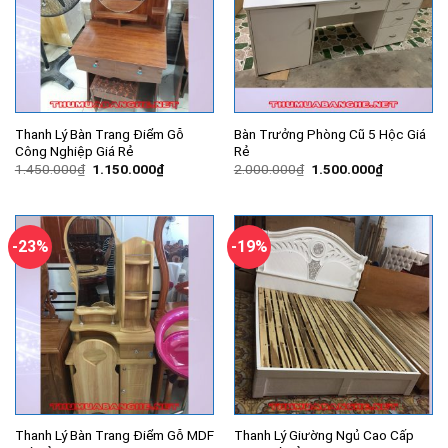
Thanh Lý Bàn Trang Điểm Gỗ
Bàn Trưởng Phòng Cũ 5 Hộc Giá
Công Nghiệp Giá Rẻ
Rẻ
Giá
Giá
Giá
Giá
1.450.000
₫
1.150.000
₫
2.000.000
₫
1.500.000
₫
gốc
hiện
gốc
hiện
là:
tại
là:
tại
1.450.000₫.
là:
2.000.000₫.
là:
1.150.000₫.
1.500.000
-23%
-19%
Thanh Lý Bàn Trang Điểm Gỗ MDF
Thanh Lý Giường Ngủ Cao Cấp