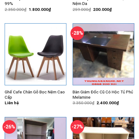
99%
Nệm Da
Giá
Giá
Giá
Giá
2.350.000
₫
1.800.000
₫
259.000
₫
200.000
₫
gốc
hiện
gốc
hiện
là:
tại
là:
tại
2.350.000₫.
là:
259.000₫.
là:
1.800.000₫.
200.000₫.
-28%
Ghế Cafe Chân Gỗ Bọc Nệm Cao
Bàn Giám Đốc Cũ Có Hộc Tủ Phủ
Cấp
Melamine
Giá
Giá
Liên hệ
3.350.000
₫
2.400.000
₫
gốc
hiện
là:
tại
3.350.000₫.
là:
2.400.000
-26%
-27%