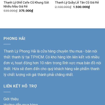
Thanh Lý Ghế Cafe Cũ Khung Sắt
Thanh Lý Quầy Lễ Tân Cũ Giá Rẻ
Nhiều Màu Giá Rẻ
Giá
Giá
2.100.000
₫
1.500.000
₫
gốc
hiện
Giá
Giá
535.000
₫
375.000
₫
là:
tại
gốc
hiện
2.100.000₫.
là:
là:
tại
1.500.000
535.000₫.
là:
375.000₫.
PHONG HẢI
Thanh Lý Phong Hải
là cửa hàng chuyên thu mua - bán nội
thất thanh lý tại TPHCM. Có kho hàng lớn liên kết với nhiều
đơn vị, hoạt động hơn 10 năm trong lĩnh vực mua bán đồ nội
thất. Hứa sẽ đem đến cho quý khách hàng sản phẩm thanh
lý chất lượng với giá thành phải chăng nhất.
LIÊN KẾT HỖ TRỢ
Giới thiệu
Hướng dẫn mua hàng