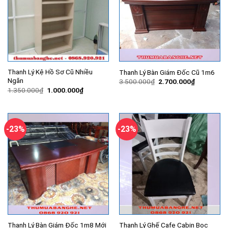
Thanh Lý Kệ Hồ Sơ Cũ Nhiều
Thanh Lý Bàn Giám Đốc Cũ 1m6
Ngăn
Giá
Giá
3.500.000
₫
2.700.000
₫
gốc
hiện
Giá
Giá
1.350.000
₫
1.000.000
₫
là:
tại
gốc
hiện
3.500.000₫.
là:
là:
tại
2.700.000
1.350.000₫.
là:
1.000.000₫.
-23%
-23%
Thanh Lý Bàn Giám Đốc 1m8 Mới
Thanh Lý Ghế Cafe Cabin Bọc