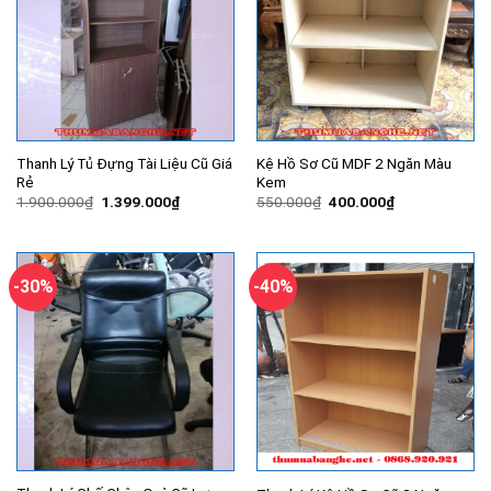
Thanh Lý Tủ Đựng Tài Liệu Cũ Giá
Kệ Hồ Sơ Cũ MDF 2 Ngăn Màu
Rẻ
Kem
Giá
Giá
Giá
Giá
1.900.000
₫
1.399.000
₫
550.000
₫
400.000
₫
gốc
hiện
gốc
hiện
là:
tại
là:
tại
1.900.000₫.
là:
550.000₫.
là:
1.399.000₫.
400.000₫.
-30%
-40%