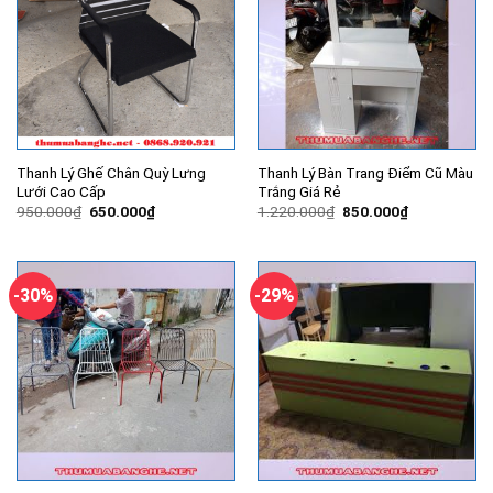
Thanh Lý Ghế Chân Quỳ Lưng
Thanh Lý Bàn Trang Điểm Cũ Màu
Lưới Cao Cấp
Trắng Giá Rẻ
Giá
Giá
Giá
Giá
950.000
₫
650.000
₫
1.220.000
₫
850.000
₫
gốc
hiện
gốc
hiện
là:
tại
là:
tại
950.000₫.
là:
1.220.000₫.
là:
650.000₫.
850.000₫.
-30%
-29%