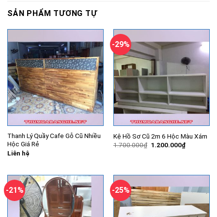
SẢN PHẨM TƯƠNG TỰ
-29%
Thanh Lý Quầy Cafe Gỗ Cũ Nhiều
Kệ Hồ Sơ Cũ 2m 6 Hộc Màu Xám
Hộc Giá Rẻ
Giá
Giá
1.700.000
₫
1.200.000
₫
gốc
hiện
Liên hệ
là:
tại
1.700.000₫.
là:
1.200.000
-21%
-25%