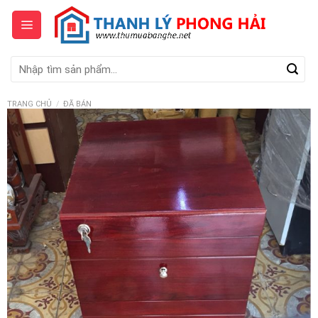
Skip
to
content
Tìm
kiếm:
TRANG CHỦ
/
ĐÃ BÁN