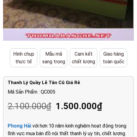
Hình chụp
Mẫu mã
Cam kết
Giao hàng
thực tế
sang trọng
chất lượng
toàn quốc
Thanh Lý Quầy Lễ Tân Cũ Giá Rẻ
Mã Sản Phẩm : QC005
Giá
Giá
2.100.000
₫
1.500.000
₫
gốc
hiện
là:
tại
Phong Hải
với hơn 10 năm kinh nghiệm hoạt động trong
2.100.000₫.
là:
lĩnh vực mua bán đồ nội thất thanh lý uy tín, chất lượng.