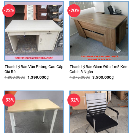
1.116.000
-22%
-20%
Thanh Lý Bàn Văn Phòng Cao Cấp
Thanh Lý Bàn Giám Đốc 1m8 Kèm
Giá Rẻ
Cabin 3 Ngăn
Giá
Giá
Giá
Giá
1.800.000
₫
1.399.000
₫
4.375.000
₫
3.500.000
₫
gốc
hiện
gốc
hiện
là:
tại
là:
tại
1.800.000₫.
là:
4.375.000₫.
là:
1.399.000₫.
3.500.000
-33%
-32%