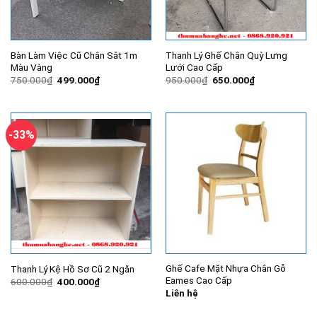
Bàn Làm Việc Cũ Chân Sắt 1m
Thanh Lý Ghế Chân Quỳ Lưng
Màu Vàng
Lưới Cao Cấp
Giá
Giá
Giá
Giá
750.000
₫
499.000
₫
950.000
₫
650.000
₫
gốc
hiện
gốc
hiện
là:
tại
là:
tại
750.000₫.
là:
950.000₫.
là:
499.000₫.
650.000₫.
-33%
Ghế Cafe Mặt Nhựa Chân Gỗ
Thanh Lý Kệ Hồ Sơ Cũ 2 Ngăn
Eames Cao Cấp
Giá
Giá
600.000
₫
400.000
₫
gốc
hiện
Liên hệ
là:
tại
600.000₫.
là: