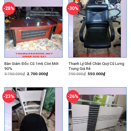
1.999.000₫.
600.000₫.
-28%
-30%
Bàn Giám Đốc Cũ 1m6 Còn Mới
Thanh Lý Ghế Chân Quỳ Cũ Lưng
90%
Trung Giá Rẻ
Giá
Giá
Giá
Giá
3.750.000
₫
2.700.000
₫
790.000
₫
550.000
₫
gốc
hiện
gốc
hiện
là:
tại
là:
tại
3.750.000₫.
là:
790.000₫.
là:
2.700.000₫.
550.000₫.
-23%
-26%