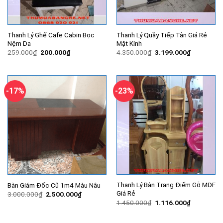
Thanh Lý Ghế Cafe Cabin Bọc
Thanh Lý Quầy Tiếp Tân Giá Rẻ
Nệm Da
Mặt Kính
Giá
Giá
Giá
Giá
259.000
₫
200.000
₫
4.350.000
₫
3.199.000
₫
gốc
hiện
gốc
hiện
là:
tại
là:
tại
259.000₫.
là:
4.350.000₫.
là:
200.000₫.
3.199.000
-17%
-23%
Thanh Lý Bàn Trang Điểm Gỗ MDF
Bàn Giám Đốc Cũ 1m4 Màu Nâu
Giá Rẻ
Giá
Giá
3.000.000
₫
2.500.000
₫
gốc
hiện
Giá
Giá
1.450.000
₫
1.116.000
₫
là:
tại
gốc
hiện
3.000.000₫.
là:
là:
tại
2.500.000₫.
1.450.000₫.
là: