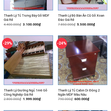
Thanh Lý Tủ Trưng Bày Gỗ MDF
Thanh Lý Bộ Bàn Ăn Cũ Gỗ Xoan
Giá Rẻ
Đào Giá Rẻ
Giá
Giá
Giá
Giá
4.400.000
₫
3.100.000
₫
7.850.000
₫
5.500.000
₫
gốc
hiện
gốc
hiện
là:
tại
là:
tại
4.400.000₫.
là:
7.850.000₫.
là:
3.100.000₫.
5.500.000
-29%
-24%
Thanh Lý Giường Ngủ 1m6 Gỗ
Thanh Lý Tủ Cabin Di Động 2
Công Nghiệp Giá Rẻ
Ngăn MDF Màu Nâu
Giá
Giá
Giá
Giá
2.800.000
₫
1.999.000
₫
790.000
₫
600.000
₫
gốc
hiện
gốc
hiện
là:
tại
là:
tại
2.800.000₫.
là:
790.000₫.
là: