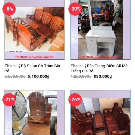
-8%
-30%
Thanh Lý Bộ Salon Gỗ Tràm Giá
Thanh Lý Bàn Trang Điểm Cũ Màu
Rẻ
Trắng Giá Rẻ
Giá
Giá
Giá
Giá
5.550.000
₫
5.100.000
₫
1.220.000
₫
850.000
₫
gốc
hiện
gốc
hiện
là:
tại
là:
tại
5.550.000₫.
là:
1.220.000₫.
là:
5.100.000₫.
850.000₫.
-21%
-26%