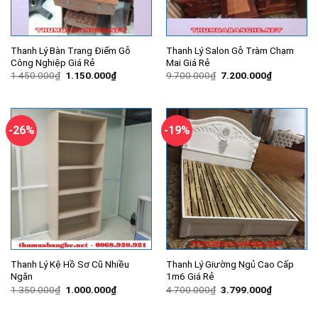
Thanh Lý Bàn Trang Điểm Gỗ
Thanh Lý Salon Gỗ Tràm Chạm
Công Nghiệp Giá Rẻ
Mai Giá Rẻ
Giá
Giá
Giá
Giá
1.450.000
₫
1.150.000
₫
9.700.000
₫
7.200.000
₫
gốc
hiện
gốc
hiện
là:
tại
là:
tại
1.450.000₫.
là:
9.700.000₫.
là:
1.150.000₫.
7.200.000
-26%
-19%
Thanh Lý Kệ Hồ Sơ Cũ Nhiều
Thanh Lý Giường Ngủ Cao Cấp
Ngăn
1m6 Giá Rẻ
Giá
Giá
Giá
Giá
1.350.000
₫
1.000.000
₫
4.700.000
₫
3.799.000
₫
gốc
hiện
gốc
hiện
là:
tại
là:
tại
1.350.000₫.
là:
4.700.000₫.
là: