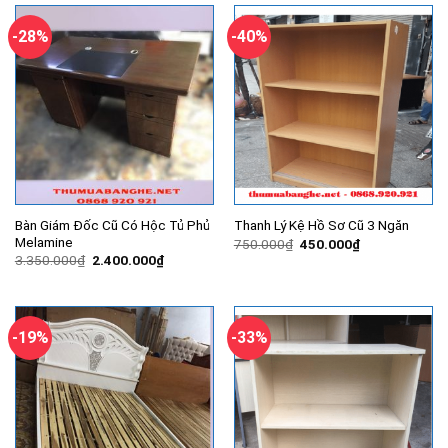
3.500.000₫.
2.700.000
-28%
-40%
Bàn Giám Đốc Cũ Có Hộc Tủ Phủ
Thanh Lý Kệ Hồ Sơ Cũ 3 Ngăn
Melamine
Giá
Giá
750.000
₫
450.000
₫
gốc
hiện
Giá
Giá
3.350.000
₫
2.400.000
₫
là:
tại
gốc
hiện
750.000₫.
là:
là:
tại
450.000₫.
3.350.000₫.
là:
2.400.000₫.
-19%
-33%