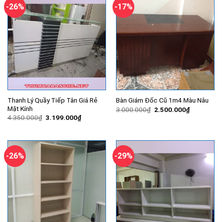
-26%
-17%
Thanh Lý Quầy Tiếp Tân Giá Rẻ
Bàn Giám Đốc Cũ 1m4 Màu Nâu
Mặt Kính
Giá
Giá
3.000.000
₫
2.500.000
₫
gốc
hiện
Giá
Giá
4.350.000
₫
3.199.000
₫
là:
tại
gốc
hiện
3.000.000₫.
là:
là:
tại
2.500.000
4.350.000₫.
là:
3.199.000₫.
-26%
-29%