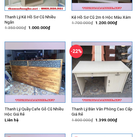
Thanh Lý Kệ Hồ Sơ Cũ Nhiều
Kệ Hồ Sơ Cũ 2m 6 Hộc Màu Xám
Ngăn
Giá
Giá
1.700.000
₫
1.200.000
₫
gốc
hiện
Giá
Giá
1.350.000
₫
1.000.000
₫
là:
tại
gốc
hiện
1.700.000₫.
là:
là:
tại
1.200.000
1.350.000₫.
là:
1.000.000₫.
-22%
Thanh Lý Quầy Cafe Gỗ Cũ Nhiều
Thanh Lý Bàn Văn Phòng Cao Cấp
Hộc Giá Rẻ
Giá Rẻ
Giá
Giá
Liên hệ
1.800.000
₫
1.399.000
₫
gốc
hiện
là:
tại
1.800.000₫.
là:
1.399.000