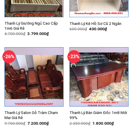
Thanh Lý Giường Ngủ Cao Cấp
Thanh Lý Kệ Hồ Sơ Cũ 2 Ngăn
1m6 Giá Rẻ
Giá
Giá
600.000
₫
400.000
₫
gốc
hiện
Giá
Giá
4.700.000
₫
3.799.000
₫
là:
tại
gốc
hiện
600.000₫.
là:
là:
tại
400.000₫.
4.700.000₫.
là:
3.799.000₫.
-26%
-23%
Thanh Lý Salon Gỗ Tràm Chạm
Thanh Lý Bàn Giám Đốc 1m8 Mới
Mai Giá Rẻ
99%
Giá
Giá
Giá
Giá
9.700.000
₫
7.200.000
₫
2.350.000
₫
1.800.000
₫
gốc
hiện
gốc
hiện
là:
tại
là:
tại