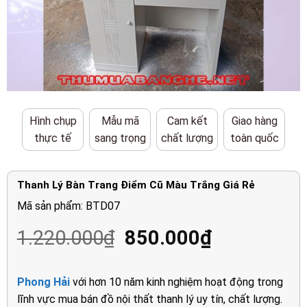
Hình chụp
Mẫu mã
Cam kết
Giao hàng
thực tế
sang trọng
chất lượng
toàn quốc
Thanh Lý Bàn Trang Điểm Cũ Màu Trắng Giá Rẻ
Mã sản phẩm: BTD07
Giá
Giá
1.220.000
₫
850.000
₫
gốc
hiện
là:
tại
Phong Hải
với hơn 10 năm kinh nghiệm hoạt động trong
1.220.000₫.
là:
lĩnh vực mua bán đồ nội thất thanh lý uy tín, chất lượng.