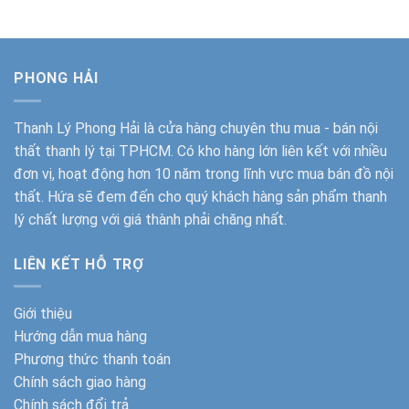
9.700.000₫.
là:
2.350.000₫.
là:
7.200.000₫.
1.800.000
PHONG HẢI
Thanh Lý Phong Hải
là cửa hàng chuyên thu mua - bán nội
thất thanh lý tại TPHCM. Có kho hàng lớn liên kết với nhiều
đơn vị, hoạt động hơn 10 năm trong lĩnh vực mua bán đồ nội
thất. Hứa sẽ đem đến cho quý khách hàng sản phẩm thanh
lý chất lượng với giá thành phải chăng nhất.
LIÊN KẾT HỖ TRỢ
Giới thiệu
Hướng dẫn mua hàng
Phương thức thanh toán
Chính sách giao hàng
Chính sách đổi trả