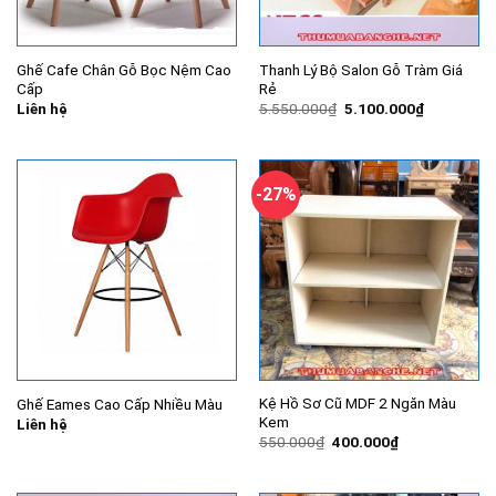
Ghế Cafe Chân Gỗ Bọc Nệm Cao
Thanh Lý Bộ Salon Gỗ Tràm Giá
Cấp
Rẻ
Giá
Giá
Liên hệ
5.550.000
₫
5.100.000
₫
gốc
hiện
là:
tại
5.550.000₫.
là:
5.100.000
-27%
Kệ Hồ Sơ Cũ MDF 2 Ngăn Màu
Ghế Eames Cao Cấp Nhiều Màu
Kem
Liên hệ
Giá
Giá
550.000
₫
400.000
₫
gốc
hiện
là:
tại
550.000₫.
là: