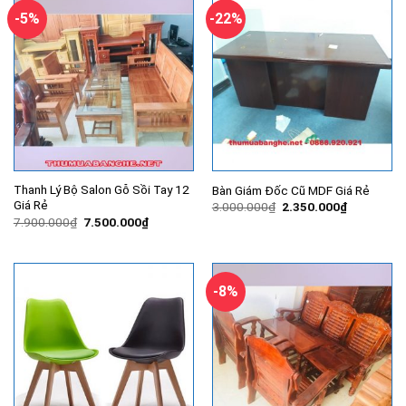
-5%
-22%
Thanh Lý Bộ Salon Gỗ Sồi Tay 12
Bàn Giám Đốc Cũ MDF Giá Rẻ
Giá Rẻ
Giá
Giá
3.000.000
₫
2.350.000
₫
gốc
hiện
Giá
Giá
7.900.000
₫
7.500.000
₫
là:
tại
gốc
hiện
3.000.000₫.
là:
là:
tại
2.350.000
7.900.000₫.
là:
7.500.000₫.
-8%