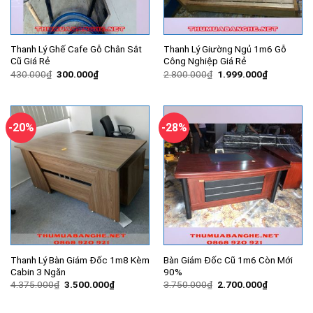
Thanh Lý Ghế Cafe Gỗ Chân Sắt
Thanh Lý Giường Ngủ 1m6 Gỗ
Cũ Giá Rẻ
Công Nghiệp Giá Rẻ
Giá
Giá
Giá
Giá
430.000
₫
300.000
₫
2.800.000
₫
1.999.000
₫
gốc
hiện
gốc
hiện
là:
tại
là:
tại
430.000₫.
là:
2.800.000₫.
là:
300.000₫.
1.999.000
-20%
-28%
Thanh Lý Bàn Giám Đốc 1m8 Kèm
Bàn Giám Đốc Cũ 1m6 Còn Mới
Cabin 3 Ngăn
90%
Giá
Giá
Giá
Giá
4.375.000
₫
3.500.000
₫
3.750.000
₫
2.700.000
₫
gốc
hiện
gốc
hiện
là:
tại
là:
tại
4.375.000₫.
là:
3.750.000₫.
là: