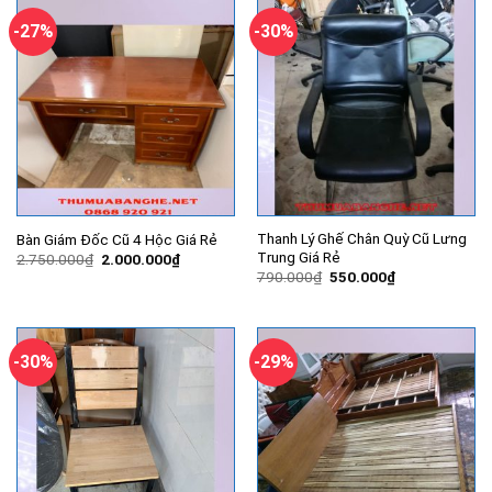
400.000₫.
-27%
-30%
Thanh Lý Ghế Chân Quỳ Cũ Lưng
Bàn Giám Đốc Cũ 4 Hộc Giá Rẻ
Trung Giá Rẻ
Giá
Giá
2.750.000
₫
2.000.000
₫
gốc
hiện
Giá
Giá
790.000
₫
550.000
₫
là:
tại
gốc
hiện
2.750.000₫.
là:
là:
tại
2.000.000₫.
790.000₫.
là:
550.000₫.
-30%
-29%