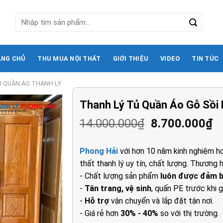
Tìm
kiếm:
ANG CHỦ
THU MUA NỘI THẤT
GIỚI THIỆU
VIDEO
TIN TỨC
Ủ QUẦN ÁO THANH LÝ
Thanh Lý Tủ Quần Áo Gỗ Sồi 
Giá
G
14.000.000
₫
8.700.000
₫
gốc
h
là:
tạ
Phong Hải
với hơn 10 năm kinh nghiệm ho
14.000.000₫.
là
thất thanh lý uy tín, chất lượng. Thương h
8
- Chất lượng sản phẩm
luôn được đảm 
-
Tân trang, vệ sinh
, quấn PE trước khi g
-
Hỗ trợ
vận chuyển và lắp đặt tận nơi.
- Giá rẻ hơn
30% - 40%
so với thị trường.