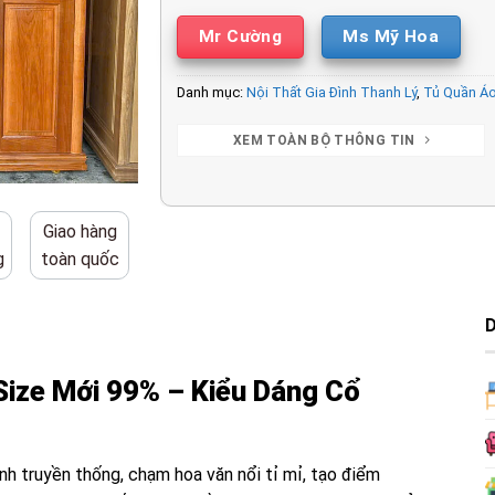
Mr Cường
Ms Mỹ Hoa
Danh mục:
Nội Thất Gia Đình Thanh Lý
,
Tủ Quần Áo
XEM TOÀN BỘ THÔNG TIN
Giao hàng
g
toàn quốc
Size Mới 99% – Kiểu Dáng Cổ
ánh truyền thống, chạm hoa văn nổi tỉ mỉ, tạo điểm