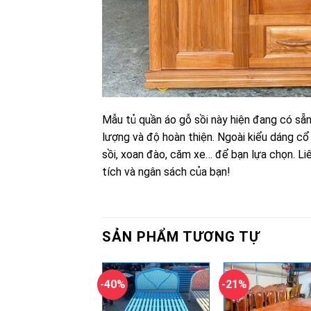
Mẫu tủ quần áo gỗ sồi này hiện đang có sẵn 
lượng và độ hoàn thiện. Ngoài kiểu dáng cổ
sồi, xoan đào, căm xe… để bạn lựa chọn. Li
tích và ngân sách của bạn!
SẢN PHẨM TƯƠNG TỰ
-40%
-21%