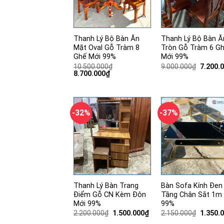
Thanh Lý Bộ Bàn Ăn
Thanh Lý Bộ Bàn Ă
Mặt Oval Gỗ Tràm 8
Tròn Gỗ Tràm 6 G
Ghế Mới 99%
Mới 99%
Giá
10.500.000
₫
9.000.000
₫
7.200.
Giá
Giá
gốc
8.700.000
₫
gốc
hiện
là:
là:
tại
9.000.0
10.500.000₫.
là:
8.700.000₫.
-32%
-37%
Thanh Lý Bàn Trang
Bàn Sofa Kính Đen
Điểm Gỗ CN Kèm Đôn
Tầng Chân Sắt 1m
Mới 99%
99%
Giá
Giá
Giá
2.200.000
₫
1.500.000
₫
2.150.000
₫
1.350.
gốc
hiện
gốc