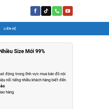
LIÊN HỆ
Nhiều Size Mới 99%
iá
iện
i
ạt động trong lĩnh vực mua bán đồ nội
:
iệu nổi tiếng nhiều khách hàng biết đến.
.700.000₫.
bảo
.
iao hàng.