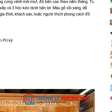
ông cong vênh mối mọt, độ bền cao theo năm tháng. Tủ
xếp và 3 hộc kéo dưới tiện lợi. Màu gỗ sồi sáng, dễ
 gia đình, khách sạn, hoặc người thích phong cách đồ
ơn PU kỹ