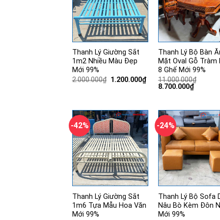
Thanh Lý Giường Sắt
Thanh Lý Bộ Bàn Ă
1m2 Nhiều Màu Đẹp
Mặt Oval Gỗ Tràm
Mới 99%
8 Ghế Mới 99%
Giá
Giá
2.000.000
₫
1.200.000
₫
11.000.000
₫
gốc
hiện
Giá
Giá
8.700.000
₫
là:
tại
gốc
hiện
2.000.000₫.
là:
là:
tại
1.200.000₫.
11.000.000₫.
là:
8.700.00
-42%
-24%
Thanh Lý Giường Sắt
Thanh Lý Bộ Sofa 
1m6 Tựa Mẫu Hoa Văn
Nâu Bò Kèm Đôn N
Mới 99%
Mới 99%