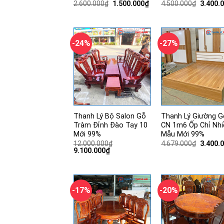
Giá
Giá
Giá
2.600.000
₫
1.500.000
₫
4.500.000
₫
3.400.
gốc
hiện
gốc
là:
tại
là:
2.600.000₫.
là:
4.500.0
1.500.000₫.
-24%
-27%
Thanh Lý Bộ Salon Gỗ
Thanh Lý Giường G
Tràm Đỉnh Đào Tay 10
CN 1m6 Ốp Chỉ Nhi
Mới 99%
Mẫu Mới 99%
Giá
12.000.000
₫
4.679.000
₫
3.400.
Giá
Giá
gốc
9.100.000
₫
gốc
hiện
là:
là:
tại
4.679.0
12.000.000₫.
là:
9.100.000₫.
-17%
-20%