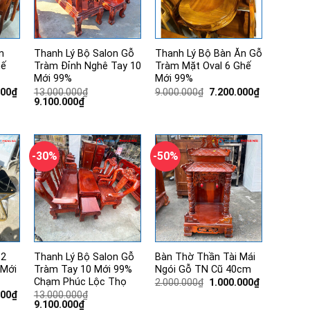
n
Thanh Lý Bộ Salon Gỗ
Thanh Lý Bộ Bàn Ăn Gỗ
hế
Tràm Đỉnh Nghê Tay 10
Tràm Mặt Oval 6 Ghế
Mới 99%
Mới 99%
Giá
Giá
Giá
000
₫
13.000.000
₫
9.000.000
₫
7.200.000
₫
hiện
Giá
Giá
gốc
hiện
9.100.000
₫
tại
gốc
hiện
là:
tại
00₫.
là:
là:
tại
9.000.000₫.
là:
7.200.000₫.
13.000.000₫.
là:
7.200.000₫.
9.100.000₫.
-30%
-50%
 2
Thanh Lý Bộ Salon Gỗ
Bàn Thờ Thần Tài Mái
 Mới
Tràm Tay 10 Mới 99%
Ngói Gỗ TN Cũ 40cm
Chạm Phúc Lộc Thọ
Giá
Giá
2.000.000
₫
1.000.000
₫
gốc
hiện
Giá
000
₫
13.000.000
₫
là:
tại
hiện
Giá
Giá
9.100.000
₫