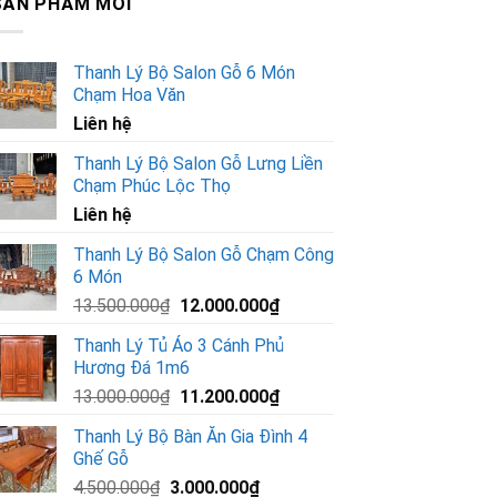
SẢN PHẨM MỚI
Thanh Lý Bộ Salon Gỗ 6 Món
Chạm Hoa Văn
Liên hệ
Thanh Lý Bộ Salon Gỗ Lưng Liền
Chạm Phúc Lộc Thọ
Liên hệ
Thanh Lý Bộ Salon Gỗ Chạm Công
6 Món
Giá
Giá
13.500.000
₫
12.000.000
₫
gốc
hiện
Thanh Lý Tủ Áo 3 Cánh Phủ
là:
tại
Hương Đá 1m6
13.500.000₫.
là:
Giá
Giá
13.000.000
₫
11.200.000
₫
12.000.000₫.
gốc
hiện
Thanh Lý Bộ Bàn Ăn Gia Đình 4
là:
tại
Ghế Gỗ
13.000.000₫.
là:
Giá
Giá
4.500.000
₫
3.000.000
₫
11.200.000₫.