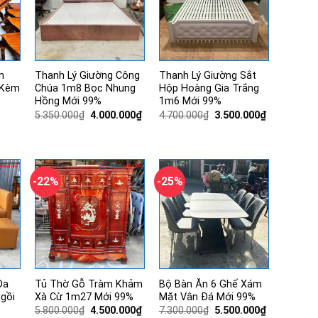
n
Thanh Lý Giường Công
Thanh Lý Giường Sắt
 Kèm
Chúa 1m8 Bọc Nhung
Hộp Hoàng Gia Trắng
Hồng Mới 99%
1m6 Mới 99%
Giá
Giá
Giá
Giá
5.350.000
₫
4.000.000
₫
4.700.000
₫
3.500.000
₫
gốc
hiện
gốc
hiện
là:
tại
là:
tại
5.350.000₫.
là:
4.700.000₫.
là:
4.000.000₫.
3.500.000₫.
0₫.
-22%
-25%
Da
Tủ Thờ Gỗ Tràm Khảm
Bộ Bàn Ăn 6 Ghế Xám
gồi
Xà Cừ 1m27 Mới 99%
Mặt Vân Đá Mới 99%
Giá
Giá
Giá
Giá
5.800.000
₫
4.500.000
₫
7.300.000
₫
5.500.000
₫