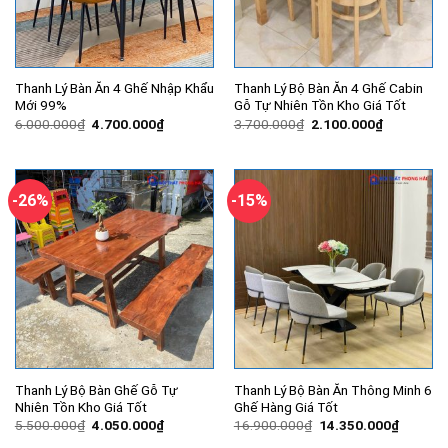
Thanh Lý Bàn Ăn 4 Ghế Nhập Khẩu
Thanh Lý Bộ Bàn Ăn 4 Ghế Cabin
Mới 99%
Gỗ Tự Nhiên Tồn Kho Giá Tốt
Giá
Giá
Giá
Giá
6.000.000
₫
4.700.000
₫
3.700.000
₫
2.100.000
₫
gốc
hiện
gốc
hiện
là:
tại
là:
tại
6.000.000₫.
là:
3.700.000₫.
là:
4.700.000₫.
2.100.000
-26%
-15%
Thanh Lý Bộ Bàn Ghế Gỗ Tự
Thanh Lý Bộ Bàn Ăn Thông Minh 6
Nhiên Tồn Kho Giá Tốt
Ghế Hàng Giá Tốt
Giá
Giá
Giá
Giá
5.500.000
₫
4.050.000
₫
16.900.000
₫
14.350.000
₫
gốc
hiện
gốc
hiện