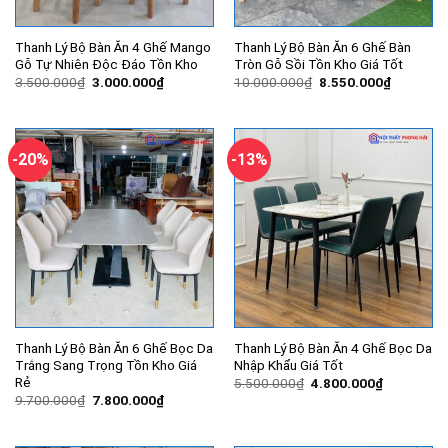
Thanh Lý Bộ Bàn Ăn 4 Ghế Mango
Thanh Lý Bộ Bàn Ăn 6 Ghế Bàn
Gỗ Tự Nhiên Độc Đáo Tồn Kho
Tròn Gỗ Sồi Tồn Kho Giá Tốt
Giá
Giá
Giá
Giá
3.500.000
₫
3.000.000
₫
10.000.000
₫
8.550.000
₫
gốc
hiện
gốc
hiện
là:
tại
là:
tại
3.500.000₫.
là:
10.000.000₫.
là:
3.000.000₫.
8.550.00
-20%
-13%
Thanh Lý Bộ Bàn Ăn 6 Ghế Bọc Da
Thanh Lý Bộ Bàn Ăn 4 Ghế Bọc Da
Trắng Sang Trọng Tồn Kho Giá
Nhập Khẩu Giá Tốt
Rẻ
Giá
Giá
5.500.000
₫
4.800.000
₫
gốc
hiện
Giá
Giá
9.700.000
₫
7.800.000
₫
là:
tại
gốc
hiện
5.500.000₫.
là:
là:
tại
4.800.000
9.700.000₫.
là: