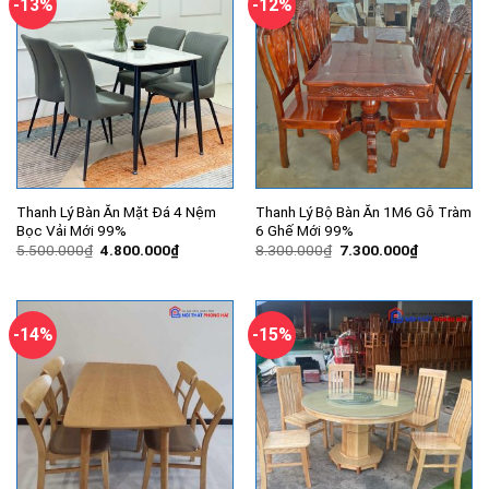
-13%
-12%
Thanh Lý Bàn Ăn Mặt Đá 4 Nệm
Thanh Lý Bộ Bàn Ăn 1M6 Gỗ Tràm
Bọc Vải Mới 99%
6 Ghế Mới 99%
Giá
Giá
Giá
Giá
5.500.000
₫
4.800.000
₫
8.300.000
₫
7.300.000
₫
gốc
hiện
gốc
hiện
là:
tại
là:
tại
5.500.000₫.
là:
8.300.000₫.
là:
4.800.000₫.
7.300.000
-14%
-15%