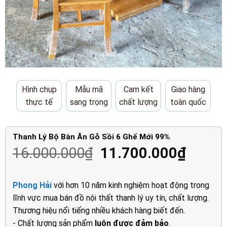
Hình chụp
Mẫu mã
Cam kết
Giao hàng
thực tế
sang trọng
chất lượng
toàn quốc
Thanh Lý Bộ Bàn Ăn Gỗ Sồi 6 Ghế Mới 99%
Giá
Giá
16.000.000
₫
11.700.000
₫
gốc
hiện
là:
tại
Phong Hải
với hơn 10 năm kinh nghiệm hoạt động trong
16.000.000₫.
là:
lĩnh vực mua bán đồ nội thất thanh lý uy tín, chất lượng.
11.70
Thương hiệu nổi tiếng nhiều khách hàng biết đến.
- Chất lượng sản phẩm
luôn được đảm bảo
.