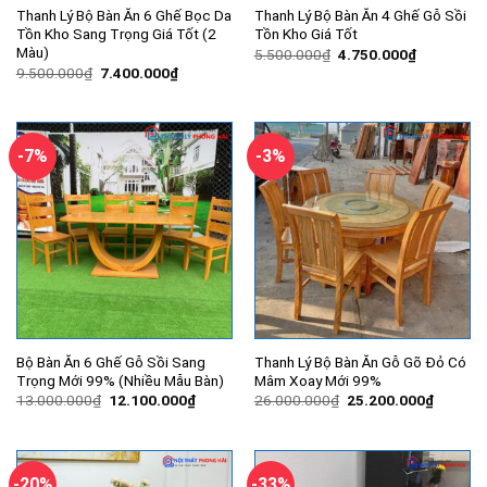
Thanh Lý Bộ Bàn Ăn 6 Ghế Bọc Da
Thanh Lý Bộ Bàn Ăn 4 Ghế Gỗ Sồi
Tồn Kho Sang Trọng Giá Tốt (2
Tồn Kho Giá Tốt
Màu)
Giá
Giá
5.500.000
₫
4.750.000
₫
gốc
hiện
Giá
Giá
9.500.000
₫
7.400.000
₫
là:
tại
gốc
hiện
5.500.000₫.
là:
là:
tại
4.750.000
9.500.000₫.
là:
7.400.000₫.
-7%
-3%
Bộ Bàn Ăn 6 Ghế Gỗ Sồi Sang
Thanh Lý Bộ Bàn Ăn Gỗ Gõ Đỏ Có
Trọng Mới 99% (Nhiều Mẫu Bàn)
Mâm Xoay Mới 99%
Giá
Giá
Giá
Giá
13.000.000
₫
12.100.000
₫
26.000.000
₫
25.200.000
₫
gốc
hiện
gốc
hiện
là:
tại
là:
tại
13.000.000₫.
là:
26.000.000₫.
là:
12.100.000₫.
25.200.
-20%
-33%