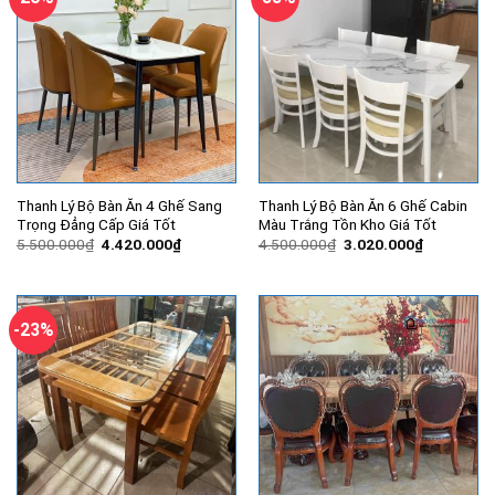
Thanh Lý Bộ Bàn Ăn 4 Ghế Sang
Thanh Lý Bộ Bàn Ăn 6 Ghế Cabin
Trọng Đẳng Cấp Giá Tốt
Màu Trắng Tồn Kho Giá Tốt
Giá
Giá
Giá
Giá
5.500.000
₫
4.420.000
₫
4.500.000
₫
3.020.000
₫
gốc
hiện
gốc
hiện
là:
tại
là:
tại
5.500.000₫.
là:
4.500.000₫.
là:
4.420.000₫.
3.020.000
-23%