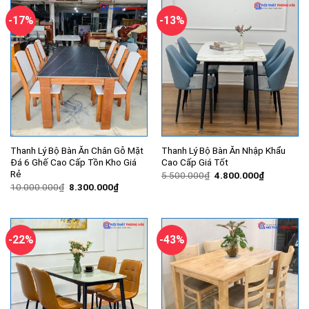
7.800.000₫.
-17%
-13%
Thanh Lý Bộ Bàn Ăn Chân Gỗ Mặt
Thanh Lý Bộ Bàn Ăn Nhập Khẩu
Đá 6 Ghế Cao Cấp Tồn Kho Giá
Cao Cấp Giá Tốt
Rẻ
Giá
Giá
5.500.000
₫
4.800.000
₫
gốc
hiện
Giá
Giá
10.000.000
₫
8.300.000
₫
là:
tại
gốc
hiện
5.500.000₫.
là:
là:
tại
4.800.000
10.000.000₫.
là:
8.300.000₫.
-22%
-43%