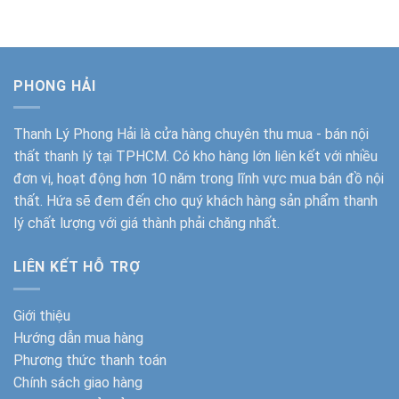
là:
tại
là:
tại
5.500.000₫.
là:
16.900.000₫.
là:
4.050.000₫.
14.350.
PHONG HẢI
Thanh Lý Phong Hải
là cửa hàng chuyên thu mua - bán nội
thất thanh lý tại TPHCM. Có kho hàng lớn liên kết với nhiều
đơn vị, hoạt động hơn 10 năm trong lĩnh vực mua bán đồ nội
thất. Hứa sẽ đem đến cho quý khách hàng sản phẩm thanh
lý chất lượng với giá thành phải chăng nhất.
LIÊN KẾT HỖ TRỢ
Giới thiệu
Hướng dẫn mua hàng
Phương thức thanh toán
Chính sách giao hàng