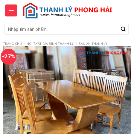
Skip
to
content
Tìm
kiếm:
TRANG CHỦ
/
NỘI THẤT GIA ĐÌNH THANH LÝ
/
BÀN ĂN THANH LÝ
-27%