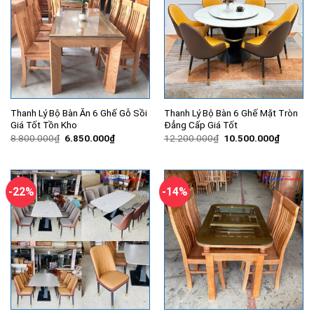
Thanh Lý Bộ Bàn Ăn 6 Ghế Gỗ Sồi
Thanh Lý Bộ Bàn 6 Ghế Mặt Tròn
Giá Tốt Tồn Kho
Đẳng Cấp Giá Tốt
Giá
Giá
Giá
Giá
8.800.000
₫
6.850.000
₫
12.200.000
₫
10.500.000
₫
gốc
hiện
gốc
hiện
là:
tại
là:
tại
8.800.000₫.
là:
12.200.000₫.
là:
6.850.000₫.
10.500.
-22%
-14%