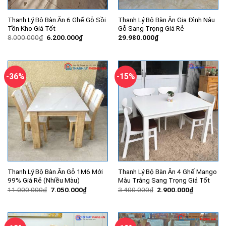
Thanh Lý Bộ Bàn Ăn 6 Ghế Gỗ Sồi
Thanh Lý Bộ Bàn Ăn Gia Đình Nâu
Tồn Kho Giá Tốt
Gỗ Sang Trọng Giá Rẻ
Giá
Giá
8.000.000
₫
6.200.000
₫
29.980.000
₫
gốc
hiện
là:
tại
8.000.000₫.
là:
6.200.000₫.
-36%
-15%
Thanh Lý Bộ Bàn Ăn Gỗ 1M6 Mới
Thanh Lý Bộ Bàn Ăn 4 Ghế Mango
99% Giá Rẻ (Nhiều Màu)
Màu Trắng Sang Trọng Giá Tốt
Giá
Giá
Giá
Giá
11.000.000
₫
7.050.000
₫
3.400.000
₫
2.900.000
₫
gốc
hiện
gốc
hiện
là:
tại
là:
tại
11.000.000₫.
là:
3.400.000₫.
là:
7.050.000₫.
2.900.000