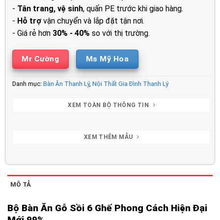
-
Tân trang, vệ sinh
, quấn PE trước khi giao hàng.
-
Hỗ trợ
vận chuyển và lắp đặt tận nơi.
- Giá rẻ hơn
30% - 40%
so với thị trường.
Mr Cường
Ms Mỹ Hoa
Danh mục:
Bàn Ăn Thanh Lý
,
Nội Thất Gia Đình Thanh Lý
XEM TOÀN BỘ THÔNG TIN
XEM THÊM MẪU
MÔ TẢ
Bộ Bàn Ăn Gỗ Sồi 6 Ghế Phong Cách Hiện Đại
Mới 99%