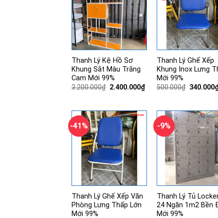
Thanh Lý Kệ Hồ Sơ
Thanh Lý Ghế Xếp
Khung Sắt Màu Trắng
Khung Inox Lưng T
Cam Mới 99%
Mới 99%
Giá
Giá
Giá
3.200.000
₫
2.400.000
₫
500.000
₫
340.000
gốc
hiện
gốc
là:
tại
là:
3.200.000₫.
là:
500.000₫
2.400.000₫.
-41%
-9%
Thanh Lý Ghế Xếp Văn
Thanh Lý Tủ Locke
Phòng Lưng Thấp Lớn
24 Ngăn 1m2 Bền 
Mới 99%
Mới 99%