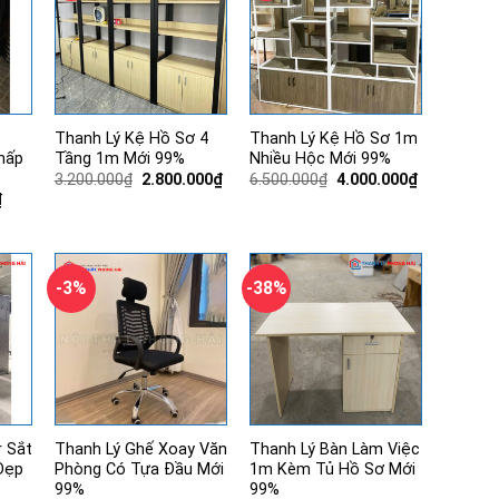
Thanh Lý Kệ Hồ Sơ 4
Thanh Lý Kệ Hồ Sơ 1m
hấp
Tầng 1m Mới 99%
Nhiều Hộc Mới 99%
Giá
Giá
Giá
Giá
3.200.000
₫
2.800.000
₫
6.500.000
₫
4.000.000
₫
gốc
hiện
gốc
hiện
Giá
₫
là:
tại
là:
tại
hiện
3.200.000₫.
là:
6.500.000₫.
là:
tại
2.800.000₫.
4.000.000₫.
.
là:
340.000₫.
-3%
-38%
r Sắt
Thanh Lý Ghế Xoay Văn
Thanh Lý Bàn Làm Việc
Đẹp
Phòng Có Tựa Đầu Mới
1m Kèm Tủ Hồ Sơ Mới
99%
99%