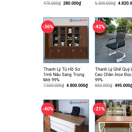
Giá
Giá
Giá
475.000
₫
280.000
₫
5.300.000
₫
4.820.
gốc
hiện
gốc
là:
tại
là:
475.000₫.
là:
5.300.0
280.000₫.
-36%
-42%
Thanh Lý Tủ Hồ Sơ
Thanh Lý Ghế Quỳ 
1m6 Nâu Sang Trọng
Cao Chân Inox Đúc
Mới 99%
99%
Giá
Giá
Giá
7.500.000
₫
4.800.000
₫
850.000
₫
495.000
gốc
hiện
gốc
là:
tại
là:
7.500.000₫.
là:
850.000₫
4.800.000₫.
-40%
-21%