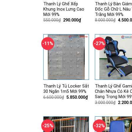
Thanh Lý Ghế Xếp
Thanh Lý Bàn Giám
Khung Inox Lưng Cao
Đốc Gỗ Chữ L Nâu 
Mới 99%
Trắng Mới 99%
Giá
Giá
Giá
550.000
₫
290.000
₫
8.000.000
₫
4.500.
gốc
hiện
gốc
là:
tại
là:
550.000₫.
là:
8.000.0
290.000₫.
-11%
-27%
Thanh Lý Tủ Locker Sắt
Thanh Lý Ghế Gam
30 Ngăn 1m5 Mới 99%
Chân Nhựa Có Kê 
Sang Trọng Mới 9
Giá
Giá
6.600.000
₫
5.850.000
₫
gốc
hiện
Giá
3.000.000
₫
2.200.
là:
tại
gốc
6.600.000₫.
là:
là:
5.850.000₫.
3.000.0
-25%
-32%