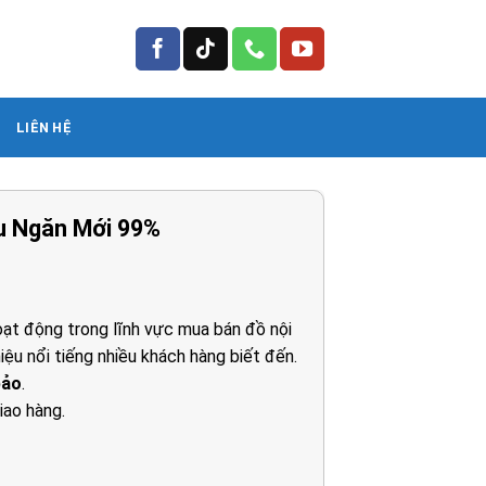
LIÊN HỆ
u Ngăn Mới 99%
á
ện
ạt động trong lĩnh vực mua bán đồ nội
iệu nổi tiếng nhiều khách hàng biết đến.
00.000₫.
bảo
.
iao hàng.