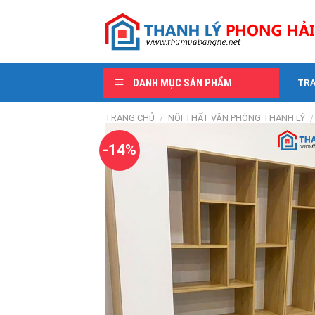
Skip
to
content
DANH MỤC SẢN PHẨM
TR
TRANG CHỦ
/
NỘI THẤT VĂN PHÒNG THANH LÝ
/
-14%