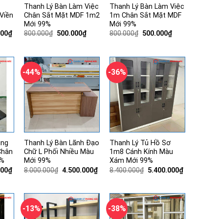
Thanh Lý Bàn Làm Việc
Thanh Lý Bàn Làm Việc
Viền
Chân Sắt Mặt MDF 1m2
1m Chân Sắt Mặt MDF
Mới 99%
Mới 99%
Giá
Giá
Giá
Giá
Giá
000
₫
800.000
₫
500.000
₫
800.000
₫
500.000
₫
hiện
gốc
hiện
gốc
hiện
tại
là:
tại
là:
tại
00₫.
là:
800.000₫.
là:
800.000₫.
là:
4.500.000₫.
500.000₫.
500.000₫.
-44%
-36%
ing
Thanh Lý Bàn Lãnh Đạo
Thanh Lý Tủ Hồ Sơ
Chân
Chữ L Phối Nhiều Màu
1m8 Cánh Kính Màu
9%
Mới 99%
Xám Mới 99%
Giá
Giá
Giá
Giá
Giá
000
₫
8.000.000
₫
4.500.000
₫
8.400.000
₫
5.400.000
₫
hiện
gốc
hiện
gốc
hiện
tại
là:
tại
là:
tại
00₫.
là:
8.000.000₫.
là:
8.400.000₫.
là:
2.200.000₫.
4.500.000₫.
5.400.000₫.
-13%
-38%