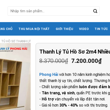
Tìm
kiếm:
ANG CHỦ
THU MUA NỘI THẤT
GIỚI THIỆU
VIDEO
TIN TỨC
TỦ HỒ SƠ THANH LÝ
Thanh Lý Tủ Hồ Sơ 2m4 Nhiề
Giá
Gi
8.370.000
₫
7.200.000
₫
gốc
hi
là:
tại
Phong Hải
với hơn 10 năm kinh nghiệm ho
8.370.000₫.
là:
thất thanh lý uy tín, chất lượng. Thương h
7.2
- Chất lượng sản phẩm
luôn được đảm 
-
Tân trang, vệ sinh
, quấn PE trước khi g
-
Hỗ trợ
vận chuyển và lắp đặt tận nơi.
- Giá rẻ hơn
30% - 40%
so với thị trường.