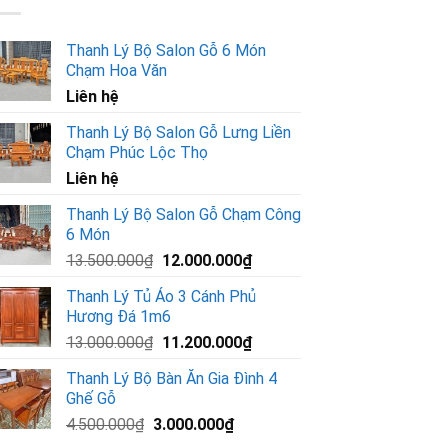
Thanh Lý Bộ Salon Gỗ 6 Món
Chạm Hoa Văn
Liên hệ
Thanh Lý Bộ Salon Gỗ Lưng Liền
Chạm Phúc Lộc Thọ
Liên hệ
Thanh Lý Bộ Salon Gỗ Chạm Công
6 Món
Giá
Giá
13.500.000
₫
12.000.000
₫
gốc
hiện
Thanh Lý Tủ Áo 3 Cánh Phủ
là:
tại
Hương Đá 1m6
13.500.000₫.
là:
Giá
Giá
13.000.000
₫
11.200.000
₫
12.000.000₫.
gốc
hiện
Thanh Lý Bộ Bàn Ăn Gia Đình 4
là:
tại
Ghế Gỗ
13.000.000₫.
là:
Giá
Giá
4.500.000
₫
3.000.000
₫
11.200.000₫.
gốc
hiện