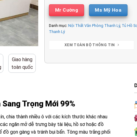
Mr Cường
Ms Mỹ Hoa
Danh mục:
Nội Thất Văn Phòng Thanh Lý
,
Tủ Hồ S
Thanh Lý
XEM TOÀN BỘ THÔNG TIN
Giao hàng
g
toàn quốc
 Sang Trọng Mới 99%
ín, chia thành nhiều ô với các kích thước khác nhau
 các ngăn mở dễ trưng bày tài liệu, hồ sơ hoặc đồ
 để đồ gọn gàng và tránh bụi bẩn. Tông màu trắng phối