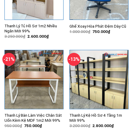
Thanh Lý Tủ Hồ Sơ 1m2 Nhiều
Ghế Xoay Hòa Phát Đệm Dày Cũ
Ngăn Mới 99%
Giá
Giá
1.000.000
₫
750.000
₫
gốc
hiện
Giá
Giá
3.250.000
₫
2.600.000
₫
là:
tại
gốc
hiện
1.000.000₫.
là:
là:
tại
750.000₫.
3.250.000₫.
là:
2.600.000₫.
-21%
-13%
Thanh Lý Bàn Làm Việc Chân Sắt
Thanh Lý Kệ Hồ Sơ 4 Tầng 1m
Uốn Kèm Kệ MDF 1m2 Mới 99%
Mới 99%
Giá
Giá
Giá
Giá
950.000
₫
750.000
₫
3.200.000
₫
2.800.000
₫
gốc
hiện
gốc
hiện