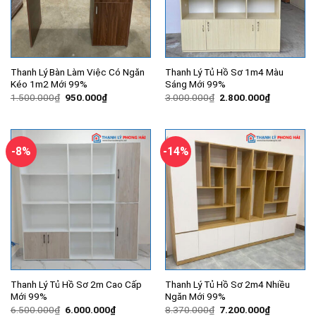
Thanh Lý Bàn Làm Việc Có Ngăn
Thanh Lý Tủ Hồ Sơ 1m4 Màu
Kéo 1m2 Mới 99%
Sáng Mới 99%
Giá
Giá
Giá
Giá
1.500.000
₫
950.000
₫
3.000.000
₫
2.800.000
₫
gốc
hiện
gốc
hiện
là:
tại
là:
tại
1.500.000₫.
là:
3.000.000₫.
là:
950.000₫.
2.800.000
-8%
-14%
Thanh Lý Tủ Hồ Sơ 2m Cao Cấp
Thanh Lý Tủ Hồ Sơ 2m4 Nhiều
Mới 99%
Ngăn Mới 99%
Giá
Giá
Giá
Giá
6.500.000
₫
6.000.000
₫
8.370.000
₫
7.200.000
₫