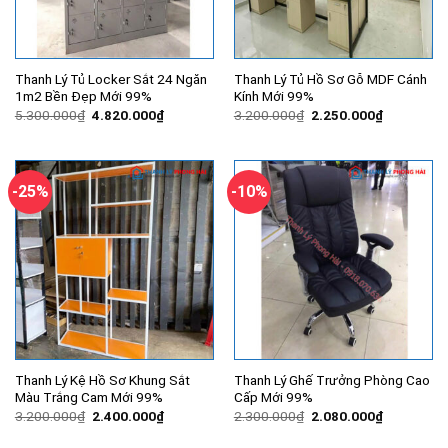
Thanh Lý Tủ Locker Sắt 24 Ngăn
Thanh Lý Tủ Hồ Sơ Gỗ MDF Cánh
1m2 Bền Đẹp Mới 99%
Kính Mới 99%
Giá
Giá
Giá
Giá
5.300.000
₫
4.820.000
₫
3.200.000
₫
2.250.000
₫
gốc
hiện
gốc
hiện
là:
tại
là:
tại
5.300.000₫.
là:
3.200.000₫.
là:
4.820.000₫.
2.250.000
-25%
-10%
Thanh Lý Kệ Hồ Sơ Khung Sắt
Thanh Lý Ghế Trưởng Phòng Cao
Màu Trắng Cam Mới 99%
Cấp Mới 99%
Giá
Giá
Giá
Giá
3.200.000
₫
2.400.000
₫
2.300.000
₫
2.080.000
₫
gốc
hiện
gốc
hiện
là:
tại
là:
tại