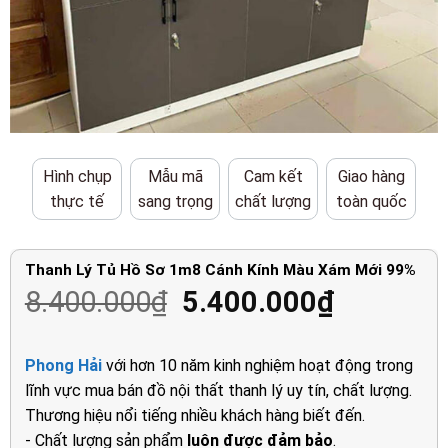
Hình chụp
Mẫu mã
Cam kết
Giao hàng
thực tế
sang trọng
chất lượng
toàn quốc
Thanh Lý Tủ Hồ Sơ 1m8 Cánh Kính Màu Xám Mới 99%
Giá
Giá
8.400.000
₫
5.400.000
₫
gốc
hiện
là:
tại
Phong Hải
với hơn 10 năm kinh nghiệm hoạt động trong
8.400.000₫.
là:
lĩnh vực mua bán đồ nội thất thanh lý uy tín, chất lượng.
5.400.00
Thương hiệu nổi tiếng nhiều khách hàng biết đến.
- Chất lượng sản phẩm
luôn được đảm bảo
.