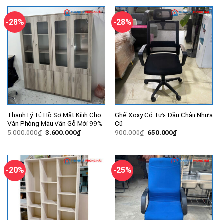
3.200.000₫.
là:
2.300.000₫.
là:
2.400.000₫.
2.080.000
-28%
-28%
Thanh Lý Tủ Hồ Sơ Mặt Kính Cho
Ghế Xoay Có Tựa Đầu Chân Nhựa
Văn Phòng Màu Vân Gỗ Mới 99%
Cũ
Giá
Giá
Giá
Giá
5.000.000
₫
3.600.000
₫
900.000
₫
650.000
₫
gốc
hiện
gốc
hiện
là:
tại
là:
tại
5.000.000₫.
là:
900.000₫.
là:
3.600.000₫.
650.000₫.
-20%
-25%