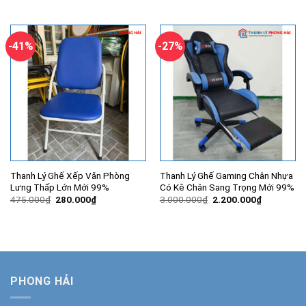
gốc
hiện
gốc
hiện
là:
tại
là:
tại
6.500.000₫.
là:
8.370.000₫.
là:
6.000.000₫.
7.200.000
-41%
-27%
Thanh Lý Ghế Xếp Văn Phòng
Thanh Lý Ghế Gaming Chân Nhựa
Lưng Thấp Lớn Mới 99%
Có Kê Chân Sang Trọng Mới 99%
Giá
Giá
Giá
Giá
475.000
₫
280.000
₫
3.000.000
₫
2.200.000
₫
gốc
hiện
gốc
hiện
là:
tại
là:
tại
475.000₫.
là:
3.000.000₫.
là:
280.000₫.
2.200.000
PHONG HẢI