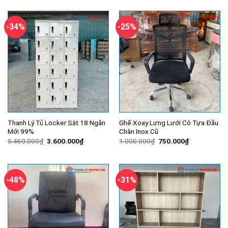
là:
tại
là:
tại
950.000₫.
là:
3.200.000₫.
là:
750.000₫.
2.800.000
-34%
-25%
Thanh Lý Tủ Locker Sắt 18 Ngăn
Ghế Xoay Lưng Lưới Có Tựa Đầu
Mới 99%
Chân Inox Cũ
Giá
Giá
Giá
Giá
5.460.000
₫
3.600.000
₫
1.000.000
₫
750.000
₫
gốc
hiện
gốc
hiện
là:
tại
là:
tại
5.460.000₫.
là:
1.000.000₫.
là:
3.600.000₫.
750.000₫.
-48%
-31%