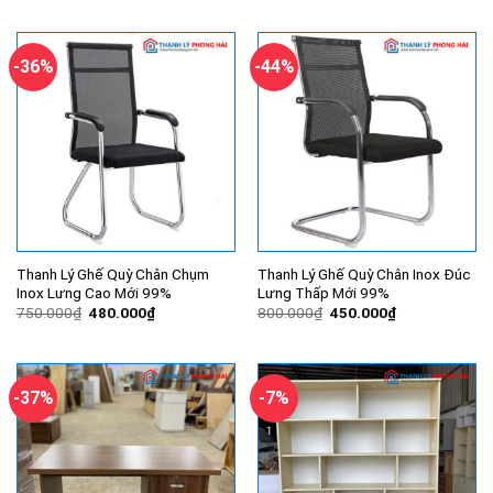
là:
tại
là:
tại
760.000₫.
là:
800.000₫.
là:
740.000₫.
500.000₫.
-36%
-44%
Thanh Lý Ghế Quỳ Chân Chụm
Thanh Lý Ghế Quỳ Chân Inox Đúc
Inox Lưng Cao Mới 99%
Lưng Thấp Mới 99%
Giá
Giá
Giá
Giá
750.000
₫
480.000
₫
800.000
₫
450.000
₫
gốc
hiện
gốc
hiện
là:
tại
là:
tại
750.000₫.
là:
800.000₫.
là:
480.000₫.
450.000₫.
-37%
-7%