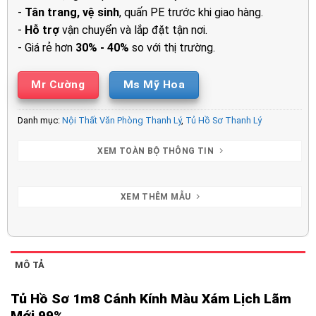
-
Tân trang, vệ sinh
, quấn PE trước khi giao hàng.
-
Hỗ trợ
vận chuyển và lắp đặt tận nơi.
- Giá rẻ hơn
30% - 40%
so với thị trường.
Mr Cường
Ms Mỹ Hoa
Danh mục:
Nội Thất Văn Phòng Thanh Lý
,
Tủ Hồ Sơ Thanh Lý
XEM TOÀN BỘ THÔNG TIN
XEM THÊM MẪU
MÔ TẢ
Tủ Hồ Sơ 1m8 Cánh Kính Màu Xám Lịch Lãm
Mới 99%