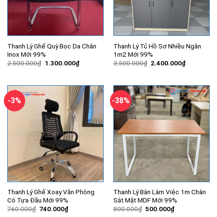
Thanh Lý Ghế Quỳ Bọc Da Chân
Thanh Lý Tủ Hồ Sơ Nhiều Ngăn
Inox Mới 99%
1m2 Mới 99%
Giá
Giá
Giá
Giá
2.500.000
₫
1.300.000
₫
3.500.000
₫
2.400.000
₫
gốc
hiện
gốc
hiện
là:
tại
là:
tại
2.500.000₫.
là:
3.500.000₫.
là:
1.300.000₫.
2.400.000
-3%
-38%
Thanh Lý Ghế Xoay Văn Phòng
Thanh Lý Bàn Làm Việc 1m Chân
Có Tựa Đầu Mới 99%
Sắt Mặt MDF Mới 99%
Giá
Giá
Giá
Giá
760.000
₫
740.000
₫
800.000
₫
500.000
₫
gốc
hiện
gốc
hiện