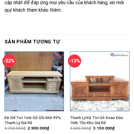
cập nhật để đáp ứng mọi yêu cầu của khách hàng, xin mời
quý khách tham khảo thêm.
SẢN PHẨM TƯƠNG TỰ
-22%
-13%
Kệ Để Tivi 1m6 Gỗ Sồi Mới 99%
Thanh Lý Kệ Tivi Gỗ Xoan Đào
Thanh Lý Giá Rẻ
1M6 Tồn Kho Giá Rẻ
Giá
Giá
Giá
Giá
3.700.000
₫
2.900.000
₫
3.600.000
₫
3.150.000
₫
gốc
hiện
gốc
hiện