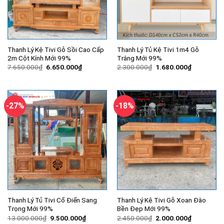
Thanh Lý Kệ Tivi Gỗ Sồi Cao Cấp
Thanh Lý Tủ Kệ Tivi 1m4 Gỗ
2m Cột Kính Mới 99%
Trắng Mới 99%
Giá
Giá
Giá
Giá
7.650.000
₫
6.650.000
₫
2.300.000
₫
1.680.000
₫
gốc
hiện
gốc
hiện
là:
tại
là:
tại
7.650.000₫.
là:
2.300.000₫.
là:
6.650.000₫.
1.680.000
-27%
-18%
Thanh Lý Tủ Tivi Cổ Điển Sang
Thanh Lý Kệ Tivi Gỗ Xoan Đào
Trọng Mới 99%
Bền Đẹp Mới 99%
Giá
Giá
Giá
Giá
13.000.000
₫
9.500.000
₫
2.450.000
₫
2.000.000
₫
gốc
hiện
gốc
hiện