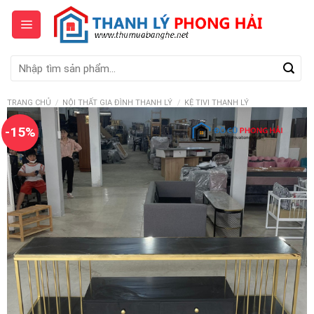
Skip
to
content
Tìm
kiếm:
TRANG CHỦ
/
NỘI THẤT GIA ĐÌNH THANH LÝ
/
KỆ TIVI THANH LÝ
-15%