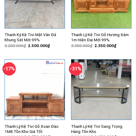
Thanh Ký Kệ Tivi Mặt Vân Đá
Thanh Lý Kệ Tivi Gỗ Hương Xám
Khung Sắt Mới 99%
1m Hiện Đại Mới 99%
Giá
Giá
Giá
Giá
3.200.000
₫
2.500.000
₫
3.350.000
₫
2.350.000
₫
gốc
hiện
gốc
hiện
là:
tại
là:
tại
3.200.000₫.
là:
3.350.000₫.
là:
2.500.000₫.
2.350.000
-17%
-31%
Thanh Lý Kệ Tivi Gỗ Xoan Đào
Thanh Lý Kệ Tivi Sang Trọng
1M8 Tồn Kho Giá Tốt
Hàng Tồn Kho