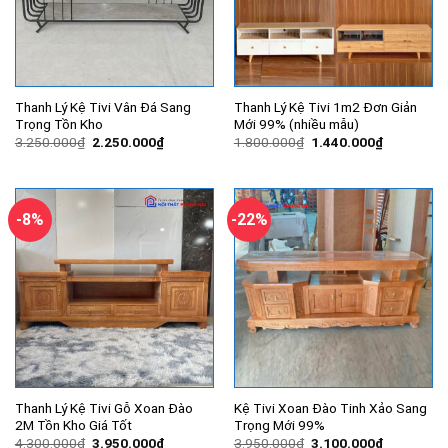
Thanh Lý Kệ Tivi Vân Đá Sang
Thanh Lý Kệ Tivi 1m2 Đơn Giản
Trọng Tồn Kho
Mới 99% (nhiều mẫu)
Giá
Giá
Giá
Giá
3.250.000
₫
2.250.000
₫
1.800.000
₫
1.440.000
₫
gốc
hiện
gốc
hiện
là:
tại
là:
tại
3.250.000₫.
là:
1.800.000₫.
là:
2.250.000₫.
1.440.000
-8%
-22%
Thanh Lý Kệ Tivi Gỗ Xoan Đào
Kệ Tivi Xoan Đào Tinh Xảo Sang
2M Tồn Kho Giá Tốt
Trọng Mới 99%
Giá
Giá
Giá
Giá
4.300.000
₫
3.950.000
₫
3.950.000
₫
3.100.000
₫