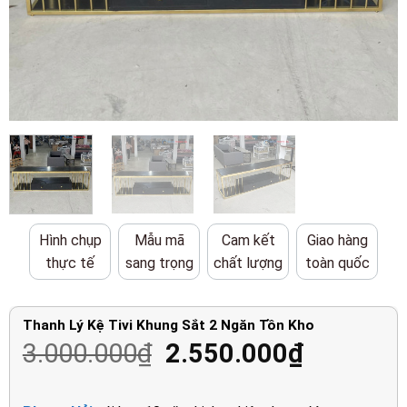
Hình chụp
Mẫu mã
Cam kết
Giao hàng
thực tế
sang trọng
chất lượng
toàn quốc
Thanh Lý Kệ Tivi Khung Sắt 2 Ngăn Tồn Kho
Giá
Giá
3.000.000
₫
2.550.000
₫
gốc
hiện
là:
tại