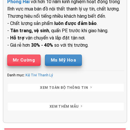
Phong Hải
với hơn 10 năm kinh nghiệm hoạt động trong
3.000.000₫.
là:
lĩnh vực mua bán đồ nội thất thanh lý uy tín, chất lượng.
2.550.00
Thương hiệu nổi tiếng nhiều khách hàng biết đến.
- Chất lượng sản phẩm
luôn được đảm bảo
.
-
Tân trang, vệ sinh
, quấn PE trước khi giao hàng.
-
Hỗ trợ
vận chuyển và lắp đặt tận nơi.
- Giá rẻ hơn
30% - 40%
so với thị trường.
Mr Cường
Ms Mỹ Hoa
Danh mục:
Kệ Tivi Thanh Lý
XEM TOÀN BỘ THÔNG TIN
XEM THÊM MẪU