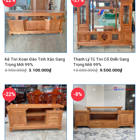
-22%
-27%
Kệ Tivi Xoan Đào Tinh Xảo Sang
Thanh Lý Tủ Tivi Cổ Điển Sang
Trọng Mới 99%
Trọng Mới 99%
Giá
Giá
Giá
Giá
3.950.000
₫
3.100.000
₫
13.000.000
₫
9.500.000
₫
gốc
hiện
gốc
hiện
là:
tại
là:
tại
3.950.000₫.
là:
13.000.000₫.
là:
3.100.000₫.
9.500.00
-22%
-8%