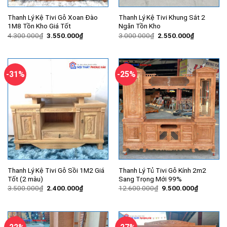
Thanh Lý Kệ Tivi Gỗ Xoan Đào
Thanh Lý Kệ Tivi Khung Sắt 2
1M8 Tồn Kho Giá Tốt
Ngăn Tồn Kho
Giá
Giá
Giá
Giá
4.300.000
₫
3.550.000
₫
3.000.000
₫
2.550.000
₫
gốc
hiện
gốc
hiện
là:
tại
là:
tại
4.300.000₫.
là:
3.000.000₫.
là:
3.550.000₫.
2.550.000
-31%
-25%
Thanh Lý Kệ Tivi Gỗ Sồi 1M2 Giá
Thanh Lý Tủ Tivi Gỗ Kính 2m2
Tốt (2 màu)
Sang Trọng Mới 99%
Giá
Giá
Giá
Giá
3.500.000
₫
2.400.000
₫
12.600.000
₫
9.500.000
₫
gốc
hiện
gốc
hiện
là:
tại
là:
tại
3.500.000₫.
là:
12.600.000₫.
là:
2.400.000₫.
9.500.00