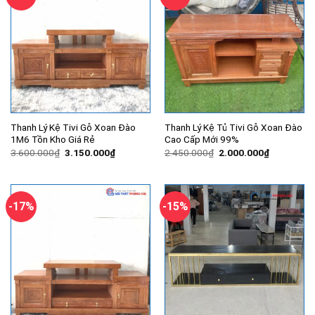
Thanh Lý Kệ Tivi Gỗ Xoan Đào
Thanh Lý Kệ Tủ Tivi Gỗ Xoan Đào
1M6 Tồn Kho Giá Rẻ
Cao Cấp Mới 99%
Giá
Giá
Giá
Giá
3.600.000
₫
3.150.000
₫
2.450.000
₫
2.000.000
₫
gốc
hiện
gốc
hiện
là:
tại
là:
tại
3.600.000₫.
là:
2.450.000₫.
là:
3.150.000₫.
2.000.000
-17%
-15%