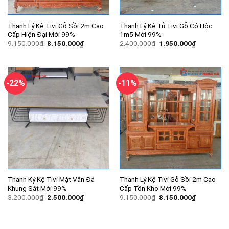
Thanh Lý Kệ Tivi Gỗ Sồi 2m Cao
Thanh Lý Kệ Tủ Tivi Gỗ Có Hộc
Cấp Hiện Đại Mới 99%
1m5 Mới 99%
Giá
Giá
Giá
Giá
9.150.000
₫
8.150.000
₫
2.400.000
₫
1.950.000
₫
gốc
hiện
gốc
hiện
là:
tại
là:
tại
9.150.000₫.
là:
2.400.000₫.
là:
8.150.000₫.
1.950.000
-22%
-11%
Thanh Ký Kệ Tivi Mặt Vân Đá
Thanh Lý Kệ Tivi Gỗ Sồi 2m Cao
Khung Sắt Mới 99%
Cấp Tồn Kho Mới 99%
Giá
Giá
Giá
Giá
3.200.000
₫
2.500.000
₫
9.150.000
₫
8.150.000
₫
gốc
hiện
gốc
hiện
là:
tại
là:
tại
3.200.000₫.
là:
9.150.000₫.
là:
2.500.000₫.
8.150.000