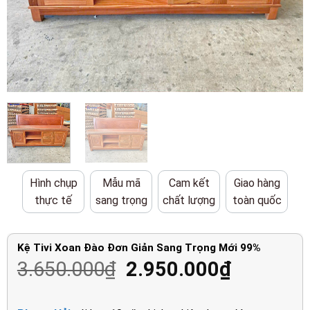
Hình chụp
Mẫu mã
Cam kết
Giao hàng
thực tế
sang trọng
chất lượng
toàn quốc
Kệ Tivi Xoan Đào Đơn Giản Sang Trọng Mới 99%
Giá
Giá
3.650.000
₫
2.950.000
₫
gốc
hiện
là:
tại