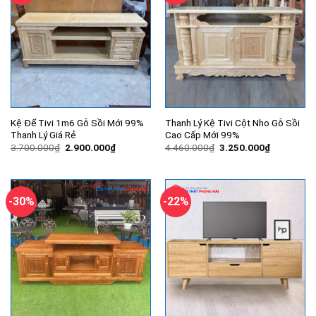
Kệ Để Tivi 1m6 Gỗ Sồi Mới 99%
Thanh Lý Kệ Tivi Cột Nho Gỗ Sồi
Thanh Lý Giá Rẻ
Cao Cấp Mới 99%
Giá
Giá
Giá
Giá
3.700.000
₫
2.900.000
₫
4.460.000
₫
3.250.000
₫
gốc
hiện
gốc
hiện
là:
tại
là:
tại
3.700.000₫.
là:
4.460.000₫.
là:
2.900.000₫.
3.250.000
-30%
-22%