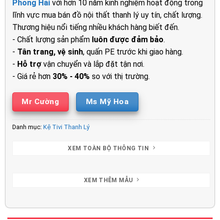
Phong Hải
với hơn 10 năm kinh nghiệm hoạt động trong
3.650.000₫.
là:
lĩnh vực mua bán đồ nội thất thanh lý uy tín, chất lượng.
2.950.00
Thương hiệu nổi tiếng nhiều khách hàng biết đến.
- Chất lượng sản phẩm
luôn được đảm bảo
.
-
Tân trang, vệ sinh
, quấn PE trước khi giao hàng.
-
Hỗ trợ
vận chuyển và lắp đặt tận nơi.
- Giá rẻ hơn
30% - 40%
so với thị trường.
Mr Cường
Ms Mỹ Hoa
Danh mục:
Kệ Tivi Thanh Lý
XEM TOÀN BỘ THÔNG TIN
XEM THÊM MẪU