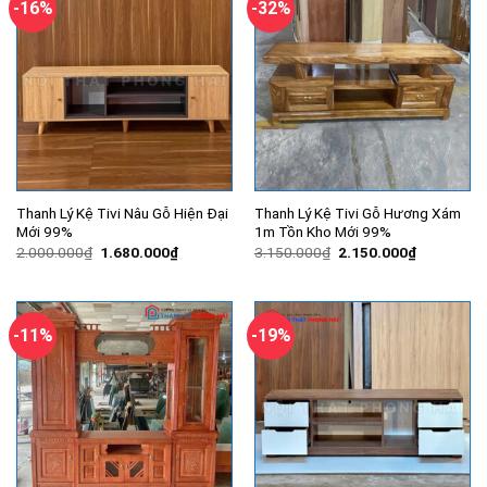
-16%
-32%
Thanh Lý Kệ Tivi Nâu Gỗ Hiện Đại
Thanh Lý Kệ Tivi Gỗ Hương Xám
Mới 99%
1m Tồn Kho Mới 99%
Giá
Giá
Giá
Giá
2.000.000
₫
1.680.000
₫
3.150.000
₫
2.150.000
₫
gốc
hiện
gốc
hiện
là:
tại
là:
tại
2.000.000₫.
là:
3.150.000₫.
là:
1.680.000₫.
2.150.000
-11%
-19%