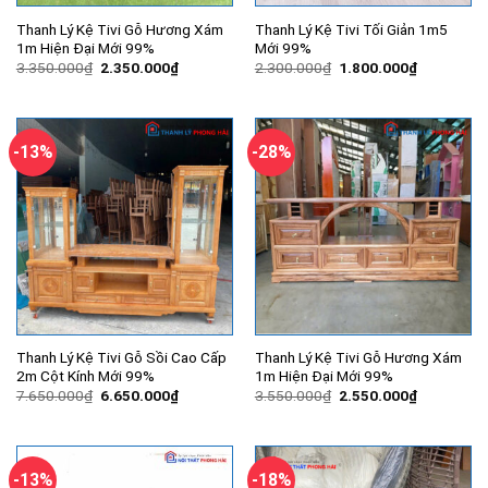
Thanh Lý Kệ Tivi Gỗ Hương Xám
Thanh Lý Kệ Tivi Tối Giản 1m5
1m Hiện Đại Mới 99%
Mới 99%
Giá
Giá
Giá
Giá
3.350.000
₫
2.350.000
₫
2.300.000
₫
1.800.000
₫
gốc
hiện
gốc
hiện
là:
tại
là:
tại
3.350.000₫.
là:
2.300.000₫.
là:
2.350.000₫.
1.800.000
-13%
-28%
Thanh Lý Kệ Tivi Gỗ Sồi Cao Cấp
Thanh Lý Kệ Tivi Gỗ Hương Xám
2m Cột Kính Mới 99%
1m Hiện Đại Mới 99%
Giá
Giá
Giá
Giá
7.650.000
₫
6.650.000
₫
3.550.000
₫
2.550.000
₫
gốc
hiện
gốc
hiện
là:
tại
là:
tại
7.650.000₫.
là:
3.550.000₫.
là:
6.650.000₫.
2.550.000
-13%
-18%