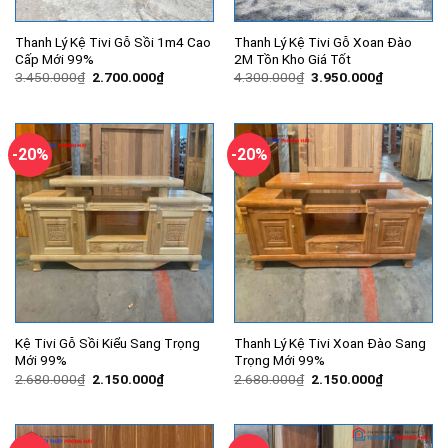
Thanh Lý Kệ Tivi Gỗ Sồi 1m4 Cao
Thanh Lý Kệ Tivi Gỗ Xoan Đào
Cấp Mới 99%
2M Tồn Kho Giá Tốt
Giá
Giá
Giá
Giá
3.450.000
₫
2.700.000
₫
4.300.000
₫
3.950.000
₫
gốc
hiện
gốc
hiện
là:
tại
là:
tại
3.450.000₫.
là:
4.300.000₫.
là:
2.700.000₫.
3.950.000
-20%
-20%
Kệ Tivi Gỗ Sồi Kiểu Sang Trọng
Thanh Lý Kệ Tivi Xoan Đào Sang
Mới 99%
Trọng Mới 99%
Giá
Giá
Giá
Giá
2.680.000
₫
2.150.000
₫
2.680.000
₫
2.150.000
₫
gốc
hiện
gốc
hiện
là:
tại
là:
tại
2.680.000₫.
là:
2.680.000₫.
là:
2.150.000₫.
2.150.000