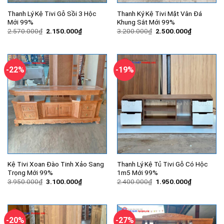
Thanh Lý Kệ Tivi Gỗ Sồi 3 Hộc
Thanh Ký Kệ Tivi Mặt Vân Đá
Mới 99%
Khung Sắt Mới 99%
Giá
Giá
Giá
Giá
2.570.000
₫
2.150.000
₫
3.200.000
₫
2.500.000
₫
gốc
hiện
gốc
hiện
là:
tại
là:
tại
2.570.000₫.
là:
3.200.000₫.
là:
2.150.000₫.
2.500.000
-22%
-19%
Kệ Tivi Xoan Đào Tinh Xảo Sang
Thanh Lý Kệ Tủ Tivi Gỗ Có Hộc
Trọng Mới 99%
1m5 Mới 99%
Giá
Giá
Giá
Giá
3.950.000
₫
3.100.000
₫
2.400.000
₫
1.950.000
₫
gốc
hiện
gốc
hiện
là:
tại
là:
tại
3.950.000₫.
là:
2.400.000₫.
là:
3.100.000₫.
1.950.000
-20%
-27%