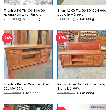
Thanh Lý Kệ Tivi Cột Nho Gỗ
Thanh Lý Kệ Tivi Gỗ Sồi Có 4 Hộc
Hương Xám 2M2 Tồn Kho
Cao Cấp Mới 99%
Giá
Giá
Giá
Giá
7.500.000
₫
6.550.000
₫
2.680.000
₫
2.150.000
₫
gốc
hiện
gốc
hiện
là:
tại
là:
tại
7.500.000₫.
là:
2.680.000₫.
là:
6.550.000₫.
2.150.000
-24%
-19%
Thanh Lý Kệ Tivi Xoan Đào Cao
Kệ Tivi Xoan Đào Đơn Giản Sang
Cấp Mới 99%
Trọng Mới 99%
Giá
Giá
Giá
Giá
3.860.000
₫
2.950.000
₫
3.650.000
₫
2.950.000
₫
gốc
hiện
gốc
hiện
là:
tại
là:
tại
3.860.000₫.
là:
3.650.000₫.
là:
2.950.000₫.
2.950.000