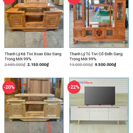
Thanh Lý Kệ Tivi Xoan Đào Sang
Thanh Lý Tủ Tivi Cổ Điển Sang
Trọng Mới 99%
Trọng Mới 99%
Giá
Giá
Giá
Giá
2.680.000
₫
2.150.000
₫
13.000.000
₫
9.500.000
₫
gốc
hiện
gốc
hiện
là:
tại
là:
tại
2.680.000₫.
là:
13.000.000₫.
là:
2.150.000₫.
9.500.00
-20%
-22%