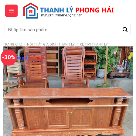
Skip
to
content
Tìm
kiếm:
TRANG CHỦ
/
NỘI THẤT GIA ĐÌNH THANH LÝ
/
KỆ TIVI THANH LÝ
-30%