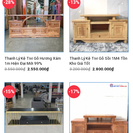
-28%
-13%
Thanh Lý Kệ Tivi Gỗ Hương Xám
Thanh Lý Kệ Tivi Gỗ Sồi 1M4 Tồn
1m Hiện Đại Mới 99%
Kho Giá Tốt
Giá
Giá
Giá
Giá
3.550.000
₫
2.550.000
₫
3.200.000
₫
2.800.000
₫
gốc
hiện
gốc
hiện
là:
tại
là:
tại
3.550.000₫.
là:
3.200.000₫.
là:
2.550.000₫.
2.800.000
-15%
-17%