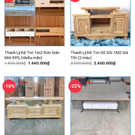
Thanh Lý Kệ Tivi 1m2 Đơn Giản
Thanh Lý Kệ Tivi Gỗ Sồi 1M2 Giá
Mới 99% (nhiều mẫu)
Tốt (2 màu)
Giá
Giá
Giá
Giá
1.800.000
₫
1.440.000
₫
3.500.000
₫
2.400.000
₫
gốc
hiện
gốc
hiện
là:
tại
là:
tại
1.800.000₫.
là:
3.500.000₫.
là:
1.440.000₫.
2.400.000
-16%
-22%