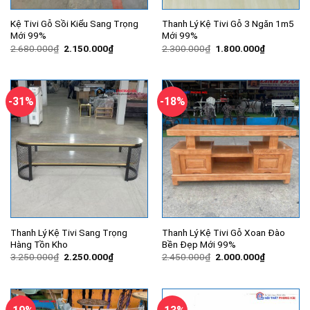
Kệ Tivi Gỗ Sồi Kiểu Sang Trọng
Thanh Lý Kệ Tivi Gỗ 3 Ngăn 1m5
Mới 99%
Mới 99%
Giá
Giá
Giá
Giá
2.680.000
₫
2.150.000
₫
2.300.000
₫
1.800.000
₫
gốc
hiện
gốc
hiện
là:
tại
là:
tại
2.680.000₫.
là:
2.300.000₫.
là:
2.150.000₫.
1.800.000
-31%
-18%
Thanh Lý Kệ Tivi Sang Trọng
Thanh Lý Kệ Tivi Gỗ Xoan Đào
Hàng Tồn Kho
Bền Đẹp Mới 99%
Giá
Giá
Giá
Giá
3.250.000
₫
2.250.000
₫
2.450.000
₫
2.000.000
₫
gốc
hiện
gốc
hiện
là:
tại
là:
tại
3.250.000₫.
là:
2.450.000₫.
là:
2.250.000₫.
2.000.000