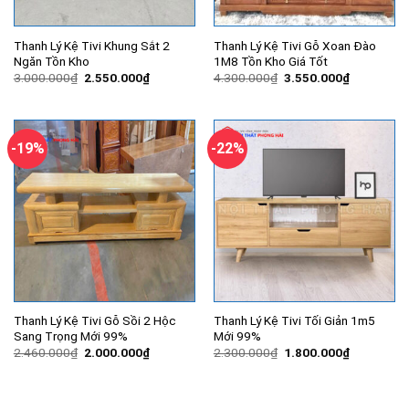
Thanh Lý Kệ Tivi Khung Sắt 2
Thanh Lý Kệ Tivi Gỗ Xoan Đào
Ngăn Tồn Kho
1M8 Tồn Kho Giá Tốt
Giá
Giá
Giá
Giá
3.000.000
₫
2.550.000
₫
4.300.000
₫
3.550.000
₫
gốc
hiện
gốc
hiện
là:
tại
là:
tại
3.000.000₫.
là:
4.300.000₫.
là:
2.550.000₫.
3.550.000
-19%
-22%
Thanh Lý Kệ Tivi Gỗ Sồi 2 Hộc
Thanh Lý Kệ Tivi Tối Giản 1m5
Sang Trọng Mới 99%
Mới 99%
Giá
Giá
Giá
Giá
2.460.000
₫
2.000.000
₫
2.300.000
₫
1.800.000
₫
gốc
hiện
gốc
hiện
là:
tại
là:
tại
2.460.000₫.
là:
2.300.000₫.
là:
2.000.000₫.
1.800.000