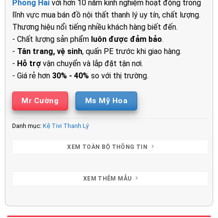
Phong Hải
với hơn 10 năm kinh nghiệm hoạt động trong
5.990.000₫.
là:
lĩnh vực mua bán đồ nội thất thanh lý uy tín, chất lượng.
4.200.00
Thương hiệu nổi tiếng nhiều khách hàng biết đến.
- Chất lượng sản phẩm
luôn được đảm bảo
.
-
Tân trang, vệ sinh
, quấn PE trước khi giao hàng.
-
Hỗ trợ
vận chuyển và lắp đặt tận nơi.
- Giá rẻ hơn
30% - 40%
so với thị trường.
Mr Cường
Ms Mỹ Hoa
Danh mục:
Kệ Tivi Thanh Lý
XEM TOÀN BỘ THÔNG TIN
XEM THÊM MẪU