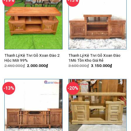
-19%
-13%
Thanh Lý Kệ Tivi Gỗ Xoan Đào 2
Thanh Lý Kệ Tivi Gỗ Xoan Đào
Hộc Mới 99%
1M6 Tồn Kho Giá Rẻ
Giá
Giá
Giá
Giá
2.460.000
₫
2.000.000
₫
3.600.000
₫
3.150.000
₫
gốc
hiện
gốc
hiện
là:
tại
là:
tại
2.460.000₫.
là:
3.600.000₫.
là:
2.000.000₫.
3.150.000
-13%
-20%