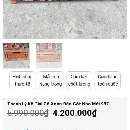
Hình chụp
Mẫu mã
Cam kết
Giao hàng
thực tế
sang trọng
chất lượng
toàn quốc
Thanh Lý Kệ Tivi Gỗ Xoan Đào Cột Nho Mới 99%
Giá
Giá
5.990.000
₫
4.200.000
₫
gốc
hiện
là:
tại