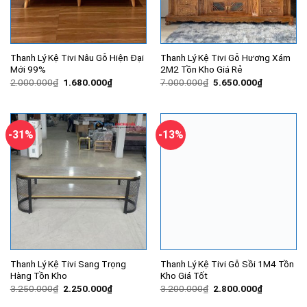
Thanh Lý Kệ Tivi Nâu Gỗ Hiện Đại
Thanh Lý Kệ Tivi Gỗ Hương Xám
Mới 99%
2M2 Tồn Kho Giá Rẻ
Giá
Giá
Giá
Giá
2.000.000
₫
1.680.000
₫
7.000.000
₫
5.650.000
₫
gốc
hiện
gốc
hiện
là:
tại
là:
tại
2.000.000₫.
là:
7.000.000₫.
là:
1.680.000₫.
5.650.000
-31%
-13%
Thanh Lý Kệ Tivi Sang Trọng
Thanh Lý Kệ Tivi Gỗ Sồi 1M4 Tồn
Hàng Tồn Kho
Kho Giá Tốt
Giá
Giá
Giá
Giá
3.250.000
₫
2.250.000
₫
3.200.000
₫
2.800.000
₫
gốc
hiện
gốc
hiện
là:
tại
là:
tại