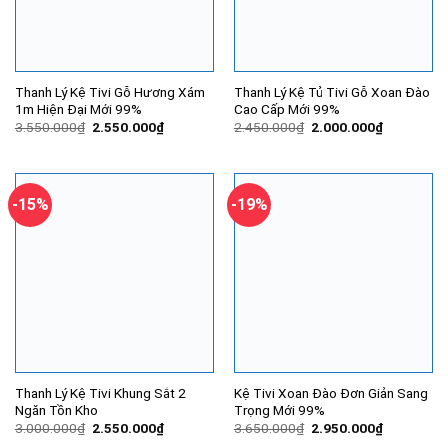
Thanh Lý Kệ Tivi Gỗ Hương Xám
Thanh Lý Kệ Tủ Tivi Gỗ Xoan Đào
1m Hiện Đại Mới 99%
Cao Cấp Mới 99%
Giá
Giá
Giá
Giá
3.550.000
₫
2.550.000
₫
2.450.000
₫
2.000.000
₫
gốc
hiện
gốc
hiện
là:
tại
là:
tại
3.550.000₫.
là:
2.450.000₫.
là:
2.550.000₫.
2.000.000
-15%
-19%
Thanh Lý Kệ Tivi Khung Sắt 2
Kệ Tivi Xoan Đào Đơn Giản Sang
Ngăn Tồn Kho
Trọng Mới 99%
Giá
Giá
Giá
Giá
3.000.000
₫
2.550.000
₫
3.650.000
₫
2.950.000
₫
gốc
hiện
gốc
hiện