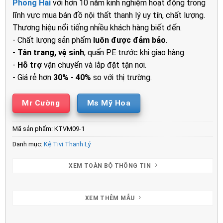
Phong Hải
với hơn 10 năm kinh nghiệm hoạt động trong
5.000.000₫.
là:
lĩnh vực mua bán đồ nội thất thanh lý uy tín, chất lượng.
4.450.00
Thương hiệu nổi tiếng nhiều khách hàng biết đến.
- Chất lượng sản phẩm
luôn được đảm bảo
.
-
Tân trang, vệ sinh
, quấn PE trước khi giao hàng.
-
Hỗ trợ
vận chuyển và lắp đặt tận nơi.
- Giá rẻ hơn
30% - 40%
so với thị trường.
Mr Cường
Ms Mỹ Hoa
Mã sản phẩm:
KTVM09-1
Danh mục:
Kệ Tivi Thanh Lý
XEM TOÀN BỘ THÔNG TIN
XEM THÊM MẪU