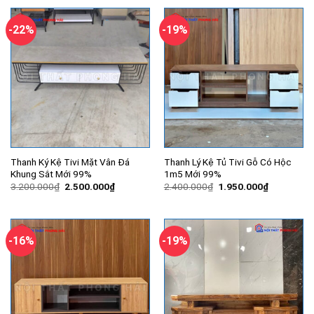
3.500.000₫.
là:
3.150.000₫.
là:
2.400.000₫.
2.150.000
-22%
-19%
Thanh Ký Kệ Tivi Mặt Vân Đá
Thanh Lý Kệ Tủ Tivi Gỗ Có Hộc
Khung Sắt Mới 99%
1m5 Mới 99%
Giá
Giá
Giá
Giá
3.200.000
₫
2.500.000
₫
2.400.000
₫
1.950.000
₫
gốc
hiện
gốc
hiện
là:
tại
là:
tại
3.200.000₫.
là:
2.400.000₫.
là:
2.500.000₫.
1.950.000
-16%
-19%