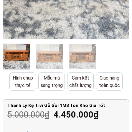
Hình chụp
Mẫu mã
Cam kết
Giao hàng
thực tế
sang trọng
chất lượng
toàn quốc
Thanh Lý Kệ Tivi Gỗ Sồi 1M8 Tồn Kho Giá Tốt
Giá
Giá
5.000.000
₫
4.450.000
₫
gốc
hiện
là:
tại