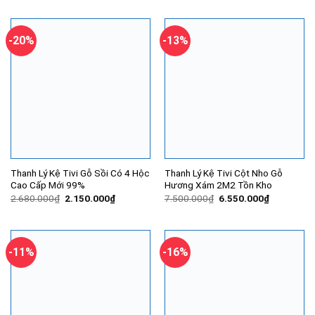
là:
tại
là:
tại
3.000.000₫.
là:
3.650.000₫.
là:
2.550.000₫.
2.950.000
-20%
-13%
Thanh Lý Kệ Tivi Gỗ Sồi Có 4 Hộc
Thanh Lý Kệ Tivi Cột Nho Gỗ
Cao Cấp Mới 99%
Hương Xám 2M2 Tồn Kho
Giá
Giá
Giá
Giá
2.680.000
₫
2.150.000
₫
7.500.000
₫
6.550.000
₫
gốc
hiện
gốc
hiện
là:
tại
là:
tại
2.680.000₫.
là:
7.500.000₫.
là:
2.150.000₫.
6.550.000
-11%
-16%