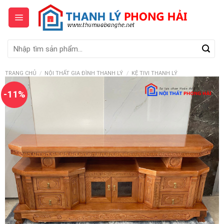
Skip
to
content
Tìm
kiếm:
TRANG CHỦ
/
NỘI THẤT GIA ĐÌNH THANH LÝ
/
KỆ TIVI THANH LÝ
-11%