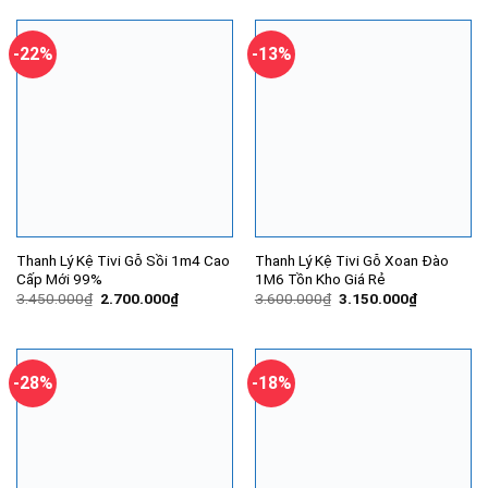
3.250.000₫.
là:
3.200.000₫.
là:
2.250.000₫.
2.800.000
-22%
-13%
Thanh Lý Kệ Tivi Gỗ Sồi 1m4 Cao
Thanh Lý Kệ Tivi Gỗ Xoan Đào
Cấp Mới 99%
1M6 Tồn Kho Giá Rẻ
Giá
Giá
Giá
Giá
3.450.000
₫
2.700.000
₫
3.600.000
₫
3.150.000
₫
gốc
hiện
gốc
hiện
là:
tại
là:
tại
3.450.000₫.
là:
3.600.000₫.
là:
2.700.000₫.
3.150.000
-28%
-18%