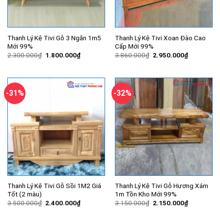
Thanh Lý Kệ Tivi Gỗ 3 Ngăn 1m5
Thanh Lý Kệ Tivi Xoan Đào Cao
Mới 99%
Cấp Mới 99%
Giá
Giá
Giá
Giá
2.300.000
₫
1.800.000
₫
3.860.000
₫
2.950.000
₫
gốc
hiện
gốc
hiện
là:
tại
là:
tại
2.300.000₫.
là:
3.860.000₫.
là:
1.800.000₫.
2.950.000
-31%
-32%
Thanh Lý Kệ Tivi Gỗ Sồi 1M2 Giá
Thanh Lý Kệ Tivi Gỗ Hương Xám
Tốt (2 màu)
1m Tồn Kho Mới 99%
Giá
Giá
Giá
Giá
3.500.000
₫
2.400.000
₫
3.150.000
₫
2.150.000
₫
gốc
hiện
gốc
hiện
là:
tại
là:
tại