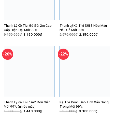
Thanh Lý Kệ Tivi Gỗ Sồi 2m Cao
Thanh Lý Kệ Tivi Sồi 3 Hộc Màu
Cấp Hiện Đại Mới 99%
Nâu Gỗ Mới 99%
Giá
Giá
Giá
Giá
9.150.000
₫
8.150.000
₫
2.570.000
₫
2.150.000
₫
gốc
hiện
gốc
hiện
là:
tại
là:
tại
9.150.000₫.
là:
2.570.000₫.
là:
8.150.000₫.
2.150.000
-20%
-22%
Thanh Lý Kệ Tivi 1m2 Đơn Giản
Kệ Tivi Xoan Đào Tinh Xảo Sang
Mới 99% (nhiều mẫu)
Trọng Mới 99%
Giá
Giá
Giá
Giá
1.800.000
₫
1.440.000
₫
3.950.000
₫
3.100.000
₫