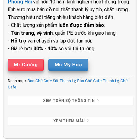
Phong Hải
với hơn 10 năm kinh nghiệm hoạt động trong
1.500.000₫.
là:
lĩnh vực mua bán đồ nội thất thanh lý uy tín, chất lượng.
850.000₫.
Thương hiệu nổi tiếng nhiều khách hàng biết đến.
- Chất lượng sản phẩm
luôn được đảm bảo
.
-
Tân trang, vệ sinh
, quấn PE trước khi giao hàng.
-
Hỗ trợ
vận chuyển và lắp đặt tận nơi.
- Giá rẻ hơn
30% - 40%
so với thị trường.
Mr Cường
Ms Mỹ Hoa
Danh mục:
Bàn Ghế Cafe Sắt Thanh Lý
,
Bàn Ghế Cafe Thanh Lý
,
Ghế
Cafe
XEM TOÀN BỘ THÔNG TIN
XEM THÊM MẪU