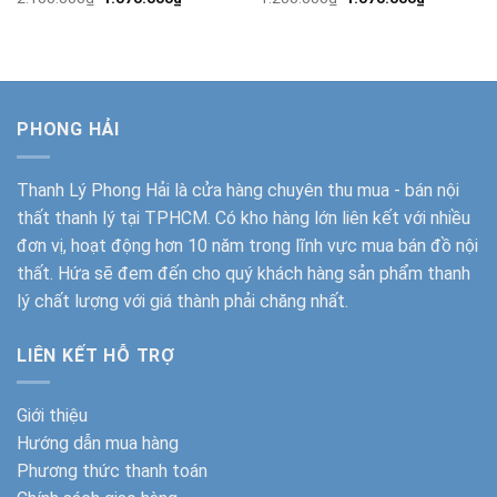
gốc
hiện
gốc
hiện
là:
tại
là:
tại
2.100.000₫.
là:
1.200.000₫.
là:
1.070.000₫.
1.070.000
PHONG HẢI
Thanh Lý Phong Hải
là cửa hàng chuyên thu mua - bán nội
thất thanh lý tại TPHCM. Có kho hàng lớn liên kết với nhiều
đơn vị, hoạt động hơn 10 năm trong lĩnh vực mua bán đồ nội
thất. Hứa sẽ đem đến cho quý khách hàng sản phẩm thanh
lý chất lượng với giá thành phải chăng nhất.
LIÊN KẾT HỖ TRỢ
Giới thiệu
Hướng dẫn mua hàng
Phương thức thanh toán