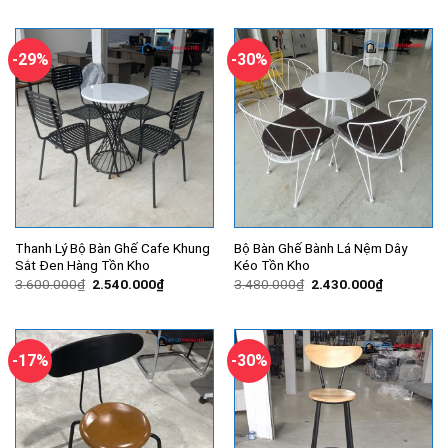
là:
tại
là:
tại
4.500.000₫.
là:
1.000.000₫.
là:
3.500.000₫.
710.000₫.
-29%
-30%
Thanh Lý Bộ Bàn Ghế Cafe Khung
Bộ Bàn Ghế Bành Lá Nệm Dây
Sắt Đen Hàng Tồn Kho
Kéo Tồn Kho
Giá
Giá
Giá
Giá
3.600.000
₫
2.540.000
₫
3.480.000
₫
2.430.000
₫
gốc
hiện
gốc
hiện
là:
tại
là:
tại
3.600.000₫.
là:
3.480.000₫.
là:
2.540.000₫.
2.430.000
-17%
-30%