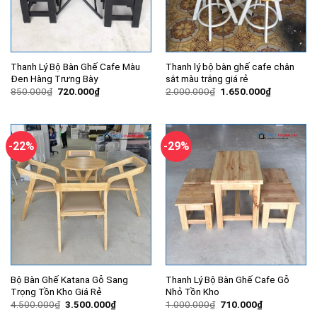
Thanh Lý Bộ Bàn Ghế Cafe Màu
Thanh lý bộ bàn ghế cafe chân
Đen Hàng Trưng Bày
sắt màu trắng giá rẻ
Giá
Giá
Giá
Giá
850.000
₫
720.000
₫
2.000.000
₫
1.650.000
₫
gốc
hiện
gốc
hiện
là:
tại
là:
tại
850.000₫.
là:
2.000.000₫.
là:
720.000₫.
1.650.000
-22%
-29%
Bộ Bàn Ghế Katana Gỗ Sang
Thanh Lý Bộ Bàn Ghế Cafe Gỗ
Trọng Tồn Kho Giá Rẻ
Nhỏ Tồn Kho
Giá
Giá
Giá
Giá
4.500.000
₫
3.500.000
₫
1.000.000
₫
710.000
₫
gốc
hiện
gốc
hiện