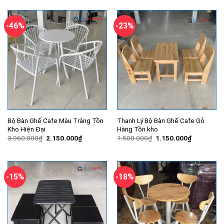
2.090.000₫.
là:
1.500.000₫.
là:
1.390.000₫.
960.000₫.
-46%
-23%
Bộ Bàn Ghế Cafe Màu Trắng Tồn
Thanh Lý Bộ Bàn Ghế Cafe Gỗ
Kho Hiện Đại
Hàng Tồn kho
Giá
Giá
Giá
Giá
3.960.000
₫
2.150.000
₫
1.500.000
₫
1.150.000
₫
gốc
hiện
gốc
hiện
là:
tại
là:
tại
3.960.000₫.
là:
1.500.000₫.
là:
2.150.000₫.
1.150.000
-15%
-18%