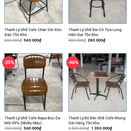
Thanh Lý Ghế Cafe Chân Sắt Độc
Thanh Lý Ghế Bar Có Tựa Lưng
Đáo Tồn Kho
Hiện Đại Tồn Kho
Giá
Giá
Giá
Giá
650.000
₫
540.000
₫
400.000
₫
280.000
₫
gốc
hiện
gốc
hiện
là:
tại
là:
tại
650.000₫.
là:
400.000₫.
là:
540.000₫.
280.000₫.
-25%
-46%
Thanh Lý Ghế Cafe Napa Bọc Da
Thanh Lý Bộ Bàn Ghế Cafe Khung
Mới 99% (Nhiều Màu)
Sắt Hàng Tồn Kho
Giá
Giá
Giá
Giá
750.000
₫
560.000
₫
2.500.000
₫
1.350.000
₫