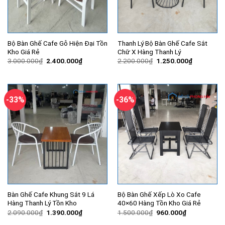
Bộ Bàn Ghế Cafe Gỗ Hiện Đại Tồn
Thanh Lý Bộ Bàn Ghế Cafe Sắt
Kho Giá Rẻ
Chữ X Hàng Thanh Lý
Giá
Giá
Giá
Giá
3.000.000
₫
2.400.000
₫
2.200.000
₫
1.250.000
₫
gốc
hiện
gốc
hiện
là:
tại
là:
tại
3.000.000₫.
là:
2.200.000₫.
là:
2.400.000₫.
1.250.000
-33%
-36%
Bàn Ghế Cafe Khung Sắt 9 Lá
Bộ Bàn Ghế Xếp Lò Xo Cafe
Hàng Thanh Lý Tồn Kho
40×60 Hàng Tồn Kho Giá Rẻ
Giá
Giá
Giá
Giá
2.090.000
₫
1.390.000
₫
1.500.000
₫
960.000
₫
gốc
hiện
gốc
hiện
là:
tại
là:
tại