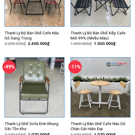
Thanh Lý Bộ Bàn Ghế Cafe Nâu
Thanh Lý Bộ Bàn Ghế Xếp Cafe
Gỗ Sang Trọng
Mới 99% (Nhiều Màu)
Giá
Giá
Giá
Giá
3.200.000
₫
2.400.000
₫
1.400.000
₫
1.020.000
₫
gốc
hiện
gốc
hiện
là:
tại
là:
tại
3.200.000₫.
là:
1.400.000₫.
là:
2.400.000₫.
1.020.000
-49%
-11%
Thanh Lý Ghế Sofa Đơn Khung
Thanh Lý Bàn Ghế Cafe Nâu Gỗ
Sắt Tồn Kho
Chân Sắt Hiện Đại
Giá
Giá
Giá
Giá
2.100.000
₫
1.070.000
₫
1.200.000
₫
1.070.000
₫