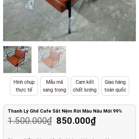
Hình chụp
Mẫu mã
Cam kết
Giao hàng
thực tế
sang trọng
chất lượng
toàn quốc
Thanh Lý Ghế Cafe Sắt Nệm Rời Màu Nâu Mới 99%
Giá
Giá
1.500.000
₫
850.000
₫
gốc
hiện
là:
tại