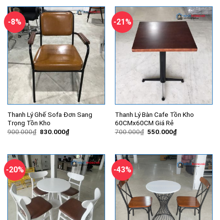
-8%
-21%
Thanh Lý Ghế Sofa Đơn Sang
Thanh Lý Bàn Cafe Tồn Kho
Trọng Tồn Kho
60CMx60CM Giá Rẻ
Giá
Giá
Giá
Giá
900.000
₫
830.000
₫
700.000
₫
550.000
₫
gốc
hiện
gốc
hiện
là:
tại
là:
tại
900.000₫.
là:
700.000₫.
là:
830.000₫.
550.000₫.
-20%
-43%