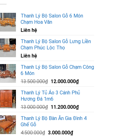
Thanh Lý Bộ Salon Gỗ 6 Món
Chạm Hoa Văn
Liên hệ
Thanh Lý Bộ Salon Gỗ Lưng Liền
Chạm Phúc Lộc Thọ
Liên hệ
Thanh Lý Bộ Salon Gỗ Chạm Công
6 Món
Giá
Giá
13.500.000
₫
12.000.000
₫
gốc
hiện
Thanh Lý Tủ Áo 3 Cánh Phủ
là:
tại
Hương Đá 1m6
13.500.000₫.
là:
Giá
Giá
13.000.000
₫
11.200.000
₫
12.000.000₫.
gốc
hiện
Thanh Lý Bộ Bàn Ăn Gia Đình 4
là:
tại
Ghế Gỗ
13.000.000₫.
là:
Giá
Giá
4.500.000
₫
3.000.000
₫
11.200.000₫.
gốc
hiện