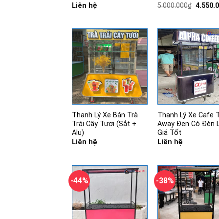
Giá
Liên hệ
5.000.000
₫
4.550.
gốc
là:
5.000.0
Thanh Lý Xe Bán Trà
Thanh Lý Xe Cafe 
Trái Cây Tươi (Sắt +
Away Đen Có Đèn 
Alu)
Giá Tốt
Liên hệ
Liên hệ
-44%
-38%