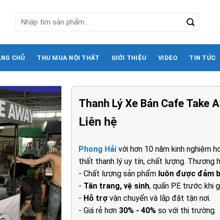
Tìm
kiếm:
ANG CHỦ
THU MUA NỘI THẤT
GIỚI THIỆU
VIDEO
TIN TỨC
Thanh Lý Xe Bán Cafe Take A
Liên hệ
Phong Hải
với hơn 10 năm kinh nghiệm ho
thất thanh lý uy tín, chất lượng. Thương h
- Chất lượng sản phẩm
luôn được đảm 
-
Tân trang, vệ sinh
, quấn PE trước khi g
-
Hỗ trợ
vận chuyển và lắp đặt tận nơi.
- Giá rẻ hơn
30% - 40%
so với thị trường.