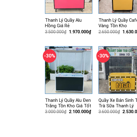
Thanh Lý Quầy Alu
Thanh Lý Quầy Caf
Hồng Giá Rẻ
Vàng Tồn Kho
Giá
Giá
Giá
3.500.000
₫
1.970.000
₫
2.650.000
₫
1.630.
gốc
hiện
gốc
là:
tại
là:
3.500.000₫.
là:
2.650.0
1.970.000₫.
-30%
-30%
Thanh Lý Quầy Alu Đen
Quầy Xe Bán Sinh T
Trắng Tồn Kho Giá Tốt
Trà Sữa Thanh Lý
Giá
Giá
Giá
3.000.000
₫
2.100.000
₫
3.600.000
₫
2.530.
gốc
hiện
gốc
là:
tại
là:
3.000.000₫.
là:
3.600.0
2.100.000₫.