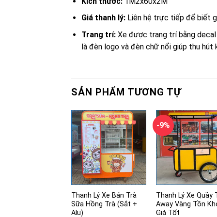
Kích thước:
1M2x60x2M
Giá thanh lý:
Liên hệ trực tiếp để biết g
Trang trí:
Xe được trang trí bằng decal
là đèn logo và đèn chữ nổi giúp thu hút
SẢN PHẨM TƯƠNG TỰ
-9%
Thanh Lý Xe Bán Trà
Thanh Lý Xe Quầy 
Sữa Hồng Trà (Sắt +
Away Vàng Tồn Kh
Alu)
Giá Tốt