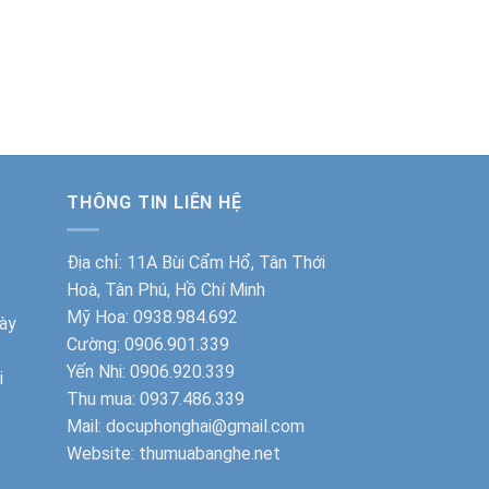
THÔNG TIN LIÊN HỆ
Địa chỉ: 11A Bùi Cẩm Hổ, Tân Thới
Hoà, Tân Phú, Hồ Chí Minh
Mỹ Hoa:
0938.984.692
ày
Cường:
0906.901.339
Yến Nhi:
0906.920.339
i
Thu mua:
0937.486.339
Mail: docuphonghai@gmail.com
Website:
thumuabanghe.net