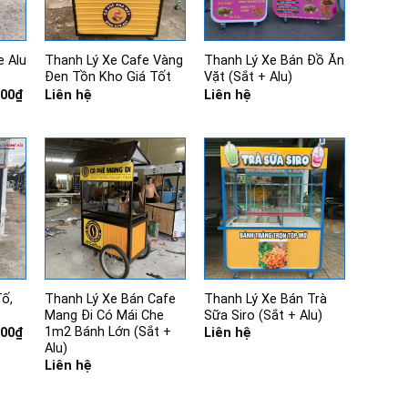
e Alu
Thanh Lý Xe Cafe Vàng
Thanh Lý Xe Bán Đồ Ăn
Đen Tồn Kho Giá Tốt
Vặt (Sắt + Alu)
Giá
000
₫
Liên hệ
Liên hệ
hiện
tại
00₫.
là:
1.630.000₫.
ố,
Thanh Lý Xe Bán Cafe
Thanh Lý Xe Bán Trà
Mang Đi Có Mái Che
Sữa Siro (Sắt + Alu)
1m2 Bánh Lớn (Sắt +
Giá
000
₫
Liên hệ
hiện
Alu)
tại
Liên hệ
00₫.
là:
2.530.000₫.