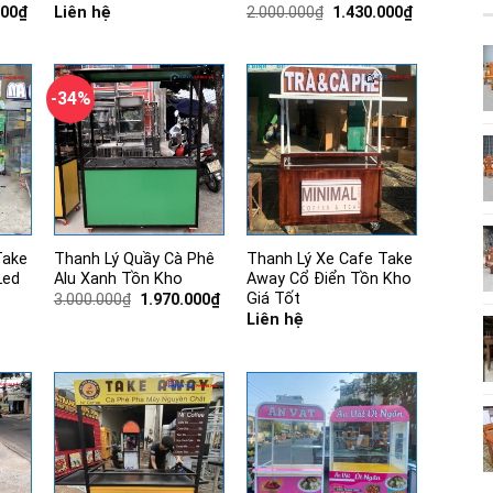
Giá
Giá
Giá
000
₫
Liên hệ
2.000.000
₫
1.430.000
₫
hiện
gốc
hiện
tại
là:
tại
00₫.
là:
2.000.000₫.
là:
4.550.000₫.
1.430.000₫.
-34%
Take
Thanh Lý Quầy Cà Phê
Thanh Lý Xe Cafe Take
Led
Alu Xanh Tồn Kho
Away Cổ Điển Tồn Kho
Giá Tốt
Giá
Giá
3.000.000
₫
1.970.000
₫
gốc
hiện
Liên hệ
là:
tại
3.000.000₫.
là:
1.970.000₫.