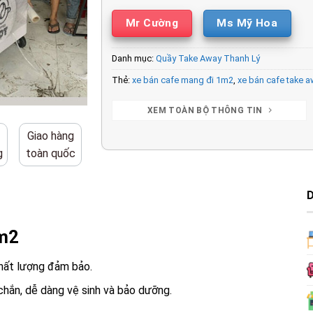
Mr Cường
Ms Mỹ Hoa
Danh mục:
Quầy Take Away Thanh Lý
Thẻ:
xe bán cafe mang đi 1m2
,
xe bán cafe take 
XEM TOÀN BỘ THÔNG TIN
Giao hàng
g
toàn quốc
1m2
hất lượng đảm bảo.
 chắn, dễ dàng vệ sinh và bảo dưỡng.