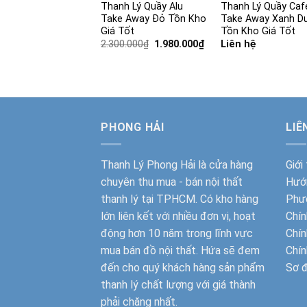
Thanh Lý Quầy Alu
Thanh Lý Quầy Caf
Take Away Đỏ Tồn Kho
Take Away Xanh D
Giá Tốt
Tồn Kho Giá Tốt
Giá
Giá
2.300.000
₫
1.980.000
₫
Liên hệ
gốc
hiện
là:
tại
2.300.000₫.
là:
1.980.000₫.
PHONG HẢI
LIÊ
Thanh Lý Phong Hải
là cửa hàng
Giới
chuyên thu mua - bán nội thất
Hướ
thanh lý tại TPHCM. Có kho hàng
Phư
lớn liên kết với nhiều đơn vị, hoạt
Chín
động hơn 10 năm trong lĩnh vực
Chín
mua bán đồ nội thất. Hứa sẽ đem
Chín
đến cho quý khách hàng sản phẩm
Sơ 
thanh lý chất lượng với giá thành
phải chăng nhất.