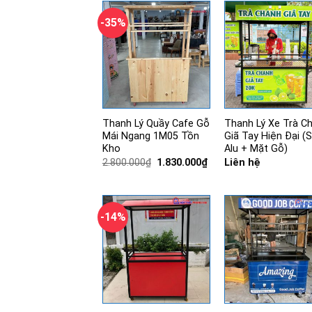
-35%
Thanh Lý Quầy Cafe Gỗ
Thanh Lý Xe Trà C
Mái Ngang 1M05 Tồn
Giã Tay Hiện Đại (
Kho
Alu + Mặt Gỗ)
Giá
Giá
2.800.000
₫
1.830.000
₫
Liên hệ
gốc
hiện
là:
tại
2.800.000₫.
là:
1.830.000₫.
-14%