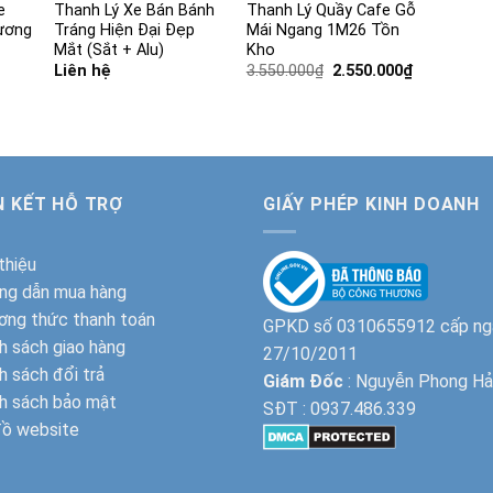
e
Thanh Lý Xe Bán Bánh
Thanh Lý Quầy Cafe Gỗ
ương
Tráng Hiện Đại Đẹp
Mái Ngang 1M26 Tồn
Mắt (Sắt + Alu)
Kho
Giá
Giá
Liên hệ
3.550.000
₫
2.550.000
₫
gốc
hiện
là:
tại
3.550.000₫.
là:
2.550.000₫.
N KẾT HỖ TRỢ
GIẤY PHÉP KINH DOANH
 thiệu
ng dẫn mua hàng
ơng thức thanh toán
GPKD số 0310655912 cấp ng
h sách giao hàng
27/10/2011
h sách đổi trả
Giám Đốc
: Nguyễn Phong Hả
h sách bảo mật
SĐT :
0937.486.339
đồ website