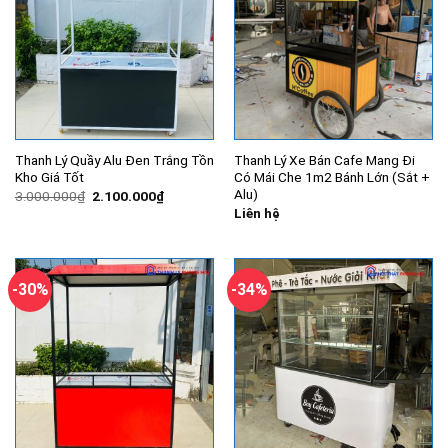
Thanh Lý Quầy Alu Đen Trắng Tồn
Thanh Lý Xe Bán Cafe Mang Đi
Kho Giá Tốt
Có Mái Che 1m2 Bánh Lớn (Sắt +
Alu)
Giá
Giá
3.000.000
₫
2.100.000
₫
gốc
hiện
Liên hệ
là:
tại
3.000.000₫.
là:
2.100.000₫.
-30%
-34%