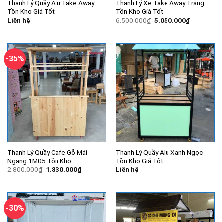
Thanh Lý Quầy Alu Take Away
Thanh Lý Xe Take Away Trắng
Tồn Kho Giá Tốt
Tồn Kho Giá Tốt
Giá
Giá
Liên hệ
6.500.000
₫
5.050.000
₫
gốc
hiện
là:
tại
6.500.000₫.
là:
5.050.000
-35%
Thanh Lý Quầy Cafe Gỗ Mái
Thanh Lý Quầy Alu Xanh Ngọc
Ngang 1M05 Tồn Kho
Tồn Kho Giá Tốt
Giá
Giá
2.800.000
₫
1.830.000
₫
Liên hệ
gốc
hiện
là:
tại
2.800.000₫.
là:
1.830.000₫.
-30%