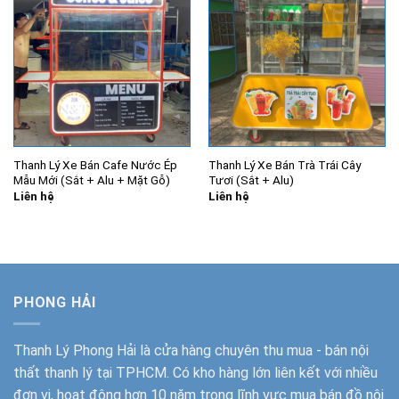
Thanh Lý Xe Bán Cafe Nước Ép
Thanh Lý Xe Bán Trà Trái Cây
Mẫu Mới (Sắt + Alu + Mặt Gỗ)
Tươi (Sắt + Alu)
Liên hệ
Liên hệ
PHONG HẢI
Thanh Lý Phong Hải
là cửa hàng chuyên thu mua - bán nội
thất thanh lý tại TPHCM. Có kho hàng lớn liên kết với nhiều
đơn vị, hoạt động hơn 10 năm trong lĩnh vực mua bán đồ nội