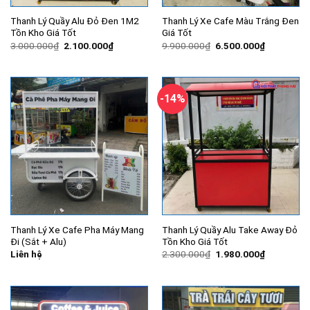
Thanh Lý Quầy Alu Đỏ Đen 1M2
Thanh Lý Xe Cafe Màu Trắng Đen
Tồn Kho Giá Tốt
Giá Tốt
Giá
Giá
Giá
Giá
3.000.000
₫
2.100.000
₫
9.900.000
₫
6.500.000
₫
gốc
hiện
gốc
hiện
là:
tại
là:
tại
3.000.000₫.
là:
9.900.000₫.
là:
2.100.000₫.
6.500.000
-14%
Thanh Lý Xe Cafe Pha Máy Mang
Thanh Lý Quầy Alu Take Away Đỏ
Đi (Sắt + Alu)
Tồn Kho Giá Tốt
Giá
Giá
Liên hệ
2.300.000
₫
1.980.000
₫
gốc
hiện
là:
tại
2.300.000₫.
là:
1.980.000