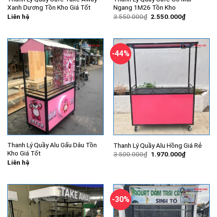
Xanh Dương Tồn Kho Giá Tốt
Ngang 1M26 Tồn Kho
Giá
Giá
Liên hệ
3.550.000
₫
2.550.000
₫
gốc
hiện
là:
tại
3.550.000₫.
là:
2.550.000
-44%
Thanh Lý Quầy Alu Gấu Dâu Tồn
Thanh Lý Quầy Alu Hồng Giá Rẻ
Kho Giá Tốt
Giá
Giá
3.500.000
₫
1.970.000
₫
gốc
hiện
Liên hệ
là:
tại
3.500.000₫.
là:
1.970.000
-30%