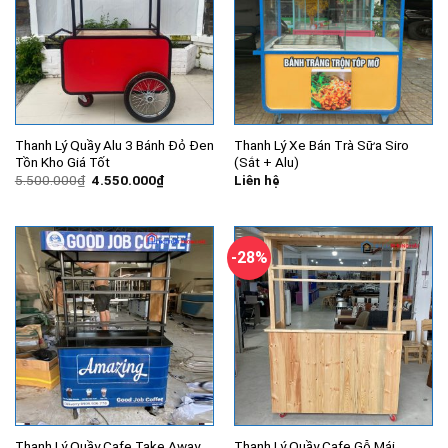
Thanh Lý Quầy Alu 3 Bánh Đỏ Đen
Thanh Lý Xe Bán Trà Sữa Siro
Tồn Kho Giá Tốt
(Sắt + Alu)
Giá
Giá
5.500.000
₫
4.550.000
₫
Liên hệ
gốc
hiện
là:
tại
5.500.000₫.
là:
4.550.000₫.
-28%
Thanh Lý Quầy Cafe Take Away
Thanh Lý Quầy Cafe Gỗ Mái