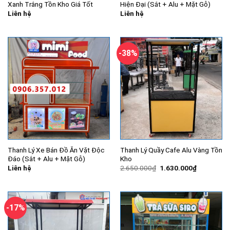
Xanh Trắng Tồn Kho Giá Tốt
Hiện Đại (Sắt + Alu + Mặt Gỗ)
Liên hệ
Liên hệ
-38%
Thanh Lý Xe Bán Đồ Ăn Vặt Độc
Thanh Lý Quầy Cafe Alu Vàng Tồn
Đáo (Sắt + Alu + Mặt Gỗ)
Kho
Giá
Giá
Liên hệ
2.650.000
₫
1.630.000
₫
gốc
hiện
là:
tại
2.650.000₫.
là:
1.630.000
-17%