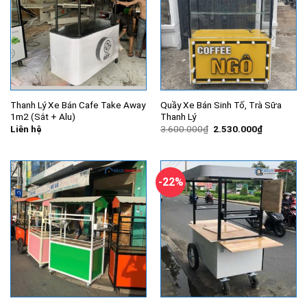
Thanh Lý Xe Bán Cafe Take Away
Quầy Xe Bán Sinh Tố, Trà Sữa
1m2 (Sắt + Alu)
Thanh Lý
Giá
Giá
Liên hệ
3.600.000
₫
2.530.000
₫
gốc
hiện
là:
tại
3.600.000₫.
là:
2.530.000
-22%