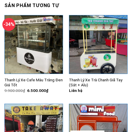
SẢN PHẨM TƯƠNG TỰ
-34%
Thanh Lý Xe Cafe Màu Trắng Đen
Thanh Lý Xe Trà Chanh Giã Tay
Giá Tốt
(Sắt + Alu)
Giá
Giá
9.900.000
₫
6.500.000
₫
Liên hệ
gốc
hiện
là:
tại
9.900.000₫.
là:
6.500.000₫.