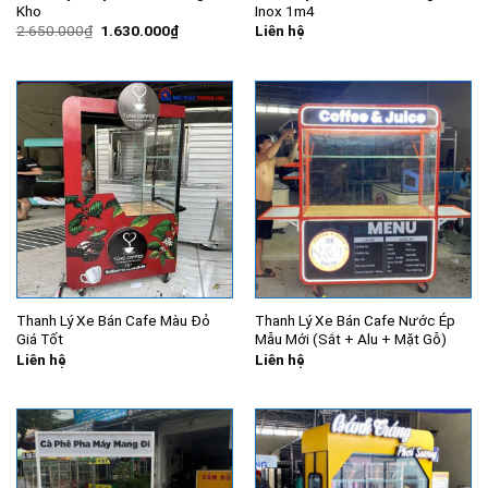
Kho
Inox 1m4
Giá
Giá
2.650.000
₫
1.630.000
₫
Liên hệ
gốc
hiện
là:
tại
2.650.000₫.
là:
1.630.000₫.
Thanh Lý Xe Bán Cafe Màu Đỏ
Thanh Lý Xe Bán Cafe Nước Ép
Giá Tốt
Mẫu Mới (Sắt + Alu + Mặt Gỗ)
Liên hệ
Liên hệ