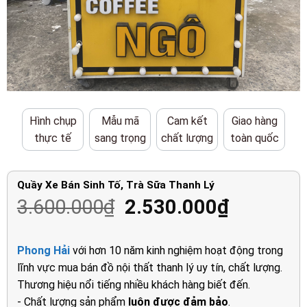
Hình chụp
Mẫu mã
Cam kết
Giao hàng
thực tế
sang trọng
chất lượng
toàn quốc
Quầy Xe Bán Sinh Tố, Trà Sữa Thanh Lý
Giá
Giá
3.600.000
₫
2.530.000
₫
gốc
hiện
là:
tại
Phong Hải
với hơn 10 năm kinh nghiệm hoạt động trong
3.600.000₫.
là:
lĩnh vực mua bán đồ nội thất thanh lý uy tín, chất lượng.
2.530.00
Thương hiệu nổi tiếng nhiều khách hàng biết đến.
- Chất lượng sản phẩm
luôn được đảm bảo
.