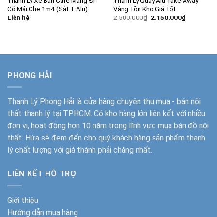
Thanh Lý Xe Bán Cafe Mang Đi
Thanh Lý Quầy Alu Take Away
Có Mái Che 1m4 (Sắt + Alu)
Vàng Tồn Kho Giá Tốt
Giá
Giá
Liên hệ
2.500.000
₫
2.150.000
₫
gốc
hiện
là:
tại
2.500.000₫.
là:
2.150.000
PHONG HẢI
Thanh Lý Phong Hải
là cửa hàng chuyên thu mua - bán nội
thất thanh lý tại TPHCM. Có kho hàng lớn liên kết với nhiều
đơn vị, hoạt động hơn 10 năm trong lĩnh vực mua bán đồ nội
thất. Hứa sẽ đem đến cho quý khách hàng sản phẩm thanh
lý chất lượng với giá thành phải chăng nhất.
LIÊN KẾT HỖ TRỢ
Giới thiệu
Hướng dẫn mua hàng