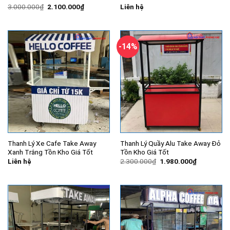
Giá
Giá
3.000.000
₫
2.100.000
₫
Liên hệ
gốc
hiện
là:
tại
3.000.000₫.
là:
2.100.000₫.
-14%
Thanh Lý Xe Cafe Take Away
Thanh Lý Quầy Alu Take Away Đỏ
Xanh Trắng Tồn Kho Giá Tốt
Tồn Kho Giá Tốt
Giá
Giá
Liên hệ
2.300.000
₫
1.980.000
₫
gốc
hiện
là:
tại
2.300.000₫.
là:
1.980.000