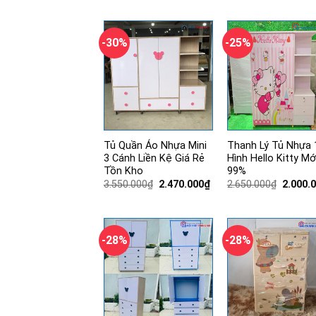
5.400.0
là:
tại
4.400.000₫.
là:
3.240.000₫.
-30%
-25%
Tủ Quần Áo Nhựa Mini
Thanh Lý Tủ Nhựa
3 Cánh Liền Kệ Giá Rẻ
Hình Hello Kitty Mớ
Tồn Kho
99%
Giá
Giá
Giá
3.550.000
₫
2.470.000
₫
2.650.000
₫
2.000.
gốc
hiện
gốc
là:
tại
là:
3.550.000₫.
là:
2.650.0
2.470.000₫.
-28%
-28%