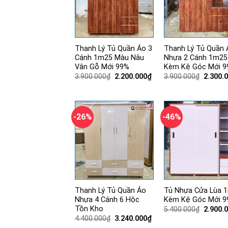
Thanh Lý Tủ Quần Áo 3
Thanh Lý Tủ Quần 
Cánh 1m25 Màu Nâu
Nhựa 2 Cánh 1m25
Vân Gỗ Mới 99%
Kèm Kệ Góc Mới 
Giá
Giá
Giá
3.900.000
₫
2.200.000
₫
3.900.000
₫
2.300.
gốc
hiện
gốc
là:
tại
là:
3.900.000₫.
là:
3.900.0
2.200.000₫.
-26%
-46%
Thanh Lý Tủ Quần Áo
Tủ Nhựa Cửa Lùa 
Nhựa 4 Cánh 6 Hộc
Kèm Kệ Góc Mới 
Tồn Kho
Giá
5.400.000
₫
2.900.
gốc
Giá
Giá
4.400.000
₫
3.240.000
₫
là:
gốc
hiện