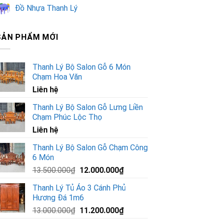
Đồ Nhựa Thanh Lý
SẢN PHẨM MỚI
Thanh Lý Bộ Salon Gỗ 6 Món
Chạm Hoa Văn
Liên hệ
Thanh Lý Bộ Salon Gỗ Lưng Liền
Chạm Phúc Lộc Thọ
Liên hệ
Thanh Lý Bộ Salon Gỗ Chạm Công
6 Món
Giá
Giá
13.500.000
₫
12.000.000
₫
gốc
hiện
Thanh Lý Tủ Áo 3 Cánh Phủ
là:
tại
Hương Đá 1m6
13.500.000₫.
là:
Giá
Giá
13.000.000
₫
11.200.000
₫
12.000.000₫.