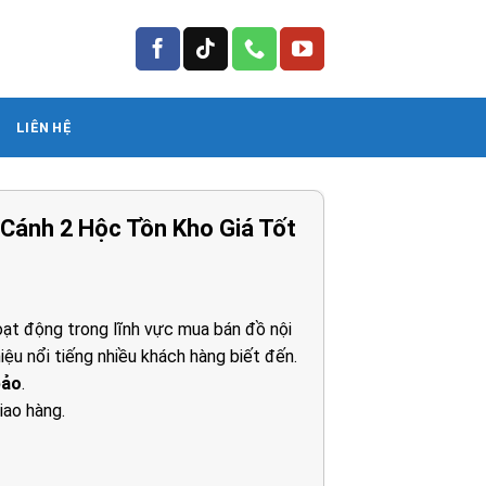
LIÊN HỆ
Cánh 2 Hộc Tồn Kho Giá Tốt
á
ện
ạt động trong lĩnh vực mua bán đồ nội
iệu nổi tiếng nhiều khách hàng biết đến.
42.000₫.
bảo
.
iao hàng.