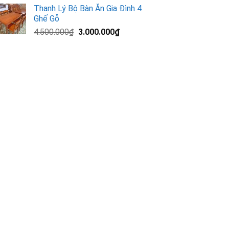
gốc
hiện
Thanh Lý Bộ Bàn Ăn Gia Đình 4
là:
tại
Ghế Gỗ
13.000.000₫.
là:
Giá
Giá
4.500.000
₫
3.000.000
₫
11.200.000₫.
gốc
hiện
là:
tại
4.500.000₫.
là:
3.000.000₫.