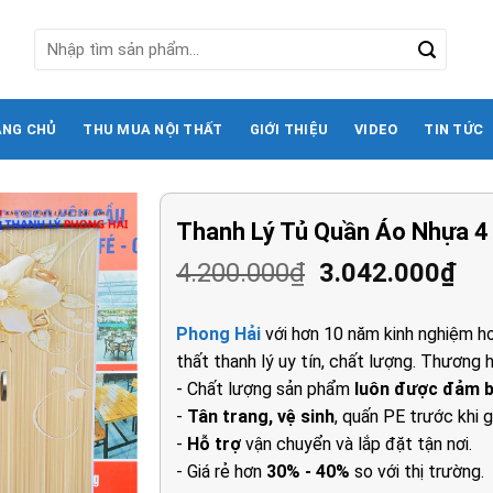
Tìm
kiếm:
ANG CHỦ
THU MUA NỘI THẤT
GIỚI THIỆU
VIDEO
TIN TỨC
Thanh Lý Tủ Quần Áo Nhựa 4 
Giá
Gi
4.200.000
₫
3.042.000
₫
gốc
hi
là:
tại
Phong Hải
với hơn 10 năm kinh nghiệm ho
4.200.000₫.
là:
thất thanh lý uy tín, chất lượng. Thương h
3.0
- Chất lượng sản phẩm
luôn được đảm 
-
Tân trang, vệ sinh
, quấn PE trước khi g
-
Hỗ trợ
vận chuyển và lắp đặt tận nơi.
- Giá rẻ hơn
30% - 40%
so với thị trường.