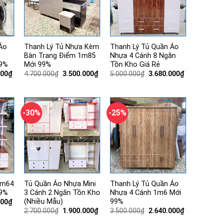
Áo
Thanh Lý Tủ Nhựa Kèm
Thanh Lý Tủ Quần Áo
Bàn Trang Điểm 1m85
Nhựa 4 Cánh 8 Ngăn
99%
Mới 99%
Tồn Kho Giá Rẻ
Giá
Giá
Giá
Giá
Giá
000
₫
4.700.000
₫
3.500.000
₫
5.000.000
₫
3.680.000
₫
hiện
gốc
hiện
gốc
hiện
tại
là:
tại
là:
tại
00₫.
là:
4.700.000₫.
là:
5.000.000₫.
là:
2.300.000₫.
3.500.000₫.
3.680.000₫.
-30%
-25%
1m64
Tủ Quần Áo Nhựa Mini
Thanh Lý Tủ Quần Áo
99%
3 Cánh 2 Ngăn Tồn Kho
Nhựa 4 Cánh 1m6 Mới
(Nhiều Mẫu)
99%
Giá
000
₫
hiện
Giá
Giá
Giá
Giá
2.700.000
₫
1.900.000
₫
3.500.000
₫
2.640.000
₫
tại
gốc
hiện
gốc
hiện