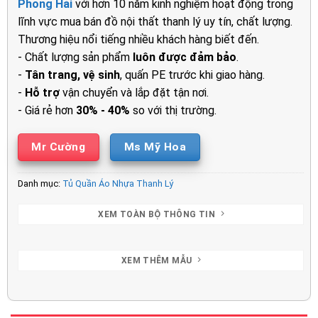
Phong Hải
với hơn 10 năm kinh nghiệm hoạt động trong
600.000₫.
là:
lĩnh vực mua bán đồ nội thất thanh lý uy tín, chất lượng.
500.000₫.
Thương hiệu nổi tiếng nhiều khách hàng biết đến.
- Chất lượng sản phẩm
luôn được đảm bảo
.
-
Tân trang, vệ sinh
, quấn PE trước khi giao hàng.
-
Hỗ trợ
vận chuyển và lắp đặt tận nơi.
- Giá rẻ hơn
30% - 40%
so với thị trường.
Mr Cường
Ms Mỹ Hoa
Danh mục:
Tủ Quần Áo Nhựa Thanh Lý
XEM TOÀN BỘ THÔNG TIN
XEM THÊM MẪU