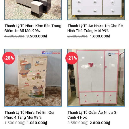
Thanh Lý Tủ Nhựa Kèm Bàn Trang
Thanh Lý Tủ Áo Nhựa 1m Cho Bé
Điểm 1m85 Mới 99%
Hình Thỏ Trắng Mới 99%
Giá
Giá
Giá
Giá
4.700.000
₫
3.500.000
₫
2.700.000
₫
1.600.000
₫
gốc
hiện
gốc
hiện
là:
tại
là:
tại
4.700.000₫.
là:
2.700.000₫.
là:
3.500.000₫.
1.600.000
-28%
-21%
Thanh Lý Tủ Nhựa Trẻ Em Qui
Thanh Lý Tủ Quần Áo Nhựa 3
Phúc 4 Tầng Mới 99%
Cánh 4 Hộc
Giá
Giá
Giá
Giá
1.500.000
₫
1.080.000
₫
3.550.000
₫
2.800.000
₫
gốc
hiện
gốc
hiện