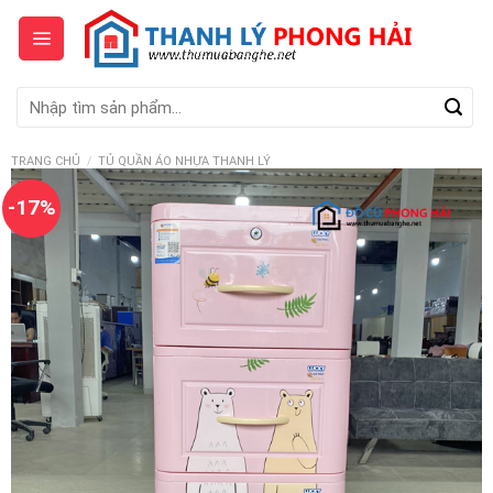
Skip
to
content
Tìm
kiếm:
TRANG CHỦ
/
TỦ QUẦN ÁO NHỰA THANH LÝ
-17%