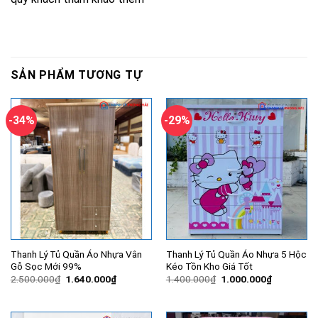
SẢN PHẨM TƯƠNG TỰ
-34%
-29%
Thanh Lý Tủ Quần Áo Nhựa Vân
Thanh Lý Tủ Quần Áo Nhựa 5 Hộc
Gỗ Sọc Mới 99%
Kéo Tồn Kho Giá Tốt
Giá
Giá
Giá
Giá
2.500.000
₫
1.640.000
₫
1.400.000
₫
1.000.000
₫
gốc
hiện
gốc
hiện
là:
tại
là:
tại
2.500.000₫.
là:
1.400.000₫.
là:
1.640.000₫.
1.000.000