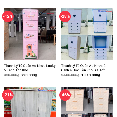
là:
tại
là:
tại
2.800.000₫.
là:
3.900.000₫.
là:
1.570.000₫.
2.200.000
-12%
-28%
Thanh Lý Tủ Quần Áo Nhựa Lucky
Thanh Lý Tủ Quần Áo Nhựa 2
5 Tầng Tồn Kho
Cánh 4 Hộc Tồn Kho Giá Tốt
Giá
Giá
Giá
Giá
820.000
₫
720.000
₫
2.500.000
₫
1.810.000
₫
gốc
hiện
gốc
hiện
là:
tại
là:
tại
820.000₫.
là:
2.500.000₫.
là:
720.000₫.
1.810.000
-21%
-46%