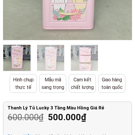
Hình chụp
Mẫu mã
Cam kết
Giao hàng
thực tế
sang trọng
chất lượng
toàn quốc
Thanh Lý Tủ Lucky 3 Tầng Màu Hồng Giá Rẻ
Giá
Giá
600.000
₫
500.000
₫
gốc
hiện
là:
tại