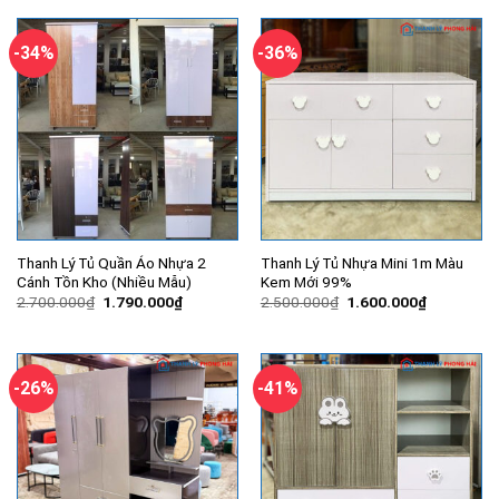
1.200.000
3.700.000₫.
là:
2.426.000₫.
-34%
-36%
Thanh Lý Tủ Quần Áo Nhựa 2
Thanh Lý Tủ Nhựa Mini 1m Màu
Cánh Tồn Kho (Nhiều Mẫu)
Kem Mới 99%
Giá
Giá
Giá
Giá
2.700.000
₫
1.790.000
₫
2.500.000
₫
1.600.000
₫
gốc
hiện
gốc
hiện
là:
tại
là:
tại
2.700.000₫.
là:
2.500.000₫.
là:
1.790.000₫.
1.600.000
-26%
-41%