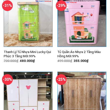
-31%
-29%
Thanh Lý Tủ Nhựa Mini Lucky Qui
Tủ Quần Áo Nhựa 2 Tầng Màu
Phúc 3 Tầng Mới 99%
Hồng Mới 99%
Giá
Giá
Giá
Giá
700.000
₫
480.000
₫
499.000
₫
355.000
₫
gốc
hiện
gốc
hiện
là:
tại
là:
tại
700.000₫.
là:
499.000₫.
là:
480.000₫.
355.000₫.
-30%
-25%