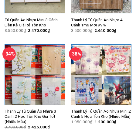
Tủ Quần Áo Nhựa Mini 3 Cánh
Thanh Lý Tủ Quần Áo Nhựa 4
Liền Kệ Giá Rẻ Tồn Kho
Cánh 1m6 Mới 99%
Giá
Giá
Giá
Giá
3.550.000
₫
2.470.000
₫
3.500.000
₫
2.640.000
₫
gốc
hiện
gốc
hiện
là:
tại
là:
tại
3.550.000₫.
là:
3.500.000₫.
là:
2.470.000₫.
2.640.000
-34%
-38%
Thanh Lý Tủ Quần Áo Nhựa 3
Thanh Lý Tủ Quần Áo Nhựa Mini 2
Cánh 2 Hộc Tồn Kho Giá Tốt
Cánh 5 Hộc Tồn Kho (Nhiều Mẫu)
(Nhiều Mẫu)
Giá
Giá
1.950.000
₫
1.200.000
₫
gốc
hiện
Giá
Giá
3.700.000
₫
2.426.000
₫
là:
tại
gốc
hiện
1.950.000₫.
là:
là:
tại