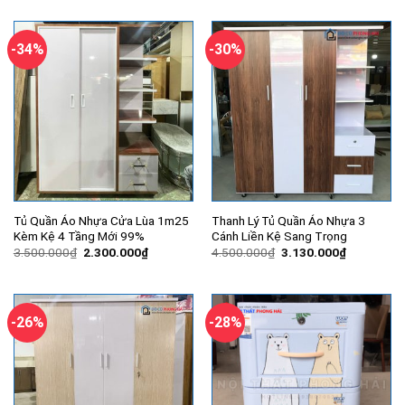
là:
tại
là:
tại
1.500.000₫.
là:
3.550.000₫.
là:
1.080.000₫.
2.800.000
-34%
-30%
Tủ Quần Áo Nhựa Cửa Lùa 1m25
Thanh Lý Tủ Quần Áo Nhựa 3
Kèm Kệ 4 Tầng Mới 99%
Cánh Liền Kệ Sang Trọng
Giá
Giá
Giá
Giá
3.500.000
₫
2.300.000
₫
4.500.000
₫
3.130.000
₫
gốc
hiện
gốc
hiện
là:
tại
là:
tại
3.500.000₫.
là:
4.500.000₫.
là:
2.300.000₫.
3.130.000
-26%
-28%