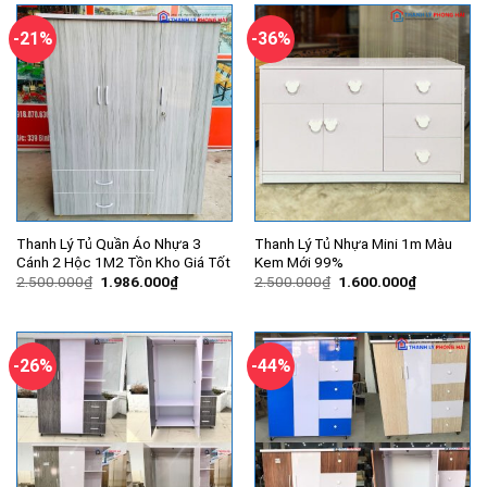
3.240.000₫.
2.000.000
-21%
-36%
Thanh Lý Tủ Quần Áo Nhựa 3
Thanh Lý Tủ Nhựa Mini 1m Màu
Cánh 2 Hộc 1M2 Tồn Kho Giá Tốt
Kem Mới 99%
Giá
Giá
Giá
Giá
2.500.000
₫
1.986.000
₫
2.500.000
₫
1.600.000
₫
gốc
hiện
gốc
hiện
là:
tại
là:
tại
2.500.000₫.
là:
2.500.000₫.
là:
1.986.000₫.
1.600.000
-26%
-44%