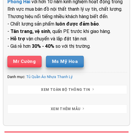
Phong Hải
với hơn 10 năm kinh nghiệm hoạt động trong
4.500.000₫.
là:
lĩnh vực mua bán đồ nội thất thanh lý uy tín, chất lượng.
3.130.00
Thương hiệu nổi tiếng nhiều khách hàng biết đến.
- Chất lượng sản phẩm
luôn được đảm bảo
.
-
Tân trang, vệ sinh
, quấn PE trước khi giao hàng.
-
Hỗ trợ
vận chuyển và lắp đặt tận nơi.
- Giá rẻ hơn
30% - 40%
so với thị trường.
Mr Cường
Ms Mỹ Hoa
Danh mục:
Tủ Quần Áo Nhựa Thanh Lý
XEM TOÀN BỘ THÔNG TIN
XEM THÊM MẪU