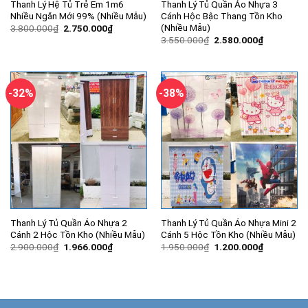
Thanh Lý Hệ Tủ Trẻ Em 1m6
Thanh Lý Tủ Quần Áo Nhựa 3
Nhiều Ngăn Mới 99% (Nhiều Mẫu)
Cánh Hộc Bậc Thang Tồn Kho
(Nhiều Mẫu)
Giá
Giá
3.800.000
₫
2.750.000
₫
gốc
hiện
Giá
Giá
3.550.000
₫
2.580.000
₫
là:
tại
gốc
hiện
3.800.000₫.
là:
là:
tại
2.750.000₫.
3.550.000₫.
là:
2.580.000
-32%
-38%
Thanh Lý Tủ Quần Áo Nhựa 2
Thanh Lý Tủ Quần Áo Nhựa Mini 2
Cánh 2 Hộc Tồn Kho (Nhiều Mẫu)
Cánh 5 Hộc Tồn Kho (Nhiều Mẫu)
Giá
Giá
Giá
Giá
2.900.000
₫
1.966.000
₫
1.950.000
₫
1.200.000
₫
gốc
hiện
gốc
hiện
là:
tại
là:
tại
2.900.000₫.
là:
1.950.000₫.
là:
1.966.000₫.
1.200.000