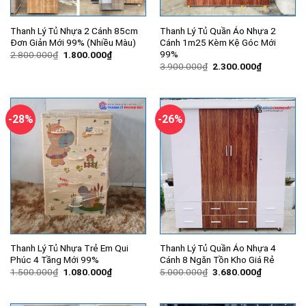
Thanh Lý Tủ Nhựa 2 Cánh 85cm
Thanh Lý Tủ Quần Áo Nhựa 2
Đơn Giản Mới 99% (Nhiều Màu)
Cánh 1m25 Kèm Kệ Góc Mới
99%
Giá
Giá
2.800.000
₫
1.800.000
₫
gốc
hiện
Giá
Giá
3.900.000
₫
2.300.000
₫
là:
tại
gốc
hiện
2.800.000₫.
là:
là:
tại
1.800.000₫.
3.900.000₫.
là:
2.300.000
-28%
-26%
Thanh Lý Tủ Nhựa Trẻ Em Qui
Thanh Lý Tủ Quần Áo Nhựa 4
Phúc 4 Tầng Mới 99%
Cánh 8 Ngăn Tồn Kho Giá Rẻ
Giá
Giá
Giá
Giá
1.500.000
₫
1.080.000
₫
5.000.000
₫
3.680.000
₫
gốc
hiện
gốc
hiện
là:
tại
là:
tại
1.500.000₫.
là:
5.000.000₫.
là: