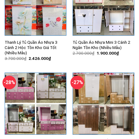
Thanh Lý Tủ Quần Áo Nhựa 3
Tủ Quần Áo Nhựa Mini 3 Cánh 2
Cánh 2 Hộc Tồn Kho Giá Tốt
Ngăn Tồn Kho (Nhiều Mẫu)
(Nhiều Mẫu)
Giá
Giá
2.700.000
₫
1.900.000
₫
gốc
hiện
Giá
Giá
3.700.000
₫
2.426.000
₫
là:
tại
gốc
hiện
2.700.000₫.
là:
là:
tại
1.900.000
3.700.000₫.
là:
2.426.000₫.
-28%
-27%