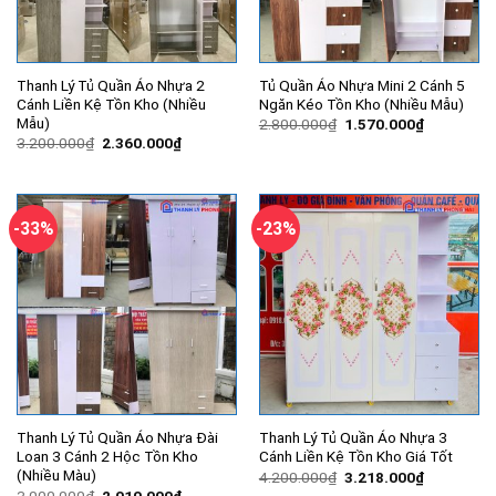
Thanh Lý Tủ Quần Áo Nhựa 2
Tủ Quần Áo Nhựa Mini 2 Cánh 5
Cánh Liền Kệ Tồn Kho (Nhiều
Ngăn Kéo Tồn Kho (Nhiều Mẫu)
Mẫu)
Giá
Giá
2.800.000
₫
1.570.000
₫
gốc
hiện
Giá
Giá
3.200.000
₫
2.360.000
₫
là:
tại
gốc
hiện
2.800.000₫.
là:
là:
tại
1.570.000
3.200.000₫.
là:
2.360.000₫.
-33%
-23%
Thanh Lý Tủ Quần Áo Nhựa Đài
Thanh Lý Tủ Quần Áo Nhựa 3
Loan 3 Cánh 2 Hộc Tồn Kho
Cánh Liền Kệ Tồn Kho Giá Tốt
(Nhiều Màu)
Giá
Giá
4.200.000
₫
3.218.000
₫
gốc
hiện
Giá
Giá
3.000.000
₫
2.010.000
₫