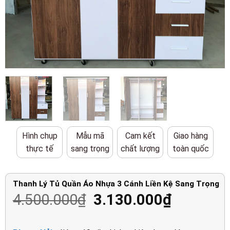
Hình chụp
Mẫu mã
Cam kết
Giao hàng
thực tế
sang trọng
chất lượng
toàn quốc
Thanh Lý Tủ Quần Áo Nhựa 3 Cánh Liền Kệ Sang Trọng
Giá
Giá
4.500.000
₫
3.130.000
₫
gốc
hiện
là:
tại