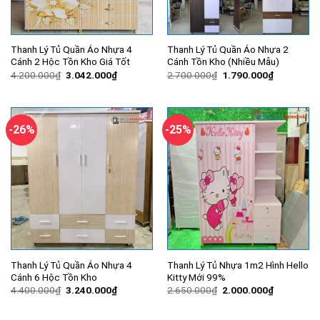
Thanh Lý Tủ Quần Áo Nhựa 4
Thanh Lý Tủ Quần Áo Nhựa 2
Cánh 2 Hộc Tồn Kho Giá Tốt
Cánh Tồn Kho (Nhiều Mẫu)
Giá
Giá
Giá
Giá
4.200.000
₫
3.042.000
₫
2.700.000
₫
1.790.000
₫
gốc
hiện
gốc
hiện
là:
tại
là:
tại
4.200.000₫.
là:
2.700.000₫.
là:
3.042.000₫.
1.790.000
-26%
-25%
Thanh Lý Tủ Quần Áo Nhựa 4
Thanh Lý Tủ Nhựa 1m2 Hình Hello
Cánh 6 Hộc Tồn Kho
Kitty Mới 99%
Giá
Giá
Giá
Giá
4.400.000
₫
3.240.000
₫
2.650.000
₫
2.000.000
₫
gốc
hiện
gốc
hiện
là:
tại
là:
tại
4.400.000₫.
là:
2.650.000₫.
là: