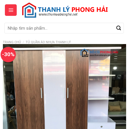
Skip
to
content
Tìm
kiếm:
TRANG CHỦ
/
TỦ QUẦN ÁO NHỰA THANH LÝ
-30%