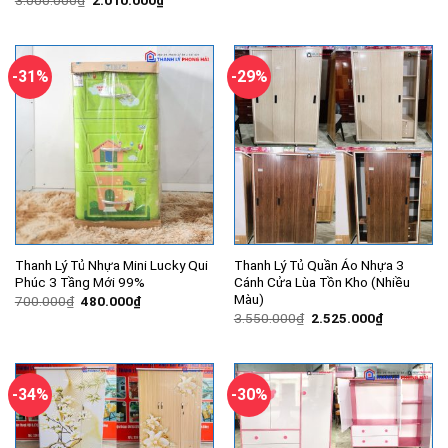
là:
tại
gốc
hiện
4.200.000₫.
là:
là:
tại
3.218.000
3.000.000₫.
là:
2.010.000₫.
-31%
-29%
Thanh Lý Tủ Nhựa Mini Lucky Qui
Thanh Lý Tủ Quần Áo Nhựa 3
Phúc 3 Tầng Mới 99%
Cánh Cửa Lùa Tồn Kho (Nhiều
Màu)
Giá
Giá
700.000
₫
480.000
₫
gốc
hiện
Giá
Giá
3.550.000
₫
2.525.000
₫
là:
tại
gốc
hiện
700.000₫.
là:
là:
tại
480.000₫.
3.550.000₫.
là:
2.525.000
-34%
-30%