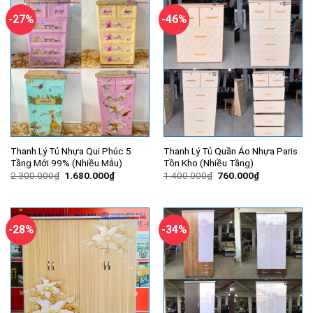
1.080.000₫.
3.680.000
-27%
-46%
Thanh Lý Tủ Nhựa Qui Phúc 5
Thanh Lý Tủ Quần Áo Nhựa Paris
Tầng Mới 99% (Nhiều Mẫu)
Tồn Kho (Nhiều Tầng)
Giá
Giá
Giá
Giá
2.300.000
₫
1.680.000
₫
1.400.000
₫
760.000
₫
gốc
hiện
gốc
hiện
là:
tại
là:
tại
2.300.000₫.
là:
1.400.000₫.
là:
1.680.000₫.
760.000₫.
-28%
-34%