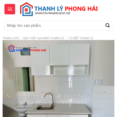
Skip
to
content
Tìm
kiếm:
TRANG CHỦ
/
NỘI THẤT GIA ĐÌNH THANH LÝ
/
TỦ BẾP THANH LÝ