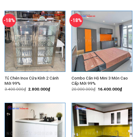
-18%
-18%
Tủ Chén Inox Cửa Kính 2 Cánh
Combo Căn Hộ Mini 3 Món Cao
Mới 99%
Cấp Mới 99%
Giá
Giá
Giá
Giá
3.400.000
₫
2.800.000
₫
20.000.000
₫
16.400.000
₫
gốc
hiện
gốc
hiện
là:
tại
là:
tại
3.400.000₫.
là:
20.000.000₫.
là:
2.800.000₫.
16.400.