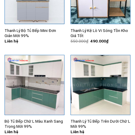
Thanh Lý Bộ Tủ Bếp Mini Đơn
Thanh Lý Kệ Lò Vi Sóng Tồn Kho
Giản Mới 99%
Giá Tốt
Giá
Giá
Liên hệ
550.000
₫
490.000
₫
gốc
hiện
là:
tại
550.000₫.
là:
490.000₫.
Bộ Tủ Bếp Chữ L Màu Xanh Sang
Thanh Lý Tủ Bếp Trên Dưới Chữ L
Trọng Mới 99%
Mới 99%
Liên hệ
Liên hệ