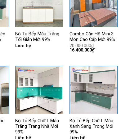
rên
Bộ Tủ Bếp Màu Trắng
Combo Căn Hộ Mini 3
%
Tối Giản Mới 99%
Món Cao Cấp Mới 99%
Liên hệ
20.000.000
₫
Giá
Giá
16.400.000
₫
gốc
hiện
là:
tại
20.000.000₫.
là:
16.400.000₫.
ới
Bộ Tủ Bếp Chữ L Màu
Bộ Tủ Bếp Chữ L Màu
Trắng Trang Nhã Mới
Xanh Sang Trọng Mới
99%
99%
Liên hệ
Liên hệ