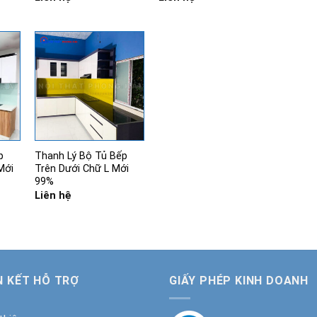
p
Thanh Lý Bộ Tủ Bếp
Mới
Trên Dưới Chữ L Mới
99%
Liên hệ
N KẾT HỖ TRỢ
GIẤY PHÉP KINH DOANH