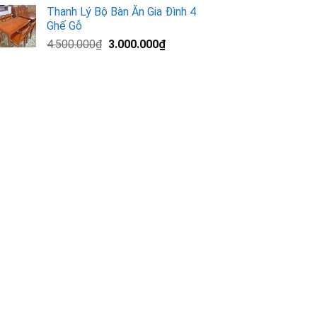
gốc
hiện
Thanh Lý Bộ Bàn Ăn Gia Đình 4
là:
tại
Ghế Gỗ
13.000.000₫.
là:
Giá
Giá
4.500.000
₫
3.000.000
₫
11.200.000₫.
gốc
hiện
là:
tại
4.500.000₫.
là:
3.000.000₫.