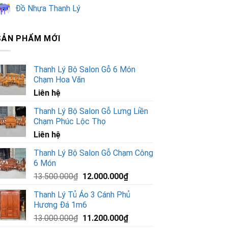
Đồ Nhựa Thanh Lý
SẢN PHẨM MỚI
Thanh Lý Bộ Salon Gỗ 6 Món
Chạm Hoa Văn
Liên hệ
Thanh Lý Bộ Salon Gỗ Lưng Liền
Chạm Phúc Lộc Thọ
Liên hệ
Thanh Lý Bộ Salon Gỗ Chạm Công
6 Món
Giá
Giá
13.500.000
₫
12.000.000
₫
gốc
hiện
Thanh Lý Tủ Áo 3 Cánh Phủ
là:
tại
Hương Đá 1m6
13.500.000₫.
là:
Giá
Giá
13.000.000
₫
11.200.000
₫
12.000.000₫.