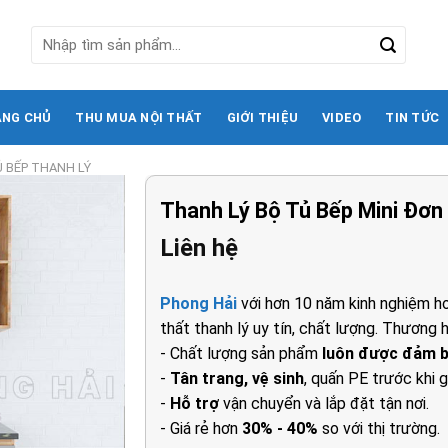
Tìm
kiếm:
ANG CHỦ
THU MUA NỘI THẤT
GIỚI THIỆU
VIDEO
TIN TỨC
 BẾP THANH LÝ
Thanh Lý Bộ Tủ Bếp Mini Đơn
Liên hệ
Phong Hải
với hơn 10 năm kinh nghiệm ho
thất thanh lý uy tín, chất lượng. Thương h
- Chất lượng sản phẩm
luôn được đảm 
-
Tân trang, vệ sinh
, quấn PE trước khi g
-
Hỗ trợ
vận chuyển và lắp đặt tận nơi.
- Giá rẻ hơn
30% - 40%
so với thị trường.