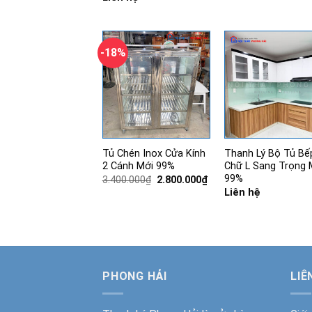
-18%
Tủ Chén Inox Cửa Kính
Thanh Lý Bộ Tủ Bế
2 Cánh Mới 99%
Chữ L Sang Trọng 
99%
Giá
Giá
3.400.000
₫
2.800.000
₫
gốc
hiện
Liên hệ
là:
tại
3.400.000₫.
là:
2.800.000₫.
PHONG HẢI
LIÊ