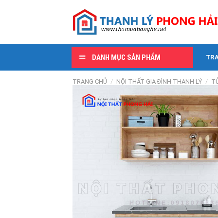
Skip
to
content
DANH MỤC SẢN PHẨM
TR
TRANG CHỦ
/
NỘI THẤT GIA ĐÌNH THANH LÝ
/
TỦ