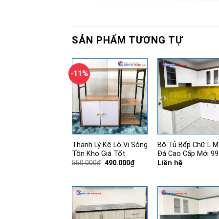
SẢN PHẨM TƯƠNG TỰ
-11%
Thanh Lý Kệ Lò Vi Sóng
Bộ Tủ Bếp Chữ L M
Tồn Kho Giá Tốt
Đá Cao Cấp Mới 9
Giá
Giá
550.000
₫
490.000
₫
Liên hệ
gốc
hiện
là:
tại
550.000₫.
là:
490.000₫.