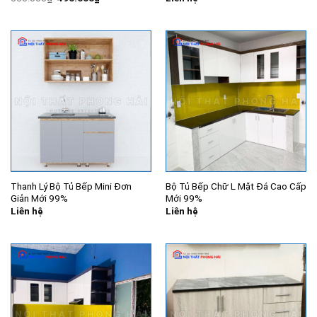
gốc
hiện
là:
tại
550.000₫.
là:
490.000₫.
Thanh Lý Bộ Tủ Bếp Mini Đơn
Bộ Tủ Bếp Chữ L Mặt Đá Cao Cấp
Giản Mới 99%
Mới 99%
Liên hệ
Liên hệ