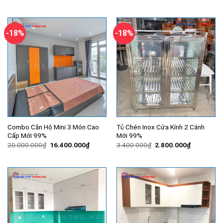
-18%
-18%
Combo Căn Hộ Mini 3 Món Cao
Tủ Chén Inox Cửa Kính 2 Cánh
Cấp Mới 99%
Mới 99%
Giá
Giá
Giá
Giá
20.000.000
₫
16.400.000
₫
3.400.000
₫
2.800.000
₫
gốc
hiện
gốc
hiện
là:
tại
là:
tại
20.000.000₫.
là:
3.400.000₫.
là:
16.400.000₫.
2.800.000