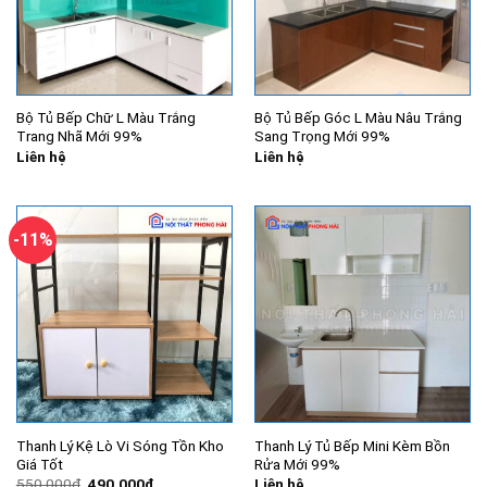
Bộ Tủ Bếp Chữ L Màu Trắng
Bộ Tủ Bếp Góc L Màu Nâu Trắng
Trang Nhã Mới 99%
Sang Trọng Mới 99%
Liên hệ
Liên hệ
-11%
Thanh Lý Kệ Lò Vi Sóng Tồn Kho
Thanh Lý Tủ Bếp Mini Kèm Bồn
Giá Tốt
Rửa Mới 99%
Giá
Giá
550.000
₫
490.000
₫
Liên hệ