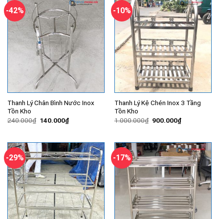
-42%
-10%
Thanh Lý Chân Bình Nước Inox
Thanh Lý Kệ Chén Inox 3 Tầng
Tồn Kho
Tồn Kho
Giá
Giá
Giá
Giá
240.000
₫
140.000
₫
1.000.000
₫
900.000
₫
gốc
hiện
gốc
hiện
là:
tại
là:
tại
240.000₫.
là:
1.000.000₫.
là:
140.000₫.
900.000₫.
-29%
-17%