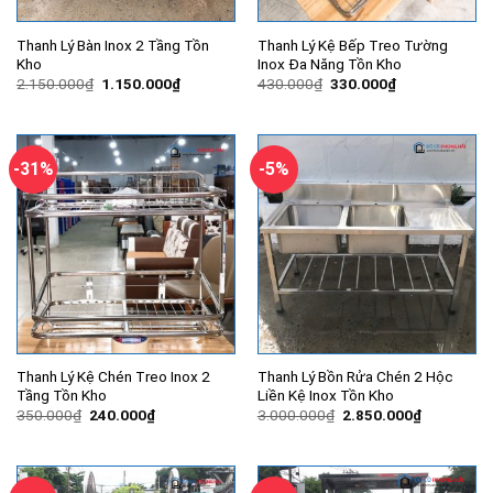
Thanh Lý Bàn Inox 2 Tầng Tồn
Thanh Lý Kệ Bếp Treo Tường
Kho
Inox Đa Năng Tồn Kho
Giá
Giá
Giá
Giá
2.150.000
₫
1.150.000
₫
430.000
₫
330.000
₫
gốc
hiện
gốc
hiện
là:
tại
là:
tại
2.150.000₫.
là:
430.000₫.
là:
1.150.000₫.
330.000₫.
-31%
-5%
Thanh Lý Kệ Chén Treo Inox 2
Thanh Lý Bồn Rửa Chén 2 Hộc
Tầng Tồn Kho
Liền Kệ Inox Tồn Kho
Giá
Giá
Giá
Giá
350.000
₫
240.000
₫
3.000.000
₫
2.850.000
₫
gốc
hiện
gốc
hiện
là:
tại
là:
tại
350.000₫.
là:
3.000.000₫.
là:
240.000₫.
2.850.000