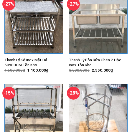
-27%
-27%
Thanh Lý Kệ Inox Mặt Đá
Thanh Lý Bồn Rửa Chén 2 Hộc
50x80CM Tồn Kho
Inox Tồn Kho
Giá
Giá
Giá
Giá
1.500.000
₫
1.100.000
₫
3.500.000
₫
2.550.000
₫
gốc
hiện
gốc
hiện
là:
tại
là:
tại
1.500.000₫.
là:
3.500.000₫.
là:
1.100.000₫.
2.550.000
-15%
-28%