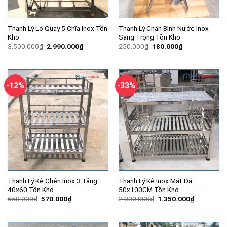
Thanh Lý Lò Quay 5 Chĩa Inox Tồn
Thanh Lý Chân Bình Nước Inox
Kho
Sang Trọng Tồn Kho
Giá
Giá
Giá
Giá
3.500.000
₫
2.990.000
₫
250.000
₫
180.000
₫
gốc
hiện
gốc
hiện
là:
tại
là:
tại
3.500.000₫.
là:
250.000₫.
là:
2.990.000₫.
180.000₫.
-12%
-33%
Thanh Lý Kệ Chén Inox 3 Tầng
Thanh Lý Kệ Inox Mặt Đá
40×60 Tồn Kho
50x100CM Tồn Kho
Giá
Giá
Giá
Giá
650.000
₫
570.000
₫
2.000.000
₫
1.350.000
₫
gốc
hiện
gốc
hiện
là:
tại
là:
tại
650.000₫.
là:
2.000.000₫.
là:
570.000₫.
1.350.000