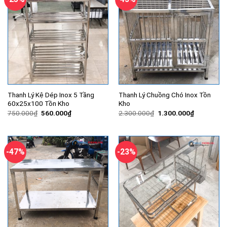
Thanh Lý Kệ Dép Inox 5 Tầng
Thanh Lý Chuồng Chó Inox Tồn
60x25x100 Tồn Kho
Kho
Giá
Giá
Giá
Giá
750.000
₫
560.000
₫
2.300.000
₫
1.300.000
₫
gốc
hiện
gốc
hiện
là:
tại
là:
tại
750.000₫.
là:
2.300.000₫.
là:
560.000₫.
1.300.000
-47%
-23%