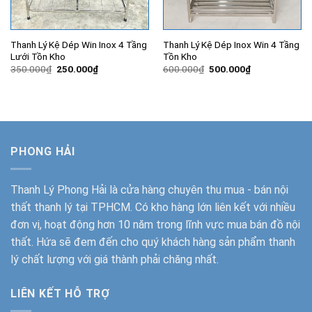
Thanh Lý Kệ Dép Win Inox 4 Tầng
Thanh Lý Kệ Dép Inox Win 4 Tầng
Lưới Tồn Kho
Tồn Kho
Giá
Giá
Giá
Giá
350.000
₫
250.000
₫
600.000
₫
500.000
₫
gốc
hiện
gốc
hiện
là:
tại
là:
tại
350.000₫.
là:
600.000₫.
là:
250.000₫.
500.000₫.
PHONG HẢI
Thanh Lý Phong Hải
là cửa hàng chuyên thu mua - bán nội
thất thanh lý tại TPHCM. Có kho hàng lớn liên kết với nhiều
đơn vị, hoạt động hơn 10 năm trong lĩnh vực mua bán đồ nội
thất. Hứa sẽ đem đến cho quý khách hàng sản phẩm thanh
lý chất lượng với giá thành phải chăng nhất.
LIÊN KẾT HỖ TRỢ