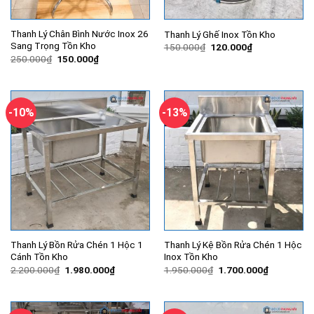
Thanh Lý Chân Bình Nước Inox 26
Thanh Lý Ghế Inox Tồn Kho
Sang Trọng Tồn Kho
Giá
Giá
150.000
₫
120.000
₫
gốc
hiện
Giá
Giá
250.000
₫
150.000
₫
là:
tại
gốc
hiện
150.000₫.
là:
là:
tại
120.000₫.
250.000₫.
là:
150.000₫.
-10%
-13%
Thanh Lý Bồn Rửa Chén 1 Hộc 1
Thanh Lý Kệ Bồn Rửa Chén 1 Hộc
Cánh Tồn Kho
Inox Tồn Kho
Giá
Giá
Giá
Giá
2.200.000
₫
1.980.000
₫
1.950.000
₫
1.700.000
₫
gốc
hiện
gốc
hiện
là:
tại
là:
tại
2.200.000₫.
là:
1.950.000₫.
là:
1.980.000₫.
1.700.000