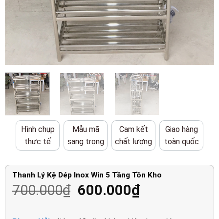
Hình chụp
Mẫu mã
Cam kết
Giao hàng
thực tế
sang trọng
chất lượng
toàn quốc
Thanh Lý Kệ Dép Inox Win 5 Tầng Tồn Kho
Giá
Giá
700.000
₫
600.000
₫
gốc
hiện
là:
tại