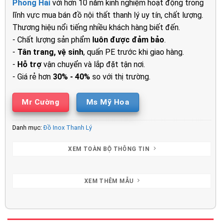
Phong Hải
với hơn 10 năm kinh nghiệm hoạt động trong
700.000₫.
là:
lĩnh vực mua bán đồ nội thất thanh lý uy tín, chất lượng.
600.000₫.
Thương hiệu nổi tiếng nhiều khách hàng biết đến.
- Chất lượng sản phẩm
luôn được đảm bảo
.
-
Tân trang, vệ sinh
, quấn PE trước khi giao hàng.
-
Hỗ trợ
vận chuyển và lắp đặt tận nơi.
- Giá rẻ hơn
30% - 40%
so với thị trường.
Mr Cường
Ms Mỹ Hoa
Danh mục:
Đồ Inox Thanh Lý
XEM TOÀN BỘ THÔNG TIN
XEM THÊM MẪU