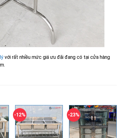
lý
với rất nhiều mức giá ưu đãi đang có tại cửa hàng
êm.
-12%
-23%