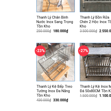
Thanh Lý Chân Bình
Thanh Lý Bồn Rửa
Nước Inox Sang Trọng
Chén 2 Hộc Inox T
Tồn Kho
Kho
Giá
Giá
Giá
250.000
₫
180.000
₫
3.500.000
₫
2.550.
gốc
hiện
gốc
là:
tại
là:
250.000₫.
là:
3.500.0
180.000₫.
-23%
-27%
Thanh Lý Kệ Bếp Treo
Thanh Lý Kệ Inox 
Tường Inox Đa Năng
Đá 50x80CM Tồn 
Tồn Kho
Giá
1.500.000
₫
1.100.
gốc
Giá
Giá
430.000
₫
330.000
₫
là:
gốc
hiện
1.500.0
là:
tại
430.000₫.
là: