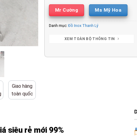
Mr Cường
Ms Mỹ Hoa
Danh mục:
Đồ Inox Thanh Lý
XEM TOÀN BỘ THÔNG TIN
Giao hàng
g
toàn quốc
iá siêu rẻ mới 99%