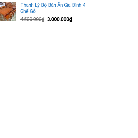
gốc
hiện
Thanh Lý Bộ Bàn Ăn Gia Đình 4
là:
tại
Ghế Gỗ
13.000.000₫.
là:
Giá
Giá
4.500.000
₫
3.000.000
₫
11.200.000₫.
gốc
hiện
là:
tại
4.500.000₫.
là:
3.000.000₫.