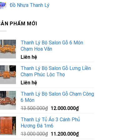
Đồ Nhựa Thanh Lý
SẢN PHẨM MỚI
Thanh Lý Bộ Salon Gỗ 6 Món
Chạm Hoa Văn
Liên hệ
Thanh Lý Bộ Salon Gỗ Lưng Liền
Chạm Phúc Lộc Thọ
Liên hệ
Thanh Lý Bộ Salon Gỗ Chạm Công
6 Món
Giá
Giá
13.500.000
₫
12.000.000
₫
gốc
hiện
Thanh Lý Tủ Áo 3 Cánh Phủ
là:
tại
Hương Đá 1m6
13.500.000₫.
là:
Giá
Giá
13.000.000
₫
11.200.000
₫
12.000.000₫.