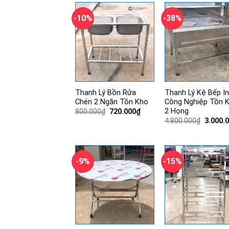
330.000₫.
-10%
-38%
Thanh Lý Bồn Rửa
Thanh Lý Kệ Bếp I
Chén 2 Ngăn Tồn Kho
Công Nghiệp Tồn 
2 Họng
Giá
Giá
800.000
₫
720.000
₫
gốc
hiện
Giá
4.800.000
₫
3.000.
là:
tại
gốc
800.000₫.
là:
là:
720.000₫.
4.800.0
-9%
-15%