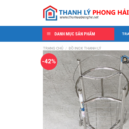
Skip
to
content
DANH MỤC SẢN PHẨM
TR
TRANG CHỦ
/
ĐỒ INOX THANH LÝ
-42%