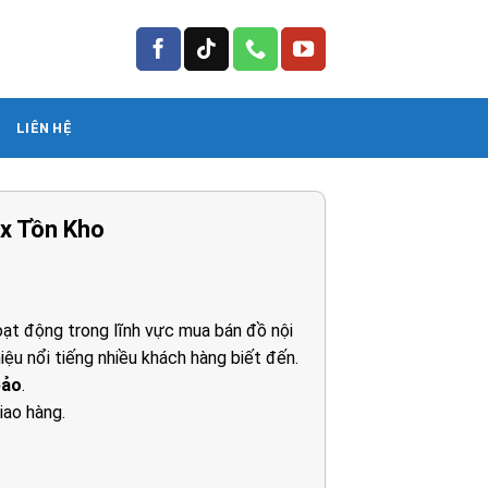
LIÊN HỆ
ox Tồn Kho
ạt động trong lĩnh vực mua bán đồ nội
iệu nổi tiếng nhiều khách hàng biết đến.
0₫.
bảo
.
iao hàng.