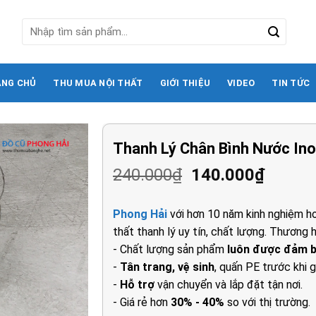
Tìm
kiếm:
ANG CHỦ
THU MUA NỘI THẤT
GIỚI THIỆU
VIDEO
TIN TỨC
Thanh Lý Chân Bình Nước In
Giá
Giá
240.000
₫
140.000
₫
gốc
hiện
là:
tại
Phong Hải
với hơn 10 năm kinh nghiệm ho
240.000₫.
là:
thất thanh lý uy tín, chất lượng. Thương h
140.00
- Chất lượng sản phẩm
luôn được đảm 
-
Tân trang, vệ sinh
, quấn PE trước khi g
-
Hỗ trợ
vận chuyển và lắp đặt tận nơi.
- Giá rẻ hơn
30% - 40%
so với thị trường.