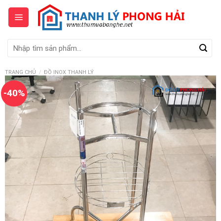
Skip
to
content
Tìm
kiếm:
TRANG CHỦ
/
ĐỒ INOX THANH LÝ
-40%