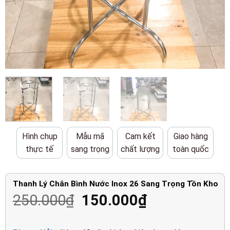
Hình chụp
Mẫu mã
Cam kết
Giao hàng
thực tế
sang trọng
chất lượng
toàn quốc
Thanh Lý Chân Bình Nước Inox 26 Sang Trọng Tồn Kho
Giá
Giá
250.000
₫
150.000
₫
gốc
hiện
là:
tại