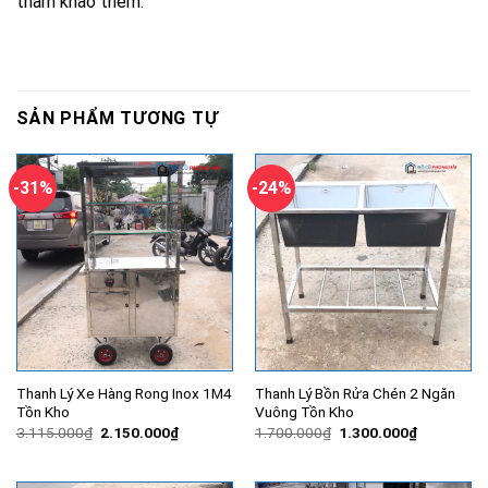
tham khảo thêm.
SẢN PHẨM TƯƠNG TỰ
-31%
-24%
Thanh Lý Xe Hàng Rong Inox 1M4
Thanh Lý Bồn Rửa Chén 2 Ngăn
Tồn Kho
Vuông Tồn Kho
Giá
Giá
Giá
Giá
3.115.000
₫
2.150.000
₫
1.700.000
₫
1.300.000
₫
gốc
hiện
gốc
hiện
là:
tại
là:
tại
3.115.000₫.
là:
1.700.000₫.
là:
2.150.000₫.
1.300.000