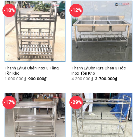
1.980.000₫.
760.000₫.
-10%
-12%
Thanh Lý Kệ Chén Inox 3 Tầng
Thanh Lý Bồn Rửa Chén 3 Hộc
Tồn Kho
Inox Tồn Kho
Giá
Giá
Giá
Giá
1.000.000
₫
900.000
₫
4.200.000
₫
3.700.000
₫
gốc
hiện
gốc
hiện
là:
tại
là:
tại
1.000.000₫.
là:
4.200.000₫.
là:
900.000₫.
3.700.000
-17%
-29%