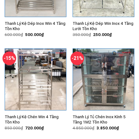
Thanh Lý Kệ Dép Inox Win 4 Tầng
Thanh Lý Kệ Dép Win Inox 4 Tầng
Tồn Kho
Lưới Tồn Kho
Giá
Giá
Giá
Giá
600.000
₫
500.000
₫
350.000
₫
250.000
₫
gốc
hiện
gốc
hiện
là:
tại
là:
tại
600.000₫.
là:
350.000₫.
là:
500.000₫.
250.000₫.
-15%
-21%
Thanh Lý Kệ Chén Win 4 Tầng
Thanh Lý Tủ Chén Inox Kính 5
Tồn Kho
Tầng 1M2 Tồn Kho
Giá
Giá
Giá
Giá
850.000
₫
720.000
₫
4.850.000
₫
3.850.000
₫
gốc
hiện
gốc
hiện
là:
tại
là:
tại