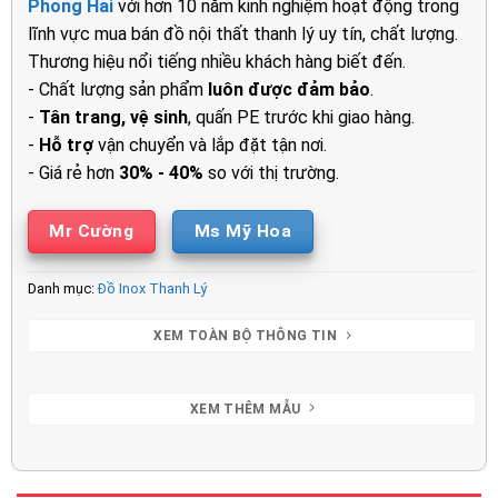
Phong Hải
với hơn 10 năm kinh nghiệm hoạt động trong
250.000₫.
là:
lĩnh vực mua bán đồ nội thất thanh lý uy tín, chất lượng.
150.000₫.
Thương hiệu nổi tiếng nhiều khách hàng biết đến.
- Chất lượng sản phẩm
luôn được đảm bảo
.
-
Tân trang, vệ sinh
, quấn PE trước khi giao hàng.
-
Hỗ trợ
vận chuyển và lắp đặt tận nơi.
- Giá rẻ hơn
30% - 40%
so với thị trường.
Mr Cường
Ms Mỹ Hoa
Danh mục:
Đồ Inox Thanh Lý
XEM TOÀN BỘ THÔNG TIN
XEM THÊM MẪU