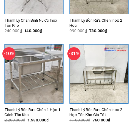
Thanh Lý Chân Bình Nước Inox
Thanh Lý Bồn Rửa Chén Inox 2
Tồn Kho
Hộc
Giá
Giá
Giá
Giá
240.000
₫
140.000
₫
990.000
₫
730.000
₫
gốc
hiện
gốc
hiện
là:
tại
là:
tại
240.000₫.
là:
990.000₫.
là:
140.000₫.
730.000₫.
-10%
-31%
Thanh Lý Bồn Rửa Chén 1 Hộc 1
Thanh Lý Bồn Rửa Chén Inox 2
Cánh Tồn Kho
Học Tồn Kho Giá Tốt
Giá
Giá
Giá
Giá
2.200.000
₫
1.980.000
₫
1.100.000
₫
760.000
₫
gốc
hiện
gốc
hiện
là:
tại
là:
tại
2.200.000₫.
là:
1.100.000₫.
là: