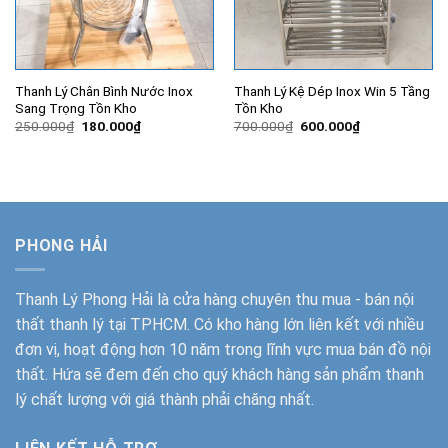
Thanh Lý Chân Bình Nước Inox
Thanh Lý Kệ Dép Inox Win 5 Tầng
Sang Trọng Tồn Kho
Tồn Kho
Giá
Giá
Giá
Giá
250.000
₫
180.000
₫
700.000
₫
600.000
₫
gốc
hiện
gốc
hiện
là:
tại
là:
tại
250.000₫.
là:
700.000₫.
là:
180.000₫.
600.000₫.
PHONG HẢI
Thanh Lý Phong Hải
là cửa hàng chuyên thu mua - bán nội
thất thanh lý tại TPHCM. Có kho hàng lớn liên kết với nhiều
đơn vị, hoạt động hơn 10 năm trong lĩnh vực mua bán đồ nội
thất. Hứa sẽ đem đến cho quý khách hàng sản phẩm thanh
lý chất lượng với giá thành phải chăng nhất.