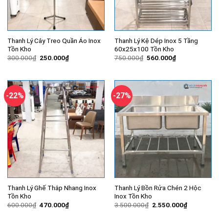
Thanh Lý Cây Treo Quần Áo Inox
Thanh Lý Kệ Dép Inox 5 Tầng
Tồn Kho
60x25x100 Tồn Kho
Giá
Giá
Giá
Giá
300.000
₫
250.000
₫
750.000
₫
560.000
₫
gốc
hiện
gốc
hiện
là:
tại
là:
tại
300.000₫.
là:
750.000₫.
là:
250.000₫.
560.000₫.
-22%
-27%
Thanh Lý Ghế Thắp Nhang Inox
Thanh Lý Bồn Rửa Chén 2 Hộc
Tồn Kho
Inox Tồn Kho
Giá
Giá
Giá
Giá
600.000
₫
470.000
₫
3.500.000
₫
2.550.000
₫
gốc
hiện
gốc
hiện
là:
tại
là:
tại