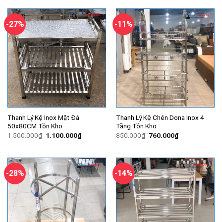
600.000₫.
là:
3.500.000₫.
là:
470.000₫.
2.550.000
-27%
-11%
Thanh Lý Kệ Inox Mặt Đá
Thanh Lý Kệ Chén Dona Inox 4
50x80CM Tồn Kho
Tầng Tồn Kho
Giá
Giá
Giá
Giá
1.500.000
₫
1.100.000
₫
850.000
₫
760.000
₫
gốc
hiện
gốc
hiện
là:
tại
là:
tại
1.500.000₫.
là:
850.000₫.
là:
1.100.000₫.
760.000₫.
-28%
-14%