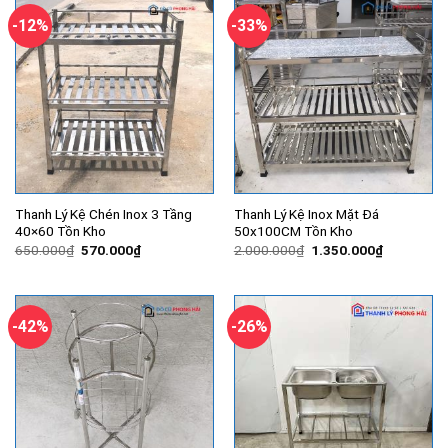
-12%
-33%
Thanh Lý Kệ Chén Inox 3 Tầng
Thanh Lý Kệ Inox Mặt Đá
40×60 Tồn Kho
50x100CM Tồn Kho
Giá
Giá
Giá
Giá
650.000
₫
570.000
₫
2.000.000
₫
1.350.000
₫
gốc
hiện
gốc
hiện
là:
tại
là:
tại
650.000₫.
là:
2.000.000₫.
là:
570.000₫.
1.350.000
-42%
-26%