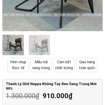
Hình chụp
Mẫu mã
Cam kết
Giao hàng
thực tế
sang trọng
chất lượng
toàn quốc
Thanh Lý Ghế Nappa Không Tay Đen Sang Trọng Mới
99%
Giá
Giá
1.300.000
₫
910.000
₫
gốc
hiện