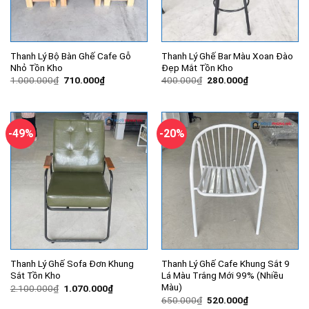
Thanh Lý Bộ Bàn Ghế Cafe Gỗ
Thanh Lý Ghế Bar Màu Xoan Đào
Nhỏ Tồn Kho
Đẹp Mắt Tồn Kho
Giá
Giá
Giá
Giá
1.000.000
₫
710.000
₫
400.000
₫
280.000
₫
gốc
hiện
gốc
hiện
là:
tại
là:
tại
1.000.000₫.
là:
400.000₫.
là:
710.000₫.
280.000₫.
-49%
-20%
Thanh Lý Ghế Sofa Đơn Khung
Thanh Lý Ghế Cafe Khung Sắt 9
Sắt Tồn Kho
Lá Màu Trắng Mới 99% (Nhiều
Màu)
Giá
Giá
2.100.000
₫
1.070.000
₫
gốc
hiện
Giá
Giá
650.000
₫
520.000
₫
là:
tại
gốc
hiện