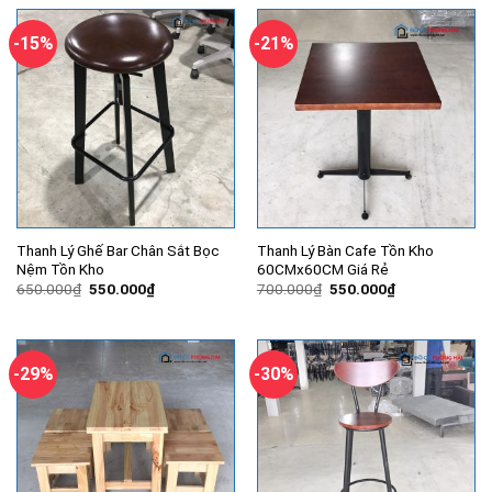
570.000₫.
3.500.000
-15%
-21%
Thanh Lý Ghế Bar Chân Sắt Bọc
Thanh Lý Bàn Cafe Tồn Kho
Nệm Tồn Kho
60CMx60CM Giá Rẻ
Giá
Giá
Giá
Giá
650.000
₫
550.000
₫
700.000
₫
550.000
₫
gốc
hiện
gốc
hiện
là:
tại
là:
tại
650.000₫.
là:
700.000₫.
là:
550.000₫.
550.000₫.
-29%
-30%