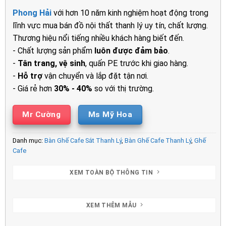
là:
tại
Phong Hải
với hơn 10 năm kinh nghiệm hoạt động trong
1.300.000₫.
là:
lĩnh vực mua bán đồ nội thất thanh lý uy tín, chất lượng.
910.000₫.
Thương hiệu nổi tiếng nhiều khách hàng biết đến.
- Chất lượng sản phẩm
luôn được đảm bảo
.
-
Tân trang, vệ sinh
, quấn PE trước khi giao hàng.
-
Hỗ trợ
vận chuyển và lắp đặt tận nơi.
- Giá rẻ hơn
30% - 40%
so với thị trường.
Mr Cường
Ms Mỹ Hoa
Danh mục:
Bàn Ghế Cafe Sắt Thanh Lý
,
Bàn Ghế Cafe Thanh Lý
,
Ghế
Cafe
XEM TOÀN BỘ THÔNG TIN
XEM THÊM MẪU