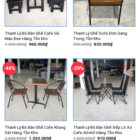
Thanh Lý Bộ Bàn Ghế Cafe Gỗ
Thanh Lý Ghế Sofa Đơn Sang
Màu Đen Hàng Tồn kho
Trọng Tồn Kho
Giá
Giá
Giá
Giá
1.300.000
₫
960.000
₫
900.000
₫
830.000
₫
gốc
hiện
gốc
hiện
là:
tại
là:
tại
1.300.000₫.
là:
900.000₫.
là:
960.000₫.
830.000₫.
-46%
-39%
Thanh Lý Bộ Bàn Ghế Cafe Khung
Thanh Lý Bộ Bàn Ghế Xếp Lò Xo
Sắt Hàng Tồn Kho
Cafe 40×60 Hàng Tồn Kho
Giá
Giá
Giá
Giá
2.500.000
₫
1.350.000
₫
1.500.000
₫
910.000
₫