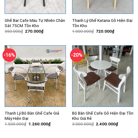
Ghế Bar Cafe Màu Tự Nhiên Chân
Thanh Lý Ghế Katana Gỗ Hiện Đại
Sắt 75CM Tồn Kho
Tồn Kho
Giá
Giá
Giá
Giá
350.000
₫
270.000
₫
1.000.000
₫
720.000
₫
gốc
hiện
gốc
hiện
là:
tại
là:
tại
350.000₫.
là:
1.000.000₫.
là:
270.000₫.
720.000₫.
-16%
-20%
Thanh Lý Bộ Bàn Ghế Cafe Giả
Bộ Bàn Ghế Cafe Gỗ Hiện Đại Tồn
Mây Hiện Đại
Kho Giá Rẻ
Giá
Giá
Giá
Giá
1.500.000
₫
1.260.000
₫
3.000.000
₫
2.400.000
₫
gốc
hiện
gốc
hiện
là:
tại
là:
tại
1.500.000₫.
là:
3.000.000₫.
là: