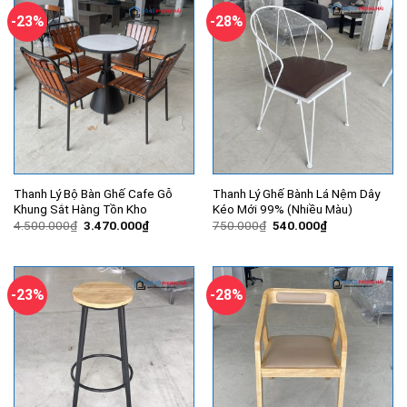
-23%
-28%
Thanh Lý Bộ Bàn Ghế Cafe Gỗ
Thanh Lý Ghế Bành Lá Nệm Dây
Khung Sắt Hàng Tồn Kho
Kéo Mới 99% (Nhiều Màu)
Giá
Giá
Giá
Giá
4.500.000
₫
3.470.000
₫
750.000
₫
540.000
₫
gốc
hiện
gốc
hiện
là:
tại
là:
tại
4.500.000₫.
là:
750.000₫.
là:
3.470.000₫.
540.000₫.
-23%
-28%