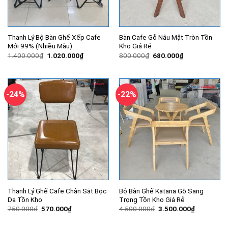
Thanh Lý Bộ Bàn Ghế Xếp Cafe
Bàn Cafe Gỗ Nâu Mặt Tròn Tồn
Mới 99% (Nhiều Màu)
Kho Giá Rẻ
Giá
Giá
Giá
Giá
1.400.000
₫
1.020.000
₫
800.000
₫
680.000
₫
gốc
hiện
gốc
hiện
là:
tại
là:
tại
1.400.000₫.
là:
800.000₫.
là:
1.020.000₫.
680.000₫.
-24%
-22%
Thanh Lý Ghế Cafe Chân Sắt Bọc
Bộ Bàn Ghế Katana Gỗ Sang
Da Tồn Kho
Trọng Tồn Kho Giá Rẻ
Giá
Giá
Giá
Giá
750.000
₫
570.000
₫
4.500.000
₫
3.500.000
₫
gốc
hiện
gốc
hiện
là:
tại
là:
tại
750.000₫.
là:
4.500.000₫.
là: