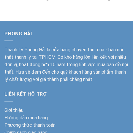
gốc
hiện
gốc
hiện
là:
tại
là:
tại
2.500.000₫.
là:
1.500.000₫.
là:
1.350.000₫.
910.000₫.
PHONG HẢI
Thanh Lý Phong Hải
là cửa hàng chuyên thu mua - bán nội
thất thanh lý tại TPHCM. Có kho hàng lớn liên kết với nhiều
đơn vị, hoạt động hơn 10 năm trong lĩnh vực mua bán đồ nội
thất. Hứa sẽ đem đến cho quý khách hàng sản phẩm thanh
lý chất lượng với giá thành phải chăng nhất.
LIÊN KẾT HỖ TRỢ
Giới thiệu
Hướng dẫn mua hàng
Phương thức thanh toán
Chính sách giao hàng