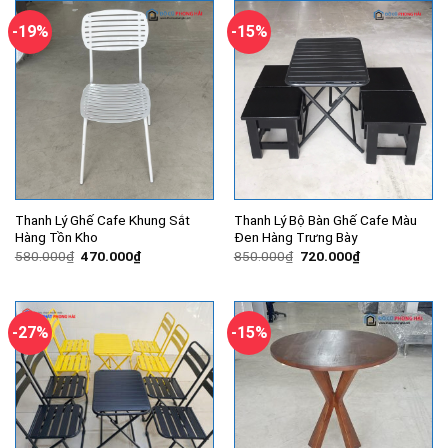
1.260.000₫.
2.400.000
-19%
-15%
Thanh Lý Ghế Cafe Khung Sắt
Thanh Lý Bộ Bàn Ghế Cafe Màu
Hàng Tồn Kho
Đen Hàng Trưng Bày
Giá
Giá
Giá
Giá
580.000
₫
470.000
₫
850.000
₫
720.000
₫
gốc
hiện
gốc
hiện
là:
tại
là:
tại
580.000₫.
là:
850.000₫.
là:
470.000₫.
720.000₫.
-27%
-15%