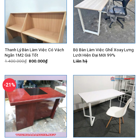
Thanh Lý Bàn Làm Việc Có Vách
Bộ Bàn Làm Việc Ghế Xoay Lưng
Ngăn 1M2 Giá Tốt
Lưới Hiện Đại Mới 99%
Giá
Giá
1.400.000
₫
800.000
₫
Liên hệ
gốc
hiện
là:
tại
1.400.000₫.
là:
800.000₫.
-21%