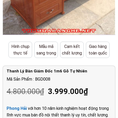
Hình chụp
Mẫu mã
Cam kết
Giao hàng
thực tế
sang trọng
chất lượng
toàn quốc
Thanh Lý Bàn Giám Đốc 1m6 Gỗ Tự Nhiên
Mã Sản Phẩm : BGD008
Giá
Giá
4.800.000
₫
3.999.000
₫
gốc
hiện
là:
tại
Phong Hải
với hơn 10 năm kinh nghiệm hoạt động trong
4.800.000₫.
là:
lĩnh vực mua bán đồ nội thất thanh lý uy tín, chất lượng.