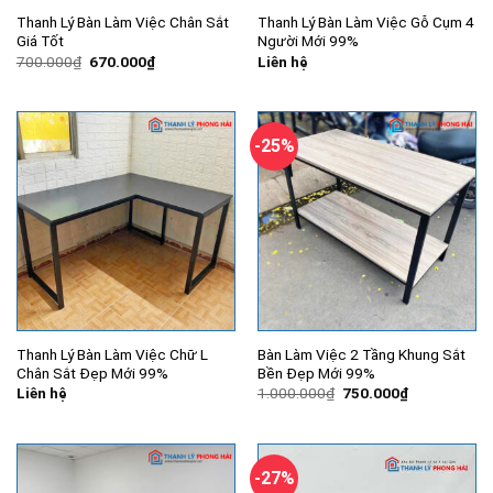
Thanh Lý Bàn Làm Việc Chân Sắt
Thanh Lý Bàn Làm Việc Gỗ Cụm 4
Giá Tốt
Người Mới 99%
Giá
Giá
700.000
₫
670.000
₫
Liên hệ
gốc
hiện
là:
tại
700.000₫.
là:
670.000₫.
-25%
Thanh Lý Bàn Làm Việc Chữ L
Bàn Làm Việc 2 Tầng Khung Sắt
Chân Sắt Đẹp Mới 99%
Bền Đẹp Mới 99%
Giá
Giá
Liên hệ
1.000.000
₫
750.000
₫
gốc
hiện
là:
tại
1.000.000₫.
là:
750.000₫.
-27%