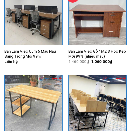
Bàn Làm Việc Cụm 6 Màu Nâu
Bàn Làm Việc Gỗ 1M2 3 Hộc Kéo
Sang Trọng Mới 99%
Mới 99% (nhiều màu)
Giá
Giá
Liên hệ
1.460.000
₫
1.060.000
₫
gốc
hiện
là:
tại
1.460.000₫.
là:
1.060.000