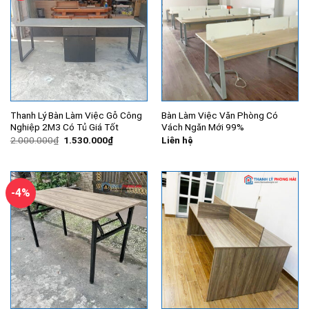
Thanh Lý Bàn Làm Việc Gỗ Công
Bàn Làm Việc Văn Phòng Có
Nghiệp 2M3 Có Tủ Giá Tốt
Vách Ngăn Mới 99%
Giá
Giá
2.000.000
₫
1.530.000
₫
Liên hệ
gốc
hiện
là:
tại
2.000.000₫.
là:
1.530.000₫.
-4%