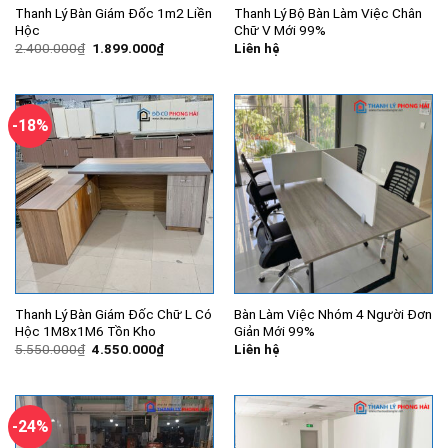
Thanh Lý Bàn Giám Đốc 1m2 Liền
Thanh Lý Bộ Bàn Làm Việc Chân
Hộc
Chữ V Mới 99%
Giá
Giá
2.400.000
₫
1.899.000
₫
Liên hệ
gốc
hiện
là:
tại
2.400.000₫.
là:
1.899.000₫.
-18%
Thanh Lý Bàn Giám Đốc Chữ L Có
Bàn Làm Việc Nhóm 4 Người Đơn
Hộc 1M8x1M6 Tồn Kho
Giản Mới 99%
Giá
Giá
5.550.000
₫
4.550.000
₫
Liên hệ
gốc
hiện
là:
tại
5.550.000₫.
là:
4.550.000₫.
-24%