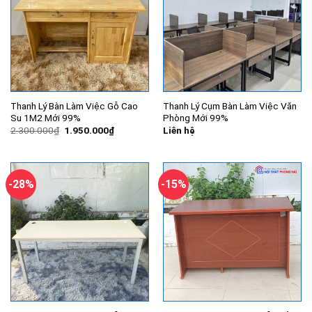
Thanh Lý Bàn Làm Việc Gỗ Cao
Thanh Lý Cụm Bàn Làm Việc Văn
Su 1M2 Mới 99%
Phòng Mới 99%
Giá
Giá
2.300.000
₫
1.950.000
₫
Liên hệ
gốc
hiện
là:
tại
2.300.000₫.
là:
1.950.000₫.
-28%
-15%