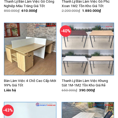
Thanh Lý Bàn Làm Việc Gỗ Công
Thanh Lý Bàn Làm Việc Gỗ Phủ
Nghiệp Màu Trắng Giá Tốt
Xoan 1M2 Tồn Kho Giá Tốt
Giá
Giá
Giá
Giá
850.000
₫
610.000
₫
2.200.000
₫
1.880.000
₫
gốc
hiện
gốc
hiện
là:
tại
là:
tại
850.000₫.
là:
2.200.000₫.
là:
610.000₫.
1.880.000
-40%
Bàn Làm Việc 4 Chỗ Cao Cấp Mới
Thanh Lý Bàn Làm Việc Khung
99% Giá Tốt
Sắt 1M-1M2 Tồn Kho Giá Rẻ
Giá
Giá
Liên hệ
650.000
₫
390.000
₫
gốc
hiện
là:
tại
650.000₫.
là:
390.000₫.
-43%