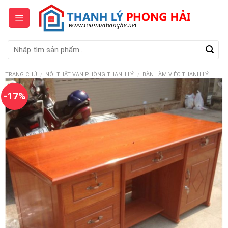
Skip
to
content
Tìm
kiếm:
TRANG CHỦ
/
NỘI THẤT VĂN PHÒNG THANH LÝ
/
BÀN LÀM VIỆC THANH LÝ
-17%