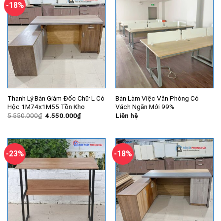
-18%
Thanh Lý Bàn Giám Đốc Chữ L Có
Bàn Làm Việc Văn Phòng Có
Hộc 1M74x1M55 Tồn Kho
Vách Ngăn Mới 99%
Giá
Giá
5.550.000
₫
4.550.000
₫
Liên hệ
gốc
hiện
là:
tại
5.550.000₫.
là:
4.550.000₫.
-23%
-18%