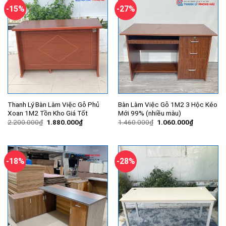
-15%
-27%
Thanh Lý Bàn Làm Việc Gỗ Phủ
Bàn Làm Việc Gỗ 1M2 3 Hộc Kéo
Xoan 1M2 Tồn Kho Giá Tốt
Mới 99% (nhiều màu)
Giá
Giá
Giá
Giá
2.200.000
₫
1.880.000
₫
1.460.000
₫
1.060.000
₫
gốc
hiện
gốc
hiện
là:
tại
là:
tại
2.200.000₫.
là:
1.460.000₫.
là:
1.880.000₫.
1.060.000
-18%
-28%