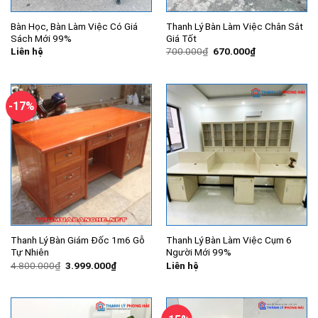
Bàn Học, Bàn Làm Việc Có Giá
Thanh Lý Bàn Làm Việc Chân Sắt
Sách Mới 99%
Giá Tốt
Giá
Giá
Liên hệ
700.000
₫
670.000
₫
gốc
hiện
là:
tại
700.000₫.
là:
670.000₫.
-17%
Thanh Lý Bàn Giám Đốc 1m6 Gỗ
Thanh Lý Bàn Làm Việc Cụm 6
Tự Nhiên
Người Mới 99%
Giá
Giá
4.800.000
₫
3.999.000
₫
Liên hệ
gốc
hiện
là:
tại
4.800.000₫.
là:
3.999.000₫.