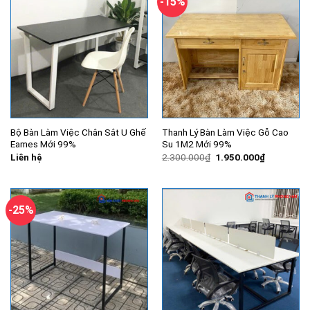
-15%
Bộ Bàn Làm Việc Chân Sắt U Ghế
Thanh Lý Bàn Làm Việc Gỗ Cao
Eames Mới 99%
Su 1M2 Mới 99%
Giá
Giá
Liên hệ
2.300.000
₫
1.950.000
₫
gốc
hiện
là:
tại
2.300.000₫.
là:
1.950.000
-25%