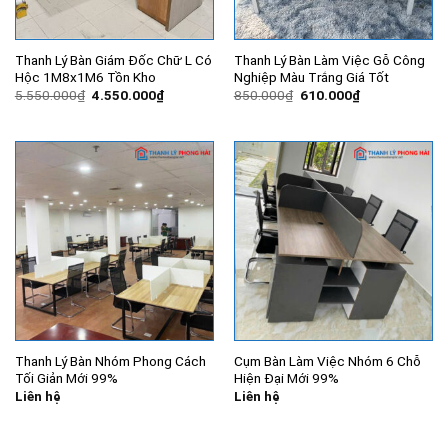
Thanh Lý Bàn Giám Đốc Chữ L Có
Thanh Lý Bàn Làm Việc Gỗ Công
Hộc 1M8x1M6 Tồn Kho
Nghiệp Màu Trắng Giá Tốt
Giá
Giá
Giá
Giá
5.550.000
₫
4.550.000
₫
850.000
₫
610.000
₫
gốc
hiện
gốc
hiện
là:
tại
là:
tại
5.550.000₫.
là:
850.000₫.
là:
4.550.000₫.
610.000₫.
Thanh Lý Bàn Nhóm Phong Cách
Cụm Bàn Làm Việc Nhóm 6 Chỗ
Tối Giản Mới 99%
Hiện Đại Mới 99%
Liên hệ
Liên hệ