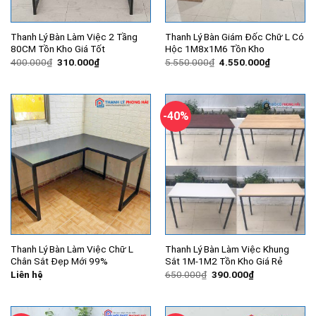
Thanh Lý Bàn Làm Việc 2 Tầng
Thanh Lý Bàn Giám Đốc Chữ L Có
80CM Tồn Kho Giá Tốt
Hộc 1M8x1M6 Tồn Kho
Giá
Giá
Giá
Giá
400.000
₫
310.000
₫
5.550.000
₫
4.550.000
₫
gốc
hiện
gốc
hiện
là:
tại
là:
tại
400.000₫.
là:
5.550.000₫.
là:
310.000₫.
4.550.000
-40%
Thanh Lý Bàn Làm Việc Chữ L
Thanh Lý Bàn Làm Việc Khung
Chân Sắt Đẹp Mới 99%
Sắt 1M-1M2 Tồn Kho Giá Rẻ
Giá
Giá
Liên hệ
650.000
₫
390.000
₫
gốc
hiện
là:
tại
650.000₫.
là:
390.000₫.