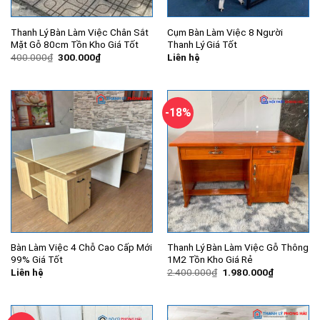
Thanh Lý Bàn Làm Việc Chân Sắt
Cụm Bàn Làm Việc 8 Người
Mặt Gỗ 80cm Tồn Kho Giá Tốt
Thanh Lý Giá Tốt
Giá
Giá
400.000
₫
300.000
₫
Liên hệ
gốc
hiện
là:
tại
400.000₫.
là:
300.000₫.
-18%
Bàn Làm Việc 4 Chỗ Cao Cấp Mới
Thanh Lý Bàn Làm Việc Gỗ Thông
99% Giá Tốt
1M2 Tồn Kho Giá Rẻ
Giá
Giá
Liên hệ
2.400.000
₫
1.980.000
₫
gốc
hiện
là:
tại
2.400.000₫.
là:
1.980.000