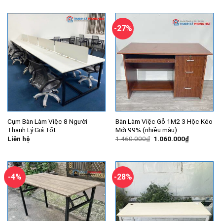
-27%
Cụm Bàn Làm Việc 8 Người
Bàn Làm Việc Gỗ 1M2 3 Hộc Kéo
Thanh Lý Giá Tốt
Mới 99% (nhiều màu)
Giá
Giá
Liên hệ
1.460.000
₫
1.060.000
₫
gốc
hiện
là:
tại
1.460.000₫.
là:
1.060.000
-4%
-28%