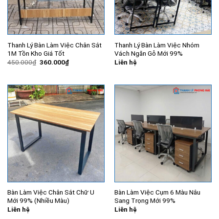
Thanh Lý Bàn Làm Việc Chân Sắt
Thanh Lý Bàn Làm Việc Nhóm
1M Tồn Kho Giá Tốt
Vách Ngăn Gỗ Mới 99%
Giá
Giá
450.000
₫
360.000
₫
Liên hệ
gốc
hiện
là:
tại
450.000₫.
là:
360.000₫.
Bàn Làm Việc Chân Sắt Chữ U
Bàn Làm Việc Cụm 6 Màu Nâu
Mới 99% (Nhiều Màu)
Sang Trọng Mới 99%
Liên hệ
Liên hệ