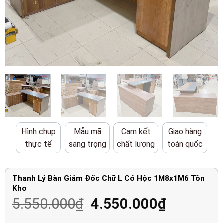
Hình chụp
Mẫu mã
Cam kết
Giao hàng
thực tế
sang trọng
chất lượng
toàn quốc
Thanh Lý Bàn Giám Đốc Chữ L Có Hộc 1M8x1M6 Tồn
Kho
Giá
Giá
5.550.000
₫
4.550.000
₫
gốc
hiện