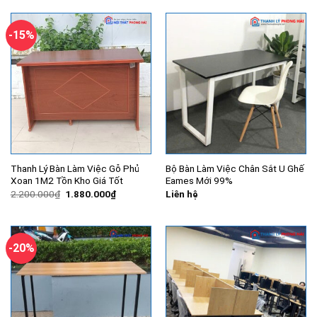
-15%
Thanh Lý Bàn Làm Việc Gỗ Phủ
Bộ Bàn Làm Việc Chân Sắt U Ghế
Xoan 1M2 Tồn Kho Giá Tốt
Eames Mới 99%
Giá
Giá
2.200.000
₫
1.880.000
₫
Liên hệ
gốc
hiện
là:
tại
2.200.000₫.
là:
1.880.000₫.
-20%