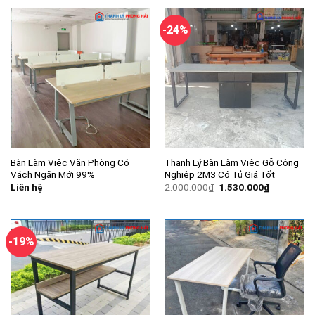
650.000₫.
là:
390.000₫.
-24%
Bàn Làm Việc Văn Phòng Có
Thanh Lý Bàn Làm Việc Gỗ Công
Vách Ngăn Mới 99%
Nghiệp 2M3 Có Tủ Giá Tốt
Giá
Giá
Liên hệ
2.000.000
₫
1.530.000
₫
gốc
hiện
là:
tại
2.000.000₫.
là:
1.530.000
-19%