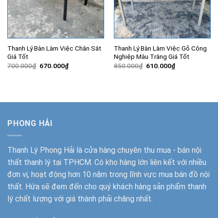
Thanh Lý Bàn Làm Việc Chân Sắt
Thanh Lý Bàn Làm Việc Gỗ Công
Giá Tốt
Nghiệp Màu Trắng Giá Tốt
Giá
Giá
Giá
Giá
700.000
₫
670.000
₫
850.000
₫
610.000
₫
gốc
hiện
gốc
hiện
là:
tại
là:
tại
700.000₫.
là:
850.000₫.
là:
670.000₫.
610.000₫.
PHONG HẢI
Thanh Lý Phong Hải
là cửa hàng chuyên thu mua - bán nội
thất thanh lý tại TPHCM. Có kho hàng lớn liên kết với nhiều
đơn vị, hoạt động hơn 10 năm trong lĩnh vực mua bán đồ nội
thất. Hứa sẽ đem đến cho quý khách hàng sản phẩm thanh
lý chất lượng với giá thành phải chăng nhất.