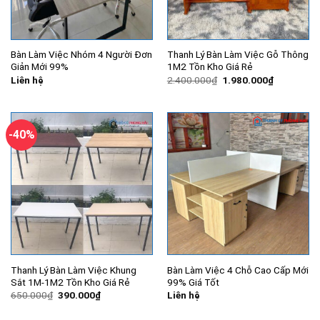
Bàn Làm Việc Nhóm 4 Người Đơn
Thanh Lý Bàn Làm Việc Gỗ Thông
Giản Mới 99%
1M2 Tồn Kho Giá Rẻ
Giá
Giá
Liên hệ
2.400.000
₫
1.980.000
₫
gốc
hiện
là:
tại
2.400.000₫.
là:
1.980.000
-40%
Thanh Lý Bàn Làm Việc Khung
Bàn Làm Việc 4 Chỗ Cao Cấp Mới
Sắt 1M-1M2 Tồn Kho Giá Rẻ
99% Giá Tốt
Giá
Giá
650.000
₫
390.000
₫
Liên hệ
gốc
hiện
là:
tại