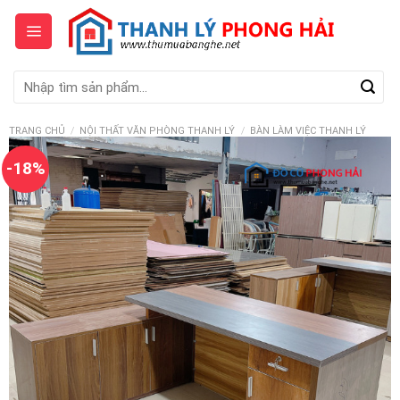
Skip
to
content
Tìm
kiếm:
TRANG CHỦ
/
NỘI THẤT VĂN PHÒNG THANH LÝ
/
BÀN LÀM VIỆC THANH LÝ
-18%