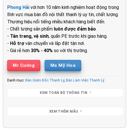
là:
tại
Phong Hải
với hơn 10 năm kinh nghiệm hoạt động trong
5.550.000₫.
là:
lĩnh vực mua bán đồ nội thất thanh lý uy tín, chất lượng.
4.550.00
Thương hiệu nổi tiếng nhiều khách hàng biết đến.
- Chất lượng sản phẩm
luôn được đảm bảo
.
-
Tân trang, vệ sinh
, quấn PE trước khi giao hàng.
-
Hỗ trợ
vận chuyển và lắp đặt tận nơi.
- Giá rẻ hơn
30% - 40%
so với thị trường.
Mr Cường
Ms Mỹ Hoa
Danh mục:
Bàn Giám Đốc Thanh Lý
,
Bàn Làm Việc Thanh Lý
XEM TOÀN BỘ THÔNG TIN
XEM THÊM MẪU