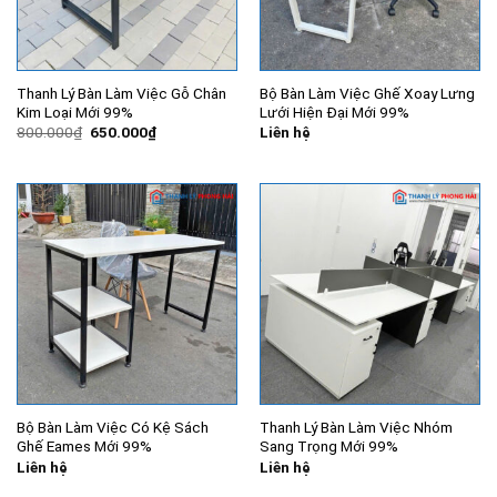
Thanh Lý Bàn Làm Việc Gỗ Chân
Bộ Bàn Làm Việc Ghế Xoay Lưng
Kim Loại Mới 99%
Lưới Hiện Đại Mới 99%
Giá
Giá
800.000
₫
650.000
₫
Liên hệ
gốc
hiện
là:
tại
800.000₫.
là:
650.000₫.
Bộ Bàn Làm Việc Có Kệ Sách
Thanh Lý Bàn Làm Việc Nhóm
Ghế Eames Mới 99%
Sang Trọng Mới 99%
Liên hệ
Liên hệ