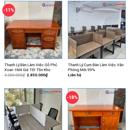
-11%
Thanh Lý Bàn Làm Việc Gỗ Phủ
Thanh Lý Cụm Bàn Làm Việc Văn
Xoan 1M4 Giá Tốt Tồn Kho
Phòng Mới 99%
Giá
Giá
3.200.000
₫
2.850.000
₫
Liên hệ
gốc
hiện
là:
tại
3.200.000₫.
là:
2.850.000₫.
-18%