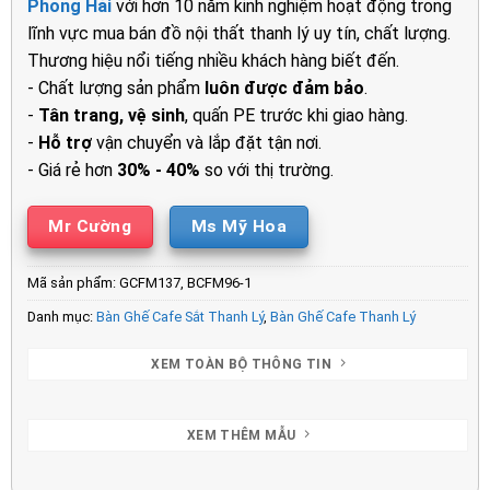
Phong Hải
với hơn 10 năm kinh nghiệm hoạt động trong
3.900.000₫.
là:
lĩnh vực mua bán đồ nội thất thanh lý uy tín, chất lượng.
2.250.00
Thương hiệu nổi tiếng nhiều khách hàng biết đến.
- Chất lượng sản phẩm
luôn được đảm bảo
.
-
Tân trang, vệ sinh
, quấn PE trước khi giao hàng.
-
Hỗ trợ
vận chuyển và lắp đặt tận nơi.
- Giá rẻ hơn
30% - 40%
so với thị trường.
Mr Cường
Ms Mỹ Hoa
Mã sản phẩm:
GCFM137, BCFM96-1
Danh mục:
Bàn Ghế Cafe Sắt Thanh Lý
,
Bàn Ghế Cafe Thanh Lý
XEM TOÀN BỘ THÔNG TIN
XEM THÊM MẪU