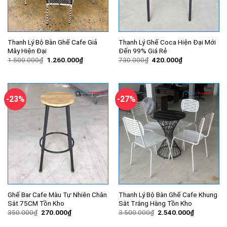
Thanh Lý Bộ Bàn Ghế Cafe Giả
Thanh Lý Ghế Coca Hiện Đại Mới
Mây Hiện Đại
Đến 99% Giá Rẻ
Giá
Giá
Giá
Giá
1.500.000
₫
1.260.000
₫
730.000
₫
420.000
₫
gốc
hiện
gốc
hiện
là:
tại
là:
tại
1.500.000₫.
là:
730.000₫.
là:
1.260.000₫.
420.000₫.
-23%
-27%
Ghế Bar Cafe Màu Tự Nhiên Chân
Thanh Lý Bộ Bàn Ghế Cafe Khung
Sắt 75CM Tồn Kho
Sắt Trắng Hàng Tồn Kho
Giá
Giá
Giá
Giá
350.000
₫
270.000
₫
3.500.000
₫
2.540.000
₫
gốc
hiện
gốc
hiện
là:
tại
là:
tại