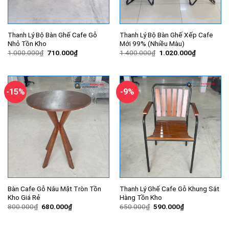
Thanh Lý Bộ Bàn Ghế Cafe Gỗ
Thanh Lý Bộ Bàn Ghế Xếp Cafe
Nhỏ Tồn Kho
Mới 99% (Nhiều Màu)
Giá
Giá
Giá
Giá
1.000.000
₫
710.000
₫
1.400.000
₫
1.020.000
₫
gốc
hiện
gốc
hiện
là:
tại
là:
tại
1.000.000₫.
là:
1.400.000₫.
là:
710.000₫.
1.020.000
-15%
-9%
Bàn Cafe Gỗ Nâu Mặt Tròn Tồn
Thanh Lý Ghế Cafe Gỗ Khung Sắt
Kho Giá Rẻ
Hàng Tồn Kho
Giá
Giá
Giá
Giá
800.000
₫
680.000
₫
650.000
₫
590.000
₫
gốc
hiện
gốc
hiện
là:
tại
là:
tại
800.000₫.
là:
650.000₫.
là: