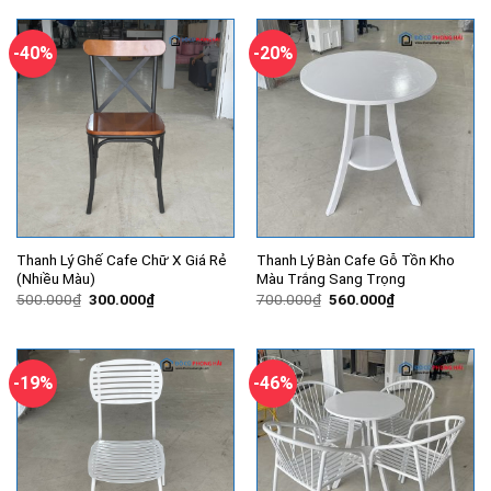
350.000₫.
là:
3.500.000₫.
là:
270.000₫.
2.540.000
-40%
-20%
Thanh Lý Ghế Cafe Chữ X Giá Rẻ
Thanh Lý Bàn Cafe Gỗ Tồn Kho
(Nhiều Màu)
Màu Trắng Sang Trọng
Giá
Giá
Giá
Giá
500.000
₫
300.000
₫
700.000
₫
560.000
₫
gốc
hiện
gốc
hiện
là:
tại
là:
tại
500.000₫.
là:
700.000₫.
là:
300.000₫.
560.000₫.
-19%
-46%