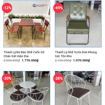
680.000₫.
590.000₫.
-12%
-49%
Thanh Lý Bộ Bàn Ghế Cafe Gỗ
Thanh Lý Ghế Sofa Đơn Khung
Chân Sắt Hiện Đại
Sắt Tồn Kho
Giá
Giá
Giá
Giá
2.000.000
₫
1.770.000
₫
2.100.000
₫
1.070.000
₫
gốc
hiện
gốc
hiện
là:
tại
là:
tại
2.000.000₫.
là:
2.100.000₫.
là:
1.770.000₫.
1.070.000
-30%
-28%