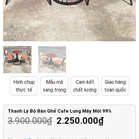
Hình chụp
Mẫu mã
Cam kết
Giao hàng
thực tế
sang trọng
chất lượng
toàn quốc
Thanh Lý Bộ Bàn Ghế Cafe Lưng Mây Mới 99%
Giá
Giá
3.900.000
₫
2.250.000
₫
gốc
hiện
là:
tại