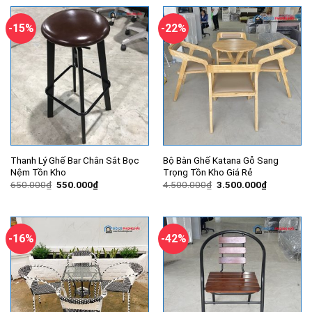
750.000₫.
là:
900.000₫.
là:
570.000₫.
830.000₫.
-15%
-22%
Thanh Lý Ghế Bar Chân Sắt Bọc
Bộ Bàn Ghế Katana Gỗ Sang
Nệm Tồn Kho
Trọng Tồn Kho Giá Rẻ
Giá
Giá
Giá
Giá
650.000
₫
550.000
₫
4.500.000
₫
3.500.000
₫
gốc
hiện
gốc
hiện
là:
tại
là:
tại
650.000₫.
là:
4.500.000₫.
là:
550.000₫.
3.500.000
-16%
-42%