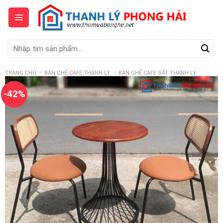
Skip
to
content
Tìm
kiếm:
TRANG CHỦ
/
BÀN GHẾ CAFE THANH LÝ
/
BÀN GHẾ CAFE SẮT THANH LÝ
-42%