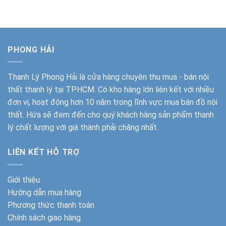
là:
tại
là:
tại
1.000.000₫.
là:
2.500.000₫.
là:
720.000₫.
1.350.000
PHONG HẢI
Thanh Lý Phong Hải
là cửa hàng chuyên thu mua - bán nội
thất thanh lý tại TPHCM. Có kho hàng lớn liên kết với nhiều
đơn vị, hoạt động hơn 10 năm trong lĩnh vực mua bán đồ nội
thất. Hứa sẽ đem đến cho quý khách hàng sản phẩm thanh
lý chất lượng với giá thành phải chăng nhất.
LIÊN KẾT HỖ TRỢ
Giới thiệu
Hướng dẫn mua hàng
Phương thức thanh toán
Chính sách giao hàng