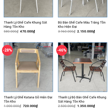
Thanh Lý Ghế Cafe Khung Sắt
Bộ Bàn Ghế Cafe Màu Trắng Tồn
Hàng Tồn Kho
Kho Hiện Đại
Giá
Giá
Giá
Giá
580.000
₫
470.000
₫
3.960.000
₫
2.150.000
₫
gốc
hiện
gốc
hiện
là:
tại
là:
tại
580.000₫.
là:
3.960.000₫.
là:
470.000₫.
2.150.000
-28%
-46%
Thanh Lý Ghế Katana Gỗ Hiện Đại
Thanh Lý Bộ Bàn Ghế Cafe Khung
Tồn Kho
Sắt Hàng Tồn Kho
Giá
Giá
Giá
Giá
1.000.000
₫
720.000
₫
2.500.000
₫
1.350.000
₫
gốc
hiện
gốc
hiện