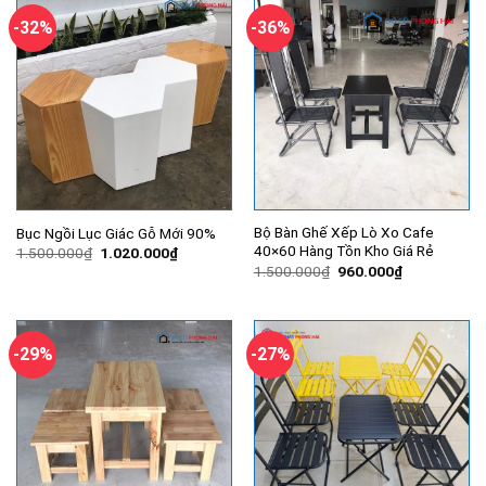
-32%
-36%
Bộ Bàn Ghế Xếp Lò Xo Cafe
Bục Ngồi Lục Giác Gỗ Mới 90%
40×60 Hàng Tồn Kho Giá Rẻ
Giá
Giá
1.500.000
₫
1.020.000
₫
gốc
hiện
Giá
Giá
1.500.000
₫
960.000
₫
là:
tại
gốc
hiện
1.500.000₫.
là:
là:
tại
1.020.000₫.
1.500.000₫.
là:
960.000₫.
-29%
-27%