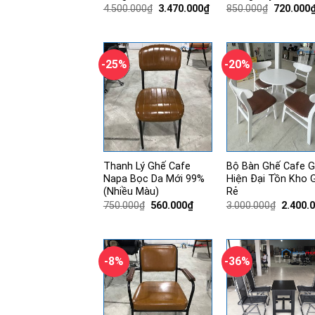
Giá
Giá
Giá
4.500.000
₫
3.470.000
₫
850.000
₫
720.000
gốc
hiện
gốc
là:
tại
là:
4.500.000₫.
là:
850.000₫
3.470.000₫.
-25%
-20%
Thanh Lý Ghế Cafe
Bộ Bàn Ghế Cafe 
Napa Bọc Da Mới 99%
Hiện Đại Tồn Kho G
(Nhiều Màu)
Rẻ
Giá
Giá
Giá
750.000
₫
560.000
₫
3.000.000
₫
2.400.
gốc
hiện
gốc
là:
tại
là:
750.000₫.
là:
3.000.0
560.000₫.
-8%
-36%