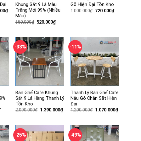
Đại
Khung Sắt 9 Lá Màu
Gỗ Hiện Đại Tồn Kho
Trắng Mới 99% (Nhiều
Giá
Giá
Giá
000
₫
1.000.000
₫
720.000
₫
hiện
gốc
hiện
Màu)
tại
là:
tại
Giá
Giá
650.000
₫
520.000
₫
00₫.
là:
1.000.000₫.
là:
gốc
hiện
1.260.000₫.
720.000₫.
là:
tại
650.000₫.
là:
520.000₫.
-33%
-11%
a
Bàn Ghế Cafe Khung
Thanh Lý Bàn Ghế Cafe
99%
Sắt 9 Lá Hàng Thanh Lý
Nâu Gỗ Chân Sắt Hiện
Tồn Kho
Đại
Giá
Giá
Giá
Giá
Giá
₫
2.090.000
₫
1.390.000
₫
1.200.000
₫
1.070.000
₫
hiện
gốc
hiện
gốc
hiện
tại
là:
tại
là:
tại
.
là:
2.090.000₫.
là:
1.200.000₫.
là:
420.000₫.
1.390.000₫.
1.070.000₫.
-25%
-49%