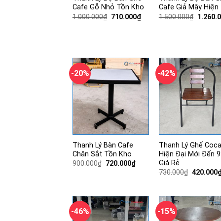
Cafe Gỗ Nhỏ Tồn Kho
Cafe Giả Mây Hiện 
Giá
Giá
Giá
1.000.000
₫
710.000
₫
1.500.000
₫
1.260.
gốc
hiện
gốc
là:
tại
là:
1.000.000₫.
là:
1.500.0
710.000₫.
-20%
-42%
Thanh Lý Bàn Cafe
Thanh Lý Ghế Coc
Chân Sắt Tồn Kho
Hiện Đại Mới Đến 
Giá Rẻ
Giá
Giá
900.000
₫
720.000
₫
gốc
hiện
Giá
730.000
₫
420.000
là:
tại
gốc
900.000₫.
là:
là:
720.000₫.
730.000₫
-46%
-15%