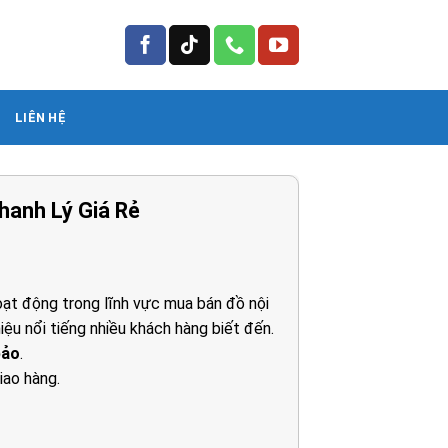
LIÊN HỆ
hanh Lý Giá Rẻ
á
ện
ạt động trong lĩnh vực mua bán đồ nội
iệu nổi tiếng nhiều khách hàng biết đến.
90.000₫.
bảo
.
iao hàng.