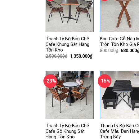
Thanh Lý Bộ Bàn Ghế
Bàn Cafe Gỗ Nâu 
Cafe Khung Sắt Hàng
Tròn Tồn Kho Giá 
Tồn Kho
Giá
800.000
₫
680.000
gốc
Giá
Giá
2.500.000
₫
1.350.000
₫
là:
gốc
hiện
800.000₫
là:
tại
2.500.000₫.
là:
1.350.000₫.
-23%
-15%
Thanh Lý Bộ Bàn Ghế
Thanh Lý Bộ Bàn G
Cafe Gỗ Khung Sắt
Cafe Màu Đen Hàn
Hàng Tồn Kho
Trưng Bày