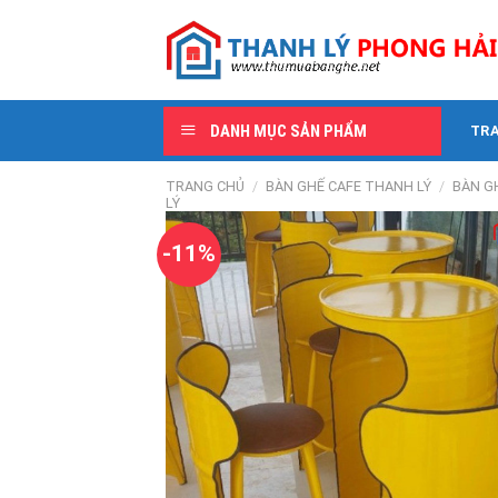
Skip
to
content
DANH MỤC SẢN PHẨM
TR
TRANG CHỦ
/
BÀN GHẾ CAFE THANH LÝ
/
BÀN G
LÝ
-11%