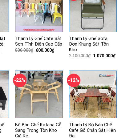
Mặt
Thanh Lý Ghế Cafe Sắt
Thanh Lý Ghế Sofa
Rẻ
Sơn Tĩnh Điện Cao Cấp
Đơn Khung Sắt Tồn
Kho
Giá
Giá
Giá
₫
800.000
₫
600.000
₫
hiện
gốc
hiện
Giá
Giá
2.100.000
₫
1.070.000
₫
tại
là:
tại
gốc
hiện
.
là:
800.000₫.
là:
là:
tại
680.000₫.
600.000₫.
2.100.000₫.
là:
1.070.000₫.
-22%
-12%
hế
Bộ Bàn Ghế Katana Gỗ
Thanh Lý Bộ Bàn Ghế
g
Sang Trọng Tồn Kho
Cafe Gỗ Chân Sắt Hiện
Giá Rẻ
Đại