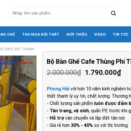
Tìm
kiếm:
ANG CHỦ
THU MUA NỘI THẤT
GIỚI THIỆU
VIDEO
TIN TỨC
HẾ CAFE SẮT THANH
Bộ Bàn Ghế Cafe Thùng Phi T
Giá
Gi
2.000.000
₫
1.790.000
₫
gốc
hi
là:
tại
Phong Hải
với hơn 10 năm kinh nghiệm ho
2.000.000₫.
là:
thất thanh lý uy tín, chất lượng. Thương h
1.7
- Chất lượng sản phẩm
luôn được đảm 
-
Tân trang, vệ sinh
, quấn PE trước khi g
-
Hỗ trợ
vận chuyển và lắp đặt tận nơi.
- Giá rẻ hơn
30% - 40%
so với thị trường.