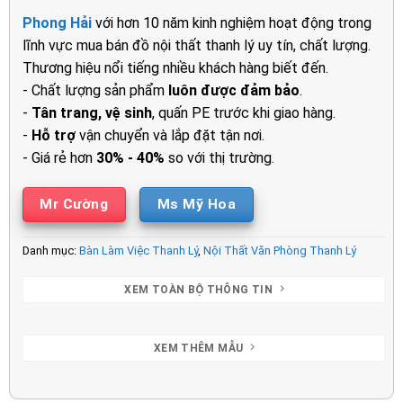
là:
tại
Phong Hải
với hơn 10 năm kinh nghiệm hoạt động trong
800.000₫.
là:
lĩnh vực mua bán đồ nội thất thanh lý uy tín, chất lượng.
500.000₫.
Thương hiệu nổi tiếng nhiều khách hàng biết đến.
- Chất lượng sản phẩm
luôn được đảm bảo
.
-
Tân trang, vệ sinh
, quấn PE trước khi giao hàng.
-
Hỗ trợ
vận chuyển và lắp đặt tận nơi.
- Giá rẻ hơn
30% - 40%
so với thị trường.
Mr Cường
Ms Mỹ Hoa
Danh mục:
Bàn Làm Việc Thanh Lý
,
Nội Thất Văn Phòng Thanh Lý
XEM TOÀN BỘ THÔNG TIN
XEM THÊM MẪU