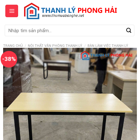
Skip
to
content
Tìm
kiếm:
TRANG CHỦ
/
NỘI THẤT VĂN PHÒNG THANH LÝ
/
BÀN LÀM VIỆC THANH LÝ
-38%