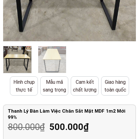
Hình chụp
Mẫu mã
Cam kết
Giao hàng
thực tế
sang trọng
chất lượng
toàn quốc
Thanh Lý Bàn Làm Việc Chân Sắt Mặt MDF 1m2 Mới
99%
Giá
Giá
800.000
₫
500.000
₫
gốc
hiện