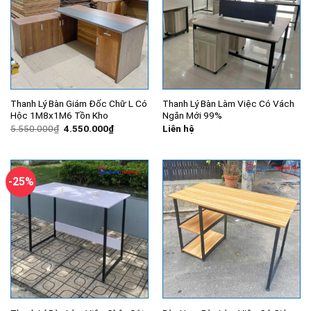
Thanh Lý Bàn Giám Đốc Chữ L Có
Thanh Lý Bàn Làm Việc Có Vách
Hộc 1M8x1M6 Tồn Kho
Ngăn Mới 99%
Giá
Giá
5.550.000
₫
4.550.000
₫
Liên hệ
gốc
hiện
là:
tại
5.550.000₫.
là:
4.550.000₫.
-25%