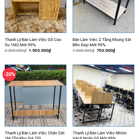
Thanh Lý Bàn Làm Việc Gỗ Cao
Bàn Làm Việc 2 Tầng Khung Sắt
Su 1M2 Mới 99%
Bền Đẹp Mới 99%
Giá
Giá
Giá
Giá
2.300.000
₫
1.950.000
₫
1.000.000
₫
750.000
₫
gốc
hiện
gốc
hiện
là:
tại
là:
tại
2.300.000₫.
là:
1.000.000₫.
là:
1.950.000₫.
750.000₫.
-20%
Thanh Lý Bàn Làm Việc Chân Sắt
Thanh Lý Bàn Làm Việc Nhóm
1M Tồn Kho Giá Tốt
Vách Ngăn Gỗ Mới 99%