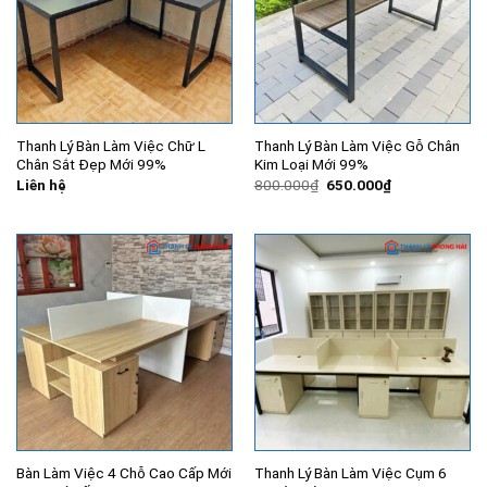
Thanh Lý Bàn Làm Việc Chữ L
Thanh Lý Bàn Làm Việc Gỗ Chân
Chân Sắt Đẹp Mới 99%
Kim Loại Mới 99%
Giá
Giá
Liên hệ
800.000
₫
650.000
₫
gốc
hiện
là:
tại
800.000₫.
là:
650.000₫.
Bàn Làm Việc 4 Chỗ Cao Cấp Mới
Thanh Lý Bàn Làm Việc Cụm 6