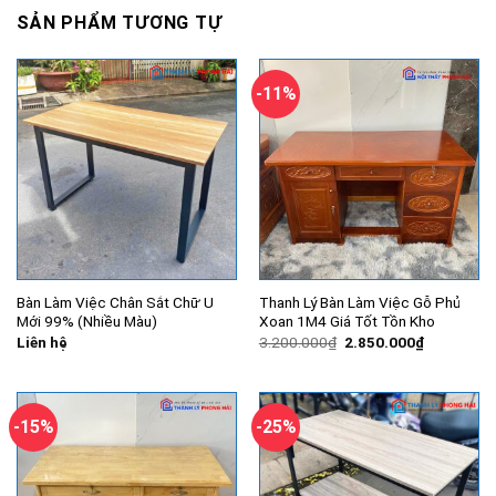
SẢN PHẨM TƯƠNG TỰ
-11%
Bàn Làm Việc Chân Sắt Chữ U
Thanh Lý Bàn Làm Việc Gỗ Phủ
Mới 99% (Nhiều Màu)
Xoan 1M4 Giá Tốt Tồn Kho
Giá
Giá
Liên hệ
3.200.000
₫
2.850.000
₫
gốc
hiện
là:
tại
3.200.000₫.
là:
2.850.000
-15%
-25%