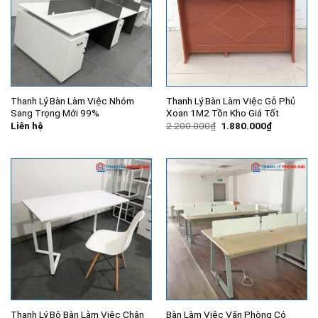
Thanh Lý Bàn Làm Việc Nhóm
Thanh Lý Bàn Làm Việc Gỗ Phủ
Sang Trọng Mới 99%
Xoan 1M2 Tồn Kho Giá Tốt
Giá
Giá
Liên hệ
2.200.000
₫
1.880.000
₫
gốc
hiện
là:
tại
2.200.000₫.
là:
1.880.000
Thanh Lý Bộ Bàn Làm Việc Chân
Bàn Làm Việc Văn Phòng Có