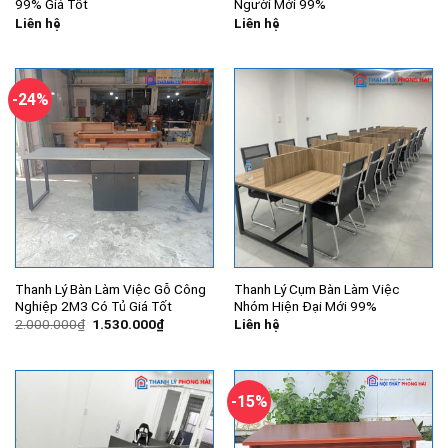
99% Giá Tốt
Người Mới 99%
Liên hệ
Liên hệ
-24%
Thanh Lý Bàn Làm Việc Gỗ Công
Thanh Lý Cụm Bàn Làm Việc
Nghiệp 2M3 Có Tủ Giá Tốt
Nhóm Hiện Đại Mới 99%
Giá
Giá
2.000.000
₫
1.530.000
₫
Liên hệ
gốc
hiện
là:
tại
2.000.000₫.
là:
1.530.000₫.
-15%