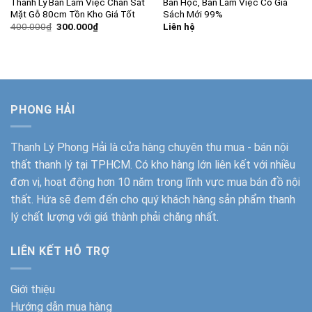
Thanh Lý Bàn Làm Việc Chân Sắt
Bàn Học, Bàn Làm Việc Có Giá
Mặt Gỗ 80cm Tồn Kho Giá Tốt
Sách Mới 99%
Giá
Giá
400.000
₫
300.000
₫
Liên hệ
gốc
hiện
là:
tại
400.000₫.
là:
300.000₫.
PHONG HẢI
Thanh Lý Phong Hải
là cửa hàng chuyên thu mua - bán nội
thất thanh lý tại TPHCM. Có kho hàng lớn liên kết với nhiều
đơn vị, hoạt động hơn 10 năm trong lĩnh vực mua bán đồ nội
thất. Hứa sẽ đem đến cho quý khách hàng sản phẩm thanh
lý chất lượng với giá thành phải chăng nhất.
LIÊN KẾT HỖ TRỢ
Giới thiệu
Hướng dẫn mua hàng