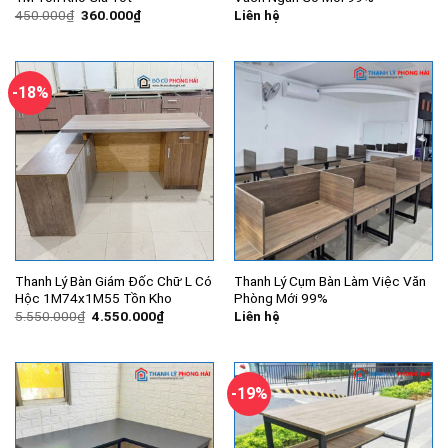
Giá
Giá
450.000
₫
360.000
₫
Liên hệ
gốc
hiện
là:
tại
450.000₫.
là:
360.000₫.
-18%
Thanh Lý Bàn Giám Đốc Chữ L Có
Thanh Lý Cụm Bàn Làm Việc Văn
Hộc 1M74x1M55 Tồn Kho
Phòng Mới 99%
Giá
Giá
5.550.000
₫
4.550.000
₫
Liên hệ
gốc
hiện
là:
tại
5.550.000₫.
là:
4.550.000₫.
-19%