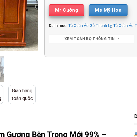
Mr Cường
Ms Mỹ Hoa
Danh mục:
Tủ Quần Áo Gỗ Thanh Lý
,
Tủ Quần Áo T
XEM TOÀN BỘ THÔNG TIN
Giao hàng
g
toàn quốc
èm Gương Bên Trong Mới 99% –