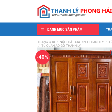
Skip
to
content
DANH MỤC SẢN PHẨM
TR
TRANG CHỦ
/
NỘI THẤT GIA ĐÌNH THANH LÝ
/
T
/
TỦ QUẦN ÁO GỖ THANH LÝ
-40%