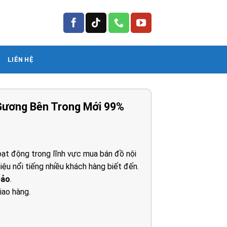
LIÊN HỆ
Gương Bên Trong Mới 99%
iá
iện
i
ạt động trong lĩnh vực mua bán đồ nội
:
iệu nổi tiếng nhiều khách hàng biết đến.
.300.000₫.
bảo
.
iao hàng.