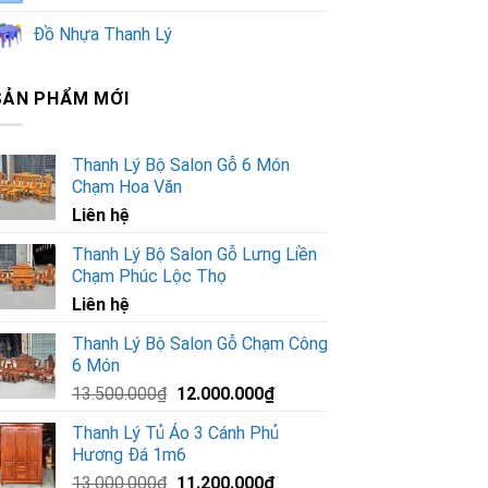
Đồ Nhựa Thanh Lý
SẢN PHẨM MỚI
Thanh Lý Bộ Salon Gỗ 6 Món
Chạm Hoa Văn
Liên hệ
Thanh Lý Bộ Salon Gỗ Lưng Liền
Chạm Phúc Lộc Thọ
Liên hệ
Thanh Lý Bộ Salon Gỗ Chạm Công
6 Món
Giá
Giá
13.500.000
₫
12.000.000
₫
gốc
hiện
Thanh Lý Tủ Áo 3 Cánh Phủ
là:
tại
Hương Đá 1m6
13.500.000₫.
là:
Giá
Giá
13.000.000
₫
11.200.000
₫
12.000.000₫.