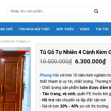
Tìm
kiếm:
ANG CHỦ
THU MUA NỘI THẤT
GIỚI THIỆU
VIDEO
TIN TỨC
Ủ QUẦN ÁO THANH LÝ
Tủ Gỗ Tự Nhiên 4 Cánh Kèm 
Giá
G
10.500.000
₫
6.300.000
₫
gốc
h
là:
tạ
Phong Hải
với hơn 10 năm kinh nghiệm ho
10.500.000₫.
là
thất thanh lý uy tín, chất lượng. Thương h
6
- Chất lượng sản phẩm
luôn được đảm 
-
Tân trang, vệ sinh
, quấn PE trước khi g
-
Hỗ trợ
vận chuyển và lắp đặt tận nơi.
- Giá rẻ hơn
30% - 40%
so với thị trường.