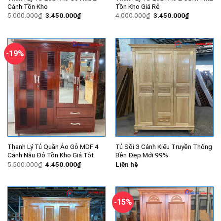
Cánh Tồn Kho
Tồn Kho Giá Rẻ
Giá
Giá
Giá
Giá
5.000.000
₫
3.450.000
₫
4.000.000
₫
3.450.000
₫
gốc
hiện
gốc
hiện
là:
tại
là:
tại
5.000.000₫.
là:
4.000.000₫.
là:
3.450.000₫.
3.450.000
-19%
Thanh Lý Tủ Quần Áo Gỗ MDF 4
Tủ Sồi 3 Cánh Kiểu Truyền Thống
Cánh Nâu Đỏ Tồn Kho Giá Tôt
Bền Đẹp Mới 99%
Giá
Giá
5.500.000
₫
4.450.000
₫
Liên hệ
gốc
hiện
là:
tại
5.500.000₫.
là:
4.450.000₫.
-15%