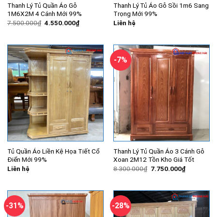
Thanh Lý Tủ Quần Áo Gỗ
Thanh Lý Tủ Áo Gỗ Sồi 1m6 Sang
1M6X2M 4 Cánh Mới 99%
Trọng Mới 99%
Giá
Giá
7.500.000
₫
4.550.000
₫
Liên hệ
gốc
hiện
là:
tại
7.500.000₫.
là:
4.550.000₫.
-7%
Tủ Quần Áo Liền Kệ Họa Tiết Cổ
Thanh Lý Tủ Quần Áo 3 Cánh Gỗ
Điển Mới 99%
Xoan 2M12 Tồn Kho Giá Tốt
Giá
Giá
Liên hệ
8.300.000
₫
7.750.000
₫
gốc
hiện
là:
tại
8.300.000₫.
là:
7.750.000
-31%
-28%