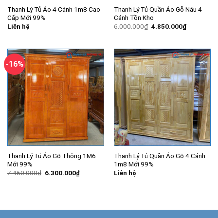
Thanh Lý Tủ Áo 4 Cánh 1m8 Cao
Thanh Lý Tủ Quần Áo Gỗ Nâu 4
Cấp Mới 99%
Cánh Tồn Kho
Giá
Giá
Liên hệ
6.000.000
₫
4.850.000
₫
gốc
hiện
là:
tại
6.000.000₫.
là:
4.850.000
-16%
Thanh Lý Tủ Áo Gỗ Thông 1M6
Thanh Lý Tủ Quần Áo Gỗ 4 Cánh
Mới 99%
1m8 Mới 99%
Giá
Giá
7.460.000
₫
6.300.000
₫
Liên hệ
gốc
hiện
là:
tại
7.460.000₫.
là:
6.300.000₫.