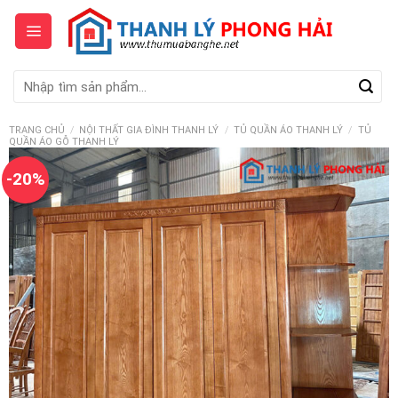
Skip
to
content
Tìm
kiếm:
TRANG CHỦ
/
NỘI THẤT GIA ĐÌNH THANH LÝ
/
TỦ QUẦN ÁO THANH LÝ
/
TỦ
QUẦN ÁO GỖ THANH LÝ
-20%