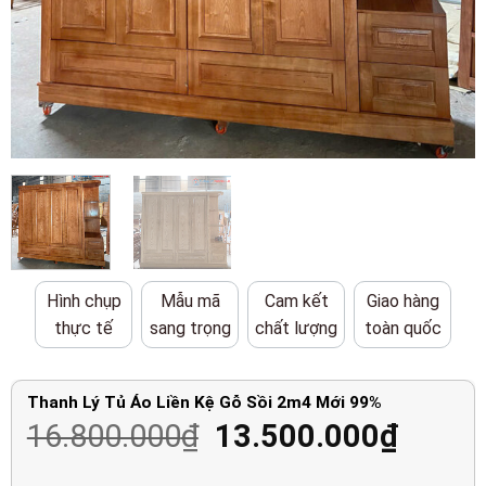
Hình chụp
Mẫu mã
Cam kết
Giao hàng
thực tế
sang trọng
chất lượng
toàn quốc
Thanh Lý Tủ Áo Liền Kệ Gỗ Sồi 2m4 Mới 99%
Giá
Giá
16.800.000
₫
13.500.000
₫
gốc
hiện