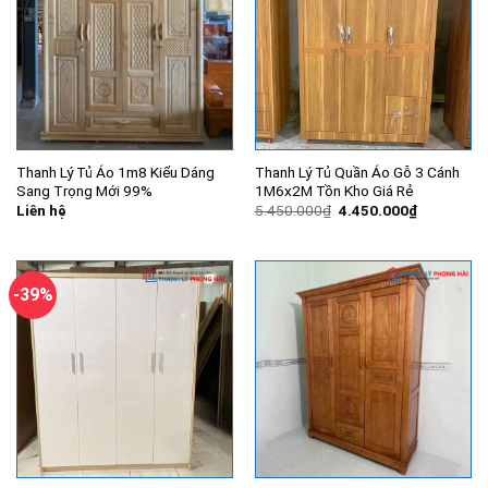
Thanh Lý Tủ Áo 1m8 Kiểu Dáng
Thanh Lý Tủ Quần Áo Gỗ 3 Cánh
Sang Trọng Mới 99%
1M6x2M Tồn Kho Giá Rẻ
Giá
Giá
Liên hệ
5.450.000
₫
4.450.000
₫
gốc
hiện
là:
tại
5.450.000₫.
là:
4.450.000
-39%