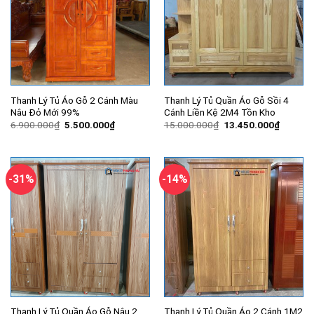
Thanh Lý Tủ Áo Gỗ 2 Cánh Màu
Thanh Lý Tủ Quần Áo Gỗ Sồi 4
Nâu Đỏ Mới 99%
Cánh Liền Kệ 2M4 Tồn Kho
Giá
Giá
Giá
Giá
6.900.000
₫
5.500.000
₫
15.000.000
₫
13.450.000
₫
gốc
hiện
gốc
hiện
là:
tại
là:
tại
6.900.000₫.
là:
15.000.000₫.
là:
5.500.000₫.
13.450.
-31%
-14%
Thanh Lý Tủ Quần Áo Gỗ Nâu 2
Thanh Lý Tủ Quần Áo 2 Cánh 1M2