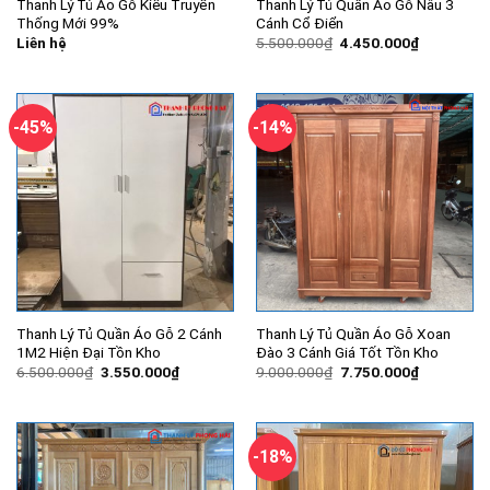
Thanh Lý Tủ Áo Gỗ Kiểu Truyền
Thanh Lý Tủ Quần Áo Gỗ Nâu 3
Thống Mới 99%
Cánh Cổ Điển
Giá
Giá
Liên hệ
5.500.000
₫
4.450.000
₫
gốc
hiện
là:
tại
5.500.000₫.
là:
4.450.000
-45%
-14%
Thanh Lý Tủ Quần Áo Gỗ 2 Cánh
Thanh Lý Tủ Quần Áo Gỗ Xoan
1M2 Hiện Đại Tồn Kho
Đào 3 Cánh Giá Tốt Tồn Kho
Giá
Giá
Giá
Giá
6.500.000
₫
3.550.000
₫
9.000.000
₫
7.750.000
₫
gốc
hiện
gốc
hiện
là:
tại
là:
tại
6.500.000₫.
là:
9.000.000₫.
là:
3.550.000₫.
7.750.000
-18%