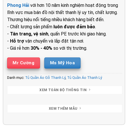
là:
tại
Phong Hải
với hơn 10 năm kinh nghiệm hoạt động trong
16.800.000₫.
là:
lĩnh vực mua bán đồ nội thất thanh lý uy tín, chất lượng.
13.50
Thương hiệu nổi tiếng nhiều khách hàng biết đến.
- Chất lượng sản phẩm
luôn được đảm bảo
.
-
Tân trang, vệ sinh
, quấn PE trước khi giao hàng.
-
Hỗ trợ
vận chuyển và lắp đặt tận nơi.
- Giá rẻ hơn
30% - 40%
so với thị trường.
Mr Cường
Ms Mỹ Hoa
Danh mục:
Tủ Quần Áo Gỗ Thanh Lý
,
Tủ Quần Áo Thanh Lý
XEM TOÀN BỘ THÔNG TIN
XEM THÊM MẪU