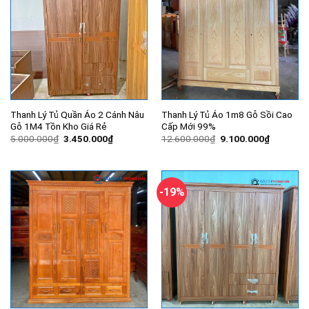
Thanh Lý Tủ Quần Áo 2 Cánh Nâu
Thanh Lý Tủ Áo 1m8 Gỗ Sồi Cao
Gỗ 1M4 Tồn Kho Giá Rẻ
Cấp Mới 99%
Giá
Giá
Giá
Giá
5.000.000
₫
3.450.000
₫
12.600.000
₫
9.100.000
₫
gốc
hiện
gốc
hiện
là:
tại
là:
tại
5.000.000₫.
là:
12.600.000₫.
là:
3.450.000₫.
9.100.00
-19%