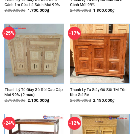
Cánh 1m Cửa Lá Sách Mới 99%
Cánh Mới 99%
Giá
Giá
Giá
Giá
3.000.000
₫
1.700.000
₫
2.400.000
₫
1.800.000
₫
gốc
hiện
gốc
hiện
là:
tại
là:
tại
3.000.000₫.
là:
2.400.000₫.
là:
1.700.000₫.
1.800.000
-25%
-17%
Thanh Lý Tủ Giày Gỗ Sồi Cao Cấp
Thanh Lý Tủ Giày Gỗ Sồi 1M Tồn
Mới 99% (2 màu)
Kho Giá Rẻ
Giá
Giá
Giá
Giá
2.790.000
₫
2.100.000
₫
2.600.000
₫
2.150.000
₫
gốc
hiện
gốc
hiện
là:
tại
là:
tại
2.790.000₫.
là:
2.600.000₫.
là:
2.100.000₫.
2.150.000
-24%
-12%