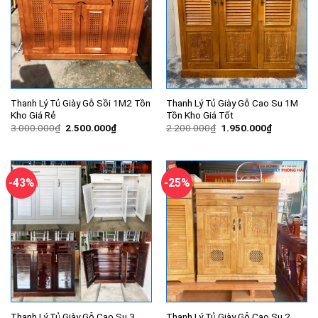
Thanh Lý Tủ Giày Gỗ Sồi 1M2 Tồn
Thanh Lý Tủ Giày Gỗ Cao Su 1M
Kho Giá Rẻ
Tồn Kho Giá Tốt
Giá
Giá
Giá
Giá
3.000.000
₫
2.500.000
₫
2.200.000
₫
1.950.000
₫
gốc
hiện
gốc
hiện
là:
tại
là:
tại
3.000.000₫.
là:
2.200.000₫.
là:
2.500.000₫.
1.950.000
-43%
-25%
Thanh Lý Tủ Giày Gỗ Cao Su 3
Thanh Lý Tủ Giày Gỗ Cao Su 2