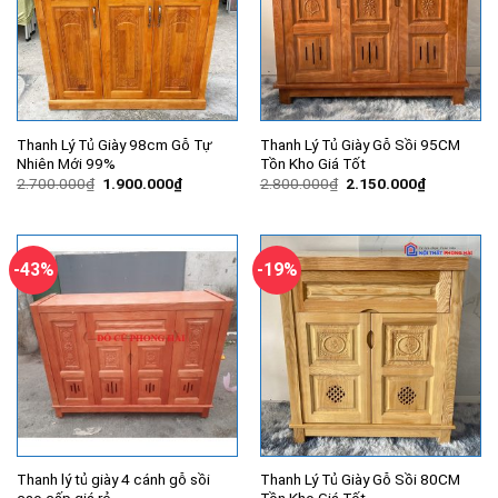
Thanh Lý Tủ Giày 98cm Gỗ Tự
Thanh Lý Tủ Giày Gỗ Sồi 95CM
Nhiên Mới 99%
Tồn Kho Giá Tốt
Giá
Giá
Giá
Giá
2.700.000
₫
1.900.000
₫
2.800.000
₫
2.150.000
₫
gốc
hiện
gốc
hiện
là:
tại
là:
tại
2.700.000₫.
là:
2.800.000₫.
là:
1.900.000₫.
2.150.000
-43%
-19%
Thanh lý tủ giày 4 cánh gỗ sồi
Thanh Lý Tủ Giày Gỗ Sồi 80CM
cao cấp giá rẻ
Tồn Kho Giá Tốt