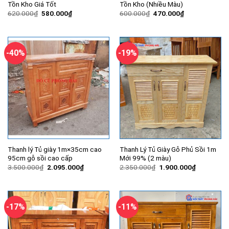
Tồn Kho Giá Tốt
Tồn Kho (Nhiều Màu)
Giá
Giá
Giá
Giá
620.000
₫
580.000
₫
600.000
₫
470.000
₫
gốc
hiện
gốc
hiện
là:
tại
là:
tại
620.000₫.
là:
600.000₫.
là:
580.000₫.
470.000₫.
-40%
-19%
Thanh lý Tủ giày 1m×35cm cao
Thanh Lý Tủ Giày Gỗ Phủ Sồi 1m
95cm gỗ sồi cao cấp
Mới 99% (2 màu)
Giá
Giá
Giá
Giá
3.500.000
₫
2.095.000
₫
2.350.000
₫
1.900.000
₫
gốc
hiện
gốc
hiện
là:
tại
là:
tại
3.500.000₫.
là:
2.350.000₫.
là:
2.095.000₫.
1.900.000
-17%
-11%