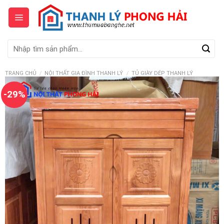
Skip
to
content
Tìm
kiếm:
TRANG CHỦ
/
NỘI THẤT GIA ĐÌNH THANH LÝ
/
TỦ GIÀY DÉP THANH LÝ
-29%