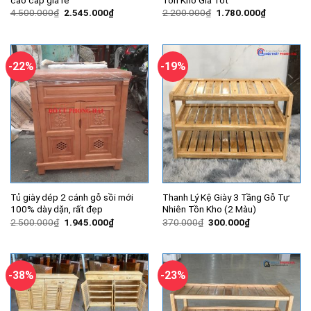
Giá
Giá
Giá
Giá
4.500.000
₫
2.545.000
₫
2.200.000
₫
1.780.000
₫
gốc
hiện
gốc
hiện
là:
tại
là:
tại
4.500.000₫.
là:
2.200.000₫.
là:
2.545.000₫.
1.780.000
-22%
-19%
Tủ giày dép 2 cánh gỗ sồi mới
Thanh Lý Kệ Giày 3 Tầng Gỗ Tự
100% dày dặn, rất đẹp
Nhiên Tồn Kho (2 Màu)
Giá
Giá
Giá
Giá
2.500.000
₫
1.945.000
₫
370.000
₫
300.000
₫
gốc
hiện
gốc
hiện
là:
tại
là:
tại
2.500.000₫.
là:
370.000₫.
là:
1.945.000₫.
300.000₫.
-38%
-23%