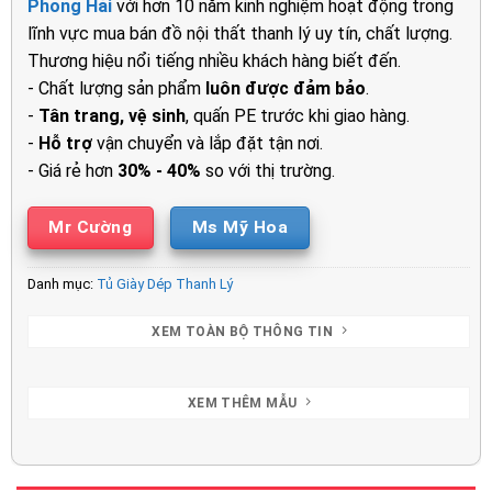
Phong Hải
với hơn 10 năm kinh nghiệm hoạt động trong
2.450.000₫.
là:
lĩnh vực mua bán đồ nội thất thanh lý uy tín, chất lượng.
1.750.00
Thương hiệu nổi tiếng nhiều khách hàng biết đến.
- Chất lượng sản phẩm
luôn được đảm bảo
.
-
Tân trang, vệ sinh
, quấn PE trước khi giao hàng.
-
Hỗ trợ
vận chuyển và lắp đặt tận nơi.
- Giá rẻ hơn
30% - 40%
so với thị trường.
Mr Cường
Ms Mỹ Hoa
Danh mục:
Tủ Giày Dép Thanh Lý
XEM TOÀN BỘ THÔNG TIN
XEM THÊM MẪU