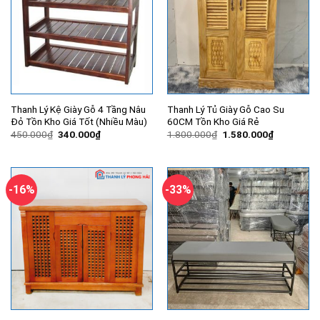
Thanh Lý Kệ Giày Gỗ 4 Tầng Nâu
Thanh Lý Tủ Giày Gỗ Cao Su
Đỏ Tồn Kho Giá Tốt (Nhiều Màu)
60CM Tồn Kho Giá Rẻ
Giá
Giá
Giá
Giá
450.000
₫
340.000
₫
1.800.000
₫
1.580.000
₫
gốc
hiện
gốc
hiện
là:
tại
là:
tại
450.000₫.
là:
1.800.000₫.
là:
340.000₫.
1.580.000
-16%
-33%