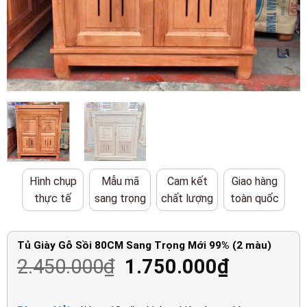
Hình chụp
Mẫu mã
Cam kết
Giao hàng
thực tế
sang trọng
chất lượng
toàn quốc
Tủ Giày Gỗ Sồi 80CM Sang Trọng Mới 99% (2 màu)
Giá
Giá
2.450.000
₫
1.750.000
₫
gốc
hiện
là:
tại