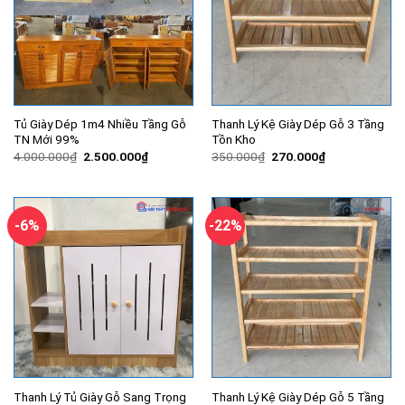
Tủ Giày Dép 1m4 Nhiều Tầng Gỗ
Thanh Lý Kệ Giày Dép Gỗ 3 Tầng
TN Mới 99%
Tồn Kho
Giá
Giá
Giá
Giá
4.000.000
₫
2.500.000
₫
350.000
₫
270.000
₫
gốc
hiện
gốc
hiện
là:
tại
là:
tại
4.000.000₫.
là:
350.000₫.
là:
2.500.000₫.
270.000₫.
-6%
-22%
Thanh Lý Tủ Giày Gỗ Sang Trọng
Thanh Lý Kệ Giày Dép Gỗ 5 Tầng