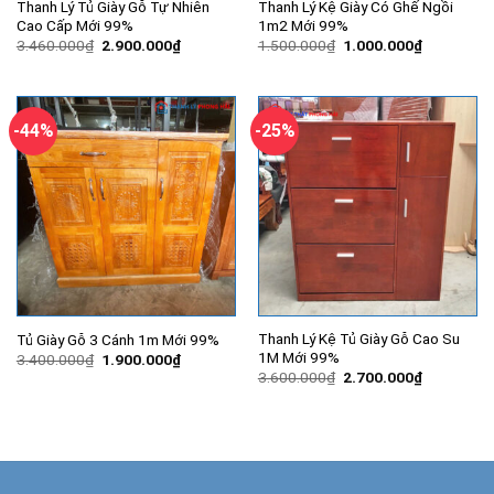
Thanh Lý Tủ Giày Gỗ Tự Nhiên
Thanh Lý Kệ Giày Có Ghế Ngồi
Cao Cấp Mới 99%
1m2 Mới 99%
Giá
Giá
Giá
Giá
3.460.000
₫
2.900.000
₫
1.500.000
₫
1.000.000
₫
gốc
hiện
gốc
hiện
là:
tại
là:
tại
3.460.000₫.
là:
1.500.000₫.
là:
2.900.000₫.
1.000.000
-44%
-25%
Thanh Lý Kệ Tủ Giày Gỗ Cao Su
Tủ Giày Gỗ 3 Cánh 1m Mới 99%
1M Mới 99%
Giá
Giá
3.400.000
₫
1.900.000
₫
gốc
hiện
Giá
Giá
3.600.000
₫
2.700.000
₫
là:
tại
gốc
hiện
3.400.000₫.
là:
là:
tại
1.900.000₫.
3.600.000₫.
là:
2.700.000