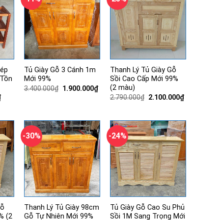
Dép
Tủ Giày Gỗ 3 Cánh 1m
Thanh Lý Tủ Giày Gỗ
 Tồn
Mới 99%
Sồi Cao Cấp Mới 99%
(2 màu)
Giá
Giá
3.400.000
₫
1.900.000
₫
gốc
hiện
Giá
Giá
Giá
₫
2.790.000
₫
2.100.000
₫
là:
tại
hiện
gốc
hiện
3.400.000₫.
là:
tại
là:
tại
1.900.000₫.
.
là:
2.790.000₫.
là:
300.000₫.
2.100.000₫.
-30%
-24%
Gỗ
Thanh Lý Tủ Giày 98cm
Tủ Giày Gỗ Cao Su Phủ
% (2
Gỗ Tự Nhiên Mới 99%
Sồi 1M Sang Trọng Mới