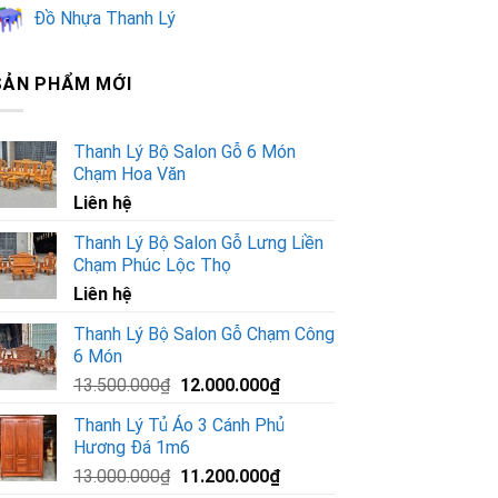
Đồ Nhựa Thanh Lý
SẢN PHẨM MỚI
Thanh Lý Bộ Salon Gỗ 6 Món
Chạm Hoa Văn
Liên hệ
Thanh Lý Bộ Salon Gỗ Lưng Liền
Chạm Phúc Lộc Thọ
Liên hệ
Thanh Lý Bộ Salon Gỗ Chạm Công
6 Món
Giá
Giá
13.500.000
₫
12.000.000
₫
gốc
hiện
Thanh Lý Tủ Áo 3 Cánh Phủ
là:
tại
Hương Đá 1m6
13.500.000₫.
là:
Giá
Giá
13.000.000
₫
11.200.000
₫
12.000.000₫.