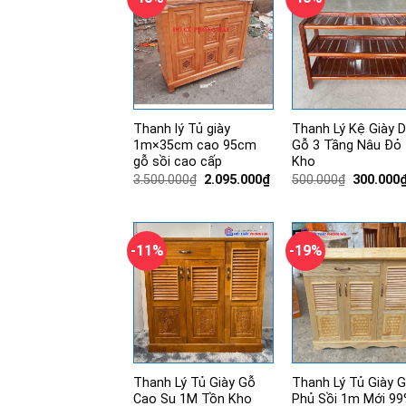
Thanh lý Tủ giày
Thanh Lý Kệ Giày 
1m×35cm cao 95cm
Gỗ 3 Tầng Nâu Đỏ
gỗ sồi cao cấp
Kho
Giá
Giá
Giá
3.500.000
₫
2.095.000
₫
500.000
₫
300.000
gốc
hiện
gốc
là:
tại
là:
3.500.000₫.
là:
500.000₫
2.095.000₫.
-11%
-19%
Thanh Lý Tủ Giày Gỗ
Thanh Lý Tủ Giày 
Cao Su 1M Tồn Kho
Phủ Sồi 1m Mới 99