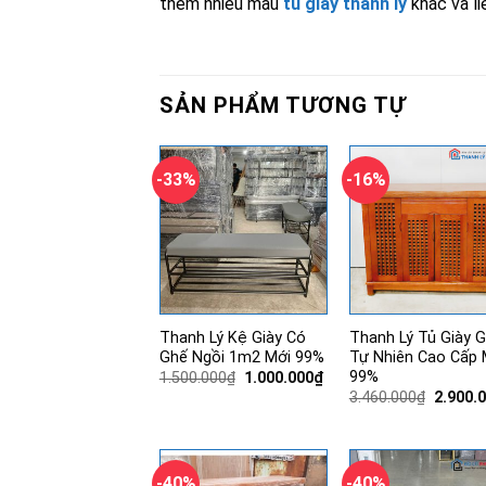
thêm nhiều mẫu
tủ giày thanh lý
khác và li
SẢN PHẨM TƯƠNG TỰ
-33%
-16%
Thanh Lý Kệ Giày Có
Thanh Lý Tủ Giày 
Ghế Ngồi 1m2 Mới 99%
Tự Nhiên Cao Cấp 
99%
Giá
Giá
1.500.000
₫
1.000.000
₫
gốc
hiện
Giá
3.460.000
₫
2.900.
là:
tại
gốc
1.500.000₫.
là:
là:
1.000.000₫.
3.460.0
-40%
-40%