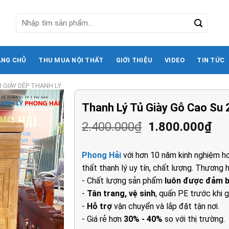
Tìm
kiếm:
ANG CHỦ
THU MUA NỘI THẤT
GIỚI THIỆU
VIDEO
TIN TỨC
 GIÀY DÉP THANH LÝ
Thanh Lý Tủ Giày Gỗ Cao Su 
Giá
Gi
2.400.000
₫
1.800.000
₫
gốc
hi
là:
tại
Phong Hải
với hơn 10 năm kinh nghiệm ho
2.400.000₫.
là:
thất thanh lý uy tín, chất lượng. Thương h
1.8
- Chất lượng sản phẩm
luôn được đảm 
-
Tân trang, vệ sinh
, quấn PE trước khi g
-
Hỗ trợ
vận chuyển và lắp đặt tận nơi.
- Giá rẻ hơn
30% - 40%
so với thị trường.