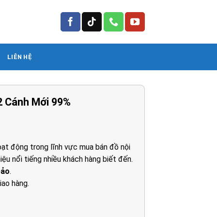
LIÊN HỆ
2 Cánh Mới 99%
á
ện
ạt động trong lĩnh vực mua bán đồ nội
iệu nổi tiếng nhiều khách hàng biết đến.
00.000₫.
bảo
.
iao hàng.