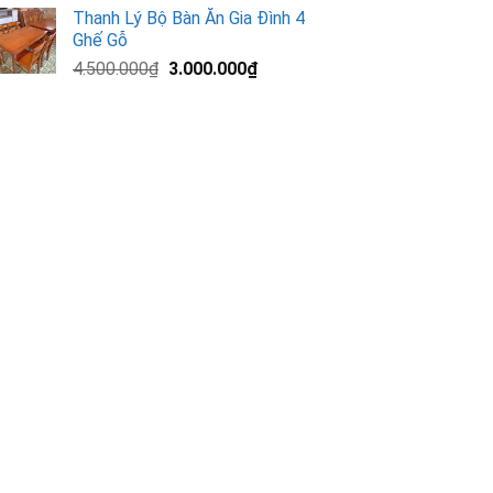
gốc
hiện
Thanh Lý Bộ Bàn Ăn Gia Đình 4
là:
tại
Ghế Gỗ
13.000.000₫.
là:
Giá
Giá
4.500.000
₫
3.000.000
₫
11.200.000₫.
gốc
hiện
là:
tại
4.500.000₫.
là:
3.000.000₫.