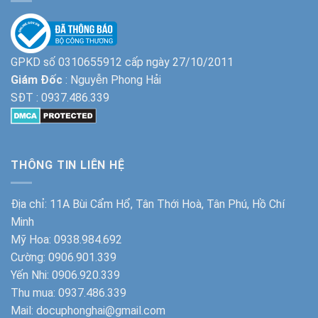
GPKD số 0310655912 cấp ngày 27/10/2011
Giám Đốc
: Nguyễn Phong Hải
SĐT :
0937.486.339
THÔNG TIN LIÊN HỆ
Địa chỉ: 11A Bùi Cẩm Hổ, Tân Thới Hoà, Tân Phú, Hồ Chí
Minh
Mỹ Hoa:
0938.984.692
Cường:
0906.901.339
Yến Nhi:
0906.920.339
Thu mua:
0937.486.339
Mail: docuphonghai@gmail.com