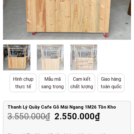
Hình chụp
Mẫu mã
Cam kết
Giao hàng
thực tế
sang trọng
chất lượng
toàn quốc
Thanh Lý Quầy Cafe Gỗ Mái Ngang 1M26 Tồn Kho
Giá
Giá
3.550.000
₫
2.550.000
₫
gốc
hiện
là:
tại