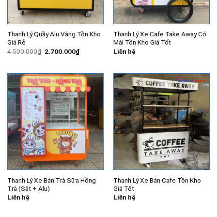
Thanh Lý Quầy Alu Vàng Tồn Kho
Thanh Lý Xe Cafe Take Away Có
Giá Rẻ
Mái Tồn Kho Giá Tốt
Giá
Giá
4.500.000
₫
2.700.000
₫
Liên hệ
gốc
hiện
là:
tại
4.500.000₫.
là:
2.700.000₫.
Thanh Lý Xe Bán Trà Sữa Hồng
Thanh Lý Xe Bán Cafe Tồn Kho
Trà (Sắt + Alu)
Giá Tốt
Liên hệ
Liên hệ