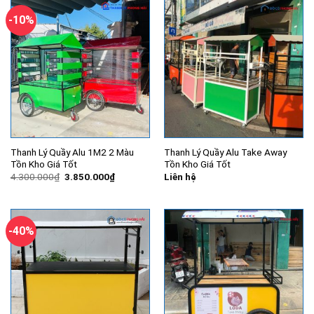
-10%
Thanh Lý Quầy Alu 1M2 2 Màu
Thanh Lý Quầy Alu Take Away
Tồn Kho Giá Tốt
Tồn Kho Giá Tốt
Giá
Giá
4.300.000
₫
3.850.000
₫
Liên hệ
gốc
hiện
là:
tại
4.300.000₫.
là:
3.850.000₫.
-40%