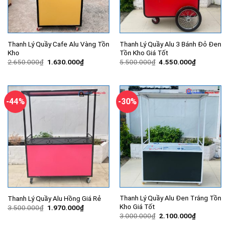
Thanh Lý Quầy Cafe Alu Vàng Tồn
Thanh Lý Quầy Alu 3 Bánh Đỏ Đen
Kho
Tồn Kho Giá Tốt
Giá
Giá
Giá
Giá
2.650.000
₫
1.630.000
₫
5.500.000
₫
4.550.000
₫
gốc
hiện
gốc
hiện
là:
tại
là:
tại
2.650.000₫.
là:
5.500.000₫.
là:
1.630.000₫.
4.550.000
-44%
-30%
Thanh Lý Quầy Alu Đen Trắng Tồn
Thanh Lý Quầy Alu Hồng Giá Rẻ
Kho Giá Tốt
Giá
Giá
3.500.000
₫
1.970.000
₫
gốc
hiện
Giá
Giá
3.000.000
₫
2.100.000
₫
là:
tại
gốc
hiện
3.500.000₫.
là:
là:
tại