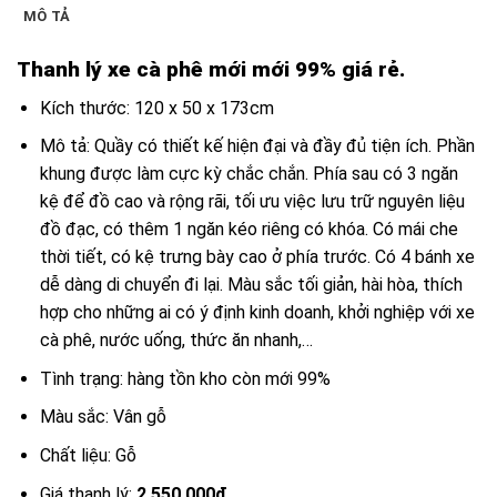
MÔ TẢ
Thanh lý xe cà phê mới mới 99% giá rẻ.
Kích thước: 120 x 50 x 173cm
Mô tả: Quầy có thiết kế hiện đại và đầy đủ tiện ích. Phần
khung được làm cực kỳ chắc chắn. Phía sau có 3 ngăn
kệ để đồ cao và rộng rãi, tối ưu việc lưu trữ nguyên liệu
đồ đạc, có thêm 1 ngăn kéo riêng có khóa. Có mái che
thời tiết, có kệ trưng bày cao ở phía trước. Có 4 bánh xe
dễ dàng di chuyển đi lại. Màu sắc tối giản, hài hòa, thích
hợp cho những ai có ý định kinh doanh, khởi nghiệp với xe
cà phê, nước uống, thức ăn nhanh,…
Tình trạng: hàng tồn kho còn mới 99%
Màu sắc: Vân gỗ
Chất liệu: Gỗ
Giá thanh lý:
2.550.000đ