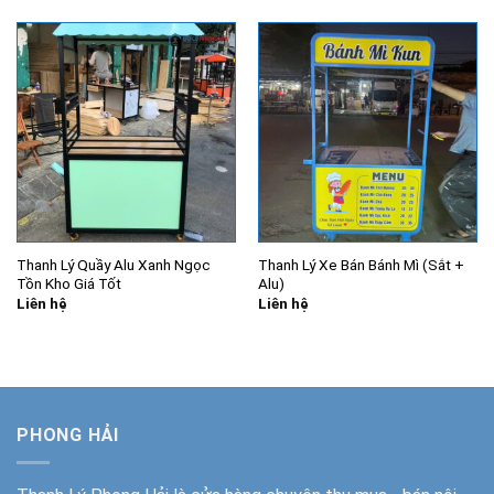
1.970.000₫.
3.000.000₫.
là:
2.100.000
Thanh Lý Quầy Alu Xanh Ngọc
Thanh Lý Xe Bán Bánh Mì (Sắt +
Tồn Kho Giá Tốt
Alu)
Liên hệ
Liên hệ
PHONG HẢI