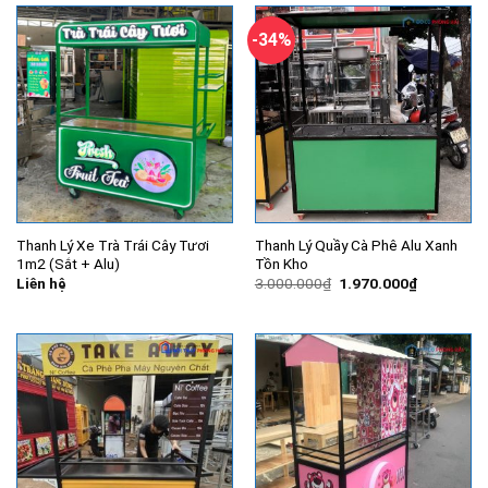
-34%
Thanh Lý Xe Trà Trái Cây Tươi
Thanh Lý Quầy Cà Phê Alu Xanh
1m2 (Sắt + Alu)
Tồn Kho
Giá
Giá
Liên hệ
3.000.000
₫
1.970.000
₫
gốc
hiện
là:
tại
3.000.000₫.
là:
1.970.000