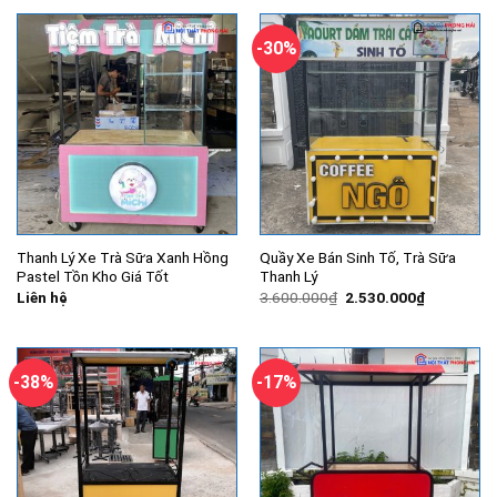
3.000.000₫.
là:
2.100.000
-30%
Thanh Lý Xe Trà Sữa Xanh Hồng
Quầy Xe Bán Sinh Tố, Trà Sữa
Pastel Tồn Kho Giá Tốt
Thanh Lý
Giá
Giá
Liên hệ
3.600.000
₫
2.530.000
₫
gốc
hiện
là:
tại
3.600.000₫.
là:
2.530.000
-38%
-17%