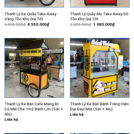
Thanh Lý Xe Quầy Take Away
Thanh Lý Quầy Alu Take Away Đỏ
Vàng Tồn Kho Giá Tốt
Tồn Kho Giá Tốt
Giá
Giá
Giá
Giá
5.000.000
₫
4.550.000
₫
2.300.000
₫
1.980.000
₫
gốc
hiện
gốc
hiện
là:
tại
là:
tại
5.000.000₫.
là:
2.300.000₫.
là:
4.550.000₫.
1.980.000
Thanh Lý Xe Bán Cafe Mang Đi
Thanh Lý Xe Bán Bánh Tráng Hiện
Có Mái Che 1m2 Bánh Lớn (Sắt +
Đại Đẹp Mắt (Sắt + Alu)
Alu)
Liên hệ
Liên hệ