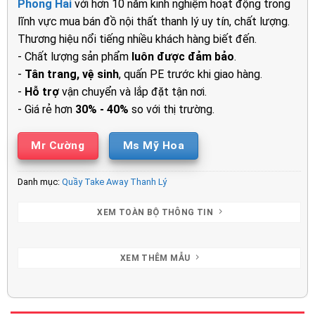
Phong Hải
với hơn 10 năm kinh nghiệm hoạt động trong
3.550.000₫.
là:
lĩnh vực mua bán đồ nội thất thanh lý uy tín, chất lượng.
2.550.00
Thương hiệu nổi tiếng nhiều khách hàng biết đến.
- Chất lượng sản phẩm
luôn được đảm bảo
.
-
Tân trang, vệ sinh
, quấn PE trước khi giao hàng.
-
Hỗ trợ
vận chuyển và lắp đặt tận nơi.
- Giá rẻ hơn
30% - 40%
so với thị trường.
Mr Cường
Ms Mỹ Hoa
Danh mục:
Quầy Take Away Thanh Lý
XEM TOÀN BỘ THÔNG TIN
XEM THÊM MẪU