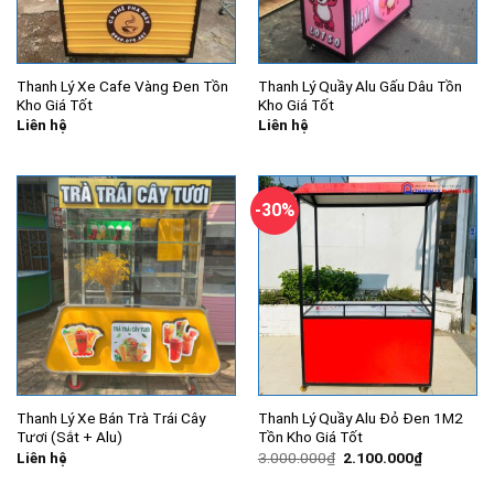
Thanh Lý Xe Cafe Vàng Đen Tồn
Thanh Lý Quầy Alu Gấu Dâu Tồn
Kho Giá Tốt
Kho Giá Tốt
Liên hệ
Liên hệ
-30%
Thanh Lý Xe Bán Trà Trái Cây
Thanh Lý Quầy Alu Đỏ Đen 1M2
Tươi (Sắt + Alu)
Tồn Kho Giá Tốt
Giá
Giá
Liên hệ
3.000.000
₫
2.100.000
₫
gốc
hiện
là:
tại