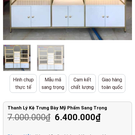
Hình chụp
Mẫu mã
Cam kết
Giao hàng
thực tế
sang trọng
chất lượng
toàn quốc
Thanh Lý Kệ Trưng Bày Mỹ Phẩm Sang Trọng
Giá
Giá
7.000.000
₫
6.400.000
₫
gốc
hiện
là:
tại