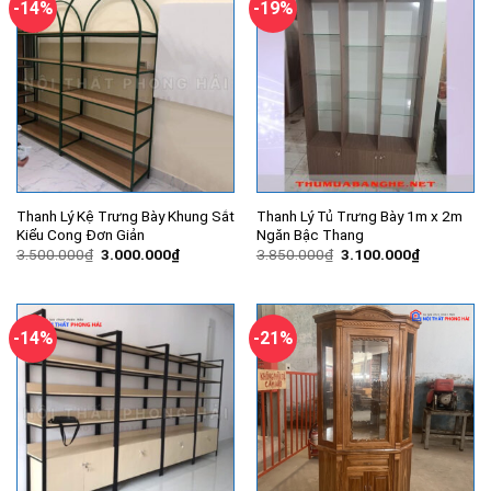
-14%
-19%
Thanh Lý Kệ Trưng Bày Khung Sắt
Thanh Lý Tủ Trưng Bày 1m x 2m
Kiểu Cong Đơn Giản
Ngăn Bậc Thang
Giá
Giá
Giá
Giá
3.500.000
₫
3.000.000
₫
3.850.000
₫
3.100.000
₫
gốc
hiện
gốc
hiện
là:
tại
là:
tại
3.500.000₫.
là:
3.850.000₫.
là:
3.000.000₫.
3.100.000
-14%
-21%