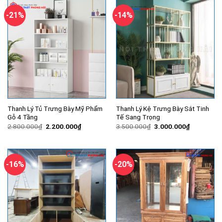
1.800.000₫.
2.800.000
-21%
-14%
Thanh Lý Tủ Trưng Bày Mỹ Phẩm
Thanh Lý Kệ Trưng Bày Sắt Tinh
Gỗ 4 Tầng
Tế Sang Trọng
Giá
Giá
Giá
Giá
2.800.000
₫
2.200.000
₫
3.500.000
₫
3.000.000
₫
gốc
hiện
gốc
hiện
là:
tại
là:
tại
2.800.000₫.
là:
3.500.000₫.
là:
2.200.000₫.
3.000.000
-16%
-20%