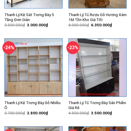
Thanh Lý Kệ Sắt Trưng Bày 5
Thanh Lý Tủ Rượu Gỗ Hương Xám
Tầng Đơn Giản
1M Tồn Kho Giá Tốt
Giá
Giá
Giá
Giá
3.500.000
₫
3.000.000
₫
8.000.000
₫
6.350.000
₫
gốc
hiện
gốc
hiện
là:
tại
là:
tại
3.500.000₫.
là:
8.000.000₫.
là:
3.000.000₫.
6.350.000
-24%
-23%
Thanh Lý Kệ Trưng Bày Gỗ Nhiều
Thanh Lý Tủ Trưng Bày Sản Phẩm
Ô
Giá Rẻ
Giá
Giá
Giá
Giá
3.700.000
₫
2.800.000
₫
4.550.000
₫
3.500.000
₫
gốc
hiện
gốc
hiện
là:
tại
là:
tại
3.700.000₫.
là:
4.550.000₫.
là:
2.800.000₫.
3.500.000