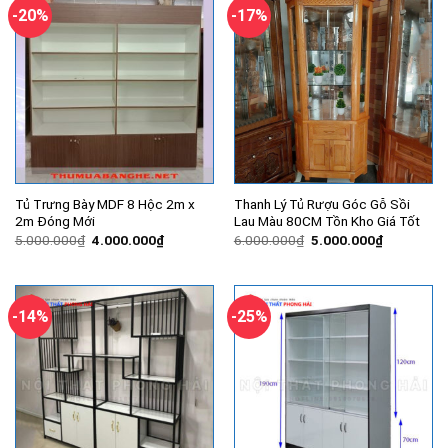
-20%
-17%
Tủ Trưng Bày MDF 8 Hộc 2m x
Thanh Lý Tủ Rượu Góc Gỗ Sồi
2m Đóng Mới
Lau Màu 80CM Tồn Kho Giá Tốt
Giá
Giá
Giá
Giá
5.000.000
₫
4.000.000
₫
6.000.000
₫
5.000.000
₫
gốc
hiện
gốc
hiện
là:
tại
là:
tại
5.000.000₫.
là:
6.000.000₫.
là:
4.000.000₫.
5.000.000
-14%
-25%