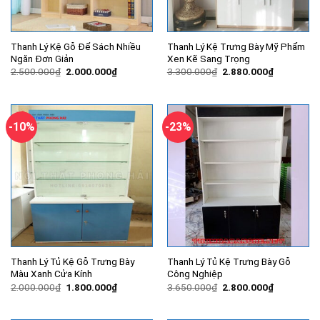
Thanh Lý Kệ Gỗ Để Sách Nhiều
Thanh Lý Kệ Trưng Bày Mỹ Phẩm
Ngăn Đơn Giản
Xen Kẽ Sang Trọng
Giá
Giá
Giá
Giá
2.500.000
₫
2.000.000
₫
3.300.000
₫
2.880.000
₫
gốc
hiện
gốc
hiện
là:
tại
là:
tại
2.500.000₫.
là:
3.300.000₫.
là:
2.000.000₫.
2.880.000
-10%
-23%
Thanh Lý Tủ Kệ Gỗ Trưng Bày
Thanh Lý Tủ Kệ Trưng Bày Gỗ
Màu Xanh Cửa Kính
Công Nghiệp
Giá
Giá
Giá
Giá
2.000.000
₫
1.800.000
₫
3.650.000
₫
2.800.000
₫
gốc
hiện
gốc
hiện
là:
tại
là:
tại
2.000.000₫.
là:
3.650.000₫.
là: