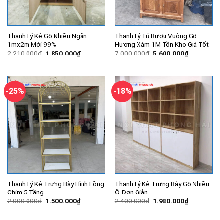
Thanh Lý Kệ Gỗ Nhiều Ngăn
Thanh Lý Tủ Rượu Vuông Gỗ
1mx2m Mới 99%
Hương Xám 1M Tồn Kho Giá Tốt
Giá
Giá
Giá
Giá
2.210.000
₫
1.850.000
₫
7.000.000
₫
5.600.000
₫
gốc
hiện
gốc
hiện
là:
tại
là:
tại
2.210.000₫.
là:
7.000.000₫.
là:
1.850.000₫.
5.600.000
-25%
-18%
Thanh Lý Kệ Trưng Bày Hình Lồng
Thanh Lý Kệ Trưng Bày Gỗ Nhiều
Chim 5 Tầng
Ô Đơn Giản
Giá
Giá
Giá
Giá
2.000.000
₫
1.500.000
₫
2.400.000
₫
1.980.000
₫
gốc
hiện
gốc
hiện
là:
tại
là:
tại
2.000.000₫.
là:
2.400.000₫.
là: