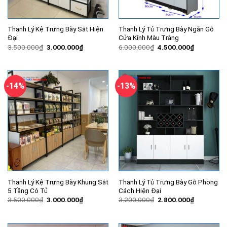
Thanh Lý Kệ Trưng Bày Sắt Hiện
Thanh Lý Tủ Trưng Bày Ngăn Gỗ
Đại
Cửa Kính Màu Trắng
Giá
Giá
Giá
Giá
3.500.000
₫
3.000.000
₫
6.000.000
₫
4.500.000
₫
gốc
hiện
gốc
hiện
là:
tại
là:
tại
3.500.000₫.
là:
6.000.000₫.
là:
3.000.000₫.
4.500.000
-14%
-13%
Thanh Lý Kệ Trưng Bày Khung Sắt
Thanh Lý Tủ Trưng Bày Gỗ Phong
5 Tầng Có Tủ
Cách Hiện Đại
Giá
Giá
Giá
Giá
3.500.000
₫
3.000.000
₫
3.200.000
₫
2.800.000
₫
gốc
hiện
gốc
hiện
là:
tại
là:
tại
3.500.000₫.
là:
3.200.000₫.
là:
3.000.000₫.
2.800.000