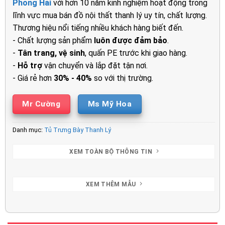
Phong Hải
với hơn 10 năm kinh nghiệm hoạt động trong
7.000.000₫.
là:
lĩnh vực mua bán đồ nội thất thanh lý uy tín, chất lượng.
6.400.00
Thương hiệu nổi tiếng nhiều khách hàng biết đến.
- Chất lượng sản phẩm
luôn được đảm bảo
.
-
Tân trang, vệ sinh
, quấn PE trước khi giao hàng.
-
Hỗ trợ
vận chuyển và lắp đặt tận nơi.
- Giá rẻ hơn
30% - 40%
so với thị trường.
Mr Cường
Ms Mỹ Hoa
Danh mục:
Tủ Trưng Bày Thanh Lý
XEM TOÀN BỘ THÔNG TIN
XEM THÊM MẪU