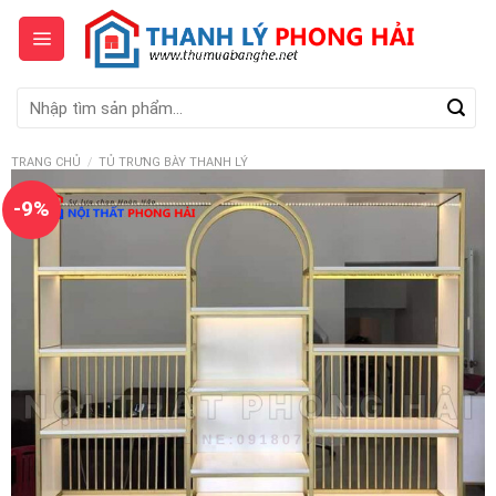
Skip
to
content
Tìm
kiếm:
TRANG CHỦ
/
TỦ TRƯNG BÀY THANH LÝ
-9%