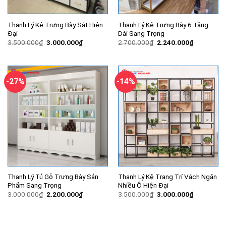
Thanh Lý Kệ Trưng Bày Sắt Hiện
Thanh Lý Kệ Trưng Bày 6 Tầng
Đại
Dài Sang Trọng
Giá
Giá
Giá
Giá
3.500.000
₫
3.000.000
₫
2.700.000
₫
2.240.000
₫
gốc
hiện
gốc
hiện
là:
tại
là:
tại
3.500.000₫.
là:
2.700.000₫.
là:
3.000.000₫.
2.240.000
-27%
-14%
Thanh Lý Tủ Gỗ Trưng Bày Sản
Thanh Lý Kệ Trang Trí Vách Ngăn
Phẩm Sang Trọng
Nhiều Ô Hiện Đại
Giá
Giá
Giá
Giá
3.000.000
₫
2.200.000
₫
3.500.000
₫
3.000.000
₫
gốc
hiện
gốc
hiện
là:
tại
là:
tại
3.000.000₫.
là:
3.500.000₫.
là:
2.200.000₫.
3.000.000