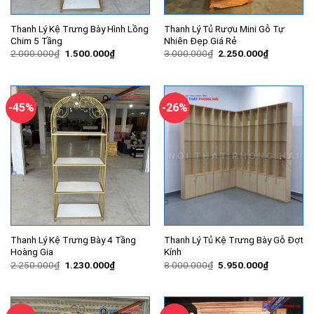
Thanh Lý Kệ Trưng Bày Hình Lồng
Thanh Lý Tủ Rượu Mini Gỗ Tự
Chim 5 Tầng
Nhiên Đẹp Giá Rẻ
Giá
Giá
Giá
Giá
2.000.000
₫
1.500.000
₫
3.000.000
₫
2.250.000
₫
gốc
hiện
gốc
hiện
là:
tại
là:
tại
2.000.000₫.
là:
3.000.000₫.
là:
1.500.000₫.
2.250.000
-45%
-26%
Thanh Lý Kệ Trưng Bày 4 Tầng
Thanh Lý Tủ Kệ Trưng Bày Gỗ Đợt
Hoàng Gia
Kính
Giá
Giá
Giá
Giá
2.250.000
₫
1.230.000
₫
8.000.000
₫
5.950.000
₫
gốc
hiện
gốc
hiện
là:
tại
là:
tại
2.250.000₫.
là:
8.000.000₫.
là:
1.230.000₫.
5.950.000