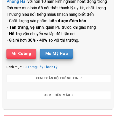
Phong Hải
với hơn 10 năm kinh nghiệm hoạt động trong
3.700.000₫.
là:
lĩnh vực mua bán đồ nội thất thanh lý uy tín, chất lượng.
2.800.00
Thương hiệu nổi tiếng nhiều khách hàng biết đến.
- Chất lượng sản phẩm
luôn được đảm bảo
.
-
Tân trang, vệ sinh
, quấn PE trước khi giao hàng.
-
Hỗ trợ
vận chuyển và lắp đặt tận nơi.
- Giá rẻ hơn
30% - 40%
so với thị trường.
Mr Cường
Ms Mỹ Hoa
Danh mục:
Tủ Trưng Bày Thanh Lý
XEM TOÀN BỘ THÔNG TIN
XEM THÊM MẪU