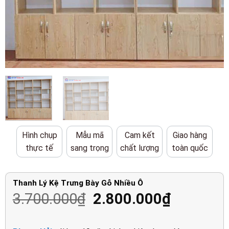
Hình chụp
Mẫu mã
Cam kết
Giao hàng
thực tế
sang trọng
chất lượng
toàn quốc
Thanh Lý Kệ Trưng Bày Gỗ Nhiều Ô
Giá
Giá
3.700.000
₫
2.800.000
₫
gốc
hiện
là:
tại