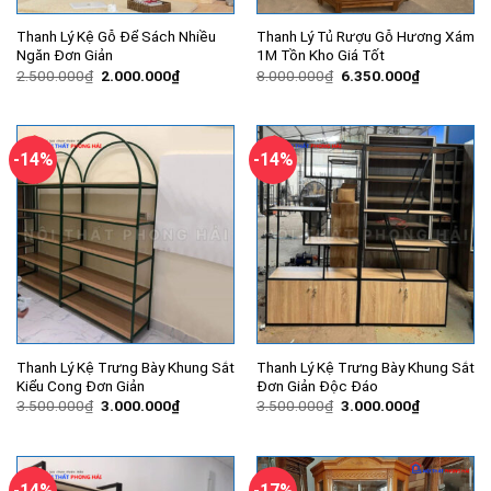
Thanh Lý Kệ Gỗ Để Sách Nhiều
Thanh Lý Tủ Rượu Gỗ Hương Xám
Ngăn Đơn Giản
1M Tồn Kho Giá Tốt
Giá
Giá
Giá
Giá
2.500.000
₫
2.000.000
₫
8.000.000
₫
6.350.000
₫
gốc
hiện
gốc
hiện
là:
tại
là:
tại
2.500.000₫.
là:
8.000.000₫.
là:
2.000.000₫.
6.350.000
-14%
-14%
Thanh Lý Kệ Trưng Bày Khung Sắt
Thanh Lý Kệ Trưng Bày Khung Sắt
Kiểu Cong Đơn Giản
Đơn Giản Độc Đáo
Giá
Giá
Giá
Giá
3.500.000
₫
3.000.000
₫
3.500.000
₫
3.000.000
₫
gốc
hiện
gốc
hiện
là:
tại
là:
tại
3.500.000₫.
là:
3.500.000₫.
là:
3.000.000₫.
3.000.000
-14%
-17%