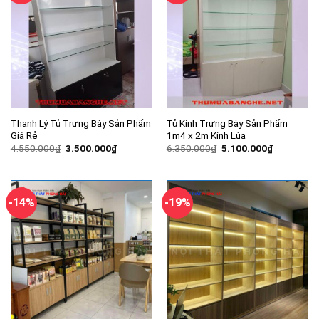
Thanh Lý Tủ Trưng Bày Sản Phẩm
Tủ Kính Trưng Bày Sản Phẩm
Giá Rẻ
1m4 x 2m Kính Lùa
Giá
Giá
Giá
Giá
4.550.000
₫
3.500.000
₫
6.350.000
₫
5.100.000
₫
gốc
hiện
gốc
hiện
là:
tại
là:
tại
4.550.000₫.
là:
6.350.000₫.
là:
3.500.000₫.
5.100.000
-14%
-19%