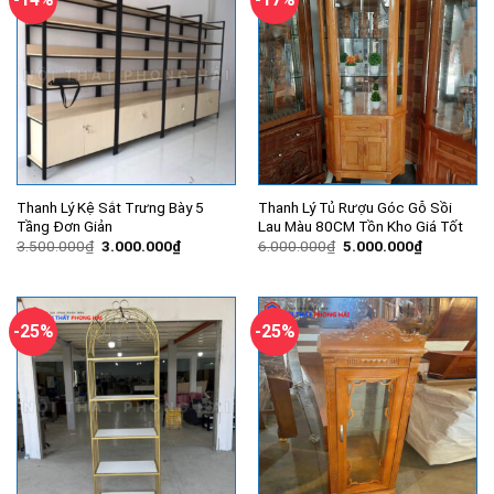
Thanh Lý Kệ Sắt Trưng Bày 5
Thanh Lý Tủ Rượu Góc Gỗ Sồi
Tầng Đơn Giản
Lau Màu 80CM Tồn Kho Giá Tốt
Giá
Giá
Giá
Giá
3.500.000
₫
3.000.000
₫
6.000.000
₫
5.000.000
₫
gốc
hiện
gốc
hiện
là:
tại
là:
tại
3.500.000₫.
là:
6.000.000₫.
là:
3.000.000₫.
5.000.000
-25%
-25%