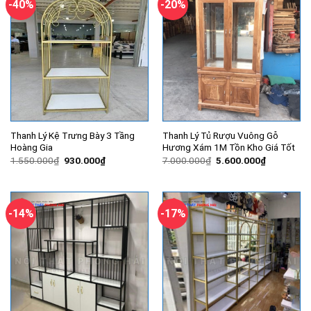
-40%
-20%
Thanh Lý Kệ Trưng Bày 3 Tầng
Thanh Lý Tủ Rượu Vuông Gỗ
Hoàng Gia
Hương Xám 1M Tồn Kho Giá Tốt
Giá
Giá
Giá
Giá
1.550.000
₫
930.000
₫
7.000.000
₫
5.600.000
₫
gốc
hiện
gốc
hiện
là:
tại
là:
tại
1.550.000₫.
là:
7.000.000₫.
là:
930.000₫.
5.600.000
-14%
-17%