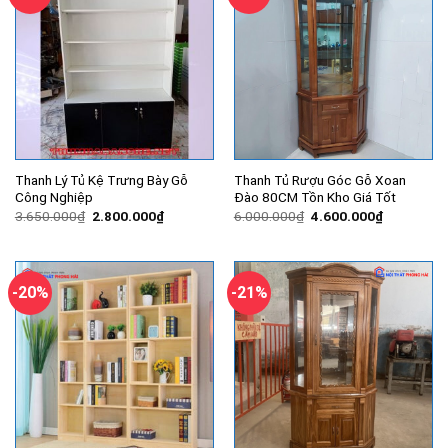
Thanh Lý Tủ Kệ Trưng Bày Gỗ
Thanh Tủ Rượu Góc Gỗ Xoan
Công Nghiệp
Đào 80CM Tồn Kho Giá Tốt
Giá
Giá
Giá
Giá
3.650.000
₫
2.800.000
₫
6.000.000
₫
4.600.000
₫
gốc
hiện
gốc
hiện
là:
tại
là:
tại
3.650.000₫.
là:
6.000.000₫.
là:
2.800.000₫.
4.600.000
-20%
-21%