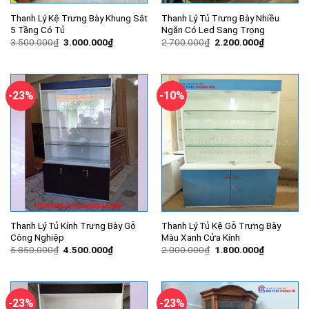
Thanh Lý Kệ Trưng Bày Khung Sắt
Thanh Lý Tủ Trưng Bày Nhiều
5 Tầng Có Tủ
Ngăn Có Led Sang Trọng
Giá
Giá
Giá
Giá
3.500.000
₫
3.000.000
₫
2.700.000
₫
2.200.000
₫
gốc
hiện
gốc
hiện
là:
tại
là:
tại
3.500.000₫.
là:
2.700.000₫.
là:
3.000.000₫.
2.200.000
-23%
-10%
Thanh Lý Tủ Kính Trưng Bày Gỗ
Thanh Lý Tủ Kệ Gỗ Trưng Bày
Công Nghiệp
Màu Xanh Cửa Kính
Giá
Giá
Giá
Giá
5.850.000
₫
4.500.000
₫
2.000.000
₫
1.800.000
₫
gốc
hiện
gốc
hiện
là:
tại
là:
tại
5.850.000₫.
là:
2.000.000₫.
là:
4.500.000₫.
1.800.000
-23%
-23%