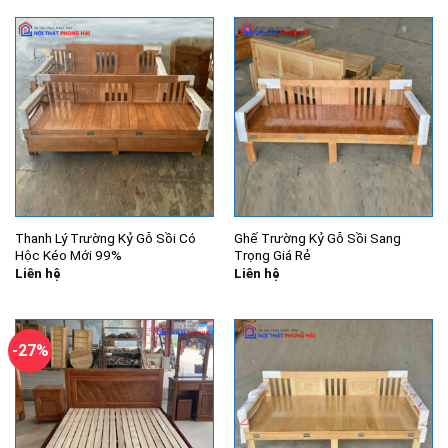
Thanh Lý Trường Kỷ Gỗ Sồi Có
Ghế Trường Kỷ Gỗ Sồi Sang
Hộc Kéo Mới 99%
Trọng Giá Rẻ
Liên hệ
Liên hệ
-27%