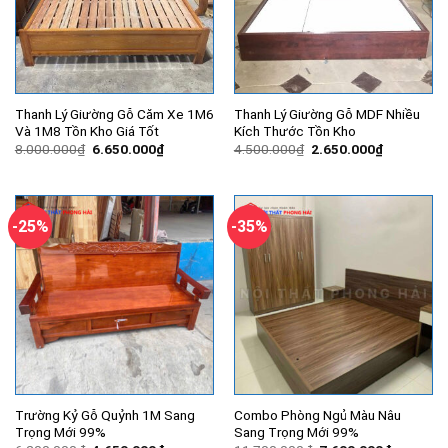
Thanh Lý Giường Gỗ Căm Xe 1M6
Thanh Lý Giường Gỗ MDF Nhiều
Và 1M8 Tồn Kho Giá Tốt
Kích Thước Tồn Kho
Giá
Giá
Giá
Giá
8.000.000
₫
6.650.000
₫
4.500.000
₫
2.650.000
₫
gốc
hiện
gốc
hiện
là:
tại
là:
tại
8.000.000₫.
là:
4.500.000₫.
là:
6.650.000₫.
2.650.000
-25%
-35%
Trường Kỷ Gỗ Quỷnh 1M Sang
Combo Phòng Ngủ Màu Nâu
Trọng Mới 99%
Sang Trọng Mới 99%