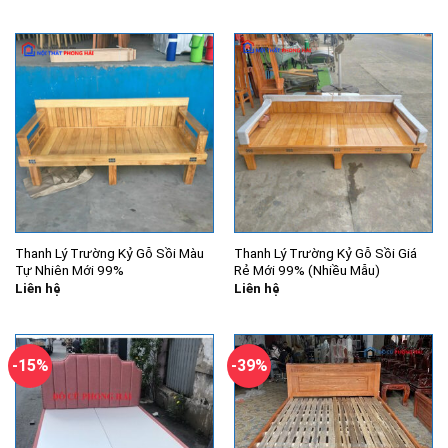
là:
tại
là:
tại
8.300.000₫.
là:
6.500.000₫.
là:
6.800.000₫.
4.000.000
Thanh Lý Trường Kỷ Gỗ Sồi Màu
Thanh Lý Trường Kỷ Gỗ Sồi Giá
Tự Nhiên Mới 99%
Rẻ Mới 99% (Nhiều Mẫu)
Liên hệ
Liên hệ
-15%
-39%