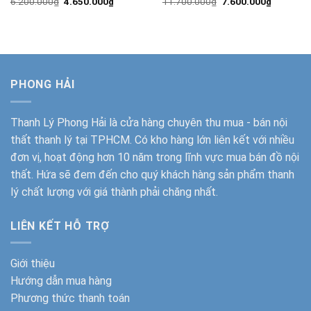
Giá
Giá
Giá
Giá
6.200.000
₫
4.650.000
₫
11.700.000
₫
7.600.000
₫
gốc
hiện
gốc
hiện
là:
tại
là:
tại
6.200.000₫.
là:
11.700.000₫.
là:
4.650.000₫.
7.600.00
PHONG HẢI
Thanh Lý Phong Hải
là cửa hàng chuyên thu mua - bán nội
thất thanh lý tại TPHCM. Có kho hàng lớn liên kết với nhiều
đơn vị, hoạt động hơn 10 năm trong lĩnh vực mua bán đồ nội
thất. Hứa sẽ đem đến cho quý khách hàng sản phẩm thanh
lý chất lượng với giá thành phải chăng nhất.
LIÊN KẾT HỖ TRỢ
Giới thiệu
Hướng dẫn mua hàng
Phương thức thanh toán