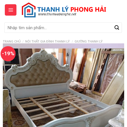
Skip
to
content
Tìm
kiếm:
TRANG CHỦ
/
NỘI THẤT GIA ĐÌNH THANH LÝ
/
GIƯỜNG THANH LÝ
-19%