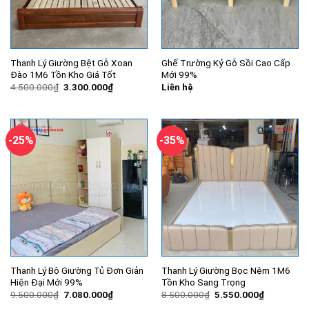
Thanh Lý Giường Bệt Gỗ Xoan
Ghế Trường Kỷ Gỗ Sồi Cao Cấp
Đào 1M6 Tồn Kho Giá Tốt
Mới 99%
Giá
Giá
4.500.000
₫
3.300.000
₫
Liên hệ
gốc
hiện
là:
tại
4.500.000₫.
là:
3.300.000₫.
-25%
-35%
Thanh Lý Bộ Giường Tủ Đơn Giản
Thanh Lý Giường Bọc Nệm 1M6
Hiện Đại Mới 99%
Tồn Kho Sang Trọng
Giá
Giá
Giá
Giá
9.500.000
₫
7.080.000
₫
8.500.000
₫
5.550.000
₫
gốc
hiện
gốc
hiện