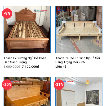
là:
tại
là:
tại
9.500.000₫.
là:
8.500.000₫.
là:
7.080.000₫.
5.550.000
-8%
Thanh Lý Giường Ngủ Gỗ Xoan
Thanh Lý Ghế Trường Kỷ Gỗ Sồi
Đào Sang Trọng
Sang Trọng Mới 99%
Giá
Giá
8.000.000
₫
7.400.000
₫
Liên hệ
gốc
hiện
là:
tại
8.000.000₫.
là:
7.400.000₫.
-20%
-31%