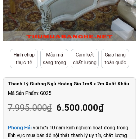
Hình chụp
Mẫu mã
Cam kết
Giao hàng
thực tế
sang trọng
chất lượng
toàn quốc
Thanh Lý Giường Ngủ Hoàng Gia 1m8 x 2m Xuất Khẩu
Mã Sản Phẩm: G025
Giá
Giá
7.995.000
₫
6.500.000
₫
gốc
hiện
là:
tại
Phong Hải
với hơn 10 năm kinh nghiệm hoạt động trong
7.995.000₫.
là:
lĩnh vực mua bán đồ nội thất thanh lý uy tín, chất lượng.