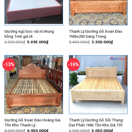
Giường ngủ bọc vải nỉ nhung
Thanh Lý Giường Gỗ Xoan Đào
hồng 1m6 giá rẻ
1M6x2M Sang Trọng
Giá
Giá
Giá
Giá
6.500.000
₫
5.495.000
₫
5.400.000
₫
3.300.000
₫
gốc
hiện
gốc
hiện
là:
tại
là:
tại
6.500.000₫.
là:
5.400.000₫.
là:
5.495.000₫.
3.300.000
-13%
-16%
Giường Gỗ Xoan Đào Hoàng Gia
Thanh Lý Giường Gỗ Sồi Thang
Tồn Kho Thanh Lý
Dạt Phản 1M6 Tồn Kho Giá Tốt
Giá
Giá
Giá
Giá
8.000.000
₫
6.950.000
₫
6.000.000
₫
5.050.000
₫