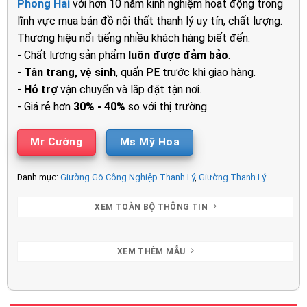
Phong Hải
với hơn 10 năm kinh nghiệm hoạt động trong
4.500.000₫.
là:
lĩnh vực mua bán đồ nội thất thanh lý uy tín, chất lượng.
2.650.00
Thương hiệu nổi tiếng nhiều khách hàng biết đến.
- Chất lượng sản phẩm
luôn được đảm bảo
.
-
Tân trang, vệ sinh
, quấn PE trước khi giao hàng.
-
Hỗ trợ
vận chuyển và lắp đặt tận nơi.
- Giá rẻ hơn
30% - 40%
so với thị trường.
Mr Cường
Ms Mỹ Hoa
Danh mục:
Giường Gỗ Công Nghiệp Thanh Lý
,
Giường Thanh Lý
XEM TOÀN BỘ THÔNG TIN
XEM THÊM MẪU