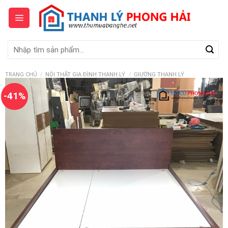
Skip
to
content
Tìm
kiếm:
TRANG CHỦ
/
NỘI THẤT GIA ĐÌNH THANH LÝ
/
GIƯỜNG THANH LÝ
-41%