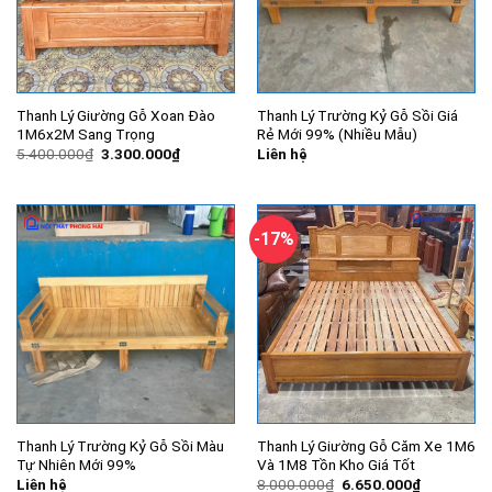
Thanh Lý Giường Gỗ Xoan Đào
Thanh Lý Trường Kỷ Gỗ Sồi Giá
1M6x2M Sang Trọng
Rẻ Mới 99% (Nhiều Mẫu)
Giá
Giá
5.400.000
₫
3.300.000
₫
Liên hệ
gốc
hiện
là:
tại
5.400.000₫.
là:
3.300.000₫.
-17%
Thanh Lý Trường Kỷ Gỗ Sồi Màu
Thanh Lý Giường Gỗ Căm Xe 1M6
Tự Nhiên Mới 99%
Và 1M8 Tồn Kho Giá Tốt
Giá
Giá
Liên hệ
8.000.000
₫
6.650.000
₫