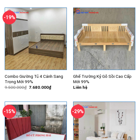
là:
tại
là:
tại
11.700.000₫.
là:
8.300.000₫.
là:
7.600.000₫.
6.800.000
-19%
Combo Giường Tủ 4 Cánh Sang
Ghế Trường Kỷ Gỗ Sồi Cao Cấp
Trọng Mới 99%
Mới 99%
Giá
Giá
9.500.000
₫
7.680.000
₫
Liên hệ
gốc
hiện
là:
tại
9.500.000₫.
là:
7.680.000₫.
-15%
-29%