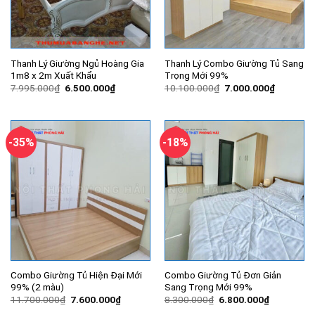
Thanh Lý Giường Ngủ Hoàng Gia
Thanh Lý Combo Giường Tủ Sang
1m8 x 2m Xuất Khẩu
Trọng Mới 99%
Giá
Giá
Giá
Giá
7.995.000
₫
6.500.000
₫
10.100.000
₫
7.000.000
₫
gốc
hiện
gốc
hiện
là:
tại
là:
tại
7.995.000₫.
là:
10.100.000₫.
là:
6.500.000₫.
7.000.00
-35%
-18%
Combo Giường Tủ Hiện Đại Mới
Combo Giường Tủ Đơn Giản
99% (2 màu)
Sang Trọng Mới 99%
Giá
Giá
Giá
Giá
11.700.000
₫
7.600.000
₫
8.300.000
₫
6.800.000
₫
gốc
hiện
gốc
hiện