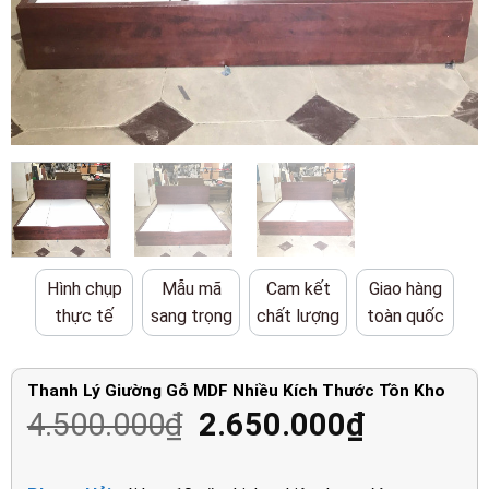
Hình chụp
Mẫu mã
Cam kết
Giao hàng
thực tế
sang trọng
chất lượng
toàn quốc
Thanh Lý Giường Gỗ MDF Nhiều Kích Thước Tồn Kho
Giá
Giá
4.500.000
₫
2.650.000
₫
gốc
hiện
là:
tại