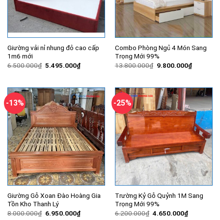
Giường vải nỉ nhung đỏ cao cấp
Combo Phòng Ngủ 4 Món Sang
1m6 mới
Trọng Mới 99%
Giá
Giá
Giá
Giá
6.500.000
₫
5.495.000
₫
13.800.000
₫
9.800.000
₫
gốc
hiện
gốc
hiện
là:
tại
là:
tại
6.500.000₫.
là:
13.800.000₫.
là:
5.495.000₫.
9.800.00
-13%
-25%
Giường Gỗ Xoan Đào Hoàng Gia
Trường Kỷ Gỗ Quỷnh 1M Sang
Tồn Kho Thanh Lý
Trọng Mới 99%
Giá
Giá
Giá
Giá
8.000.000
₫
6.950.000
₫
6.200.000
₫
4.650.000
₫
gốc
hiện
gốc
hiện