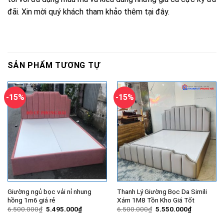
đãi. Xin mời quý khách tham khảo thêm tại đây.
SẢN PHẨM TƯƠNG TỰ
-15%
-15%
Giường ngủ bọc vải nỉ nhung
Thanh Lý Giường Bọc Da Simili
hồng 1m6 giá rẻ
Xám 1M8 Tồn Kho Giá Tốt
Giá
Giá
Giá
Giá
6.500.000
₫
5.495.000
₫
6.500.000
₫
5.550.000
₫
gốc
hiện
gốc
hiện
là:
tại
là:
tại