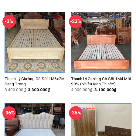
gốc
hiện
là:
tại
8.000.000₫.
là:
6.650.000
-3%
-23%
Thanh Lý Giường Gỗ Sồi 1M6x2M
Thanh Lý Giường Gỗ Sồi 1M4 Mới
Sang Trọng
99% (Nhiều Kích Thước)
Giá
Giá
Giá
Giá
3.400.000
₫
3.300.000
₫
4.000.000
₫
3.100.000
₫
gốc
hiện
gốc
hiện
là:
tại
là:
tại
3.400.000₫.
là:
4.000.000₫.
là:
3.300.000₫.
3.100.000
-36%
-35%