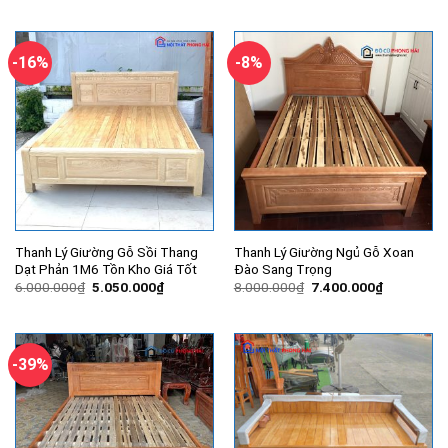
là:
tại
là:
tại
8.000.000₫.
là:
6.200.000₫.
là:
6.950.000₫.
4.650.000
-16%
-8%
Thanh Lý Giường Gỗ Sồi Thang
Thanh Lý Giường Ngủ Gỗ Xoan
Dạt Phản 1M6 Tồn Kho Giá Tốt
Đào Sang Trọng
Giá
Giá
Giá
Giá
6.000.000
₫
5.050.000
₫
8.000.000
₫
7.400.000
₫
gốc
hiện
gốc
hiện
là:
tại
là:
tại
6.000.000₫.
là:
8.000.000₫.
là:
5.050.000₫.
7.400.000
-39%