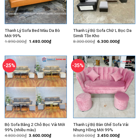
Thanh Lý Sofa Bed Màu Da Bò
Thanh Lý Bộ Sofa Chữ L Bọc Da
Mới 99%
Simili Tồn Kho
Giá
Giá
Giá
Giá
1.890.000
₫
1.480.000
₫
8.300.000
₫
6.300.000
₫
gốc
hiện
gốc
hiện
là:
tại
là:
tại
1.890.000₫.
là:
8.300.000₫.
là:
1.480.000₫.
6.300.000
-25%
-35%
Bộ Sofa Băng 2 Chỗ Bọc Vải Mới
Thanh Lý Bộ Bàn Ghế Sofa Vải
99% (nhiều màu)
Nhung Hồng Mới 99%
Giá
Giá
Giá
Giá
4.800.000
₫
3.600.000
₫
5.300.000
₫
3.450.000
₫
gốc
hiện
gốc
hiện