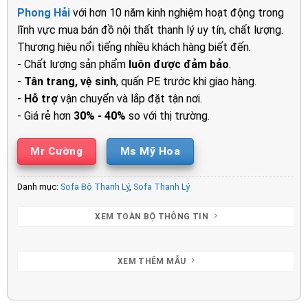
là:
tại
Phong Hải
với hơn 10 năm kinh nghiệm hoạt động trong
10.000.000₫.
là:
lĩnh vực mua bán đồ nội thất thanh lý uy tín, chất lượng.
8.000.0
Thương hiệu nổi tiếng nhiều khách hàng biết đến.
- Chất lượng sản phẩm
luôn được đảm bảo
.
-
Tân trang, vệ sinh
, quấn PE trước khi giao hàng.
-
Hỗ trợ
vận chuyển và lắp đặt tận nơi.
- Giá rẻ hơn
30% - 40%
so với thị trường.
Mr Cường
Ms Mỹ Hoa
Danh mục:
Sofa Bộ Thanh Lý
,
Sofa Thanh Lý
XEM TOÀN BỘ THÔNG TIN
XEM THÊM MẪU