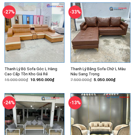
4.000.000₫.
là:
2.680.000₫.
là:
3.250.000₫.
2.100.000
-27%
-33%
Thanh Lý Bộ Sofa Góc L Hàng
Thanh Lý Băng Sofa Chữ L Màu
Cao Cấp Tồn Kho Giá Rẻ
Nâu Sang Trọng
Giá
Giá
Giá
Giá
15.000.000
₫
10.950.000
₫
7.500.000
₫
5.050.000
₫
gốc
hiện
gốc
hiện
là:
tại
là:
tại
15.000.000₫.
là:
7.500.000₫.
là:
10.950.000₫.
5.050.000
-24%
-13%