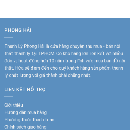
là:
tại
là:
tại
4.800.000₫.
là:
5.300.000₫.
là:
3.600.000₫.
3.450.000
PHONG HẢI
Thanh Lý Phong Hải
là cửa hàng chuyên thu mua - bán nội
thất thanh lý tại TPHCM. Có kho hàng lớn liên kết với nhiều
đơn vị, hoạt động hơn 10 năm trong lĩnh vực mua bán đồ nội
thất. Hứa sẽ đem đến cho quý khách hàng sản phẩm thanh
lý chất lượng với giá thành phải chăng nhất.
LIÊN KẾT HỖ TRỢ
Giới thiệu
Hướng dẫn mua hàng
Phương thức thanh toán
Chính sách giao hàng