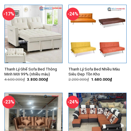
7.000.000₫.
là:
1.900.000₫.
là:
4.550.000₫.
1.600.000
-17%
-24%
Thanh Lý Ghế Sofa Bed Thông
Thanh Lý Sofa Bed Nhiều Màu
Minh Mới 99% (nhiều màu)
Siêu Đẹp Tồn Kho
Giá
Giá
Giá
Giá
4.600.000
₫
3.800.000
₫
2.200.000
₫
1.680.000
₫
gốc
hiện
gốc
hiện
là:
tại
là:
tại
4.600.000₫.
là:
2.200.000₫.
là:
3.800.000₫.
1.680.000
-23%
-24%