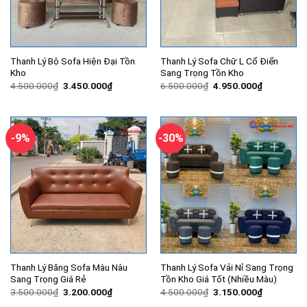
Thanh Lý Bộ Sofa Hiện Đại Tồn
Thanh Lý Sofa Chữ L Cổ Điển
Kho
Sang Trọng Tồn Kho
Giá
Giá
Giá
Giá
4.500.000
₫
3.450.000
₫
6.500.000
₫
4.950.000
₫
gốc
hiện
gốc
hiện
là:
tại
là:
tại
4.500.000₫.
là:
6.500.000₫.
là:
3.450.000₫.
4.950.000
-9%
-30%
Thanh Lý Băng Sofa Màu Nâu
Thanh Lý Sofa Vải Nỉ Sang Trọng
Sang Trọng Giá Rẻ
Tồn Kho Giá Tốt (Nhiều Màu)
Giá
Giá
Giá
Giá
3.500.000
₫
3.200.000
₫
4.500.000
₫
3.150.000
₫
gốc
hiện
gốc
hiện