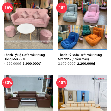
-16%
-18%
Thanh Lý Bộ Sofa Vải Nhung
Thanh Lý Sofa Lười Vải Nhung
Hồng Mới 99%
Mới 99% (nhiều màu)
Giá
Giá
Giá
Giá
4.650.000
₫
3.900.000
₫
2.670.000
₫
2.200.000
₫
gốc
hiện
gốc
hiện
là:
tại
là:
tại
4.650.000₫.
là:
2.670.000₫.
là:
3.900.000₫.
2.200.000
-30%
-18%