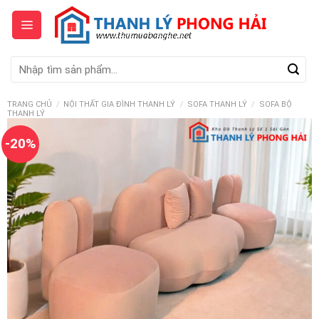
Skip
to
content
Tìm
kiếm:
TRANG CHỦ
/
NỘI THẤT GIA ĐÌNH THANH LÝ
/
SOFA THANH LÝ
/
SOFA BỘ
THANH LÝ
-20%