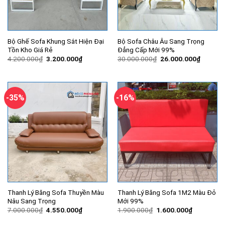
Bộ Ghế Sofa Khung Sắt Hiện Đại
Bộ Sofa Châu Âu Sang Trọng
Tồn Kho Giá Rẻ
Đẳng Cấp Mới 99%
Giá
Giá
Giá
Giá
4.200.000
₫
3.200.000
₫
30.000.000
₫
26.000.000
₫
gốc
hiện
gốc
hiện
là:
tại
là:
tại
4.200.000₫.
là:
30.000.000₫.
là:
3.200.000₫.
26.000.
-35%
-16%
Thanh Lý Băng Sofa Thuyền Màu
Thanh Lý Băng Sofa 1M2 Màu Đỏ
Nâu Sang Trọng
Mới 99%
Giá
Giá
Giá
Giá
7.000.000
₫
4.550.000
₫
1.900.000
₫
1.600.000
₫
gốc
hiện
gốc
hiện
là:
tại
là:
tại