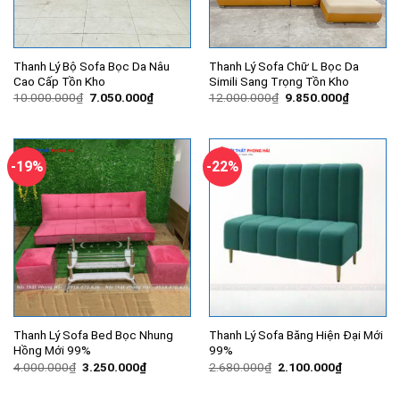
Thanh Lý Bộ Sofa Bọc Da Nâu
Thanh Lý Sofa Chữ L Bọc Da
Cao Cấp Tồn Kho
Simili Sang Trọng Tồn Kho
Giá
Giá
Giá
Giá
10.000.000
₫
7.050.000
₫
12.000.000
₫
9.850.000
₫
gốc
hiện
gốc
hiện
là:
tại
là:
tại
10.000.000₫.
là:
12.000.000₫.
là:
7.050.000₫.
9.850.00
-19%
-22%
Thanh Lý Sofa Bed Bọc Nhung
Thanh Lý Sofa Băng Hiện Đại Mới
Hồng Mới 99%
99%
Giá
Giá
Giá
Giá
4.000.000
₫
3.250.000
₫
2.680.000
₫
2.100.000
₫
gốc
hiện
gốc
hiện
là:
tại
là:
tại