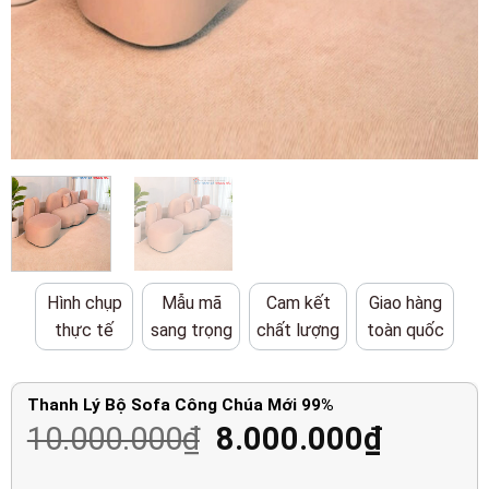
Hình chụp
Mẫu mã
Cam kết
Giao hàng
thực tế
sang trọng
chất lượng
toàn quốc
Thanh Lý Bộ Sofa Công Chúa Mới 99%
Giá
Giá
10.000.000
₫
8.000.000
₫
gốc
hiện