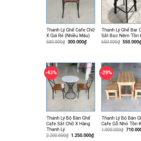
Thanh Lý Ghế Cafe Chữ
Thanh Lý Ghế Bar 
X Giá Rẻ (Nhiều Màu)
Sắt Bọc Nệm Tồn 
Giá
Giá
Giá
500.000
₫
300.000
₫
650.000
₫
550.000
gốc
hiện
gốc
là:
tại
là:
500.000₫.
là:
650.000₫
300.000₫.
-43%
-29%
Thanh Lý Bộ Bàn Ghế
Thanh Lý Bộ Bàn G
Cafe Sắt Chữ X Hàng
Cafe Gỗ Nhỏ Tồn 
Thanh Lý
Giá
1.000.000
₫
710.00
gốc
Giá
Giá
2.200.000
₫
1.250.000
₫
là:
gốc
hiện