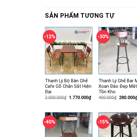
SẢN PHẨM TƯƠNG TỰ
-12%
-30%
Thanh Lý Bộ Bàn Ghế
Thanh Lý Ghế Bar 
Cafe Gỗ Chân Sắt Hiện
Xoan Đào Đẹp Mắt
Đại
Tồn Kho
Giá
Giá
Giá
2.000.000
₫
1.770.000
₫
400.000
₫
280.000
gốc
hiện
gốc
là:
tại
là:
2.000.000₫.
là:
400.000₫
1.770.000₫.
-40%
-15%