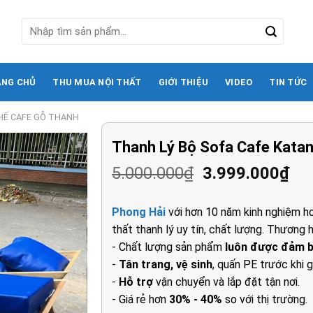
Tìm
kiếm:
ANG CHỦ
THU MUA NỘI THẤT
GIỚI THIỆU
VIDEO
TIN TỨC
HẾ CAFE GỖ THANH
Thanh Lý Bộ Sofa Cafe Kata
Giá
Gi
5.000.000
₫
3.999.000
₫
gốc
hi
là:
tại
Phong Hải
với hơn 10 năm kinh nghiệm ho
5.000.000₫.
là:
thất thanh lý uy tín, chất lượng. Thương h
3.9
- Chất lượng sản phẩm
luôn được đảm 
-
Tân trang, vệ sinh
, quấn PE trước khi g
-
Hỗ trợ
vận chuyển và lắp đặt tận nơi.
- Giá rẻ hơn
30% - 40%
so với thị trường.