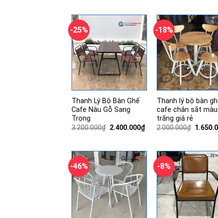
1.000.0
là:
tại
2.200.000₫.
là:
1.250.000₫.
-25%
-18%
Thanh Lý Bộ Bàn Ghế
Thanh lý bộ bàn gh
Cafe Nâu Gỗ Sang
cafe chân sắt màu
Trọng
trắng giá rẻ
Giá
Giá
Giá
3.200.000
₫
2.400.000
₫
2.000.000
₫
1.650.
gốc
hiện
gốc
là:
tại
là:
3.200.000₫.
là:
2.000.0
2.400.000₫.
-46%
-8%