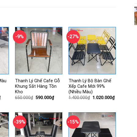
-9%
-27%
Màu
Thanh Lý Ghế Cafe Gỗ
Thanh Lý Bộ Bàn Ghế
Khung Sắt Hàng Tồn
Xếp Cafe Mới 99%
Kho
(Nhiều Màu)
Giá
Giá
Giá
Giá
Giá
₫
650.000
₫
590.000
₫
1.400.000
₫
1.020.000
₫
hiện
gốc
hiện
gốc
hiện
tại
là:
tại
là:
tại
.
là:
650.000₫.
là:
1.400.000₫.
là:
280.000₫.
590.000₫.
1.020.000₫.
-39%
-15%