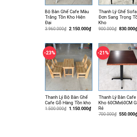
Bộ Bàn Ghế Cafe Màu
Thanh Lý Ghế Sofa
Trắng Tồn Kho Hiện
Đơn Sang Trọng T
Đại
Kho
Giá
Giá
Giá
3.960.000
₫
2.150.000
₫
900.000
₫
830.000
gốc
hiện
gốc
là:
tại
là:
3.960.000₫.
là:
900.000₫
2.150.000₫.
-23%
-21%
Thanh Lý Bộ Bàn Ghế
Thanh Lý Bàn Cafe
Cafe Gỗ Hàng Tồn kho
Kho 60CMx60CM G
Rẻ
Giá
Giá
1.500.000
₫
1.150.000
₫
gốc
hiện
Giá
700.000
₫
550.000
là:
tại
gốc
1.500.000₫.
là:
là:
1.150.000₫.
700.000₫