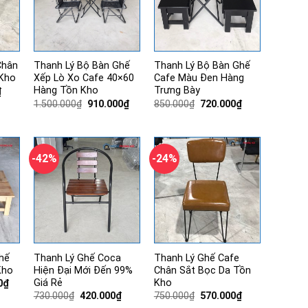
Chân
Thanh Lý Bộ Bàn Ghế
Thanh Lý Bộ Bàn Ghế
Kho
Xếp Lò Xo Cafe 40×60
Cafe Màu Đen Hàng
Hàng Tồn Kho
Trưng Bày
Giá
₫
hiện
Giá
Giá
Giá
Giá
1.500.000
₫
910.000
₫
850.000
₫
720.000
₫
tại
gốc
hiện
gốc
hiện
.
là:
là:
tại
là:
tại
550.000₫.
1.500.000₫.
là:
850.000₫.
là:
910.000₫.
720.000₫.
-42%
-24%
hế
Thanh Lý Ghế Coca
Thanh Lý Ghế Cafe
Kho
Hiện Đại Mới Đến 99%
Chân Sắt Bọc Da Tồn
Giá Rẻ
Kho
Giá
0
₫
hiện
Giá
Giá
Giá
Giá
730.000
₫
420.000
₫
750.000
₫
570.000
₫
tại
gốc
hiện
gốc
hiện