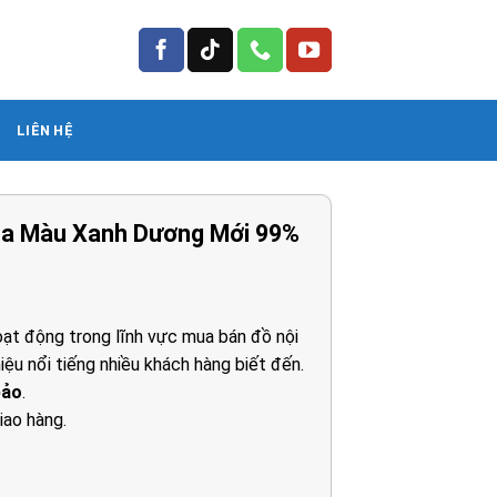
LIÊN HỆ
na Màu Xanh Dương Mới 99%
á
ện
ạt động trong lĩnh vực mua bán đồ nội
iệu nổi tiếng nhiều khách hàng biết đến.
99.000₫.
bảo
.
iao hàng.