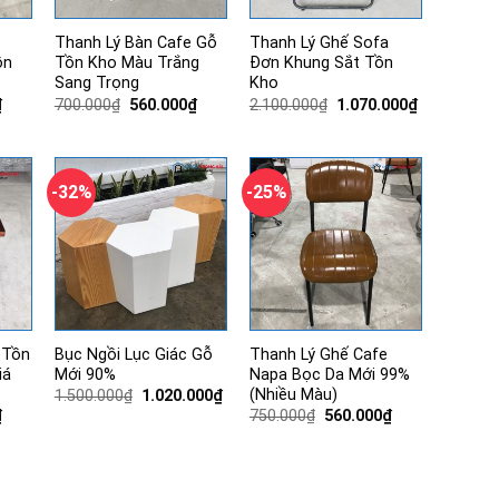
Thanh Lý Bàn Cafe Gỗ
Thanh Lý Ghế Sofa
ồn
Tồn Kho Màu Trắng
Đơn Khung Sắt Tồn
Sang Trọng
Kho
Giá
Giá
Giá
Giá
Giá
₫
700.000
₫
560.000
₫
2.100.000
₫
1.070.000
₫
hiện
gốc
hiện
gốc
hiện
tại
là:
tại
là:
tại
.
là:
700.000₫.
là:
2.100.000₫.
là:
830.000₫.
560.000₫.
1.070.000₫.
-32%
-25%
 Tồn
Bục Ngồi Lục Giác Gỗ
Thanh Lý Ghế Cafe
iá
Mới 90%
Napa Bọc Da Mới 99%
(Nhiều Màu)
Giá
Giá
1.500.000
₫
1.020.000
₫
gốc
hiện
Giá
Giá
Giá
₫
750.000
₫
560.000
₫
là:
tại
hiện
gốc
hiện
1.500.000₫.
là:
tại
là:
tại
1.020.000₫.
.
là:
750.000₫.
là:
550.000₫.
560.000₫.