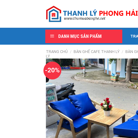
Skip
to
content
DANH MỤC SẢN PHẨM
TR
TRANG CHỦ
/
BÀN GHẾ CAFE THANH LÝ
/
BÀN G
LÝ
-20%