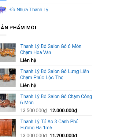
Đồ Nhựa Thanh Lý
SẢN PHẨM MỚI
Thanh Lý Bộ Salon Gỗ 6 Món
Chạm Hoa Văn
Liên hệ
Thanh Lý Bộ Salon Gỗ Lưng Liền
Chạm Phúc Lộc Thọ
Liên hệ
Thanh Lý Bộ Salon Gỗ Chạm Công
6 Món
Giá
Giá
13.500.000
₫
12.000.000
₫
gốc
hiện
Thanh Lý Tủ Áo 3 Cánh Phủ
là:
tại
Hương Đá 1m6
13.500.000₫.
là:
Giá
Giá
13.000.000
₫
11.200.000
₫
12.000.000₫.