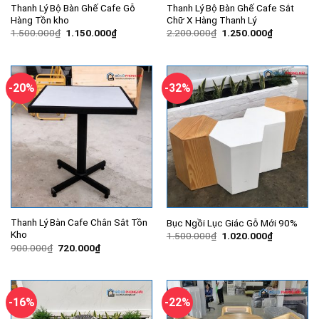
Thanh Lý Bộ Bàn Ghế Cafe Gỗ
Thanh Lý Bộ Bàn Ghế Cafe Sắt
Hàng Tồn kho
Chữ X Hàng Thanh Lý
Giá
Giá
Giá
Giá
1.500.000
₫
1.150.000
₫
2.200.000
₫
1.250.000
₫
gốc
hiện
gốc
hiện
là:
tại
là:
tại
1.500.000₫.
là:
2.200.000₫.
là:
1.150.000₫.
1.250.000
-20%
-32%
Thanh Lý Bàn Cafe Chân Sắt Tồn
Bục Ngồi Lục Giác Gỗ Mới 90%
Kho
Giá
Giá
1.500.000
₫
1.020.000
₫
gốc
hiện
Giá
Giá
900.000
₫
720.000
₫
là:
tại
gốc
hiện
1.500.000₫.
là:
là:
tại
1.020.000
900.000₫.
là:
720.000₫.
-16%
-22%