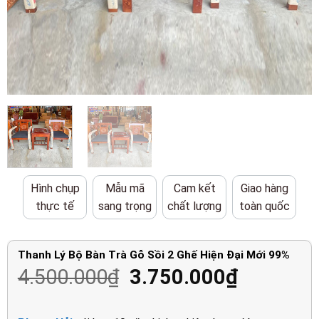
Hình chụp
Mẫu mã
Cam kết
Giao hàng
thực tế
sang trọng
chất lượng
toàn quốc
Thanh Lý Bộ Bàn Trà Gỗ Sồi 2 Ghế Hiện Đại Mới 99%
Giá
Giá
4.500.000
₫
3.750.000
₫
gốc
hiện
là:
tại