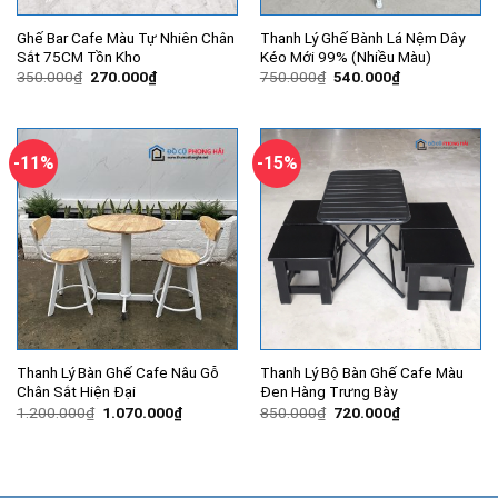
Ghế Bar Cafe Màu Tự Nhiên Chân
Thanh Lý Ghế Bành Lá Nệm Dây
Sắt 75CM Tồn Kho
Kéo Mới 99% (Nhiều Màu)
Giá
Giá
Giá
Giá
350.000
₫
270.000
₫
750.000
₫
540.000
₫
gốc
hiện
gốc
hiện
là:
tại
là:
tại
350.000₫.
là:
750.000₫.
là:
270.000₫.
540.000₫.
-11%
-15%
Thanh Lý Bàn Ghế Cafe Nâu Gỗ
Thanh Lý Bộ Bàn Ghế Cafe Màu
Chân Sắt Hiện Đại
Đen Hàng Trưng Bày
Giá
Giá
Giá
Giá
1.200.000
₫
1.070.000
₫
850.000
₫
720.000
₫
gốc
hiện
gốc
hiện
là:
tại
là:
tại
1.200.000₫.
là:
850.000₫.
là:
1.070.000₫.
720.000₫.