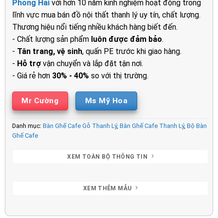
Phong Hải
với hơn 10 năm kinh nghiệm hoạt động trong
4.500.000₫.
là:
lĩnh vực mua bán đồ nội thất thanh lý uy tín, chất lượng.
3.750.00
Thương hiệu nổi tiếng nhiều khách hàng biết đến.
- Chất lượng sản phẩm
luôn được đảm bảo
.
-
Tân trang, vệ sinh
, quấn PE trước khi giao hàng.
-
Hỗ trợ
vận chuyển và lắp đặt tận nơi.
- Giá rẻ hơn
30% - 40%
so với thị trường.
Mr Cường
Ms Mỹ Hoa
Danh mục:
Bàn Ghế Cafe Gỗ Thanh Lý
,
Bàn Ghế Cafe Thanh Lý
,
Bộ Bàn
Ghế Cafe
XEM TOÀN BỘ THÔNG TIN
XEM THÊM MẪU