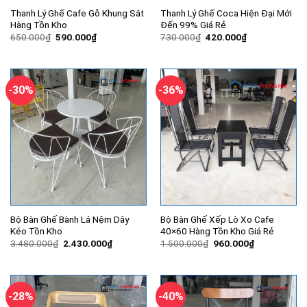
Thanh Lý Ghế Cafe Gỗ Khung Sắt
Thanh Lý Ghế Coca Hiện Đại Mới
Hàng Tồn Kho
Đến 99% Giá Rẻ
Giá
Giá
Giá
Giá
650.000
₫
590.000
₫
730.000
₫
420.000
₫
gốc
hiện
gốc
hiện
là:
tại
là:
tại
650.000₫.
là:
730.000₫.
là:
590.000₫.
420.000₫.
-30%
-36%
Bộ Bàn Ghế Bành Lá Nệm Dây
Bộ Bàn Ghế Xếp Lò Xo Cafe
Kéo Tồn Kho
40×60 Hàng Tồn Kho Giá Rẻ
Giá
Giá
Giá
Giá
3.480.000
₫
2.430.000
₫
1.500.000
₫
960.000
₫
gốc
hiện
gốc
hiện
là:
tại
là:
tại
3.480.000₫.
là:
1.500.000₫.
là:
2.430.000₫.
960.000₫.
-28%
-40%