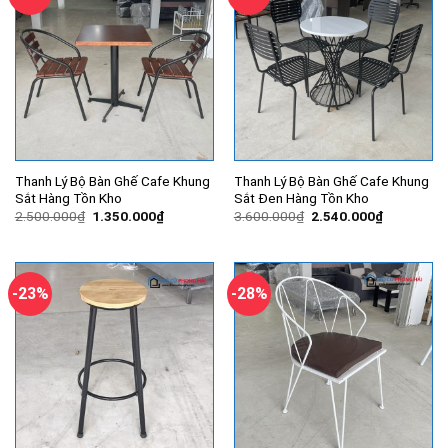
Thanh Lý Bộ Bàn Ghế Cafe Khung
Thanh Lý Bộ Bàn Ghế Cafe Khung
Sắt Hàng Tồn Kho
Sắt Đen Hàng Tồn Kho
Giá
Giá
Giá
Giá
2.500.000
₫
1.350.000
₫
3.600.000
₫
2.540.000
₫
gốc
hiện
gốc
hiện
là:
tại
là:
tại
2.500.000₫.
là:
3.600.000₫.
là:
1.350.000₫.
2.540.000
-23%
-28%