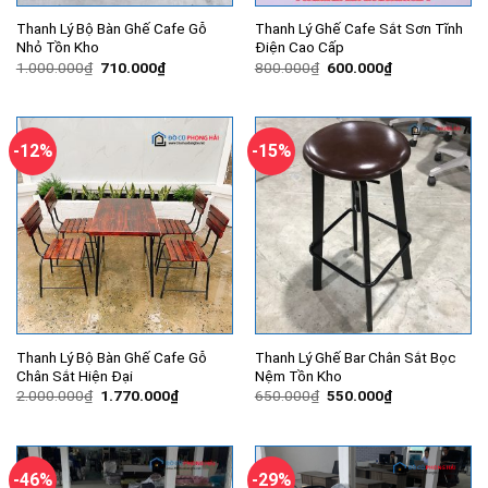
Thanh Lý Bộ Bàn Ghế Cafe Gỗ
Thanh Lý Ghế Cafe Sắt Sơn Tĩnh
Nhỏ Tồn Kho
Điện Cao Cấp
Giá
Giá
Giá
Giá
1.000.000
₫
710.000
₫
800.000
₫
600.000
₫
gốc
hiện
gốc
hiện
là:
tại
là:
tại
1.000.000₫.
là:
800.000₫.
là:
710.000₫.
600.000₫.
-12%
-15%
Thanh Lý Bộ Bàn Ghế Cafe Gỗ
Thanh Lý Ghế Bar Chân Sắt Bọc
Chân Sắt Hiện Đại
Nệm Tồn Kho
Giá
Giá
Giá
Giá
2.000.000
₫
1.770.000
₫
650.000
₫
550.000
₫
gốc
hiện
gốc
hiện
là:
tại
là:
tại
2.000.000₫.
là:
650.000₫.
là:
1.770.000₫.
550.000₫.
-46%
-29%