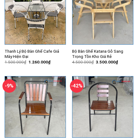
Thanh Lý Bộ Bàn Ghế Cafe Giả
Bộ Bàn Ghế Katana Gỗ Sang
Mây Hiện Đại
Trọng Tồn Kho Giá Rẻ
Giá
Giá
Giá
Giá
1.500.000
₫
1.260.000
₫
4.500.000
₫
3.500.000
₫
gốc
hiện
gốc
hiện
là:
tại
là:
tại
1.500.000₫.
là:
4.500.000₫.
là:
1.260.000₫.
3.500.000
-9%
-42%