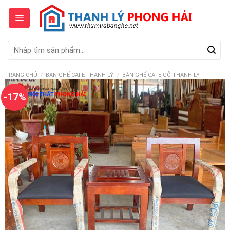
Skip
to
content
Tìm
kiếm:
TRANG CHỦ
/
BÀN GHẾ CAFE THANH LÝ
/
BÀN GHẾ CAFE GỖ THANH LÝ
-17%