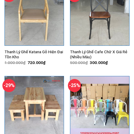
Thanh Lý Ghế Katana Gỗ Hiện Đại
Thanh Lý Ghế Cafe Chữ X Giá Rẻ
Tồn Kho
(Nhiều Màu)
Giá
Giá
Giá
Giá
1.000.000
₫
720.000
₫
500.000
₫
300.000
₫
gốc
hiện
gốc
hiện
là:
tại
là:
tại
1.000.000₫.
là:
500.000₫.
là:
720.000₫.
300.000₫.
-29%
-25%