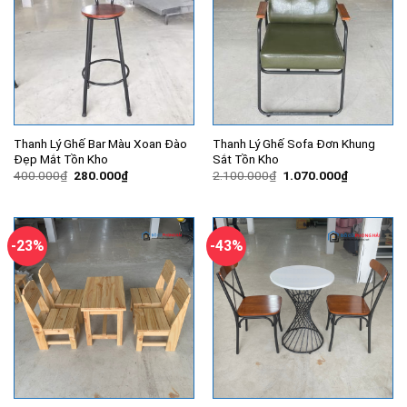
Thanh Lý Ghế Bar Màu Xoan Đào
Thanh Lý Ghế Sofa Đơn Khung
Đẹp Mắt Tồn Kho
Sắt Tồn Kho
Giá
Giá
Giá
Giá
400.000
₫
280.000
₫
2.100.000
₫
1.070.000
₫
gốc
hiện
gốc
hiện
là:
tại
là:
tại
400.000₫.
là:
2.100.000₫.
là:
280.000₫.
1.070.000
-23%
-43%