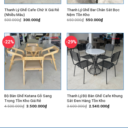
Thanh Lý Ghế Cafe Chữ X Giá Rẻ
Thanh Lý Ghế Bar Chân Sắt Bọc
(Nhiều Màu)
Nệm Tồn Kho
Giá
Giá
Giá
Giá
500.000
₫
300.000
₫
650.000
₫
550.000
₫
gốc
hiện
gốc
hiện
là:
tại
là:
tại
500.000₫.
là:
650.000₫.
là:
300.000₫.
550.000₫.
-22%
-29%
Bộ Bàn Ghế Katana Gỗ Sang
Thanh Lý Bộ Bàn Ghế Cafe Khung
Trọng Tồn Kho Giá Rẻ
Sắt Đen Hàng Tồn Kho
Giá
Giá
Giá
Giá
4.500.000
₫
3.500.000
₫
3.600.000
₫
2.540.000
₫
gốc
hiện
gốc
hiện
là:
tại
là:
tại
4.500.000₫.
là:
3.600.000₫.
là:
3.500.000₫.
2.540.000