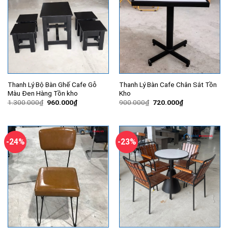
Thanh Lý Bộ Bàn Ghế Cafe Gỗ
Thanh Lý Bàn Cafe Chân Sắt Tồn
Màu Đen Hàng Tồn kho
Kho
Giá
Giá
Giá
Giá
1.300.000
₫
960.000
₫
900.000
₫
720.000
₫
gốc
hiện
gốc
hiện
là:
tại
là:
tại
1.300.000₫.
là:
900.000₫.
là:
960.000₫.
720.000₫.
-24%
-23%