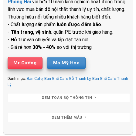
Phong Hải
với hơn 10 năm kinh nghiệm hoạt động trong
600.000₫.
là:
lĩnh vực mua bán đồ nội thất thanh lý uy tín, chất lượng.
550.000₫.
Thương hiệu nổi tiếng nhiều khách hàng biết đến.
- Chất lượng sản phẩm
luôn được đảm bảo
.
-
Tân trang, vệ sinh
, quấn PE trước khi giao hàng.
-
Hỗ trợ
vận chuyển và lắp đặt tận nơi.
- Giá rẻ hơn
30% - 40%
so với thị trường.
Mr Cường
Ms Mỹ Hoa
Danh mục:
Bàn Cafe
,
Bàn Ghế Cafe Gỗ Thanh Lý
,
Bàn Ghế Cafe Thanh
Lý
XEM TOÀN BỘ THÔNG TIN
XEM THÊM MẪU