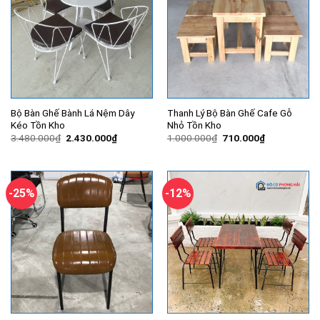
Bộ Bàn Ghế Bành Lá Nệm Dây
Thanh Lý Bộ Bàn Ghế Cafe Gỗ
Kéo Tồn Kho
Nhỏ Tồn Kho
Giá
Giá
Giá
Giá
3.480.000
₫
2.430.000
₫
1.000.000
₫
710.000
₫
gốc
hiện
gốc
hiện
là:
tại
là:
tại
3.480.000₫.
là:
1.000.000₫.
là:
2.430.000₫.
710.000₫.
-25%
-12%