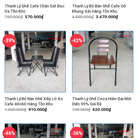
Thanh Lý Ghế Cafe Chân Sắt Bọc
Thanh Lý Bộ Bàn Ghế Cafe Gỗ
Da Tồn Kho
Khung Sắt Hàng Tồn Kho
Giá
Giá
Giá
Giá
750.000
₫
570.000
₫
4.500.000
₫
3.470.000
₫
gốc
hiện
gốc
hiện
là:
tại
là:
tại
750.000₫.
là:
4.500.000₫.
là:
570.000₫.
3.470.000
-39%
-42%
Thanh Lý Bộ Bàn Ghế Xếp Lò Xo
Thanh Lý Ghế Coca Hiện Đại Mới
Cafe 40×60 Hàng Tồn Kho
Đến 99% Giá Rẻ
Giá
Giá
Giá
Giá
1.500.000
₫
910.000
₫
730.000
₫
420.000
₫
gốc
hiện
gốc
hiện
là:
tại
là:
tại
1.500.000₫.
là:
730.000₫.
là:
910.000₫.
420.000₫.
-46%
-36%