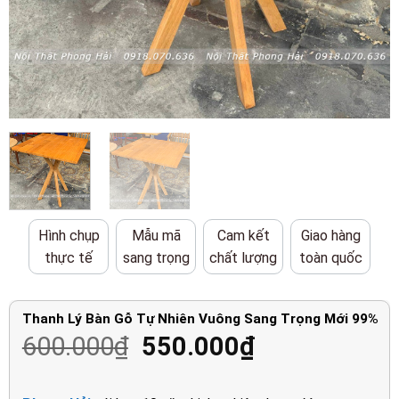
Hình chụp
Mẫu mã
Cam kết
Giao hàng
thực tế
sang trọng
chất lượng
toàn quốc
Thanh Lý Bàn Gỗ Tự Nhiên Vuông Sang Trọng Mới 99%
Giá
Giá
600.000
₫
550.000
₫
gốc
hiện
là:
tại