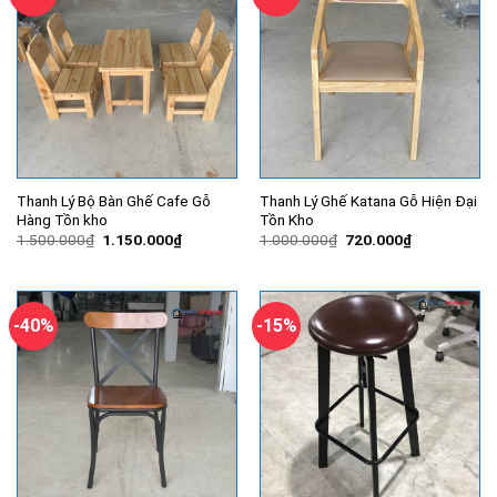
Thanh Lý Bộ Bàn Ghế Cafe Gỗ
Thanh Lý Ghế Katana Gỗ Hiện Đại
Hàng Tồn kho
Tồn Kho
Giá
Giá
Giá
Giá
1.500.000
₫
1.150.000
₫
1.000.000
₫
720.000
₫
gốc
hiện
gốc
hiện
là:
tại
là:
tại
1.500.000₫.
là:
1.000.000₫.
là:
1.150.000₫.
720.000₫.
-40%
-15%