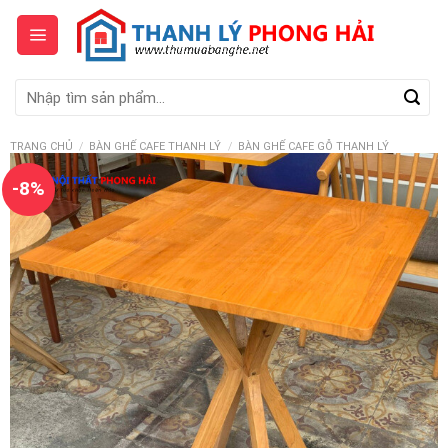
Skip
to
content
Tìm
kiếm:
TRANG CHỦ
/
BÀN GHẾ CAFE THANH LÝ
/
BÀN GHẾ CAFE GỖ THANH LÝ
-8%