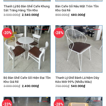
Thanh Lý Bộ Bàn Ghế Cafe Khung
Bàn Cafe Gỗ Nâu Mặt Tròn Tồn
Sắt Trắng Hàng Tồn Kho
Kho Giá Rẻ
Giá
Giá
Giá
Giá
3.500.000
₫
2.540.000
₫
800.000
₫
680.000
₫
gốc
hiện
gốc
hiện
là:
tại
là:
tại
3.500.000₫.
là:
800.000₫.
là:
2.540.000₫.
680.000₫.
-20%
-28%
Bộ Bàn Ghế Cafe Gỗ Hiện Đại Tồn
Thanh Lý Ghế Bành Lá Nệm Dây
Kho Giá Rẻ
Kéo Mới 99% (Nhiều Màu)
Giá
Giá
Giá
Giá
3.000.000
₫
2.400.000
₫
750.000
₫
540.000
₫
gốc
hiện
gốc
hiện
là:
tại
là:
tại
3.000.000₫.
là:
750.000₫.
là:
2.400.000₫.
540.000₫.
-23%
-28%