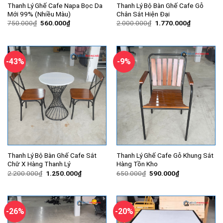
Thanh Lý Ghế Cafe Napa Bọc Da
Thanh Lý Bộ Bàn Ghế Cafe Gỗ
Mới 99% (Nhiều Màu)
Chân Sắt Hiện Đại
Giá
Giá
Giá
Giá
750.000
₫
560.000
₫
2.000.000
₫
1.770.000
₫
gốc
hiện
gốc
hiện
là:
tại
là:
tại
750.000₫.
là:
2.000.000₫.
là:
560.000₫.
1.770.000
-43%
-9%
Thanh Lý Bộ Bàn Ghế Cafe Sắt
Thanh Lý Ghế Cafe Gỗ Khung Sắt
Chữ X Hàng Thanh Lý
Hàng Tồn Kho
Giá
Giá
Giá
Giá
2.200.000
₫
1.250.000
₫
650.000
₫
590.000
₫
gốc
hiện
gốc
hiện
là:
tại
là:
tại
2.200.000₫.
là:
650.000₫.
là:
1.250.000₫.
590.000₫.
-26%
-20%