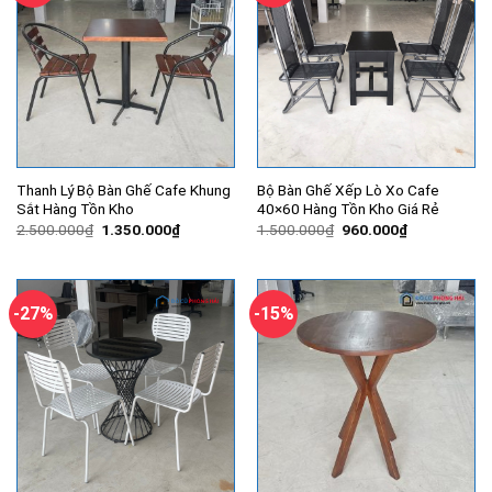
Thanh Lý Bộ Bàn Ghế Cafe Khung
Bộ Bàn Ghế Xếp Lò Xo Cafe
Sắt Hàng Tồn Kho
40×60 Hàng Tồn Kho Giá Rẻ
Giá
Giá
Giá
Giá
2.500.000
₫
1.350.000
₫
1.500.000
₫
960.000
₫
gốc
hiện
gốc
hiện
là:
tại
là:
tại
2.500.000₫.
là:
1.500.000₫.
là:
1.350.000₫.
960.000₫.
-27%
-15%