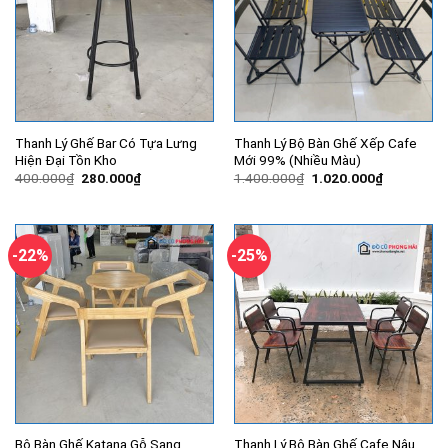
Thanh Lý Ghế Bar Có Tựa Lưng
Thanh Lý Bộ Bàn Ghế Xếp Cafe
Hiện Đại Tồn Kho
Mới 99% (Nhiều Màu)
Giá
Giá
Giá
Giá
400.000
₫
280.000
₫
1.400.000
₫
1.020.000
₫
gốc
hiện
gốc
hiện
là:
tại
là:
tại
400.000₫.
là:
1.400.000₫.
là:
280.000₫.
1.020.000
-22%
-25%
Bộ Bàn Ghế Katana Gỗ Sang
Thanh Lý Bộ Bàn Ghế Cafe Nâu