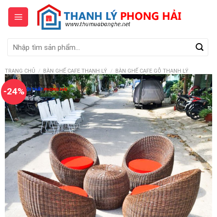
Skip
to
content
Tìm
kiếm:
TRANG CHỦ
/
BÀN GHẾ CAFE THANH LÝ
/
BÀN GHẾ CAFE GỖ THANH LÝ
-24%