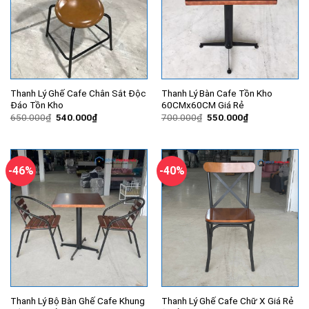
Thanh Lý Ghế Cafe Chân Sắt Độc
Thanh Lý Bàn Cafe Tồn Kho
Đáo Tồn Kho
60CMx60CM Giá Rẻ
Giá
Giá
Giá
Giá
650.000
₫
540.000
₫
700.000
₫
550.000
₫
gốc
hiện
gốc
hiện
là:
tại
là:
tại
650.000₫.
là:
700.000₫.
là:
540.000₫.
550.000₫.
-46%
-40%
Thanh Lý Bộ Bàn Ghế Cafe Khung
Thanh Lý Ghế Cafe Chữ X Giá Rẻ