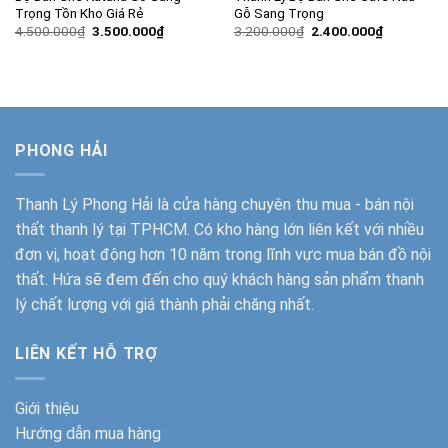
Trọng Tồn Kho Giá Rẻ
Gỗ Sang Trọng
Giá
Giá
Giá
Giá
4.500.000
₫
3.500.000
₫
3.200.000
₫
2.400.000
₫
gốc
hiện
gốc
hiện
là:
tại
là:
tại
4.500.000₫.
là:
3.200.000₫.
là:
3.500.000₫.
2.400.000
PHONG HẢI
Thanh Lý Phong Hải
là cửa hàng chuyên thu mua - bán nội
thất thanh lý tại TPHCM. Có kho hàng lớn liên kết với nhiều
đơn vị, hoạt động hơn 10 năm trong lĩnh vực mua bán đồ nội
thất. Hứa sẽ đem đến cho quý khách hàng sản phẩm thanh
lý chất lượng với giá thành phải chăng nhất.
LIÊN KẾT HỖ TRỢ
Giới thiệu
Hướng dẫn mua hàng