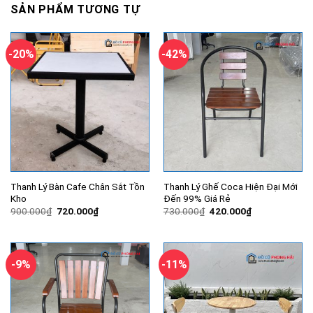
SẢN PHẨM TƯƠNG TỰ
-20%
-42%
Thanh Lý Bàn Cafe Chân Sắt Tồn
Thanh Lý Ghế Coca Hiện Đại Mới
Kho
Đến 99% Giá Rẻ
Giá
Giá
Giá
Giá
900.000
₫
720.000
₫
730.000
₫
420.000
₫
gốc
hiện
gốc
hiện
là:
tại
là:
tại
900.000₫.
là:
730.000₫.
là:
720.000₫.
420.000₫.
-9%
-11%