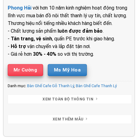
là:
tại
Phong Hải
với hơn 10 năm kinh nghiệm hoạt động trong
8.500.000₫.
là:
lĩnh vực mua bán đồ nội thất thanh lý uy tín, chất lượng.
6.500.00
Thương hiệu nổi tiếng nhiều khách hàng biết đến.
- Chất lượng sản phẩm
luôn được đảm bảo
.
-
Tân trang, vệ sinh
, quấn PE trước khi giao hàng.
-
Hỗ trợ
vận chuyển và lắp đặt tận nơi.
- Giá rẻ hơn
30% - 40%
so với thị trường.
Mr Cường
Ms Mỹ Hoa
Danh mục:
Bàn Ghế Cafe Gỗ Thanh Lý
,
Bàn Ghế Cafe Thanh Lý
XEM TOÀN BỘ THÔNG TIN
XEM THÊM MẪU