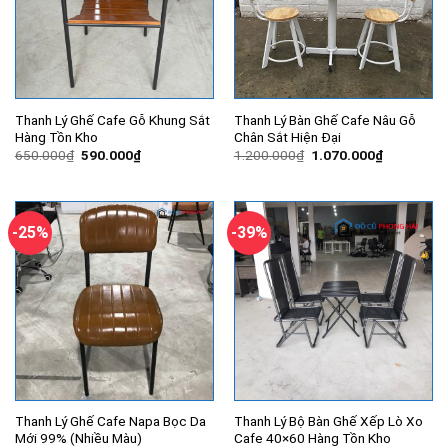
Thanh Lý Ghế Cafe Gỗ Khung Sắt
Thanh Lý Bàn Ghế Cafe Nâu Gỗ
Hàng Tồn Kho
Chân Sắt Hiện Đại
Giá
Giá
Giá
Giá
650.000
₫
590.000
₫
1.200.000
₫
1.070.000
₫
gốc
hiện
gốc
hiện
là:
tại
là:
tại
650.000₫.
là:
1.200.000₫.
là:
590.000₫.
1.070.000
-25%
-39%
Thanh Lý Ghế Cafe Napa Bọc Da
Thanh Lý Bộ Bàn Ghế Xếp Lò Xo
Mới 99% (Nhiều Màu)
Cafe 40×60 Hàng Tồn Kho