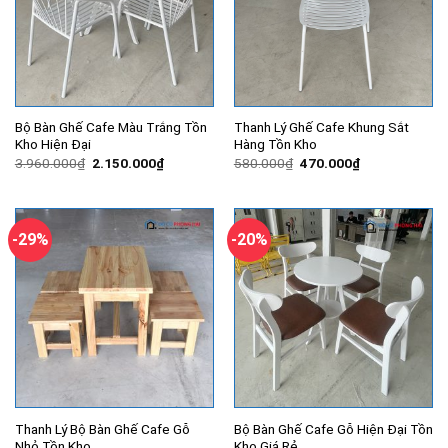
Bộ Bàn Ghế Cafe Màu Trắng Tồn
Thanh Lý Ghế Cafe Khung Sắt
Kho Hiện Đại
Hàng Tồn Kho
Giá
Giá
Giá
Giá
3.960.000
₫
2.150.000
₫
580.000
₫
470.000
₫
gốc
hiện
gốc
hiện
là:
tại
là:
tại
3.960.000₫.
là:
580.000₫.
là:
2.150.000₫.
470.000₫.
-29%
-20%
Thanh Lý Bộ Bàn Ghế Cafe Gỗ
Bộ Bàn Ghế Cafe Gỗ Hiện Đại Tồn
Nhỏ Tồn Kho
Kho Giá Rẻ