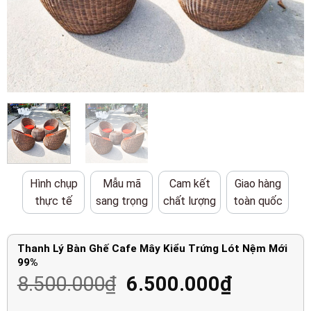
Hình chụp
Mẫu mã
Cam kết
Giao hàng
thực tế
sang trọng
chất lượng
toàn quốc
Thanh Lý Bàn Ghế Cafe Mây Kiểu Trứng Lót Nệm Mới
99%
Giá
Giá
8.500.000
₫
6.500.000
₫
gốc
hiện