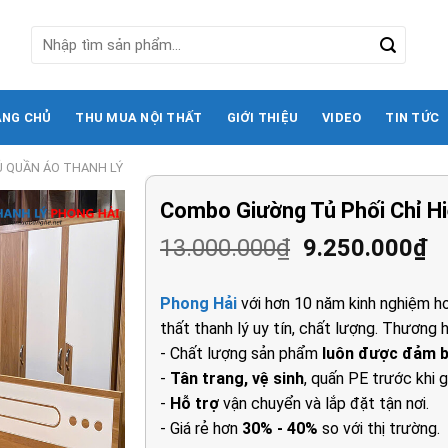
Tìm
kiếm:
ANG CHỦ
THU MUA NỘI THẤT
GIỚI THIỆU
VIDEO
TIN TỨC
Ủ QUẦN ÁO THANH LÝ
Combo Giường Tủ Phối Chỉ Hi
Giá
G
13.000.000
₫
9.250.000
₫
gốc
h
là:
tạ
Phong Hải
với hơn 10 năm kinh nghiệm ho
13.000.000₫.
là
thất thanh lý uy tín, chất lượng. Thương h
9
- Chất lượng sản phẩm
luôn được đảm 
-
Tân trang, vệ sinh
, quấn PE trước khi g
-
Hỗ trợ
vận chuyển và lắp đặt tận nơi.
- Giá rẻ hơn
30% - 40%
so với thị trường.