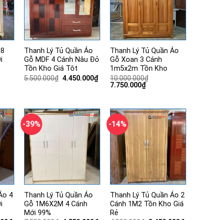
m8
Thanh Lý Tủ Quần Áo
Thanh Lý Tủ Quần Áo
i
Gỗ MDF 4 Cánh Nâu Đỏ
Gỗ Xoan 3 Cánh
Tồn Kho Giá Tôt
1m5x2m Tồn Kho
Giá
Giá
5.500.000
₫
4.450.000
₫
10.000.000
₫
gốc
hiện
Giá
Giá
7.750.000
₫
là:
tại
gốc
hiện
5.500.000₫.
là:
là:
tại
4.450.000₫.
10.000.000₫.
là:
0₫.
7.750.000₫.
-39%
-14%
Áo 4
Thanh Lý Tủ Quần Áo
Thanh Lý Tủ Quần Áo 2
i
Gỗ 1M6X2M 4 Cánh
Cánh 1M2 Tồn Kho Giá
Mới 99%
Rẻ