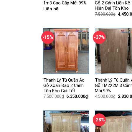
1m8 Cao Cấp Mới 99%
Gỗ 2 Cánh Liền Kệ
Hiện Đại Tồn Kho
Liên hệ
Giá
7.500.000
₫
4.450.
gốc
là:
7.500.0
-15%
-37%
Thanh Lý Tủ Quần Áo
Thanh Lý Tủ Quần 
Gỗ Xoan Đào 2 Cánh
Gỗ 1M2X2M 3 Cán
Tồn Kho Giá Tốt
Mới 99%
Giá
Giá
Giá
7.500.000
₫
6.350.000
₫
4.500.000
₫
2.830.
gốc
hiện
gốc
là:
tại
là:
7.500.000₫.
là:
4.500.0
6.350.000₫.
-28%