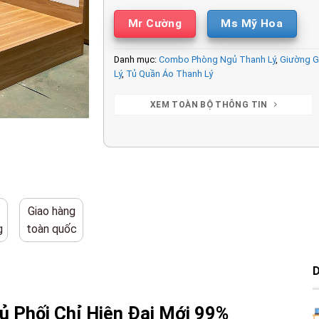
Mr Cường
Ms Mỹ Hoa
Danh mục:
Combo Phòng Ngủ Thanh Lý
,
Giường G
Lý
,
Tủ Quần Áo Thanh Lý
XEM TOÀN BỘ THÔNG TIN
Giao hàng
g
toàn quốc
 Phối Chỉ Hiện Đại Mới 99%