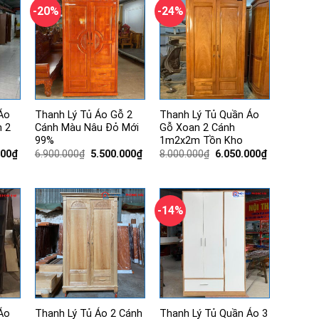
-20%
-24%
Áo
Thanh Lý Tủ Áo Gỗ 2
Thanh Lý Tủ Quần Áo
 2
Cánh Màu Nâu Đỏ Mới
Gỗ Xoan 2 Cánh
99%
1m2x2m Tồn Kho
Giá
Giá
Giá
Giá
Giá
000
₫
6.900.000
₫
5.500.000
₫
8.000.000
₫
6.050.000
₫
hiện
gốc
hiện
gốc
hiện
tại
là:
tại
là:
tại
00₫.
là:
6.900.000₫.
là:
8.000.000₫.
là:
3.250.000₫.
5.500.000₫.
6.050.000₫.
-14%
Áo
Thanh Lý Tủ Áo 2 Cánh
Thanh Lý Tủ Quần Áo 3