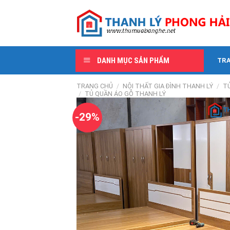
Skip
to
content
DANH MỤC SẢN PHẨM
TR
TRANG CHỦ
/
NỘI THẤT GIA ĐÌNH THANH LÝ
/
T
/
TỦ QUẦN ÁO GỖ THANH LÝ
-29%