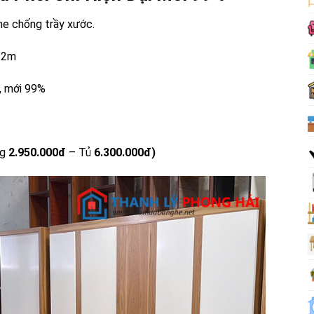
ne chống trầy xước.
x 2m
, mới 99%
g
2.950.000đ
– Tủ
6.300.000đ)