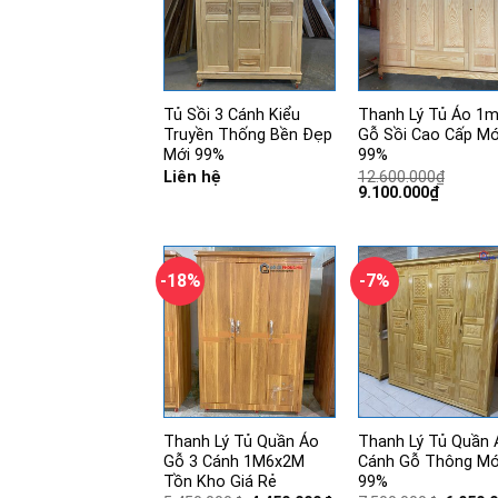
Tủ Sồi 3 Cánh Kiểu
Thanh Lý Tủ Áo 1
Truyền Thống Bền Đẹp
Gỗ Sồi Cao Cấp Mớ
Mới 99%
99%
Liên hệ
12.600.000
₫
Giá
Giá
9.100.000
₫
gốc
hiện
là:
tại
12.600.000₫.
là:
9.100.00
-18%
-7%
Thanh Lý Tủ Quần Áo
Thanh Lý Tủ Quần 
Gỗ 3 Cánh 1M6x2M
Cánh Gỗ Thông Mớ
Tồn Kho Giá Rẻ
99%