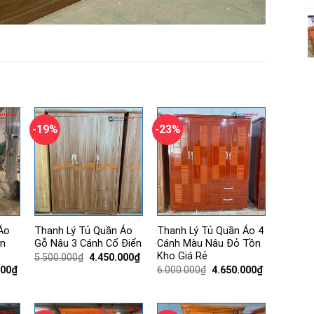
-19%
-23%
Áo
Thanh Lý Tủ Quần Áo
Thanh Lý Tủ Quần Áo 4
ện
Gỗ Nâu 3 Cánh Cổ Điển
Cánh Màu Nâu Đỏ Tồn
Kho Giá Rẻ
Giá
Giá
5.500.000
₫
4.450.000
₫
gốc
hiện
Giá
Giá
Giá
000
₫
6.000.000
₫
4.650.000
₫
là:
tại
hiện
gốc
hiện
5.500.000₫.
là:
tại
là:
tại
4.450.000₫.
00₫.
là:
6.000.000₫.
là:
3.550.000₫.
4.650.000₫.