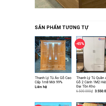
SẢN PHẨM TƯƠNG TỰ
-45%
Thanh Lý Tủ Áo Gỗ Cao
Thanh Lý Tủ Quần 
Cấp 1m8 Mới 99%
Gỗ 2 Cánh 1M2 Hi
Đại Tồn Kho
Liên hệ
Giá
6.500.000
₫
3.550.
gốc
là:
6.500.0