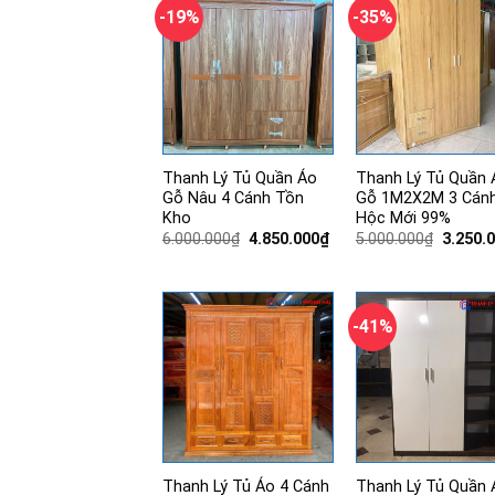
-19%
-35%
Thanh Lý Tủ Quần Áo
Thanh Lý Tủ Quần 
Gỗ Nâu 4 Cánh Tồn
Gỗ 1M2X2M 3 Cánh
Kho
Hộc Mới 99%
Giá
Giá
Giá
6.000.000
₫
4.850.000
₫
5.000.000
₫
3.250.
gốc
hiện
gốc
là:
tại
là:
6.000.000₫.
là:
5.000.0
4.850.000₫.
-41%
Thanh Lý Tủ Áo 4 Cánh
Thanh Lý Tủ Quần 