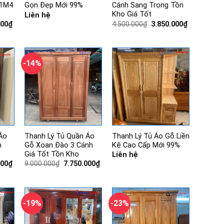
 1M4
Gọn Đẹp Mới 99%
Cánh Sang Trọng Tồn
Kho Giá Tốt
Liên hệ
Giá
Giá
Giá
000
₫
4.500.000
₫
3.850.000
₫
hiện
gốc
hiện
tại
là:
tại
00₫.
là:
4.500.000₫.
là:
4.450.000₫.
3.850.000₫.
-14%
Áo
Thanh Lý Tủ Quần Áo
Thanh Lý Tủ Áo Gỗ Liền
h
Gỗ Xoan Đào 3 Cánh
Kệ Cao Cấp Mới 99%
Giá Tốt Tồn Kho
Liên hệ
Giá
Giá
Giá
000
₫
9.000.000
₫
7.750.000
₫
hiện
gốc
hiện
tại
là:
tại
00₫.
là:
9.000.000₫.
là:
2.830.000₫.
7.750.000₫.
-19%
-23%