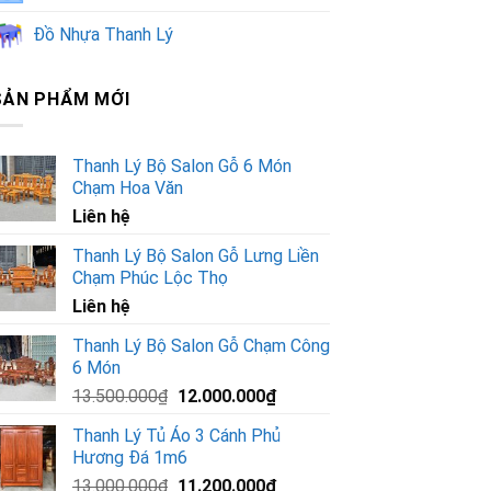
Đồ Nhựa Thanh Lý
SẢN PHẨM MỚI
Thanh Lý Bộ Salon Gỗ 6 Món
Chạm Hoa Văn
Liên hệ
Thanh Lý Bộ Salon Gỗ Lưng Liền
Chạm Phúc Lộc Thọ
Liên hệ
Thanh Lý Bộ Salon Gỗ Chạm Công
6 Món
Giá
Giá
13.500.000
₫
12.000.000
₫
gốc
hiện
Thanh Lý Tủ Áo 3 Cánh Phủ
là:
tại
Hương Đá 1m6
13.500.000₫.
là:
Giá
Giá
13.000.000
₫
11.200.000
₫
12.000.000₫.