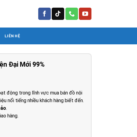
LIÊN HỆ
ện Đại Mới 99%
iá
iện
i
ạt động trong lĩnh vực mua bán đồ nội
:
iệu nổi tiếng nhiều khách hàng biết đến.
.250.000₫.
bảo
.
iao hàng.