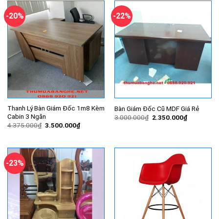
3.799.000₫.
1.999.000
-20%
-22%
Thanh Lý Bàn Giám Đốc 1m8 Kèm
Bàn Giám Đốc Cũ MDF Giá Rẻ
Cabin 3 Ngăn
Giá
Giá
3.000.000
₫
2.350.000
₫
gốc
hiện
Giá
Giá
4.375.000
₫
3.500.000
₫
là:
tại
gốc
hiện
3.000.000₫.
là:
là:
tại
2.350.000
4.375.000₫.
là:
3.500.000₫.
-23%