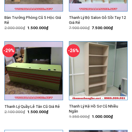
Bàn Trưởng Phòng Cũ 5 Hộc Giá
Thanh Lý Bộ Salon Gỗ Sồi Tay 12
Rẻ
Giá Rẻ
Giá
Giá
Giá
Giá
2.000.000
₫
1.500.000
₫
7.900.000
₫
7.500.000
₫
gốc
hiện
gốc
hiện
là:
tại
là:
tại
2.000.000₫.
là:
7.900.000₫.
là:
1.500.000₫.
7.500.000
-29%
-26%
Thanh Lý Kệ Hồ Sơ Cũ Nhiều
Thanh Lý Quầy Lễ Tân Cũ Giá Rẻ
Ngăn
Giá
Giá
2.100.000
₫
1.500.000
₫
gốc
hiện
Giá
Giá
1.350.000
₫
1.000.000
₫
là:
tại
gốc
hiện
2.100.000₫.
là:
là:
tại
1.500.000₫.
1.350.000₫.
là:
1.000.000