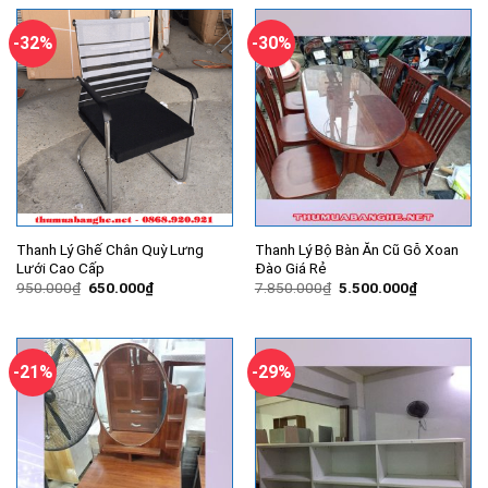
5.550.000₫.
là:
5.100.000
-32%
-30%
Thanh Lý Ghế Chân Quỳ Lưng
Thanh Lý Bộ Bàn Ăn Cũ Gỗ Xoan
Lưới Cao Cấp
Đào Giá Rẻ
Giá
Giá
Giá
Giá
950.000
₫
650.000
₫
7.850.000
₫
5.500.000
₫
gốc
hiện
gốc
hiện
là:
tại
là:
tại
950.000₫.
là:
7.850.000₫.
là:
650.000₫.
5.500.000
-21%
-29%