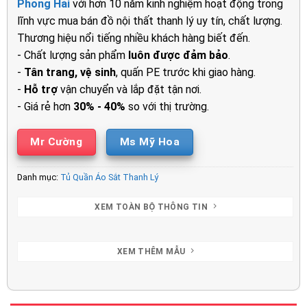
Phong Hải
với hơn 10 năm kinh nghiệm hoạt động trong
3.450.000₫.
là:
lĩnh vực mua bán đồ nội thất thanh lý uy tín, chất lượng.
2.450.00
Thương hiệu nổi tiếng nhiều khách hàng biết đến.
- Chất lượng sản phẩm
luôn được đảm bảo
.
-
Tân trang, vệ sinh
, quấn PE trước khi giao hàng.
-
Hỗ trợ
vận chuyển và lắp đặt tận nơi.
- Giá rẻ hơn
30% - 40%
so với thị trường.
Mr Cường
Ms Mỹ Hoa
Danh mục:
Tủ Quần Áo Sắt Thanh Lý
XEM TOÀN BỘ THÔNG TIN
XEM THÊM MẪU