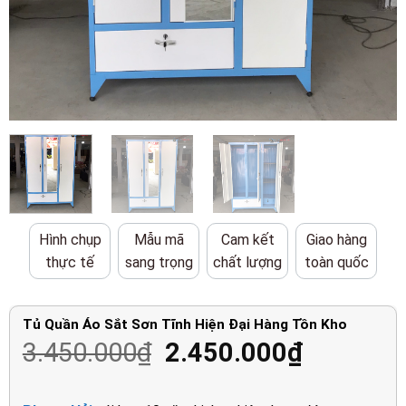
Hình chụp
Mẫu mã
Cam kết
Giao hàng
thực tế
sang trọng
chất lượng
toàn quốc
Tủ Quần Áo Sắt Sơn Tĩnh Hiện Đại Hàng Tồn Kho
Giá
Giá
3.450.000
₫
2.450.000
₫
gốc
hiện
là:
tại