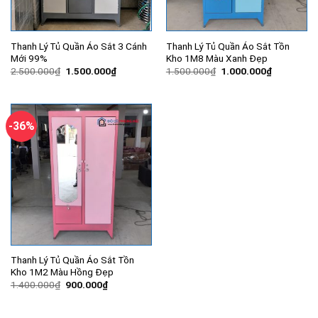
Thanh Lý Tủ Quần Áo Sắt 3 Cánh
Thanh Lý Tủ Quần Áo Sắt Tồn
Mới 99%
Kho 1M8 Màu Xanh Đẹp
Giá
Giá
Giá
Giá
2.500.000
₫
1.500.000
₫
1.500.000
₫
1.000.000
₫
gốc
hiện
gốc
hiện
là:
tại
là:
tại
2.500.000₫.
là:
1.500.000₫.
là:
1.500.000₫.
1.000.000
-36%
Thanh Lý Tủ Quần Áo Sắt Tồn
Kho 1M2 Màu Hồng Đẹp
Giá
Giá
1.400.000
₫
900.000
₫
gốc
hiện
là:
tại
1.400.000₫.
là: