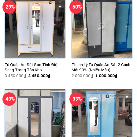
-29%
-50%
Tủ Quần Áo Sắt Sơn Tĩnh Điện
Thanh Lý Tủ Quần Áo Sắt 2 Cánh
Sang Trọng Tồn Kho
Mới 99% (Nhiều Màu)
Giá
Giá
Giá
Giá
3.450.000
₫
2.450.000
₫
2.000.000
₫
1.000.000
₫
gốc
hiện
gốc
hiện
là:
tại
là:
tại
3.450.000₫.
là:
2.000.000₫.
là:
2.450.000₫.
1.000.000
-40%
-33%