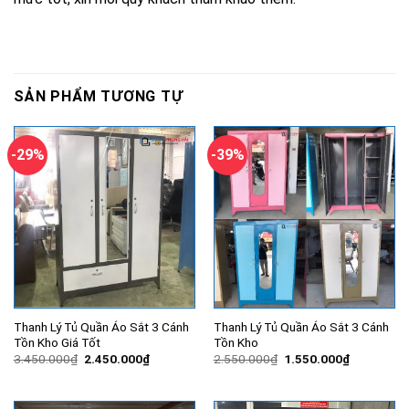
SẢN PHẨM TƯƠNG TỰ
-29%
-39%
Thanh Lý Tủ Quần Áo Sắt 3 Cánh
Thanh Lý Tủ Quần Áo Sắt 3 Cánh
Tồn Kho Giá Tốt
Tồn Kho
Giá
Giá
Giá
Giá
3.450.000
₫
2.450.000
₫
2.550.000
₫
1.550.000
₫
gốc
hiện
gốc
hiện
là:
tại
là:
tại
3.450.000₫.
là:
2.550.000₫.
là:
2.450.000₫.
1.550.000