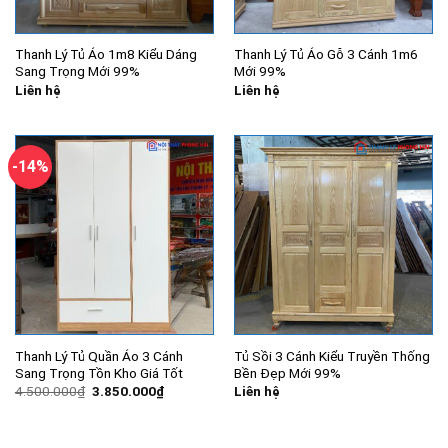
Thanh Lý Tủ Áo 1m8 Kiểu Dáng
Thanh Lý Tủ Áo Gỗ 3 Cánh 1m6
Sang Trọng Mới 99%
Mới 99%
Liên hệ
Liên hệ
-14%
Thanh Lý Tủ Quần Áo 3 Cánh
Tủ Sồi 3 Cánh Kiểu Truyền Thống
Sang Trọng Tồn Kho Giá Tốt
Bền Đẹp Mới 99%
Giá
Giá
4.500.000
₫
3.850.000
₫
Liên hệ
gốc
hiện
là:
tại
4.500.000₫.
là:
3.850.000₫.