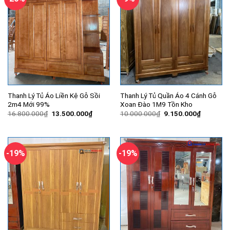
Thanh Lý Tủ Áo Liền Kệ Gỗ Sồi
Thanh Lý Tủ Quần Áo 4 Cánh Gỗ
2m4 Mới 99%
Xoan Đào 1M9 Tồn Kho
Giá
Giá
Giá
Giá
16.800.000
₫
13.500.000
₫
10.000.000
₫
9.150.000
₫
gốc
hiện
gốc
hiện
là:
tại
là:
tại
16.800.000₫.
là:
10.000.000₫.
là:
13.500.000₫.
9.150.00
-19%
-19%