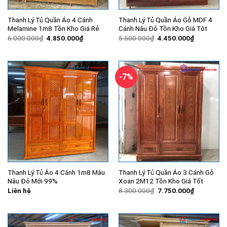
Thanh Lý Tủ Quần Áo 4 Cánh
Thanh Lý Tủ Quần Áo Gỗ MDF 4
Melamine 1m8 Tồn Kho Giá Rẻ
Cánh Nâu Đỏ Tồn Kho Giá Tôt
Giá
Giá
Giá
Giá
6.000.000
₫
4.850.000
₫
5.500.000
₫
4.450.000
₫
gốc
hiện
gốc
hiện
là:
tại
là:
tại
6.000.000₫.
là:
5.500.000₫.
là:
4.850.000₫.
4.450.000
-7%
Thanh Lý Tủ Áo 4 Cánh 1m8 Màu
Thanh Lý Tủ Quần Áo 3 Cánh Gỗ
Nâu Đỏ Mới 99%
Xoan 2M12 Tồn Kho Giá Tốt
Giá
Giá
Liên hệ
8.300.000
₫
7.750.000
₫
gốc
hiện
là:
tại
8.300.000₫.
là:
7.750.000