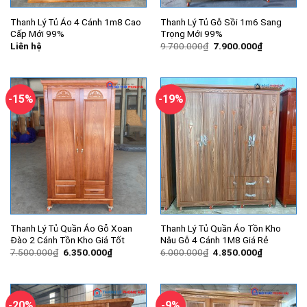
Thanh Lý Tủ Áo 4 Cánh 1m8 Cao
Thanh Lý Tủ Gỗ Sồi 1m6 Sang
Cấp Mới 99%
Trọng Mới 99%
Giá
Giá
Liên hệ
9.700.000
₫
7.900.000
₫
gốc
hiện
là:
tại
9.700.000₫.
là:
7.900.000
-15%
-19%
Thanh Lý Tủ Quần Áo Gỗ Xoan
Thanh Lý Tủ Quần Áo Tồn Kho
Đào 2 Cánh Tồn Kho Giá Tốt
Nâu Gỗ 4 Cánh 1M8 Giá Rẻ
Giá
Giá
Giá
Giá
7.500.000
₫
6.350.000
₫
6.000.000
₫
4.850.000
₫
gốc
hiện
gốc
hiện
là:
tại
là:
tại
7.500.000₫.
là:
6.000.000₫.
là:
6.350.000₫.
4.850.000
-20%
-9%