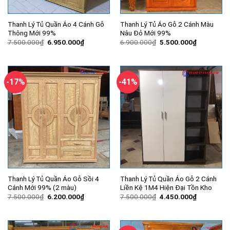
Thanh Lý Tủ Quần Áo 4 Cánh Gỗ
Thanh Lý Tủ Áo Gỗ 2 Cánh Màu
Thông Mới 99%
Nâu Đỏ Mới 99%
Giá
Giá
Giá
Giá
7.500.000
₫
6.950.000
₫
6.900.000
₫
5.500.000
₫
gốc
hiện
gốc
hiện
là:
tại
là:
tại
7.500.000₫.
là:
6.900.000₫.
là:
6.950.000₫.
5.500.000
-17%
-41%
Thanh Lý Tủ Quần Áo Gỗ Sồi 4
Thanh Lý Tủ Quần Áo Gỗ 2 Cánh
Cánh Mới 99% (2 màu)
Liền Kệ 1M4 Hiện Đại Tồn Kho
Giá
Giá
Giá
Giá
7.500.000
₫
6.200.000
₫
7.500.000
₫
4.450.000
₫
gốc
hiện
gốc
hiện
là:
tại
là:
tại
7.500.000₫.
là:
7.500.000₫.
là:
6.200.000₫.
4.450.000