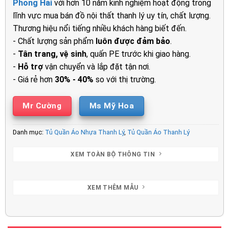
Phong Hải
với hơn 10 năm kinh nghiệm hoạt động trong
2.500.000₫.
là:
lĩnh vực mua bán đồ nội thất thanh lý uy tín, chất lượng.
1.640.00
Thương hiệu nổi tiếng nhiều khách hàng biết đến.
- Chất lượng sản phẩm
luôn được đảm bảo
.
-
Tân trang, vệ sinh
, quấn PE trước khi giao hàng.
-
Hỗ trợ
vận chuyển và lắp đặt tận nơi.
- Giá rẻ hơn
30% - 40%
so với thị trường.
Mr Cường
Ms Mỹ Hoa
Danh mục:
Tủ Quần Áo Nhựa Thanh Lý
,
Tủ Quần Áo Thanh Lý
XEM TOÀN BỘ THÔNG TIN
XEM THÊM MẪU