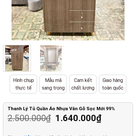
Hình chụp
Mẫu mã
Cam kết
Giao hàng
thực tế
sang trọng
chất lượng
toàn quốc
Thanh Lý Tủ Quần Áo Nhựa Vân Gỗ Sọc Mới 99%
Giá
Giá
2.500.000
₫
1.640.000
₫
gốc
hiện
là:
tại