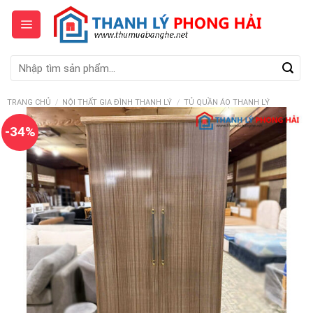
Skip
to
content
Tìm
kiếm:
TRANG CHỦ
/
NỘI THẤT GIA ĐÌNH THANH LÝ
/
TỦ QUẦN ÁO THANH LÝ
-34%