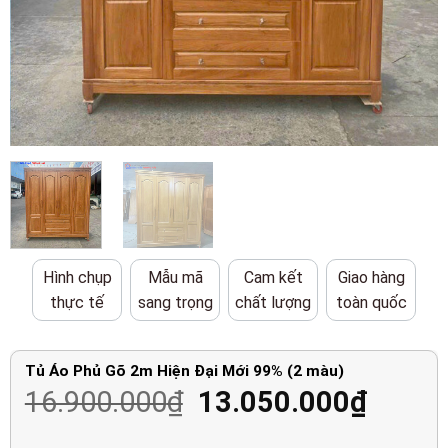
Hình chụp
Mẫu mã
Cam kết
Giao hàng
thực tế
sang trọng
chất lượng
toàn quốc
Tủ Áo Phủ Gõ 2m Hiện Đại Mới 99% (2 màu)
Giá
Giá
16.900.000
₫
13.050.000
₫
gốc
hiện