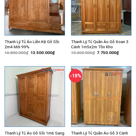
Thanh Lý Tủ Áo Liền Kệ Gỗ Sồi
Thanh Lý Tủ Quần Áo Gỗ Xoan 3
2m4 Mới 99%
Cánh 1m5x2m Tồn Kho
Giá
Giá
Giá
Giá
16.800.000
₫
13.500.000
₫
10.000.000
₫
7.750.000
₫
gốc
hiện
gốc
hiện
là:
tại
là:
tại
16.800.000₫.
là:
10.000.000₫.
là:
13.500.000₫.
7.750.00
-18%
Thanh Lý Tủ Áo Gỗ Sồi 1m6 Sang
Thanh Lý Tủ Quần Áo Gỗ 3 Cánh