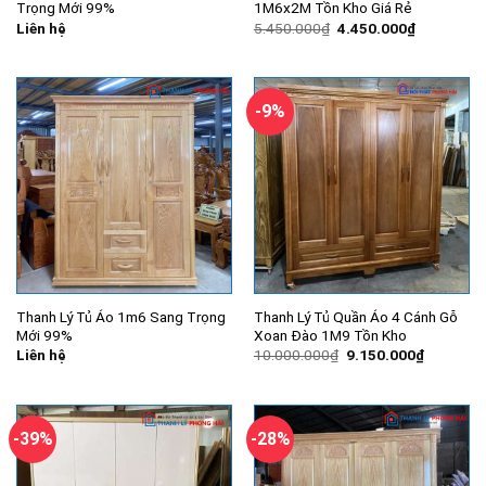
Trọng Mới 99%
1M6x2M Tồn Kho Giá Rẻ
Giá
Giá
Liên hệ
5.450.000
₫
4.450.000
₫
gốc
hiện
là:
tại
5.450.000₫.
là:
4.450.000
-9%
Thanh Lý Tủ Áo 1m6 Sang Trọng
Thanh Lý Tủ Quần Áo 4 Cánh Gỗ
Mới 99%
Xoan Đào 1M9 Tồn Kho
Giá
Giá
Liên hệ
10.000.000
₫
9.150.000
₫
gốc
hiện
là:
tại
10.000.000₫.
là:
9.150.00
-39%
-28%