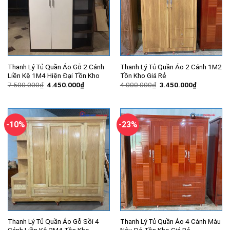
Thanh Lý Tủ Quần Áo Gỗ 2 Cánh
Thanh Lý Tủ Quần Áo 2 Cánh 1M2
Liền Kệ 1M4 Hiện Đại Tồn Kho
Tồn Kho Giá Rẻ
Giá
Giá
Giá
Giá
7.500.000
₫
4.450.000
₫
4.000.000
₫
3.450.000
₫
gốc
hiện
gốc
hiện
là:
tại
là:
tại
7.500.000₫.
là:
4.000.000₫.
là:
4.450.000₫.
3.450.000
-10%
-23%
Thanh Lý Tủ Quần Áo Gỗ Sồi 4
Thanh Lý Tủ Quần Áo 4 Cánh Màu
Cánh Liền Kệ 2M4 Tồn Kho
Nâu Đỏ Tồn Kho Giá Rẻ