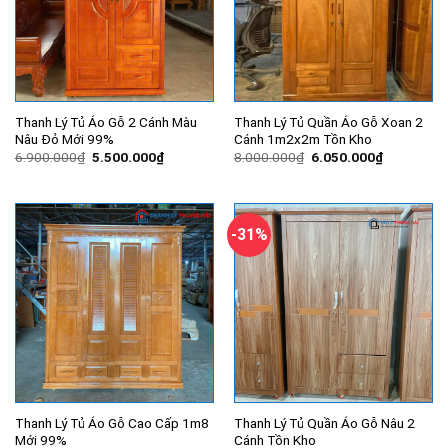
Thanh Lý Tủ Áo Gỗ 2 Cánh Màu
Thanh Lý Tủ Quần Áo Gỗ Xoan 2
Nâu Đỏ Mới 99%
Cánh 1m2x2m Tồn Kho
Giá
Giá
Giá
Giá
6.900.000
₫
5.500.000
₫
8.000.000
₫
6.050.000
₫
gốc
hiện
gốc
hiện
là:
tại
là:
tại
6.900.000₫.
là:
8.000.000₫.
là:
5.500.000₫.
6.050.000
-31%
Thanh Lý Tủ Áo Gỗ Cao Cấp 1m8
Thanh Lý Tủ Quần Áo Gỗ Nâu 2
Mới 99%
Cánh Tồn Kho