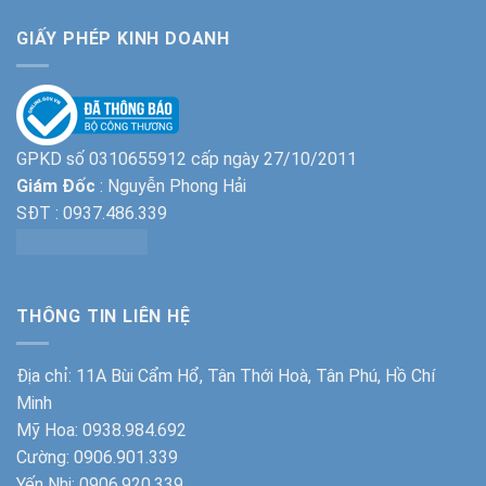
GIẤY PHÉP KINH DOANH
GPKD số 0310655912 cấp ngày 27/10/2011
Giám Đốc
: Nguyễn Phong Hải
SĐT :
0937.486.339
THÔNG TIN LIÊN HỆ
Địa chỉ: 11A Bùi Cẩm Hổ, Tân Thới Hoà, Tân Phú, Hồ Chí
Minh
Mỹ Hoa:
0938.984.692
Cường:
0906.901.339
Yến Nhi:
0906.920.339