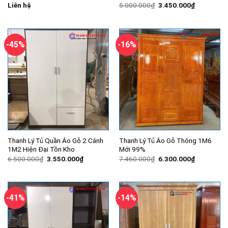
Giá
Giá
Liên hệ
5.000.000
₫
3.450.000
₫
gốc
hiện
là:
tại
5.000.000₫.
là:
3.450.000
-45%
-16%
Thanh Lý Tủ Quần Áo Gỗ 2 Cánh
Thanh Lý Tủ Áo Gỗ Thông 1M6
1M2 Hiện Đại Tồn Kho
Mới 99%
Giá
Giá
Giá
Giá
6.500.000
₫
3.550.000
₫
7.460.000
₫
6.300.000
₫
gốc
hiện
gốc
hiện
là:
tại
là:
tại
6.500.000₫.
là:
7.460.000₫.
là:
3.550.000₫.
6.300.000
-41%
-14%