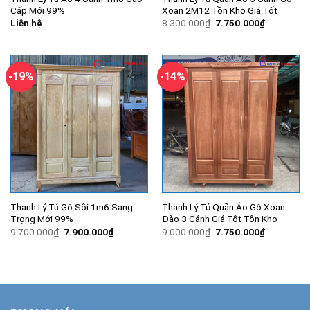
Cấp Mới 99%
Xoan 2M12 Tồn Kho Giá Tốt
Giá
Giá
Liên hệ
8.300.000
₫
7.750.000
₫
gốc
hiện
là:
tại
8.300.000₫.
là:
7.750.000
-19%
-14%
Thanh Lý Tủ Gỗ Sồi 1m6 Sang
Thanh Lý Tủ Quần Áo Gỗ Xoan
Trọng Mới 99%
Đào 3 Cánh Giá Tốt Tồn Kho
Giá
Giá
Giá
Giá
9.700.000
₫
7.900.000
₫
9.000.000
₫
7.750.000
₫
gốc
hiện
gốc
hiện
là:
tại
là:
tại
9.700.000₫.
là:
9.000.000₫.
là:
7.900.000₫.
7.750.000