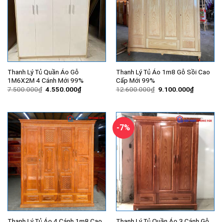
Thanh Lý Tủ Quần Áo Gỗ
Thanh Lý Tủ Áo 1m8 Gỗ Sồi Cao
1M6X2M 4 Cánh Mới 99%
Cấp Mới 99%
Giá
Giá
Giá
Giá
7.500.000
₫
4.550.000
₫
12.600.000
₫
9.100.000
₫
gốc
hiện
gốc
hiện
là:
tại
là:
tại
7.500.000₫.
là:
12.600.000₫.
là:
4.550.000₫.
9.100.00
-7%
Thanh Lý Tủ Áo 4 Cánh 1m8 Cao
Thanh Lý Tủ Quần Áo 3 Cánh Gỗ