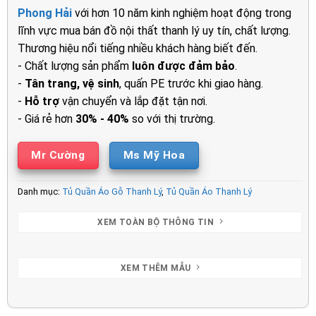
là:
tại
Phong Hải
với hơn 10 năm kinh nghiệm hoạt động trong
16.900.000₫.
là:
lĩnh vực mua bán đồ nội thất thanh lý uy tín, chất lượng.
13.05
Thương hiệu nổi tiếng nhiều khách hàng biết đến.
- Chất lượng sản phẩm
luôn được đảm bảo
.
-
Tân trang, vệ sinh
, quấn PE trước khi giao hàng.
-
Hỗ trợ
vận chuyển và lắp đặt tận nơi.
- Giá rẻ hơn
30% - 40%
so với thị trường.
Mr Cường
Ms Mỹ Hoa
Danh mục:
Tủ Quần Áo Gỗ Thanh Lý
,
Tủ Quần Áo Thanh Lý
XEM TOÀN BỘ THÔNG TIN
XEM THÊM MẪU