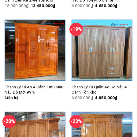
Giá
Giá
Giá
Giá
15.000.000
₫
13.450.000
₫
6.000.000
₫
4.650.000
₫
gốc
hiện
gốc
hiện
là:
tại
là:
tại
15.000.000₫.
là:
6.000.000₫.
là:
13.450.000₫.
4.650.000
-19%
Thanh Lý Tủ Áo 4 Cánh 1m8 Màu
Thanh Lý Tủ Quần Áo Gỗ Nâu 4
Nâu Đỏ Mới 99%
Cánh Tồn Kho
Giá
Giá
Liên hệ
6.000.000
₫
4.850.000
₫
gốc
hiện
là:
tại
6.000.000₫.
là:
4.850.000
-20%
-23%